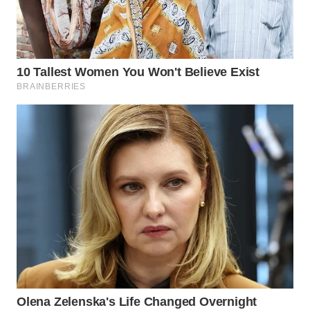
WAHANA
LISTRIK
WAHANA
TRAVEL
WAHANA
TV
WAHANANEWS
ID
WAHANANEWS
CO ID
WAHANANEWS
NET