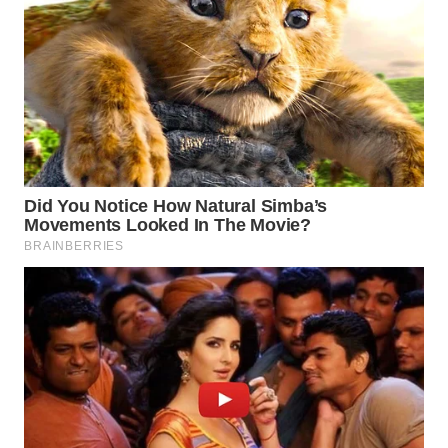
WAHANA
DESA
WISATA
LAPAK
WAHANA
Wahana
Network
KONSUMEN
LISTRIK
MASYARAKAT
KELISTRIKAN
WALINKI