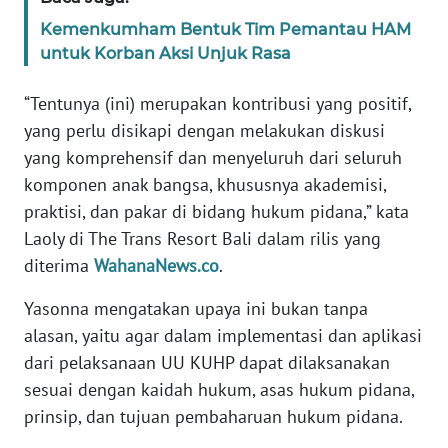
RIAU
Kemenkumham Bentuk Tim Pemantau HAM
untuk Korban Aksi Unjuk Rasa
WN
SERAMBI
“Tentunya (ini) merupakan kontribusi yang positif,
yang perlu disikapi dengan melakukan diskusi
WN
JAMBI
yang komprehensif dan menyeluruh dari seluruh
komponen anak bangsa, khususnya akademisi,
WN
praktisi, dan pakar di bidang hukum pidana,” kata
SULTRA
Laoly di The Trans Resort Bali dalam rilis yang
diterima
WahanaNews.co
.
WN
NTB
Yasonna mengatakan upaya ini bukan tanpa
alasan, yaitu agar dalam implementasi dan aplikasi
WN
dari pelaksanaan UU KUHP dapat dilaksanakan
SULTENG
sesuai dengan kaidah hukum, asas hukum pidana,
prinsip, dan tujuan pembaharuan hukum pidana.
WN
SULBAR