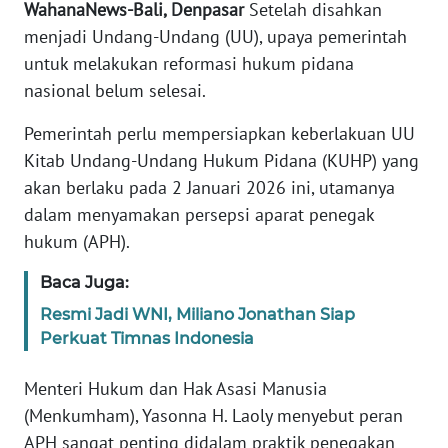
WahanaNews-Bali, Denpasar
Setelah disahkan
REDAKSI
menjadi Undang-Undang (UU), upaya pemerintah
untuk melakukan reformasi hukum pidana
KARIR
nasional belum selesai.
DISCLAIMER
Pemerintah perlu mempersiapkan keberlakuan UU
Kitab Undang-Undang Hukum Pidana (KUHP) yang
Wahana
akan berlaku pada 2 Januari 2026 ini, utamanya
News
dalam menyamakan persepsi aparat penegak
Regional
hukum (APH).
WN
Baca Juga:
SUMUT
Resmi Jadi WNI, Miliano Jonathan Siap
Perkuat Timnas Indonesia
WN
JAKARTA
Menteri Hukum dan Hak Asasi Manusia
(Menkumham), Yasonna H. Laoly menyebut peran
WN
JABAR
APH sangat penting didalam praktik penegakan