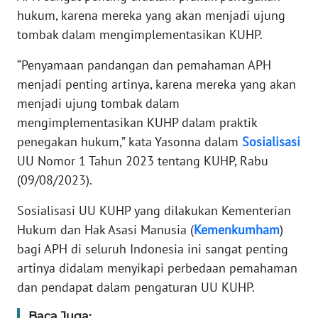
hukum, karena mereka yang akan menjadi ujung
WN
tombak dalam mengimplementasikan KUHP.
BANTEN
“Penyamaan pandangan dan pemahaman APH
WN
menjadi penting artinya, karena mereka yang akan
NTT
menjadi ujung tombak dalam
mengimplementasikan KUHP dalam praktik
WN
penegakan hukum,” kata Yasonna dalam
Sosialisasi
KEPRI
UU Nomor 1 Tahun 2023 tentang KUHP, Rabu
(09/08/2023).
WN
PAPUA
Sosialisasi UU KUHP yang dilakukan Kementerian
Hukum dan Hak Asasi Manusia (
Kemenkumham
)
WN
bagi APH di seluruh Indonesia ini sangat penting
PAPUA
artinya didalam menyikapi perbedaan pemahaman
BARAT
dan pendapat dalam pengaturan UU KUHP.
WN
Baca Juga: