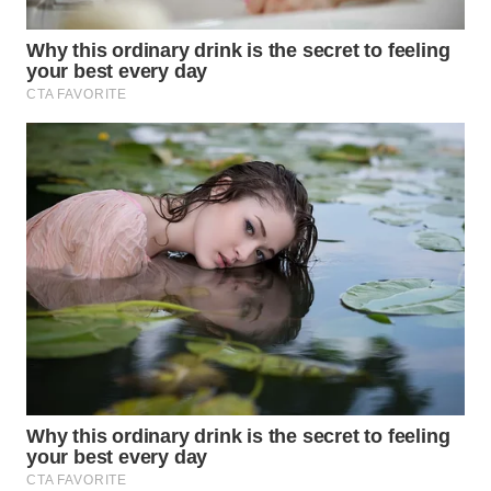
WN
PRIANGAN
TIMUR
WN
SEMARANG
WN
SOLO
WN
BOROBUDUR
WN
MADURA
WN