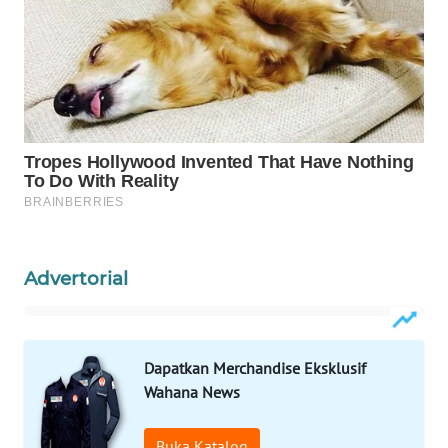
KARING
NEWS
JURNAL
MARITIM
HUMBANG
NEWS
GARONGGANG
Advertorial
NEWS
FISUELRI
ID
Dapatkan Merchandise Eksklusif
Wahana News
ENERGI
NEWS
Buka Katalog