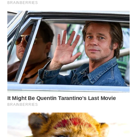
WAHANA
SPORT
WAHANA
UMKM
WAHANA
SELEB
WAHANA
PERSONA
WAHANA
OTOMOTIF
WAHANA
HEALTH