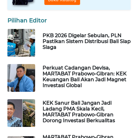
CILEUNGSI
NEWS
Pilihan Editor
BERKAT
PKB 2026 Digelar Sebulan, PLN
NEWS
Pastikan Sistem Distribusi Bali Siap
Siaga
BERAMPU
NEWS
Perkuat Cadangan Devisa,
MARTABAT Prabowo-Gibran: KEK
ANUGERAH
Keuangan Bali Akan Jadi Magnet
NEWS
Investasi Global
AKHLAK
KEK Sanur Bali Jangan Jadi
ID
Ladang PMA Skala Kecil,
MARTABAT Prabowo-Gibran
Dorong Investasi Berkualitas
PERAPKI
NEWS
MARTABAT Prabowo-Gibran