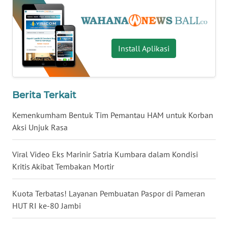
WN
TAPANULI
TENGAH
Install Aplikasi
WN DELI
SERDANG
Berita Terkait
WN
TEBING
Kemenkumham Bentuk Tim Pemantau HAM untuk Korban
TINGGI
Aksi Unjuk Rasa
WN
Viral Video Eks Marinir Satria Kumbara dalam Kondisi
PAKPAK
Kritis Akibat Tembakan Mortir
WN
Kuota Terbatas! Layanan Pembuatan Paspor di Pameran
KARAWANG
HUT RI ke-80 Jambi
WN