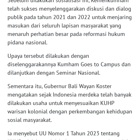
Sebelum dilakukan sosialisasi ini, Kemenkumham
telah sukses menyelenggarakan diskusi dan dialog
WN
publik pada tahun 2021 dan 2022 untuk menjaring
NUSANTARA
masukan dari seluruh lapisan masyarakat yang
menaruh perhatian besar pada reformasi hukum
WN
pidana nasional.
JOGJA
Upaya tersebut dilakukan dengan
WN
diselenggarakannya Kumham Goes to Campus dan
JATIM
dilanjutkan dengan Seminar Nasional.
WN
Sementara itu, Gubernur Bali Wayan Koster
BALI
mengatakan sejak Indonesia merdeka telah banyak
dilakukan usaha untuk menyesuaikan KUHP
WN
warisan kolonial dengan perkembangan kehidupan
KALBAR
sosial masyarakat.
WN
Ia menyebut UU Nomor 1 Tahun 2023 tentang
KALTENG