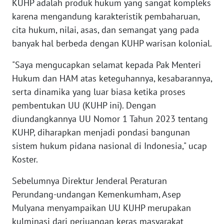
KUHP adalah produk hukum yang sangat kompleks
karena mengandung karakteristik pembaharuan,
WN
cita hukum, nilai, asas, dan semangat yang pada
KALTARA
banyak hal berbeda dengan KUHP warisan kolonial.
WN
"Saya mengucapkan selamat kepada Pak Menteri
KALSEL
Hukum dan HAM atas keteguhannya, kesabarannya,
serta dinamika yang luar biasa ketika proses
WN
pembentukan UU (KUHP ini). Dengan
KALTIM
diundangkannya UU Nomor 1 Tahun 2023 tentang
KUHP, diharapkan menjadi pondasi bangunan
WN
SULSEL
sistem hukum pidana nasional di Indonesia," ucap
Koster.
WN
Sebelumnya Direktur Jenderal Peraturan
GORONTALO
Perundang-undangan Kemenkumham, Asep
Mulyana menyampaikan UU KUHP merupakan
WN
SULUT
kulminasi dari perjuangan keras masyarakat