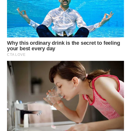
WN
INDRAMAYU
WN
KUNINGAN
WN
MAJALENGKA
WN
SUBANG
WN
SUKABUMI
WN
PURWAKARTA