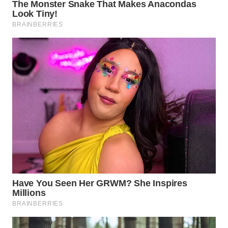
PORTAL
KONSUMEN
FORWAMKI
ALPERKLINAS
FORJASIDA
TAMBANG
NEWS
SITUNGIR
NEWS
SIDIKALANG
NEWS