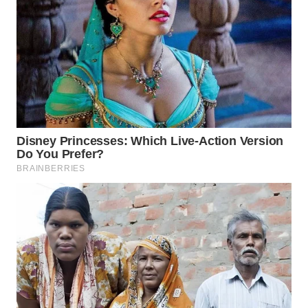
Wahana
Media
Group
WAHANA
NEWS
WAHANA
TANI
WAHANA
ADVOKAT
WAHANA
INFRASTRUKTUR
WAHANA
KONSUMEN