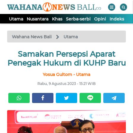
Utama
Nusantara
Khas
Serba-serbi
Opini
Indeks
WAHANA
Tutup
TV
Wahana News Bali
Utama
UTAMA
Samakan Persepsi Aparat
Penegak Hukum di KUHP Baru
NUSANTARA
Yosua Gultom - Utama
Rabu, 9 Agustus 2023 - 15:21 WIB
KHAS
SERBA-
SERBI
OPINI