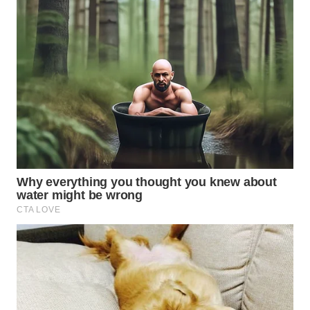
SIBARAGAS
NEWS
METRO
SIANTAR
NEWS
METRO
MEDAN
NEWS
METRO
JAKARTA
NEWS
KRT
NEWS