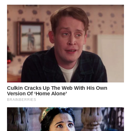
SURABAYA
WN
NATUNA
WN
BINTAN
WN
MANDALIKA
WN
LIKUPANG
WN
LABUANBAJO
WN
BORNEO