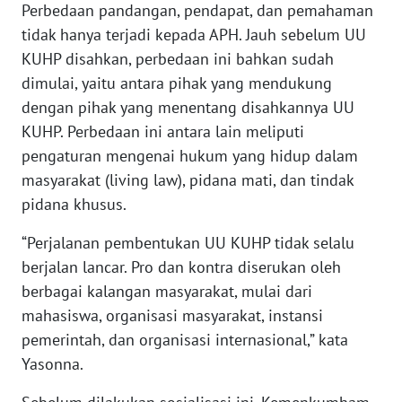
Perbedaan pandangan, pendapat, dan pemahaman
tidak hanya terjadi kepada APH. Jauh sebelum UU
WN
KUHP disahkan, perbedaan ini bahkan sudah
BABEL
dimulai, yaitu antara pihak yang mendukung
dengan pihak yang menentang disahkannya UU
WN
KUHP. Perbedaan ini antara lain meliputi
SUMBAR
pengaturan mengenai hukum yang hidup dalam
masyarakat (living law), pidana mati, dan tindak
WN
SUMSEL
pidana khusus.
“Perjalanan pembentukan UU KUHP tidak selalu
WN
berjalan lancar. Pro dan kontra diserukan oleh
BENGKULU
berbagai kalangan masyarakat, mulai dari
WN
mahasiswa, organisasi masyarakat, instansi
LAMPUNG
pemerintah, dan organisasi internasional,” kata
Yasonna.
WN
JATENG