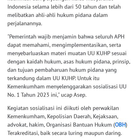
Indonesia selama lebih dari 50 tahun dan telah
WN
melibatkan ahli-ahli hukum pidana dalam
MALUKU
perjalanannya.
WN
"Pemerintah wajib menjamin bahwa seluruh APH
MALUT
dapat memahami, mengimplementasikan, serta
menyebarluaskan materi muatan UU KUHP sesuai
WN
dengan kaidah hukum, asas hukum pidana, prinsip,
DAIRI
dan tujuan pembaharuan hukum pidana yang
terkandung dalam UU KUHP. Untuk itu
WN
Kemenkumham menyelenggarakan sosialisasi UU
DANAU
TOBA
No. 1 Tahun 2023 ini," ucap Asep.
Kegiatan sosialisasi ini diikuti oleh perwakilan
WN
Kemenkumham, Kepolisian Daerah, Kejaksaan,
NIAS
advokat, hakim, Organisasi Bantuan Hukum (
OBH
)
Terakreditasi, baik secara luring maupun daring.
WN