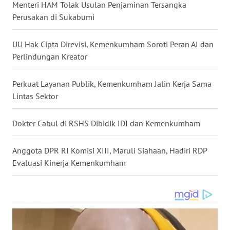
BEKASI
Menteri HAM Tolak Usulan Penjaminan Tersangka
Perusakan di Sukabumi
WN
BOGOR
UU Hak Cipta Direvisi, Kemenkumham Soroti Peran AI dan
Perlindungan Kreator
WN
DEPOK
Perkuat Layanan Publik, Kemenkumham Jalin Kerja Sama
Lintas Sektor
WN
TAPANULI
Dokter Cabul di RSHS Dibidik IDI dan Kemenkumham
UTARA
Anggota DPR RI Komisi XIII, Maruli Siahaan, Hadiri RDP
WN
Evaluasi Kinerja Kemenkumham
SAMOSIR
WN
PADANG
LAWAS