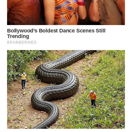
ID
MAWAKA
ID
MARTABAT
NET
PLN
WATCH
MKLI
LPKKI
LKKI
KOPEKLIN