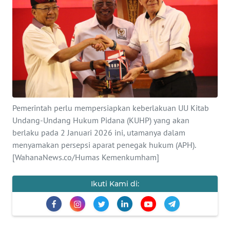
Informasi
INDEKS
BERITA
KONTAK
KAMI
Pemerintah perlu mempersiapkan keberlakuan UU Kitab
INFO
Undang-Undang Hukum Pidana (KUHP) yang akan
IKLAN
berlaku pada 2 Januari 2026 ini, utamanya dalam
menyamakan persepsi aparat penegak hukum (APH).
TENTANG
[WahanaNews.co/Humas Kemenkumham]
KAMI
Ikuti Kami di:
PEDOMAN
MEDIA
SIBER