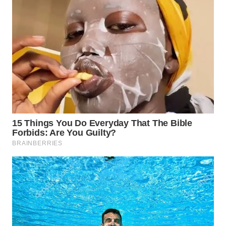
WN
SUMEDANG
WN
CIANJUR
WN
KEPULAUAN
SERIBU
WN
TANGERANG
WN
BINJAI
WN
CIREBON