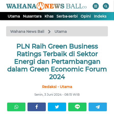
Utama
Nusantara
Khas
Serba-serbi
Opini
Indeks
WAHANA
Tutup
TV
Wahana News Bali
Utama
UTAMA
PLN Raih Green Business
Ratings Terbaik di Sektor
NUSANTARA
Energi dan Pertambangan
dalam Green Economic Forum
KHAS
2024
Redaksi - Utama
SERBA-
SERBI
Senin, 3 Juni 2024 - 08:15 WIB
OPINI