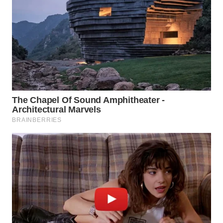
Wahana
Media
Group
WAHANA
NEWS
WAHANA
TANI
WAHANA
ADVOKAT
WAHANA
INFRASTRUKTUR
WAHANA
KONSUMEN