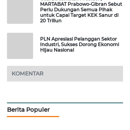
MARTABAT Prabowo-Gibran Sebut
Perlu Dukungan Semua Pihak
SIBARAGAS
untuk Capai Target KEK Sanur di
20 Triliun
NEWS
METRO
PLN Apresiasi Pelanggan Sektor
SIANTAR
Industri, Sukses Dorong Ekonomi
NEWS
Hijau Nasional
METRO
MEDAN
KOMENTAR
NEWS
METRO
JAKARTA
NEWS
Berita Populer
KRT
NEWS