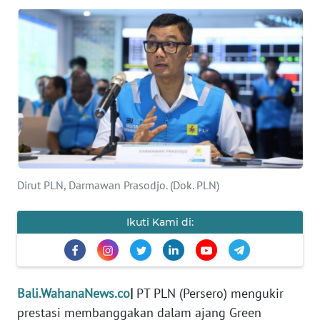
Informasi
INDEKS
BERITA
KONTAK
KAMI
INFO
IKLAN
Dirut PLN, Darmawan Prasodjo. (Dok. PLN)
TENTANG
Ikuti Kami di:
KAMI
PEDOMAN
MEDIA
Bali.WahanaNews.co
|
PT PLN (Persero) mengukir
SIBER
prestasi membanggakan dalam ajang Green