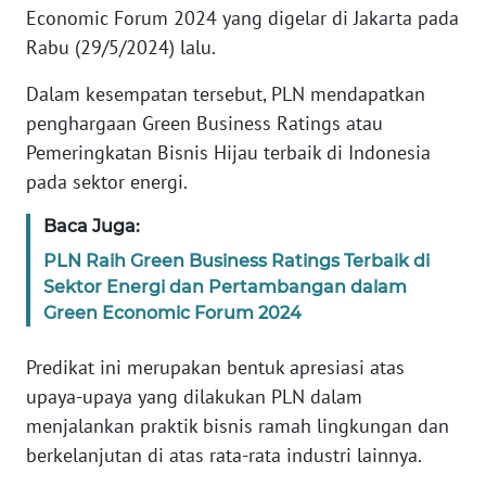
Economic Forum 2024 yang digelar di Jakarta pada
REDAKSI
Rabu (29/5/2024) lalu.
KARIR
Dalam kesempatan tersebut, PLN mendapatkan
penghargaan Green Business Ratings atau
DISCLAIMER
Pemeringkatan Bisnis Hijau terbaik di Indonesia
pada sektor energi.
Wahana
News
Baca Juga:
Regional
PLN Raih Green Business Ratings Terbaik di
Sektor Energi dan Pertambangan dalam
WN
SUMUT
Green Economic Forum 2024
Predikat ini merupakan bentuk apresiasi atas
WN
JAKARTA
upaya-upaya yang dilakukan PLN dalam
menjalankan praktik bisnis ramah lingkungan dan
WN
berkelanjutan di atas rata-rata industri lainnya.
JABAR