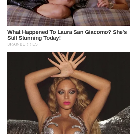
WAHANA
LISTRIK
WAHANA
TRAVEL
WAHANA
TV
WAHANANEWS
ID
WAHANANEWS
CO ID
WAHANANEWS
NET