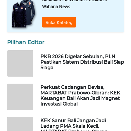
ID
Wahana News
MAWAKA
Buka Katalog
ID
MARTABAT
Pilihan Editor
NET
PKB 2026 Digelar Sebulan, PLN
PLN
Pastikan Sistem Distribusi Bali Siap
WATCH
Siaga
MKLI
Perkuat Cadangan Devisa,
MARTABAT Prabowo-Gibran: KEK
LPKKI
Keuangan Bali Akan Jadi Magnet
Investasi Global
LKKI
KEK Sanur Bali Jangan Jadi
Ladang PMA Skala Kecil,
KOPEKLIN