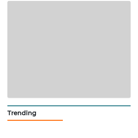
KARING
NEWS
JURNAL
MARITIM
HUMBANG
NEWS
GARONGGANG
NEWS
FISUELRI
ID
Trending
ENERGI
NEWS