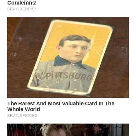
BEKASI
WN
BOGOR
WN
DEPOK
WN
TAPANULI
UTARA
WN
SAMOSIR
WN
PADANG
LAWAS