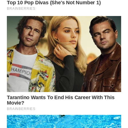
WAHANA
SPORT
WAHANA
UMKM
WAHANA
SELEB
WAHANA
PERSONA
WAHANA
OTOMOTIF
WAHANA
HEALTH