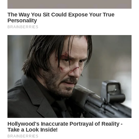
WN
PRIANGAN
TIMUR
WN
SEMARANG
WN
SOLO
WN
BOROBUDUR
WN
MADURA
WN