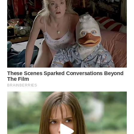
WN
SUMEDANG
WN
CIANJUR
WN
KEPULAUAN
SERIBU
WN
TANGERANG
WN
BINJAI
WN
CIREBON