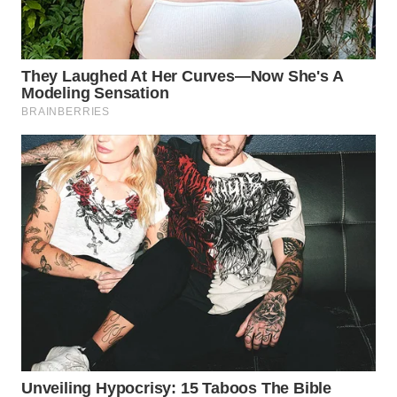
WN
TAPANULI
TENGAH
WN DELI
SERDANG
WN
TEBING
TINGGI
WN
PAKPAK
WN
KARAWANG
WN