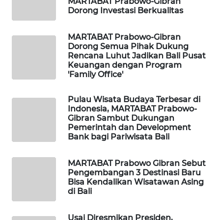
MARTABAT Prabowo-Gibran
Dorong Investasi Berkualitas
PORTAL
KONSUMEN
MARTABAT Prabowo-Gibran
Dorong Semua Pihak Dukung
Rencana Luhut Jadikan Bali Pusat
FORWAMKI
Keuangan dengan Program
'Family Office'
ALPERKLINAS
Pulau Wisata Budaya Terbesar di
Indonesia, MARTABAT Prabowo-
FORJASIDA
Gibran Sambut Dukungan
Pemerintah dan Development
TAMBANG
Bank bagi Pariwisata Bali
NEWS
MARTABAT Prabowo Gibran Sebut
SITUNGIR
Pengembangan 3 Destinasi Baru
Bisa Kendalikan Wisatawan Asing
NEWS
di Bali
SIDIKALANG
Usai Diresmikan Presiden,
NEWS