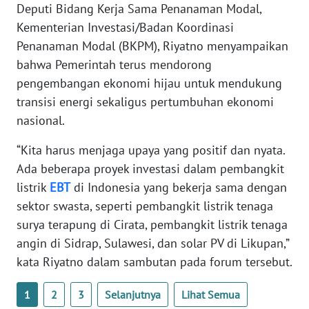
RIAU
Deputi Bidang Kerja Sama Penanaman Modal,
Kementerian Investasi/Badan Koordinasi
WN
Penanaman Modal (BKPM), Riyatno menyampaikan
SERAMBI
bahwa Pemerintah terus mendorong
pengembangan ekonomi hijau untuk mendukung
WN
transisi energi sekaligus pertumbuhan ekonomi
JAMBI
nasional.
WN
“Kita harus menjaga upaya yang positif dan nyata.
SULTRA
Ada beberapa proyek investasi dalam pembangkit
listrik
EBT
di Indonesia yang bekerja sama dengan
WN
sektor swasta, seperti pembangkit listrik tenaga
NTB
surya terapung di Cirata, pembangkit listrik tenaga
angin di Sidrap, Sulawesi, dan solar PV di Likupan,”
WN
SULTENG
kata Riyatno dalam sambutan pada forum tersebut.
WN
1
2
3
Selanjutnya
Lihat Semua
SULBAR