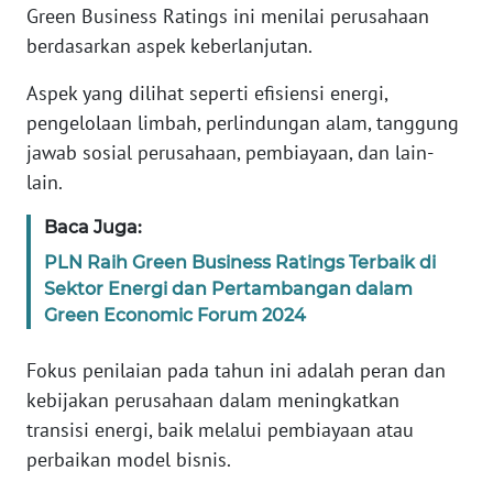
Green Business Ratings ini menilai perusahaan
WN
berdasarkan aspek keberlanjutan.
BANTEN
Aspek yang dilihat seperti efisiensi energi,
pengelolaan limbah, perlindungan alam, tanggung
WN
NTT
jawab sosial perusahaan, pembiayaan, dan lain-
lain.
WN
Baca Juga:
KEPRI
PLN Raih Green Business Ratings Terbaik di
WN
Sektor Energi dan Pertambangan dalam
PAPUA
Green Economic Forum 2024
Fokus penilaian pada tahun ini adalah peran dan
WN
PAPUA
kebijakan perusahaan dalam meningkatkan
BARAT
transisi energi, baik melalui pembiayaan atau
perbaikan model bisnis.
WN