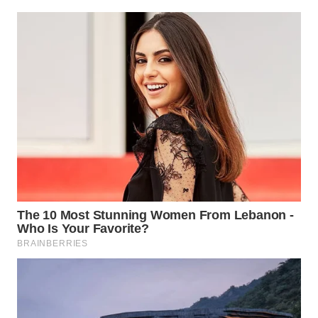
SURABAYA
WN
NATUNA
WN
BINTAN
WN
MANDALIKA
WN
LIKUPANG
WN
LABUANBAJO
WN
BORNEO