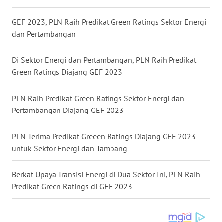
GEF 2023, PLN Raih Predikat Green Ratings Sektor Energi
WN
KALTARA
dan Pertambangan
WN
Di Sektor Energi dan Pertambangan, PLN Raih Predikat
KALSEL
Green Ratings Diajang GEF 2023
WN
PLN Raih Predikat Green Ratings Sektor Energi dan
KALTIM
Pertambangan Diajang GEF 2023
WN
PLN Terima Predikat Greeen Ratings Diajang GEF 2023
SULSEL
untuk Sektor Energi dan Tambang
WN
Berkat Upaya Transisi Energi di Dua Sektor Ini, PLN Raih
GORONTALO
Predikat Green Ratings di GEF 2023
WN
SULUT