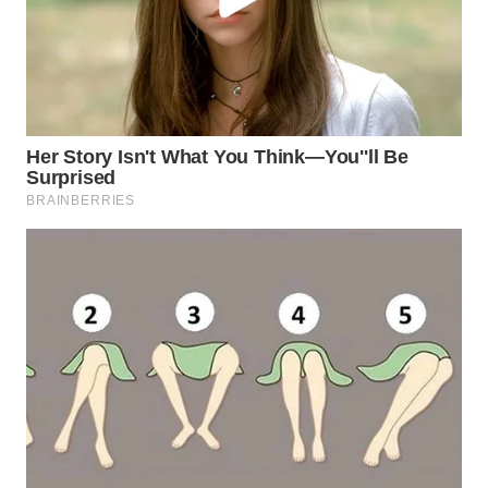
WN
INDRAMAYU
WN
KUNINGAN
WN
MAJALENGKA
WN
SUBANG
WN
SUKABUMI
WN
PURWAKARTA