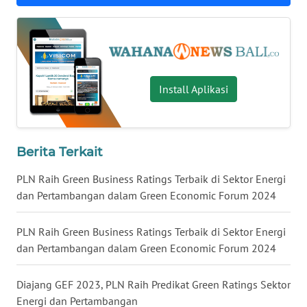
WN
NUSANTARA
WN
Install Aplikasi
JOGJA
WN
JATIM
Berita Terkait
PLN Raih Green Business Ratings Terbaik di Sektor Energi
WN
dan Pertambangan dalam Green Economic Forum 2024
BALI
PLN Raih Green Business Ratings Terbaik di Sektor Energi
WN
dan Pertambangan dalam Green Economic Forum 2024
KALBAR
Diajang GEF 2023, PLN Raih Predikat Green Ratings Sektor
WN
Energi dan Pertambangan
KALTENG