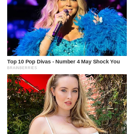
LANGKAT
WN
TAPANULI
SELATAN
WN
TANJUNG
LESUNG
WN
KARO
WN
SIMALUNGUN
WN
LABUHANBATU