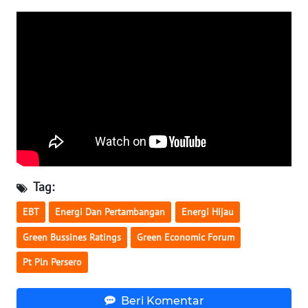
WN
BABEL
WN
SUMBAR
WN
SUMSEL
Tag:
WN
BENGKULU
EBT
Energi Dan Pertambangan
Energi Hijau
Green Bussines Ratings
Green Economic Forum
WN
LAMPUNG
Pt Pln Persero
WN
Beri Komentar
JATENG