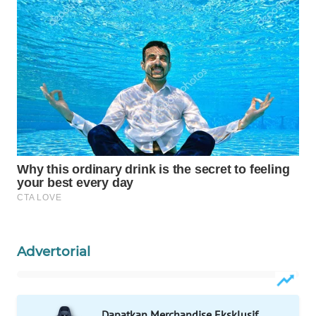
WAHANA
DESA
WISATA
LAPAK
WAHANA
Wahana
Network
KONSUMEN
LISTRIK
Advertorial
MASYARAKAT
KELISTRIKAN
WALINKI
Dapatkan Merchandise Eksklusif