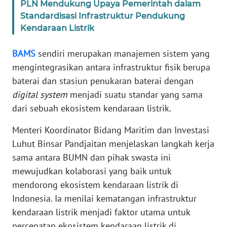
PLN Mendukung Upaya Pemerintah dalam
Standardisasi Infrastruktur Pendukung
WN
Kendaraan Listrik
BANTEN
BAMS
sendiri merupakan manajemen sistem yang
WN
mengintegrasikan antara infrastruktur fisik berupa
NTT
baterai dan stasiun penukaran baterai dengan
digital system
menjadi suatu standar yang sama
WN
KEPRI
dari sebuah ekosistem kendaraan listrik.
Menteri Koordinator Bidang Maritim dan Investasi
WN
Luhut Binsar Pandjaitan menjelaskan langkah kerja
PAPUA
sama antara BUMN dan pihak swasta ini
mewujudkan kolaborasi yang baik untuk
WN
PAPUA
mendorong ekosistem kendaraan listrik di
BARAT
Indonesia. Ia menilai kematangan infrastruktur
kendaraan listrik menjadi faktor utama untuk
WN
percepatan ekosistem kendaraan listrik di