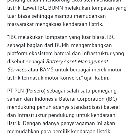
listrik. Lewat IBC, BUMN melakukan lompatan yang
WN
luar biasa sehingga mampu memudahkan
NUSANTARA
masyarakat mengakses kendaraan listrik.
“IBC melakukan lompatan yang luar biasa, IBC
WN
JOGJA
sebagai bagian dari BUMN mengembangkan
platform ekosistem baterai dan infrastruktur yang
WN
disebut sebagai
Battery Asset Management
JATIM
Services
atau BAMS untuk berbagai merek motor
listrik termasuk motor konversi,” ujar Rabin.
WN
BALI
PT PLN (Persero) sebagai salah satu pemegang
saham dari Indonesia Baterai Corporation (IBC)
WN
mendukung penuh adanya standardisasi baterai
KALBAR
dan infrastruktur pendukung untuk kendaraan
listrik. Dengan adanya penyeragaman ini akan
WN
memudahkan para pemilik kendaraan listrik
KALTENG