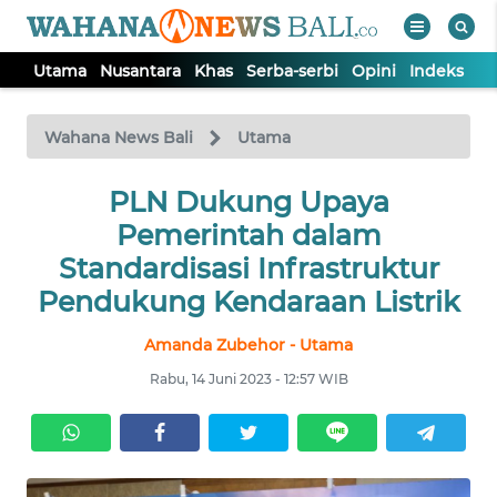
Utama
Nusantara
Khas
Serba-serbi
Opini
Indeks
WAHANA
Tutup
TV
Wahana News Bali
Utama
UTAMA
PLN Dukung Upaya
Pemerintah dalam
NUSANTARA
Standardisasi Infrastruktur
Pendukung Kendaraan Listrik
KHAS
Amanda Zubehor - Utama
Rabu, 14 Juni 2023 - 12:57 WIB
SERBA-
SERBI
OPINI