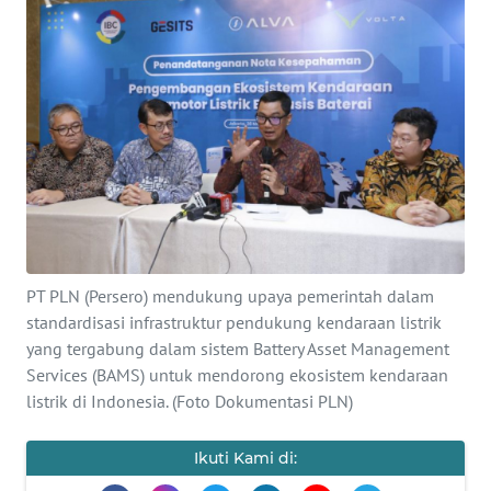
Informasi
INDEKS
BERITA
KONTAK
KAMI
INFO
IKLAN
PT PLN (Persero) mendukung upaya pemerintah dalam
standardisasi infrastruktur pendukung kendaraan listrik
TENTANG
yang tergabung dalam sistem Battery Asset Management
KAMI
Services (BAMS) untuk mendorong ekosistem kendaraan
listrik di Indonesia. (Foto Dokumentasi PLN)
PEDOMAN
MEDIA
SIBER
Ikuti Kami di: