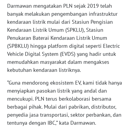
Darmawan mengatakan PLN sejak 2019 telah
WN
banyak melakukan pengembangan infrastruktur
MALUKU
kendaraan listrik mulai dari Stasiun Pengisian
Kendaraan Listrik Umum (SPKLU), Stasiun
WN
Penukaran Baterai Kendaraan Listrik Umum
MALUT
(SPBKLU) hingga platform digital seperti Electric
Vehicle Digital System (EVDS) yang hadir untuk
WN
memudahkan masyarakat dalam mengakses
DAIRI
kebutuhan kendaraan listriknya.
WN
“Guna mendorong ekosistem EV, kami tidak hanya
DANAU
menyiapkan pasokan listrik yang andal dan
TOBA
mencukupi. PLN terus berkolaborasi bersama
berbagai pihak. Mulai dari pabrikan, distributor,
WN
NIAS
penyedia jasa transportasi, sektor perbankan, dan
tentunya dengan IBC,” kata Darmawan.
WN