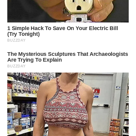
Wahana
Media
Group
WAHANA
NEWS
WAHANA
TANI
WAHANA
ADVOKAT
WAHANA
INFRASTRUKTUR
WAHANA
KONSUMEN