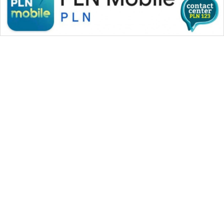
WAHANA MEDIA GROUP
|
|
|
WAHANA NEWS co
WAHANA TANI
WAHANA ADVOKAT
|
|
WAHANA INFRASTRUKTUR
WAHANA KONSUMEN
|
|
|
WAHANA LISTRIK
WAHANA TRAVEL
WAHANA TV
|
|
|
WAHANANEWS id
WAHANANEWS CO ID
WAHANANEWS NET
|
|
|
WAHANA SPORT ID
Wahana UMKM
Wahana Seleb