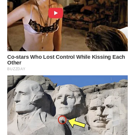
PORTAL
KONSUMEN
FORWAMKI
ALPERKLINAS
FORJASIDA
TAMBANG
NEWS
SITUNGIR
NEWS
SIDIKALANG
NEWS