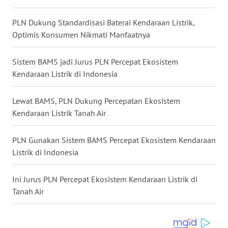
WN
PLN Dukung Standardisasi Baterai Kendaraan Listrik,
SUMEDANG
Optimis Konsumen Nikmati Manfaatnya
WN
CIANJUR
Sistem BAMS jadi Jurus PLN Percepat Ekosistem
Kendaraan Listrik di Indonesia
WN
KEPULAUAN
Lewat BAMS, PLN Dukung Percepatan Ekosistem
SERIBU
Kendaraan Listrik Tanah Air
WN
PLN Gunakan Sistem BAMS Percepat Ekosistem Kendaraan
TANGERANG
Listrik di Indonesia
WN
Ini Jurus PLN Percepat Ekosistem Kendaraan Listrik di
BINJAI
Tanah Air
WN
CIREBON