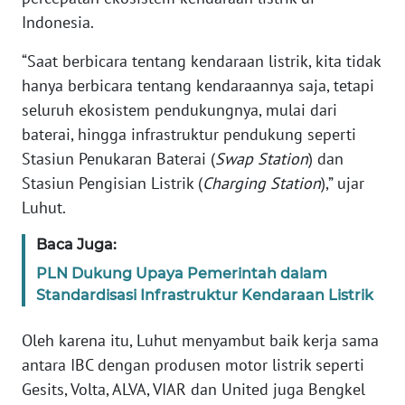
RIAU
Indonesia.
WN
“Saat berbicara tentang kendaraan listrik, kita tidak
SERAMBI
hanya berbicara tentang kendaraannya saja, tetapi
seluruh ekosistem pendukungnya, mulai dari
WN
baterai, hingga infrastruktur pendukung seperti
JAMBI
Stasiun Penukaran Baterai (
Swap Station
) dan
Stasiun Pengisian Listrik (
Charging Station
),” ujar
WN
SULTRA
Luhut.
Baca Juga:
WN
NTB
PLN Dukung Upaya Pemerintah dalam
Standardisasi Infrastruktur Kendaraan Listrik
WN
SULTENG
Oleh karena itu, Luhut menyambut baik kerja sama
antara IBC dengan produsen motor listrik seperti
WN
Gesits, Volta, ALVA, VIAR dan United juga Bengkel
SULBAR