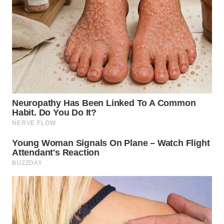
WN
PRIANGAN
TIMUR
WN
SEMARANG
WN
SOLO
WN
BOROBUDUR
WN
MADURA
WN