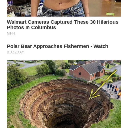
WAHANA
LISTRIK
WAHANA
TRAVEL
WAHANA
TV
WAHANANEWS
ID
WAHANANEWS
CO ID
WAHANANEWS
NET