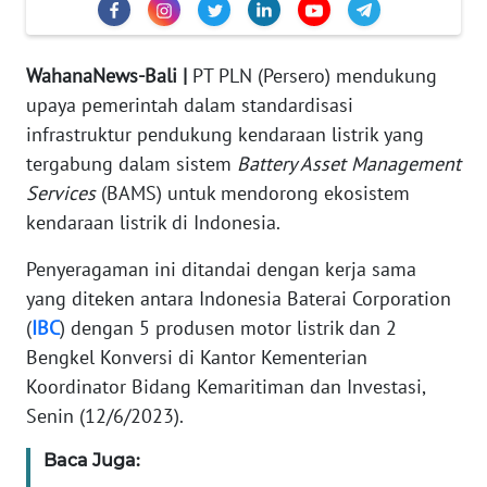
REDAKSI
WahanaNews-Bali |
PT PLN (Persero) mendukung
KARIR
upaya pemerintah dalam standardisasi
infrastruktur pendukung kendaraan listrik yang
DISCLAIMER
tergabung dalam sistem
Battery Asset Management
Wahana
Services
(BAMS) untuk mendorong ekosistem
News
kendaraan listrik di Indonesia.
Regional
Penyeragaman ini ditandai dengan kerja sama
WN
yang diteken antara Indonesia Baterai Corporation
SUMUT
(
IBC
) dengan 5 produsen motor listrik dan 2
Bengkel Konversi di Kantor Kementerian
WN
Koordinator Bidang Kemaritiman dan Investasi,
JAKARTA
Senin (12/6/2023).
WN
Baca Juga:
JABAR