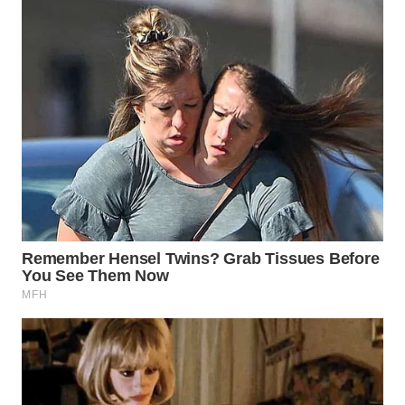
ID
MAWAKA
ID
MARTABAT
NET
PLN
WATCH
MKLI
LPKKI
LKKI
KOPEKLIN