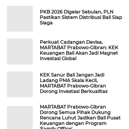
KARING
PKB 2026 Digelar Sebulan, PLN
NEWS
Pastikan Sistem Distribusi Bali Siap
Siaga
JURNAL
MARITIM
Perkuat Cadangan Devisa,
MARTABAT Prabowo-Gibran: KEK
HUMBANG
Keuangan Bali Akan Jadi Magnet
Investasi Global
NEWS
GARONGGANG
KEK Sanur Bali Jangan Jadi
NEWS
Ladang PMA Skala Kecil,
MARTABAT Prabowo-Gibran
Dorong Investasi Berkualitas
FISUELRI
ID
MARTABAT Prabowo-Gibran
Dorong Semua Pihak Dukung
ENERGI
Rencana Luhut Jadikan Bali Pusat
NEWS
Keuangan dengan Program
'Family Office'