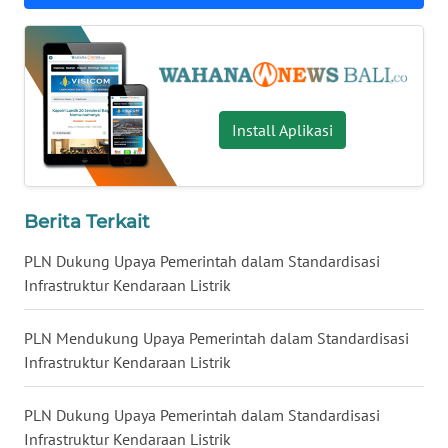
BEKASI
WN
BOGOR
Install Aplikasi
WN
DEPOK
WN
Berita Terkait
TAPANULI
UTARA
PLN Dukung Upaya Pemerintah dalam Standardisasi
Infrastruktur Kendaraan Listrik
WN
SAMOSIR
PLN Mendukung Upaya Pemerintah dalam Standardisasi
Infrastruktur Kendaraan Listrik
WN
PADANG
PLN Dukung Upaya Pemerintah dalam Standardisasi
LAWAS
Infrastruktur Kendaraan Listrik