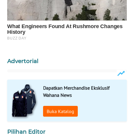
SIBARAGAS
NEWS
METRO
SIANTAR
NEWS
Advertorial
METRO
MEDAN
NEWS
Dapatkan Merchandise Eksklusif
METRO
Wahana News
JAKARTA
NEWS
Buka Katalog
KRT
NEWS
Pilihan Editor