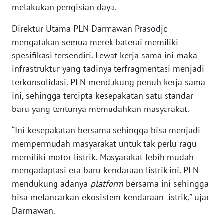
melakukan pengisian daya.
WN
Direktur Utama PLN Darmawan Prasodjo
KALTARA
mengatakan semua merek baterai memiliki
spesifikasi tersendiri. Lewat kerja sama ini maka
WN
infrastruktur yang tadinya terfragmentasi menjadi
KALSEL
terkonsolidasi. PLN mendukung penuh kerja sama
ini, sehingga tercipta kesepakatan satu standar
WN
KALTIM
baru yang tentunya memudahkan masyarakat.
“Ini kesepakatan bersama sehingga bisa menjadi
WN
mempermudah masyarakat untuk tak perlu ragu
SULSEL
memiliki motor listrik. Masyarakat lebih mudah
WN
mengadaptasi era baru kendaraan listrik ini. PLN
GORONTALO
mendukung adanya
platform
bersama ini sehingga
bisa melancarkan ekosistem kendaraan listrik,” ujar
WN
Darmawan.
SULUT