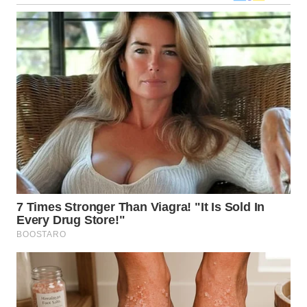
WN
INDRAMAYU
WN
KUNINGAN
WN
MAJALENGKA
WN
SUBANG
WN
SUKABUMI
WN
PURWAKARTA