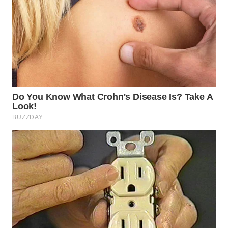
SURABAYA
WN
NATUNA
WN
BINTAN
WN
MANDALIKA
WN
LIKUPANG
WN
LABUANBAJO
WN
BORNEO