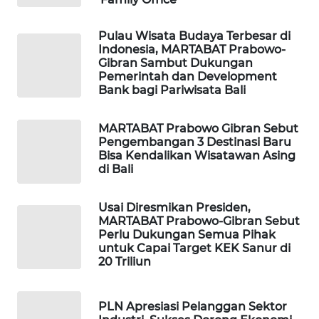
CILEUNGSI
Pulau Wisata Budaya Terbesar di
NEWS
Indonesia, MARTABAT Prabowo-
Gibran Sambut Dukungan
BERKAT
Pemerintah dan Development
Bank bagi Pariwisata Bali
NEWS
BERAMPU
MARTABAT Prabowo Gibran Sebut
Pengembangan 3 Destinasi Baru
NEWS
Bisa Kendalikan Wisatawan Asing
di Bali
ANUGERAH
NEWS
Usai Diresmikan Presiden,
MARTABAT Prabowo-Gibran Sebut
AKHLAK
Perlu Dukungan Semua Pihak
untuk Capai Target KEK Sanur di
ID
20 Triliun
PERAPKI
NEWS
PLN Apresiasi Pelanggan Sektor