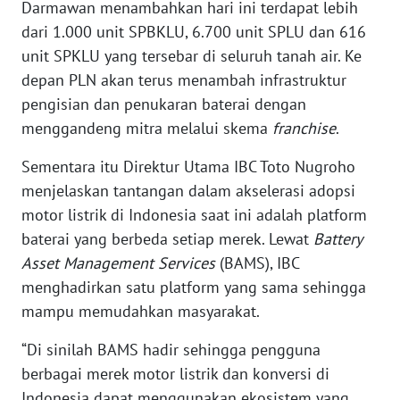
LANGKAT
Darmawan menambahkan hari ini terdapat lebih
dari 1.000 unit SPBKLU, 6.700 unit SPLU dan 616
WN
unit SPKLU yang tersebar di seluruh tanah air. Ke
TAPANULI
depan PLN akan terus menambah infrastruktur
SELATAN
pengisian dan penukaran baterai dengan
menggandeng mitra melalui skema
franchise
.
WN
TANJUNG
Sementara itu Direktur Utama IBC Toto Nugroho
LESUNG
menjelaskan tantangan dalam akselerasi adopsi
motor listrik di Indonesia saat ini adalah platform
WN
baterai yang berbeda setiap merek. Lewat
Battery
KARO
Asset Management Services
(BAMS), IBC
menghadirkan satu platform yang sama sehingga
WN
SIMALUNGUN
mampu memudahkan masyarakat.
“Di sinilah BAMS hadir sehingga pengguna
WN
berbagai merek motor listrik dan konversi di
LABUHANBATU
Indonesia dapat menggunakan ekosistem yang