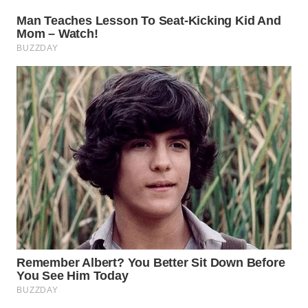
WAHANA
DESA
WISATA
LAPAK
WAHANA
Wahana
Network
KONSUMEN
LISTRIK
MASYARAKAT
KELISTRIKAN
WALINKI