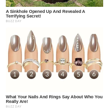
WAHANA
SPORT
WAHANA
UMKM
WAHANA
SELEB
WAHANA
PERSONA
WAHANA
OTOMOTIF
WAHANA
HEALTH