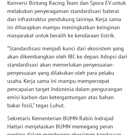
Konversi Bintang Racing Team dan Spora EV untuk
melakukan penyeragaman standardisasi baterai
WN
dan infrastruktur pendukung lainnya. Kerja sama
BABEL
ini diharapkan mampu meningkatkan keinginan
masyarakat untuk beralih ke kendaraan listrik.
WN
SUMBAR
“Standardisasi menjadi kunci dari ekosistem yang
akan dikembangkan oleh IBC ke depan. Adopsi dari
WN
standardisasi akan memerlukan penyesuaian-
SUMSEL
penyesuaian yang dilakukan oleh para pelaku
usaha. Kerja sama ini mampu mempercepat
WN
pencapaian target Indonesia dalam pengurangan
BENGKULU
emisi karbon dan ketergantungan atas bahan
bakar fosil,” tegas Luhut.
WN
LAMPUNG
Sekretaris Kementerian BUMN Rabin Indrajad
Hattari menjelaskan BUMN memegang peran
WN
JATENG
penting dalam mendorong ekosistem kendaraan