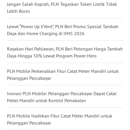
Jangan Salah Kaprah, PLN Tegaskan Token Listrik Tidak
WN
Lebih Boros
TAPANULI
TENGAH
Lewat “Power Up EVent”, PLN Beri Promo Spesial Tambah
Daya dan Home Charging di IIMS 2026
WN DELI
SERDANG
Rayakan Hari Pahlawan, PLN Beri Potongan Harga Tambah
WN
Daya Hingga 50% Lewat Program Power Hero
TEBING
TINGGI
PLN Mobile Perkenalkan Fitur Catat Meter Mandiri untuk
Pelanggan Pascabayar
WN
PAKPAK
Inovasi PLN Mobile: Pelanggan Pascabayar Dapat Catat
Meter Mandiri untuk Kontrol Pemakaian
WN
KARAWANG
PLN Mobile Hadirkan Fitur Catat Meter Mandiri untuk
Pelanggan Pascabayar
WN