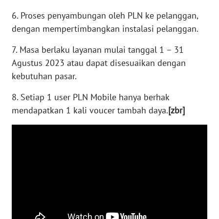
6. Proses penyambungan oleh PLN ke pelanggan,
WN
dengan mempertimbangkan instalasi pelanggan.
MALUKU
7. Masa berlaku layanan mulai tanggal 1 – 31
WN
Agustus 2023 atau dapat disesuaikan dengan
MALUT
kebutuhan pasar.
WN
8. Setiap 1 user PLN Mobile hanya berhak
DAIRI
mendapatkan 1 kali voucer tambah daya.
[zbr]
WN
DANAU
TOBA
WN
NIAS
WN