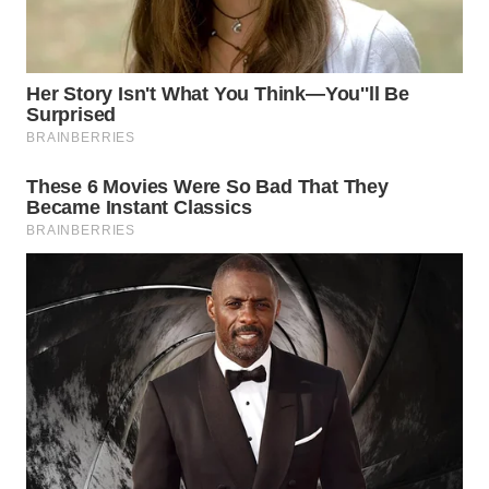
ID
MAWAKA
ID
MARTABAT
NET
PLN
WATCH
MKLI
LPKKI
LKKI
KOPEKLIN