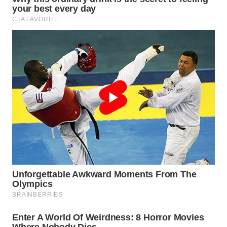
Wahana
Media
Group
WAHANA
NEWS
WAHANA
TANI
WAHANA
ADVOKAT
WAHANA
INFRASTRUKTUR
WAHANA
KONSUMEN