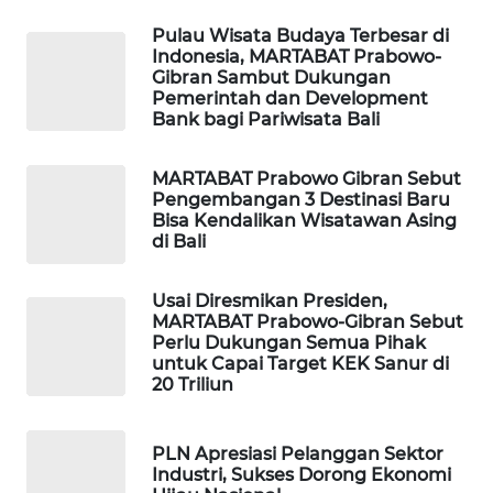
Pulau Wisata Budaya Terbesar di
KARING
Indonesia, MARTABAT Prabowo-
NEWS
Gibran Sambut Dukungan
Pemerintah dan Development
Bank bagi Pariwisata Bali
JURNAL
MARITIM
MARTABAT Prabowo Gibran Sebut
Pengembangan 3 Destinasi Baru
HUMBANG
Bisa Kendalikan Wisatawan Asing
NEWS
di Bali
GARONGGANG
Usai Diresmikan Presiden,
NEWS
MARTABAT Prabowo-Gibran Sebut
Perlu Dukungan Semua Pihak
untuk Capai Target KEK Sanur di
FISUELRI
20 Triliun
ID
ENERGI
PLN Apresiasi Pelanggan Sektor
NEWS
Industri, Sukses Dorong Ekonomi