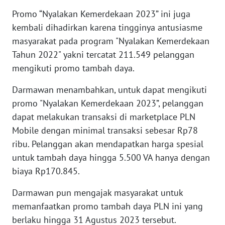
Promo “Nyalakan Kemerdekaan 2023” ini juga
kembali dihadirkan karena tingginya antusiasme
WN
BABEL
masyarakat pada program "Nyalakan Kemerdekaan
Tahun 2022" yakni tercatat 211.549 pelanggan
WN
mengikuti promo tambah daya.
SUMBAR
Darmawan menambahkan, untuk dapat mengikuti
WN
promo "Nyalakan Kemerdekaan 2023”, pelanggan
SUMSEL
dapat melakukan transaksi di marketplace PLN
Mobile dengan minimal transaksi sebesar Rp78
WN
ribu. Pelanggan akan mendapatkan harga spesial
BENGKULU
untuk tambah daya hingga 5.500 VA hanya dengan
biaya Rp170.845.
WN
LAMPUNG
Darmawan pun mengajak masyarakat untuk
memanfaatkan promo tambah daya PLN ini yang
WN
berlaku hingga 31 Agustus 2023 tersebut.
JATENG