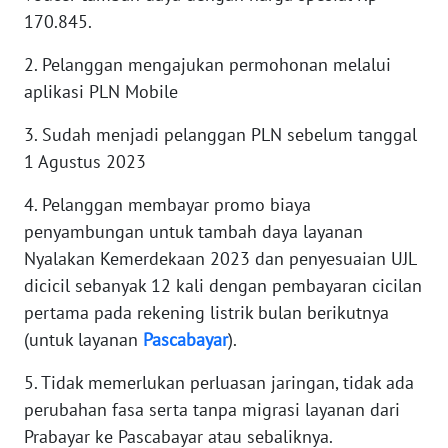
170.845.
WN
2. Pelanggan mengajukan permohonan melalui
KALTARA
aplikasi PLN Mobile
WN
3. Sudah menjadi pelanggan PLN sebelum tanggal
KALSEL
1 Agustus 2023
WN
4. Pelanggan membayar promo biaya
KALTIM
penyambungan untuk tambah daya layanan
Nyalakan Kemerdekaan 2023 dan penyesuaian UJL
WN
dicicil sebanyak 12 kali dengan pembayaran cicilan
SULSEL
pertama pada rekening listrik bulan berikutnya
(untuk layanan
Pascabayar
).
WN
GORONTALO
5. Tidak memerlukan perluasan jaringan, tidak ada
perubahan fasa serta tanpa migrasi layanan dari
WN
Prabayar ke Pascabayar atau sebaliknya.
SULUT