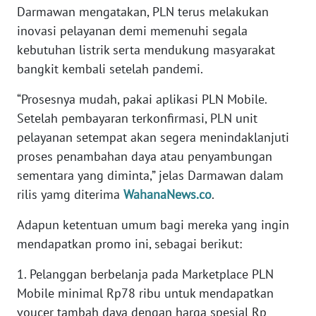
Darmawan mengatakan, PLN terus melakukan
inovasi pelayanan demi memenuhi segala
WN
kebutuhan listrik serta mendukung masyarakat
NUSANTARA
bangkit kembali setelah pandemi.
WN
“Prosesnya mudah, pakai aplikasi PLN Mobile.
JOGJA
Setelah pembayaran terkonfirmasi, PLN unit
pelayanan setempat akan segera menindaklanjuti
WN
JATIM
proses penambahan daya atau penyambungan
sementara yang diminta,” jelas Darmawan dalam
WN
rilis yamg diterima
WahanaNews.co
.
BALI
Adapun ketentuan umum bagi mereka yang ingin
mendapatkan promo ini, sebagai berikut:
WN
KALBAR
1. Pelanggan berbelanja pada Marketplace PLN
Mobile minimal Rp78 ribu untuk mendapatkan
WN
KALTENG
voucer tambah daya dengan harga spesial Rp