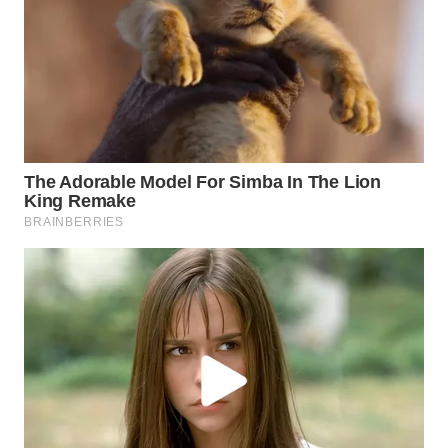
WAHANA
DESA
WISATA
LAPAK
WAHANA
Wahana
Network
KONSUMEN
LISTRIK
MASYARAKAT
KELISTRIKAN
WALINKI