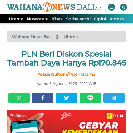
Utama
Nusantara
Khas
Serba-serbi
Opini
Indeks
WAHANA
Tutup
TV
Wahana News Bali
Utama
UTAMA
PLN Beri Diskon Spesial
Tambah Daya Hanya Rp170.845
NUSANTARA
Yosua Gultom/PLN - Utama
Kamis, 3 Agustus 2023 - 12:12 WIB
KHAS
SERBA-
SERBI
OPINI