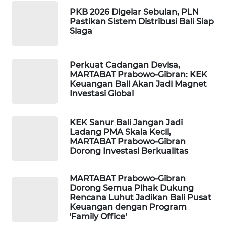
PKB 2026 Digelar Sebulan, PLN
Pastikan Sistem Distribusi Bali Siap
SIBARAGAS
Siaga
NEWS
METRO
Perkuat Cadangan Devisa,
SIANTAR
MARTABAT Prabowo-Gibran: KEK
Keuangan Bali Akan Jadi Magnet
NEWS
Investasi Global
METRO
MEDAN
KEK Sanur Bali Jangan Jadi
Ladang PMA Skala Kecil,
NEWS
MARTABAT Prabowo-Gibran
Dorong Investasi Berkualitas
METRO
JAKARTA
MARTABAT Prabowo-Gibran
NEWS
Dorong Semua Pihak Dukung
Rencana Luhut Jadikan Bali Pusat
KRT
Keuangan dengan Program
'Family Office'
NEWS