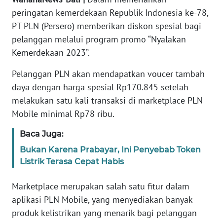
REDAKSI
peringatan kemerdekaan Republik Indonesia ke-78,
PT PLN (Persero) memberikan diskon spesial bagi
KARIR
pelanggan melalui program promo “Nyalakan
Kemerdekaan 2023”.
DISCLAIMER
Pelanggan PLN akan mendapatkan voucer tambah
daya dengan harga spesial Rp170.845 setelah
Wahana
News
melakukan satu kali transaksi di marketplace PLN
Regional
Mobile minimal Rp78 ribu.
WN
Baca Juga:
SUMUT
Bukan Karena Prabayar, Ini Penyebab Token
Listrik Terasa Cepat Habis
WN
JAKARTA
Marketplace merupakan salah satu fitur dalam
aplikasi PLN Mobile, yang menyediakan banyak
WN
produk kelistrikan yang menarik bagi pelanggan
JABAR