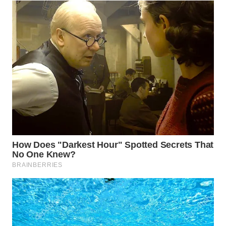
WN
INDRAMAYU
WN
KUNINGAN
WN
MAJALENGKA
WN
SUBANG
WN
SUKABUMI
WN
PURWAKARTA