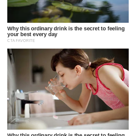
SURABAYA
WN
NATUNA
WN
BINTAN
WN
MANDALIKA
WN
LIKUPANG
WN
LABUANBAJO
WN
BORNEO