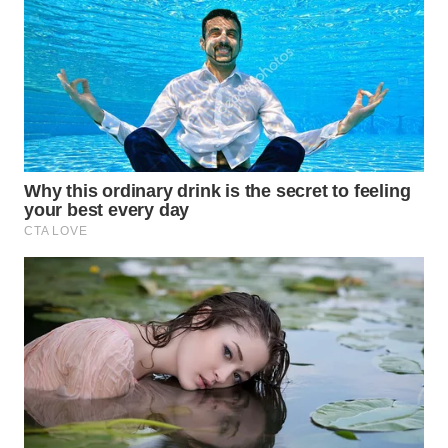
WN
PRIANGAN
TIMUR
WN
SEMARANG
WN
SOLO
WN
BOROBUDUR
WN
MADURA
WN