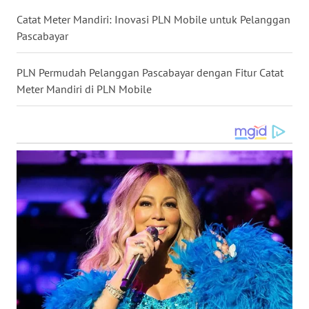
BEKASI
Catat Meter Mandiri: Inovasi PLN Mobile untuk Pelanggan
Pascabayar
WN
BOGOR
PLN Permudah Pelanggan Pascabayar dengan Fitur Catat
Meter Mandiri di PLN Mobile
WN
DEPOK
WN
TAPANULI
UTARA
WN
SAMOSIR
WN
PADANG
LAWAS