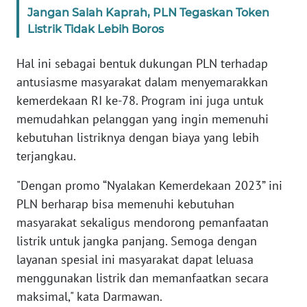
RIAU
Jangan Salah Kaprah, PLN Tegaskan Token
Listrik Tidak Lebih Boros
WN
SERAMBI
Hal ini sebagai bentuk dukungan PLN terhadap
antusiasme masyarakat dalam menyemarakkan
WN
kemerdekaan RI ke-78. Program ini juga untuk
JAMBI
memudahkan pelanggan yang ingin memenuhi
kebutuhan listriknya dengan biaya yang lebih
WN
terjangkau.
SULTRA
"Dengan promo “Nyalakan Kemerdekaan 2023” ini
WN
PLN berharap bisa memenuhi kebutuhan
NTB
masyarakat sekaligus mendorong pemanfaatan
listrik untuk jangka panjang. Semoga dengan
WN
SULTENG
layanan spesial ini masyarakat dapat leluasa
menggunakan listrik dan memanfaatkan secara
WN
maksimal," kata Darmawan.
SULBAR