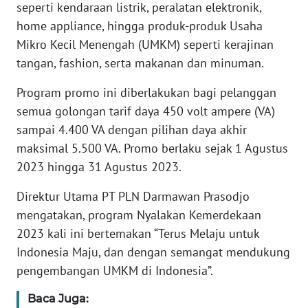
seperti kendaraan listrik, peralatan elektronik,
home appliance, hingga produk-produk Usaha
WN
BANTEN
Mikro Kecil Menengah (UMKM) seperti kerajinan
tangan, fashion, serta makanan dan minuman.
WN
Program promo ini diberlakukan bagi pelanggan
NTT
semua golongan tarif daya 450 volt ampere (VA)
sampai 4.400 VA dengan pilihan daya akhir
WN
KEPRI
maksimal 5.500 VA. Promo berlaku sejak 1 Agustus
2023 hingga 31 Agustus 2023.
WN
PAPUA
Direktur Utama PT PLN Darmawan Prasodjo
mengatakan, program Nyalakan Kemerdekaan
WN
2023 kali ini bertemakan “Terus Melaju untuk
PAPUA
Indonesia Maju, dan dengan semangat mendukung
BARAT
pengembangan UMKM di Indonesia”.
WN
Baca Juga: