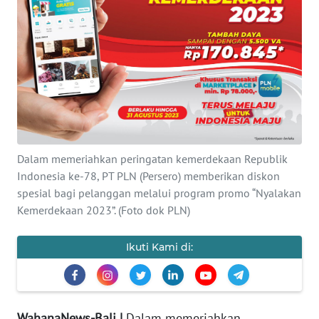
Informasi
INDEKS
BERITA
KONTAK
KAMI
Dalam memeriahkan peringatan kemerdekaan Republik
INFO
IKLAN
Indonesia ke-78, PT PLN (Persero) memberikan diskon
spesial bagi pelanggan melalui program promo “Nyalakan
Kemerdekaan 2023”. (Foto dok PLN)
TENTANG
KAMI
Ikuti Kami di:
PEDOMAN
MEDIA
SIBER
WahanaNews-Bali |
Dalam memeriahkan