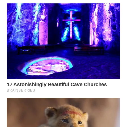
WAHANA
SPORT
WAHANA
UMKM
WAHANA
SELEB
WAHANA
PERSONA
WAHANA
OTOMOTIF
WAHANA
HEALTH