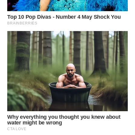
WN
SUMEDANG
WN
CIANJUR
WN
KEPULAUAN
SERIBU
WN
TANGERANG
WN
BINJAI
WN
CIREBON