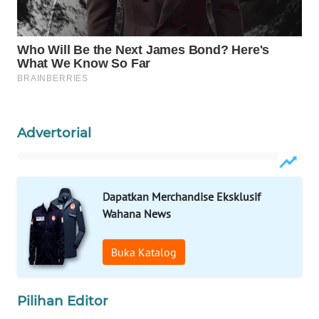
PORTAL
KONSUMEN
FORWAMKI
ALPERKLINAS
Advertorial
FORJASIDA
Dapatkan Merchandise Eksklusif
TAMBANG
NEWS
Wahana News
SITUNGIR
Buka Katalog
NEWS
Pilihan Editor
SIDIKALANG
NEWS