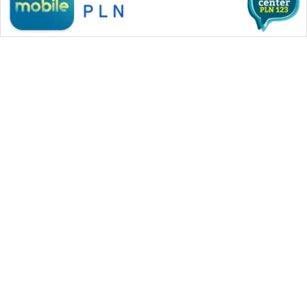
WAHANA MEDIA GROUP
|
|
|
WAHANA NEWS co
WAHANA TANI
WAHANA ADVOKAT
|
|
WAHANA INFRASTRUKTUR
WAHANA KONSUMEN
|
|
|
WAHANA LISTRIK
WAHANA TRAVEL
WAHANA TV
|
|
|
WAHANANEWS id
WAHANANEWS CO ID
WAHANANEWS NET
|
|
|
WAHANA SPORT ID
Wahana UMKM
Wahana Seleb
|
|
|
Wahana Persona
Wahana Otomotif
Wahana Health