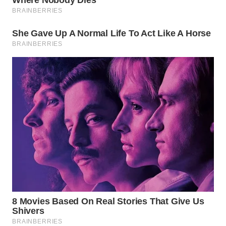
WAHANA
LISTRIK
WAHANA
TRAVEL
WAHANA
TV
WAHANANEWS
ID
WAHANANEWS
CO ID
WAHANANEWS
NET