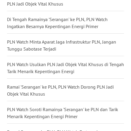
LANGKAT
PLN Jadi Objek Vital Khusus
WN
Di Tengah Ramainya 'Serangan' ke PLN, PLN Watch
TAPANULI
Ingatkan Besarnya Kepentingan Energi Primer
SELATAN
PLN Watch Minta Aparat Jaga Infrastruktur PLN, Jangan
WN
Tunggu Sabotase Terjadi
TANJUNG
LESUNG
PLN Watch Usulkan PLN Jadi Objek Vital Khusus di Tengah
Tarik Menarik Kepentingan Energi
WN
KARO
Ramai 'Serangan' ke PLN, PLN Watch Dorong PLN Jadi
Objek Vital Khusus
WN
SIMALUNGUN
PLN Watch Soroti Ramainya 'Serangan' ke PLN dan Tarik
WN
Menarik Kepentingan Energi Primer
LABUHANBATU