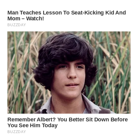
SURABAYA
WN
NATUNA
WN
BINTAN
WN
MANDALIKA
WN
LIKUPANG
WN
LABUANBAJO
WN
BORNEO