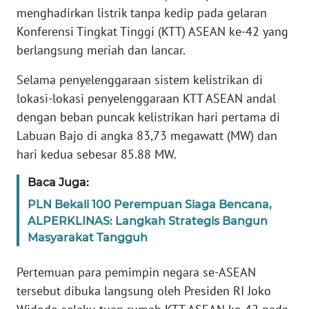
menghadirkan listrik tanpa kedip pada gelaran
REDAKSI
Konferensi Tingkat Tinggi (KTT) ASEAN ke-42 yang
berlangsung meriah dan lancar.
KARIR
Selama penyelenggaraan sistem kelistrikan di
DISCLAIMER
lokasi-lokasi penyelenggaraan KTT ASEAN andal
dengan beban puncak kelistrikan hari pertama di
Wahana
News
Labuan Bajo di angka 83,73 megawatt (MW) dan
Regional
hari kedua sebesar 85.88 MW.
Baca Juga:
WN
SUMUT
PLN Bekali 100 Perempuan Siaga Bencana,
ALPERKLINAS: Langkah Strategis Bangun
WN
Masyarakat Tangguh
JAKARTA
Pertemuan para pemimpin negara se-ASEAN
WN
tersebut dibuka langsung oleh Presiden RI Joko
JABAR