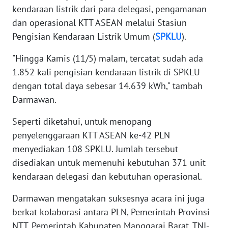
kendaraan listrik dari para delegasi, pengamanan
dan operasional KTT ASEAN melalui Stasiun
WN
Pengisian Kendaraan Listrik Umum (
SPKLU
).
NUSANTARA
"Hingga Kamis (11/5) malam, tercatat sudah ada
WN
1.852 kali pengisian kendaraan listrik di SPKLU
JOGJA
dengan total daya sebesar 14.639 kWh," tambah
Darmawan.
WN
JATIM
Seperti diketahui, untuk menopang
penyelenggaraan KTT ASEAN ke-42 PLN
WN
menyediakan 108 SPKLU. Jumlah tersebut
BALI
disediakan untuk memenuhi kebutuhan 371 unit
kendaraan delegasi dan kebutuhan operasional.
WN
KALBAR
Darmawan mengatakan suksesnya acara ini juga
berkat kolaborasi antara PLN, Pemerintah Provinsi
WN
KALTENG
NTT, Pemerintah Kabupaten Manggarai Barat, TNI-