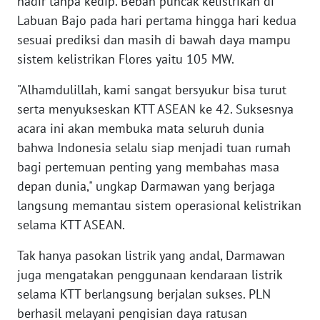
hadir tanpa kedip. Beban puncak kelistrikan di
Labuan Bajo pada hari pertama hingga hari kedua
WN
sesuai prediksi dan masih di bawah daya mampu
BABEL
sistem kelistrikan Flores yaitu 105 MW.
"Alhamdulillah, kami sangat bersyukur bisa turut
WN
SUMBAR
serta menyukseskan KTT ASEAN ke 42. Suksesnya
acara ini akan membuka mata seluruh dunia
WN
bahwa Indonesia selalu siap menjadi tuan rumah
SUMSEL
bagi pertemuan penting yang membahas masa
depan dunia," ungkap Darmawan yang berjaga
WN
langsung memantau sistem operasional kelistrikan
BENGKULU
selama KTT ASEAN.
WN
Tak hanya pasokan listrik yang andal, Darmawan
LAMPUNG
juga mengatakan penggunaan kendaraan listrik
selama KTT berlangsung berjalan sukses. PLN
WN
berhasil melayani pengisian daya ratusan
JATENG