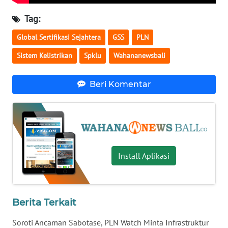
Tag:
WN
MALUKU
Global Sertifikasi Sejahtera
GSS
PLN
Sistem Kelistrikan
Spklu
Wahananewsbali
WN
MALUT
Beri Komentar
WN
DAIRI
WN
DANAU
TOBA
Install Aplikasi
WN
NIAS
Berita Terkait
WN
Soroti Ancaman Sabotase, PLN Watch Minta Infrastruktur