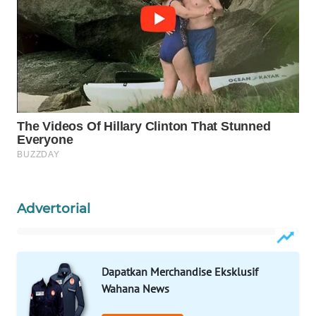
WAHANA
SPORT
WAHANA
UMKM
WAHANA
SELEB
WAHANA
PERSONA
Advertorial
WAHANA
OTOMOTIF
Dapatkan Merchandise Eksklusif
Wahana News
WAHANA
HEALTH