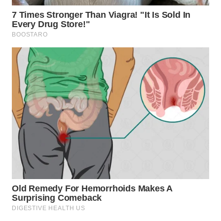
BEKASI
WN
BOGOR
WN
DEPOK
WN
TAPANULI
UTARA
WN
SAMOSIR
WN
PADANG
LAWAS