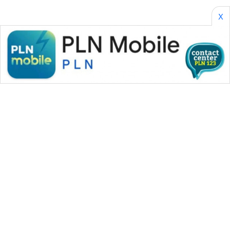
X
WAHANA MEDIA GROUP
|
|
|
WAHANA NEWS co
WAHANA TANI
WAHANA ADVOKAT
|
|
WAHANA INFRASTRUKTUR
WAHANA KONSUMEN