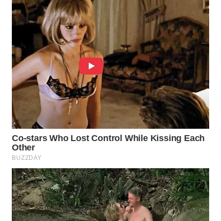
WAHANA
LISTRIK
WAHANA
TRAVEL
WAHANA
TV
WAHANANEWS
ID
WAHANANEWS
CO ID
WAHANANEWS
NET