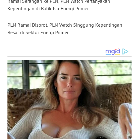
Ramai Serangan ke PLN, PLN Watch Pertanyakan
WN
Kepentingan di Balik Isu Energi Primer
TAPANULI
TENGAH
PLN Ramai Disorot, PLN Watch Singgung Kepentingan
Besar di Sektor Energi Primer
WN DELI
SERDANG
WN
TEBING
TINGGI
WN
PAKPAK
WN
KARAWANG
WN