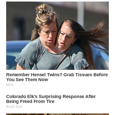
Wahana
Media
Group
WAHANA
NEWS
WAHANA
TANI
WAHANA
ADVOKAT
WAHANA
INFRASTRUKTUR
WAHANA
KONSUMEN