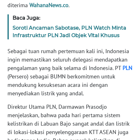
RIAU
diterima
WahanaNews.co
.
WN
Baca Juga:
SERAMBI
Soroti Ancaman Sabotase, PLN Watch Minta
Infrastruktur PLN Jadi Objek Vital Khusus
WN
JAMBI
Sebagai tuan rumah pertemuan kali ini, Indonesia
ingin memastikan seluruh delegasi mendapatkan
WN
pengalaman yang baik selama di Indonesia. PT
PLN
SULTRA
(Persero) sebagai BUMN berkomitmen untuk
mendukung kesuksesan acara ini dengan
WN
menyediakan listrik yang andal.
NTB
Direktur Utama PLN, Darmawan Prasodjo
WN
menjelaskan, bahwa pada hari pertama sistem
SULTENG
kelistrikan di Labuan Bajo sangat andal dan listrik
di lokasi-lokasi penyelenggaraan KTT ASEAN juga
WN
SULBAR