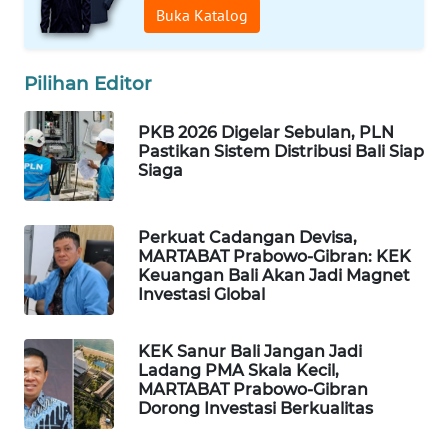
Buka Katalog
WAHANA
DESA
Pilihan Editor
WISATA
PKB 2026 Digelar Sebulan, PLN
LAPAK
Pastikan Sistem Distribusi Bali Siap
WAHANA
Siaga
Wahana
Network
Perkuat Cadangan Devisa,
MARTABAT Prabowo-Gibran: KEK
Keuangan Bali Akan Jadi Magnet
KONSUMEN
Investasi Global
LISTRIK
KEK Sanur Bali Jangan Jadi
MASYARAKAT
Ladang PMA Skala Kecil,
KELISTRIKAN
MARTABAT Prabowo-Gibran
Dorong Investasi Berkualitas
WALINKI