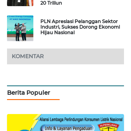
20 Triliun
PORTAL
KONSUMEN
PLN Apresiasi Pelanggan Sektor
Industri, Sukses Dorong Ekonomi
Hijau Nasional
FORWAMKI
ALPERKLINAS
KOMENTAR
FORJASIDA
TAMBANG
NEWS
Berita Populer
SITUNGIR
NEWS
SIDIKALANG
NEWS