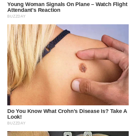
WN
SUMEDANG
WN
CIANJUR
WN
KEPULAUAN
SERIBU
WN
TANGERANG
WN
BINJAI
WN
CIREBON