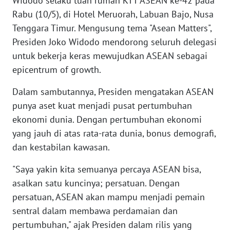
Widodo selaku tuan rumah KTT ASEAN ke-42 pada
Rabu (10/5), di Hotel Meruorah, Labuan Bajo, Nusa
WN
Tenggara Timur. Mengusung tema "Asean Matters",
BANTEN
Presiden Joko Widodo mendorong seluruh delegasi
untuk bekerja keras mewujudkan ASEAN sebagai
WN
epicentrum of growth.
NTT
Dalam sambutannya, Presiden mengatakan ASEAN
WN
punya aset kuat menjadi pusat pertumbuhan
KEPRI
ekonomi dunia. Dengan pertumbuhan ekonomi
yang jauh di atas rata-rata dunia, bonus demografi,
WN
PAPUA
dan kestabilan kawasan.
"Saya yakin kita semuanya percaya ASEAN bisa,
WN
asalkan satu kuncinya; persatuan. Dengan
PAPUA
BARAT
persatuan, ASEAN akan mampu menjadi pemain
sentral dalam membawa perdamaian dan
WN
pertumbuhan," ajak Presiden dalam rilis yang