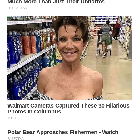
WN
PRIANGAN
TIMUR
WN
SEMARANG
WN
SOLO
WN
BOROBUDUR
WN
MADURA
WN