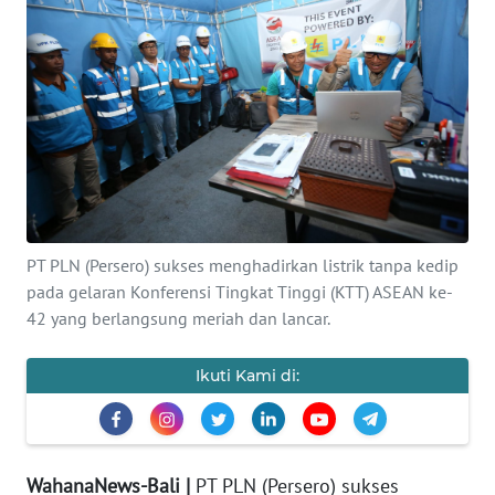
Informasi
INDEKS
BERITA
KONTAK
KAMI
INFO
PT PLN (Persero) sukses menghadirkan listrik tanpa kedip
IKLAN
pada gelaran Konferensi Tingkat Tinggi (KTT) ASEAN ke-
42 yang berlangsung meriah dan lancar.
TENTANG
KAMI
Ikuti Kami di:
PEDOMAN
MEDIA
SIBER
WahanaNews-Bali |
PT PLN (Persero) sukses