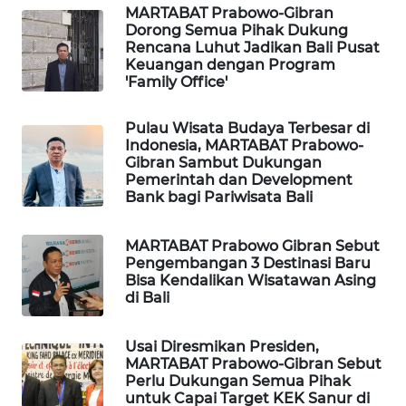
ID
MARTABAT Prabowo-Gibran
Dorong Semua Pihak Dukung
Rencana Luhut Jadikan Bali Pusat
MAWAKA
Keuangan dengan Program
ID
'Family Office'
MARTABAT
Pulau Wisata Budaya Terbesar di
NET
Indonesia, MARTABAT Prabowo-
Gibran Sambut Dukungan
Pemerintah dan Development
PLN
Bank bagi Pariwisata Bali
WATCH
MARTABAT Prabowo Gibran Sebut
MKLI
Pengembangan 3 Destinasi Baru
Bisa Kendalikan Wisatawan Asing
di Bali
LPKKI
Usai Diresmikan Presiden,
LKKI
MARTABAT Prabowo-Gibran Sebut
Perlu Dukungan Semua Pihak
KOPEKLIN
untuk Capai Target KEK Sanur di