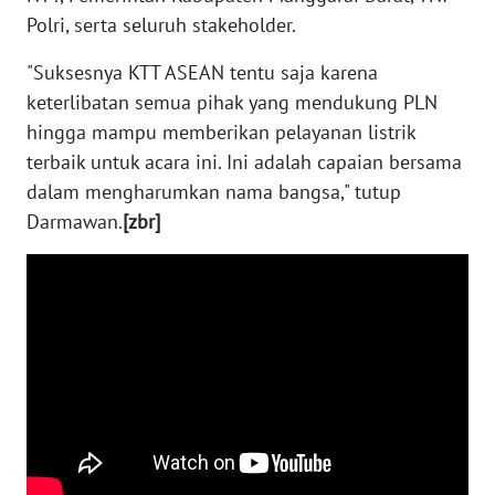
Polri, serta seluruh stakeholder.
WN
"Suksesnya KTT ASEAN tentu saja karena
KALTARA
keterlibatan semua pihak yang mendukung PLN
hingga mampu memberikan pelayanan listrik
WN
KALSEL
terbaik untuk acara ini. Ini adalah capaian bersama
dalam mengharumkan nama bangsa," tutup
WN
Darmawan.
[zbr]
KALTIM
WN
SULSEL
WN
GORONTALO
WN
SULUT