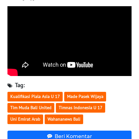
WN
NUSANTARA
WN
JOGJA
WN
JATIM
WN
Tag:
BALI
Kualifikasi Piala Asia U 17
Made Pasek Wijaya
WN
Tim Muda Bali United
Timnas Indonesia U 17
KALBAR
Uni Emirat Arab
Wahananews Bali
WN
KALTENG
Beri Komentar