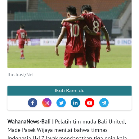
Informasi
INDEKS
BERITA
KONTAK
KAMI
INFO
Ilustrasi/Net
IKLAN
Ikuti Kami di:
TENTANG
KAMI
PEDOMAN
WahanaNews-Bali |
Pelatih tim muda Bali United,
MEDIA
SIBER
Made Pasek Wijaya menilai bahwa timnas
Indonesia U-17 layak mendapatkan tiga poin kala