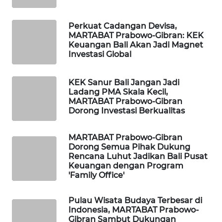
PORTAL
Perkuat Cadangan Devisa,
KONSUMEN
MARTABAT Prabowo-Gibran: KEK
Keuangan Bali Akan Jadi Magnet
Investasi Global
FORWAMKI
KEK Sanur Bali Jangan Jadi
ALPERKLINAS
Ladang PMA Skala Kecil,
MARTABAT Prabowo-Gibran
FORJASIDA
Dorong Investasi Berkualitas
TAMBANG
MARTABAT Prabowo-Gibran
Dorong Semua Pihak Dukung
NEWS
Rencana Luhut Jadikan Bali Pusat
Keuangan dengan Program
SITUNGIR
'Family Office'
NEWS
Pulau Wisata Budaya Terbesar di
Indonesia, MARTABAT Prabowo-
SIDIKALANG
Gibran Sambut Dukungan
NEWS