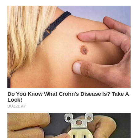
Wahana
Media
Group
WAHANA
NEWS
WAHANA
TANI
WAHANA
ADVOKAT
WAHANA
INFRASTRUKTUR
WAHANA
KONSUMEN