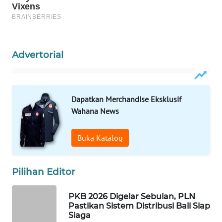
ID
MAWAKA
ID
Advertorial
MARTABAT
NET
Dapatkan Merchandise Eksklusif
PLN
Wahana News
WATCH
Buka Katalog
MKLI
LPKKI
Pilihan Editor
LKKI
PKB 2026 Digelar Sebulan, PLN
Pastikan Sistem Distribusi Bali Siap
Siaga
KOPEKLIN