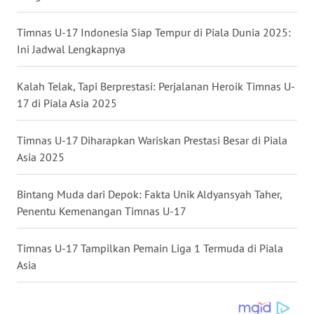
WN
Timnas U-17 Indonesia Siap Tempur di Piala Dunia 2025:
MALUKU
Ini Jadwal Lengkapnya
WN
Kalah Telak, Tapi Berprestasi: Perjalanan Heroik Timnas U-
MALUT
17 di Piala Asia 2025
WN
Timnas U-17 Diharapkan Wariskan Prestasi Besar di Piala
DAIRI
Asia 2025
WN
Bintang Muda dari Depok: Fakta Unik Aldyansyah Taher,
DANAU
Penentu Kemenangan Timnas U-17
TOBA
Timnas U-17 Tampilkan Pemain Liga 1 Termuda di Piala
WN
Asia
NIAS
WN