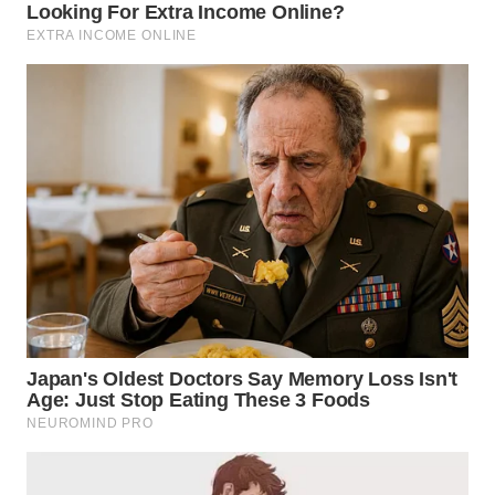
WN
SUMEDANG
WN
CIANJUR
WN
KEPULAUAN
SERIBU
WN
TANGERANG
WN
BINJAI
WN
CIREBON