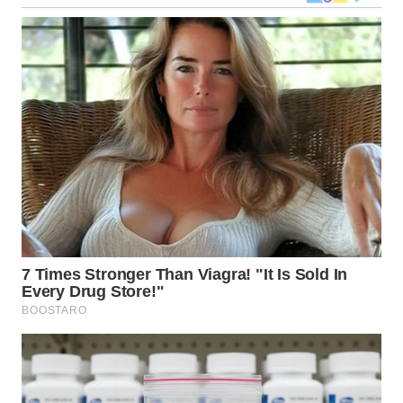
LANGKAT
WN
TAPANULI
SELATAN
WN
TANJUNG
LESUNG
WN
KARO
WN
SIMALUNGUN
WN
LABUHANBATU