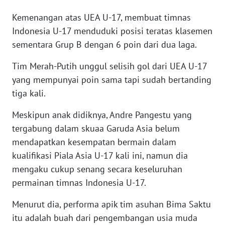
RIAU
Kemenangan atas UEA U-17, membuat timnas
WN
Indonesia U-17 menduduki posisi teratas klasemen
SERAMBI
sementara Grup B dengan 6 poin dari dua laga.
Tim Merah-Putih unggul selisih gol dari UEA U-17
WN
JAMBI
yang mempunyai poin sama tapi sudah bertanding
tiga kali.
WN
SULTRA
Meskipun anak didiknya, Andre Pangestu yang
tergabung dalam skuaa Garuda Asia belum
WN
mendapatkan kesempatan bermain dalam
NTB
kualifikasi Piala Asia U-17 kali ini, namun dia
mengaku cukup senang secara keseluruhan
WN
permainan timnas Indonesia U-17.
SULTENG
Menurut dia, performa apik tim asuhan Bima Saktu
WN
itu adalah buah dari pengembangan usia muda
SULBAR