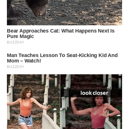
WAHANA
SPORT
WAHANA
UMKM
WAHANA
SELEB
WAHANA
PERSONA
WAHANA
OTOMOTIF
WAHANA
HEALTH