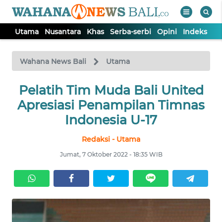
Utama
Nusantara
Khas
Serba-serbi
Opini
Indeks
WAHANA
Tutup
TV
Wahana News Bali
Utama
UTAMA
Pelatih Tim Muda Bali United
Apresiasi Penampilan Timnas
NUSANTARA
Indonesia U-17
Redaksi - Utama
KHAS
Jumat, 7 Oktober 2022 - 18:35 WIB
SERBA-
SERBI
OPINI