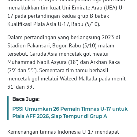
REDAKSI
menaklukkan tim kuat Uni Emirate Arab (UEA) U-
17 pada pertandingan kedua grup B babak
KARIR
Kualifikasi Piala Asia U-17, Rabu (5/10).
Dalam pertandingan yang berlangsung 2023 di
DISCLAIMER
Stadion Pakansari, Bogor, Rabu (5/10) malam
tersebut, Garuda Asia mencetak gol mealui
Wahana
News
Muhammad Nabil Asyura (18') dan Arkhan Kaka
Regional
(29' dan 55'). Sementara tim tamu berhasil
mencetak gol melalui Waleed Mallalla pada menit
WN
31' dan 39'.
SUMUT
Baca Juga:
WN
PSSI Umumkan 26 Pemain Timnas U-17 untuk
JAKARTA
Piala AFF 2026, Siap Tempur di Grup A
WN
Kemenangan timnas Indonesia U-17 mendapat
JABAR