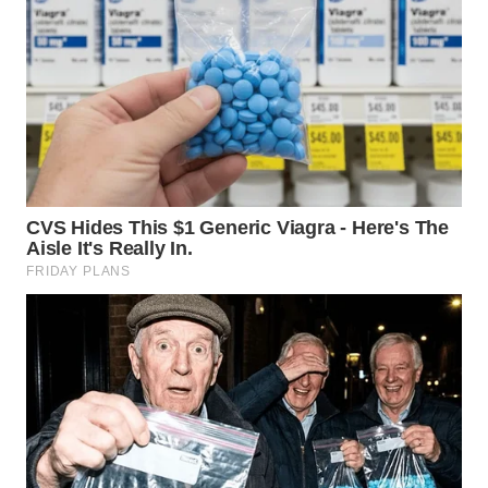
WN
TAPANULI
TENGAH
WN DELI
SERDANG
WN
TEBING
TINGGI
WN
PAKPAK
WN
KARAWANG
WN