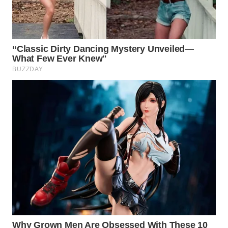
WAHANA
DESA
WISATA
LAPAK
WAHANA
Wahana
Network
KONSUMEN
LISTRIK
MASYARAKAT
KELISTRIKAN
WALINKI