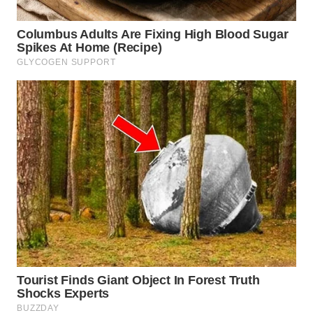
SURABAYA
WN
NATUNA
WN
BINTAN
WN
MANDALIKA
WN
LIKUPANG
WN
LABUANBAJO
WN
BORNEO