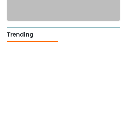
CILEUNGSI
NEWS
BERKAT
Trending
NEWS
BERAMPU
NEWS
ANUGERAH
NEWS
AKHLAK
ID
PERAPKI
NEWS