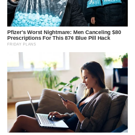
BEKASI
WN
BOGOR
WN
DEPOK
WN
TAPANULI
UTARA
WN
SAMOSIR
WN
PADANG
LAWAS