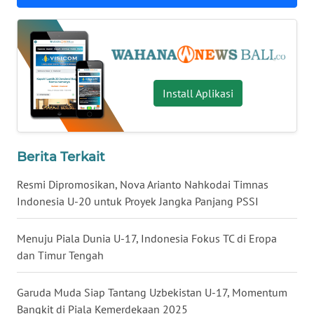
WN
KALTARA
WN
Install Aplikasi
KALSEL
WN
KALTIM
Berita Terkait
Resmi Dipromosikan, Nova Arianto Nahkodai Timnas
WN
Indonesia U-20 untuk Proyek Jangka Panjang PSSI
SULSEL
Menuju Piala Dunia U-17, Indonesia Fokus TC di Eropa
WN
GORONTALO
dan Timur Tengah
WN
Garuda Muda Siap Tantang Uzbekistan U-17, Momentum
SULUT
Bangkit di Piala Kemerdekaan 2025