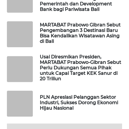
Pemerintah dan Development
Bank bagi Pariwisata Bali
SIBARAGAS
NEWS
MARTABAT Prabowo Gibran Sebut
Pengembangan 3 Destinasi Baru
METRO
Bisa Kendalikan Wisatawan Asing
di Bali
SIANTAR
NEWS
Usai Diresmikan Presiden,
MARTABAT Prabowo-Gibran Sebut
METRO
Perlu Dukungan Semua Pihak
MEDAN
untuk Capai Target KEK Sanur di
NEWS
20 Triliun
METRO
JAKARTA
PLN Apresiasi Pelanggan Sektor
Industri, Sukses Dorong Ekonomi
NEWS
Hijau Nasional
KRT
NEWS