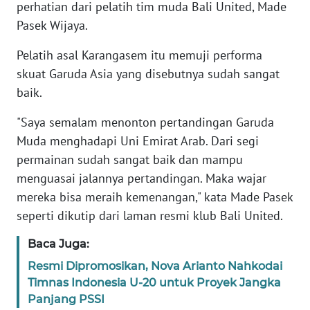
perhatian dari pelatih tim muda Bali United, Made
Pasek Wijaya.
WN
BANTEN
Pelatih asal Karangasem itu memuji performa
skuat Garuda Asia yang disebutnya sudah sangat
WN
baik.
NTT
"Saya semalam menonton pertandingan Garuda
WN
Muda menghadapi Uni Emirat Arab. Dari segi
KEPRI
permainan sudah sangat baik dan mampu
menguasai jalannya pertandingan. Maka wajar
WN
mereka bisa meraih kemenangan," kata Made Pasek
PAPUA
seperti dikutip dari laman resmi klub Bali United.
WN
Baca Juga:
PAPUA
BARAT
Resmi Dipromosikan, Nova Arianto Nahkodai
Timnas Indonesia U-20 untuk Proyek Jangka
WN
Panjang PSSI