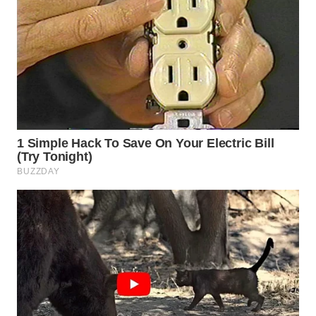
WAHANA
LISTRIK
WAHANA
TRAVEL
WAHANA
TV
WAHANANEWS
ID
WAHANANEWS
CO ID
WAHANANEWS
NET