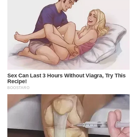
WN
INDRAMAYU
WN
KUNINGAN
WN
MAJALENGKA
WN
SUBANG
WN
SUKABUMI
WN
PURWAKARTA