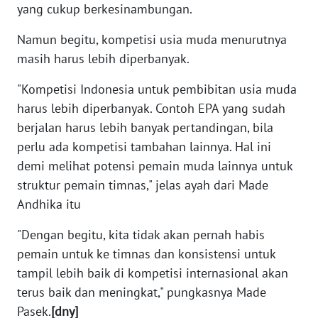
yang cukup berkesinambungan.
WN
Namun begitu, kompetisi usia muda menurutnya
BABEL
masih harus lebih diperbanyak.
"Kompetisi Indonesia untuk pembibitan usia muda
WN
SUMBAR
harus lebih diperbanyak. Contoh EPA yang sudah
berjalan harus lebih banyak pertandingan, bila
WN
perlu ada kompetisi tambahan lainnya. Hal ini
SUMSEL
demi melihat potensi pemain muda lainnya untuk
struktur pemain timnas," jelas ayah dari Made
WN
Andhika itu
BENGKULU
"Dengan begitu, kita tidak akan pernah habis
WN
pemain untuk ke timnas dan konsistensi untuk
LAMPUNG
tampil lebih baik di kompetisi internasional akan
terus baik dan meningkat," pungkasnya Made
WN
Pasek.
[dny]
JATENG