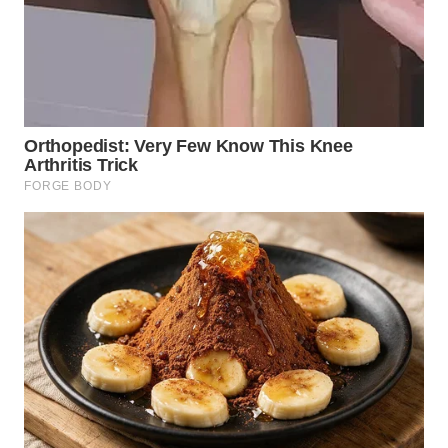
WN
PRIANGAN
TIMUR
WN
SEMARANG
WN
SOLO
WN
BOROBUDUR
WN
MADURA
WN