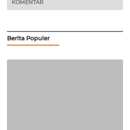
KOMENTAR
KARING
NEWS
JURNAL
Berita Populer
MARITIM
HUMBANG
NEWS
GARONGGANG
NEWS
FISUELRI
ID
ENERGI
NEWS