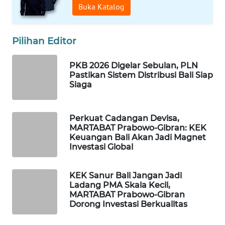
Buka Katalog
WAHANA
LISTRIK
Pilihan Editor
WAHANA
PKB 2026 Digelar Sebulan, PLN
TRAVEL
Pastikan Sistem Distribusi Bali Siap
Siaga
WAHANA
TV
Perkuat Cadangan Devisa,
MARTABAT Prabowo-Gibran: KEK
Keuangan Bali Akan Jadi Magnet
WAHANANEWS
Investasi Global
ID
WAHANANEWS
KEK Sanur Bali Jangan Jadi
Ladang PMA Skala Kecil,
CO ID
MARTABAT Prabowo-Gibran
Dorong Investasi Berkualitas
WAHANANEWS
NET