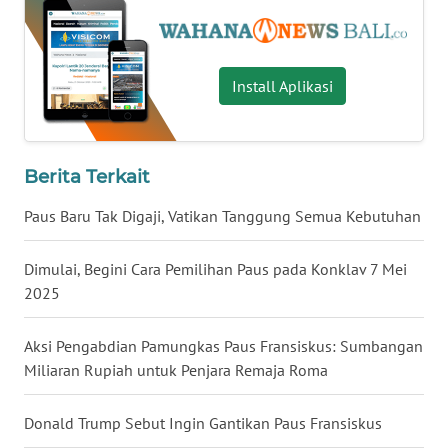
WN
NUSANTARA
Install Aplikasi
WN
JOGJA
Berita Terkait
WN
Paus Baru Tak Digaji, Vatikan Tanggung Semua Kebutuhan
JATIM
Dimulai, Begini Cara Pemilihan Paus pada Konklav 7 Mei
WN
BALI
2025
WN
Aksi Pengabdian Pamungkas Paus Fransiskus: Sumbangan
KALBAR
Miliaran Rupiah untuk Penjara Remaja Roma
WN
Donald Trump Sebut Ingin Gantikan Paus Fransiskus
KALTENG