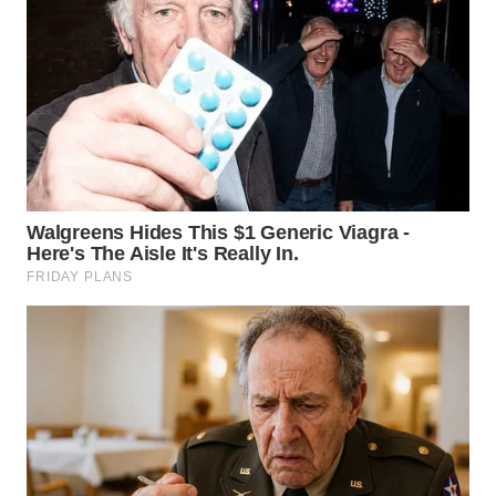
WN
MALUKU
WN
MALUT
WN
DAIRI
WN
DANAU
TOBA
WN
NIAS
WN