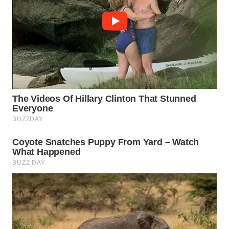
SURABAYA
WN
NATUNA
WN
BINTAN
WN
MANDALIKA
WN
LIKUPANG
WN
LABUANBAJO
WN
BORNEO