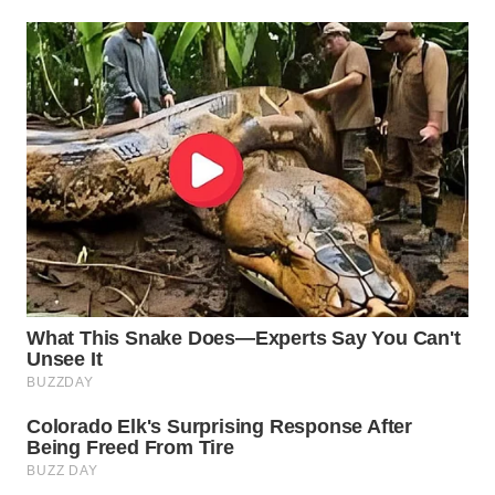
WN
INDRAMAYU
WN
KUNINGAN
WN
MAJALENGKA
WN
SUBANG
WN
SUKABUMI
WN
PURWAKARTA