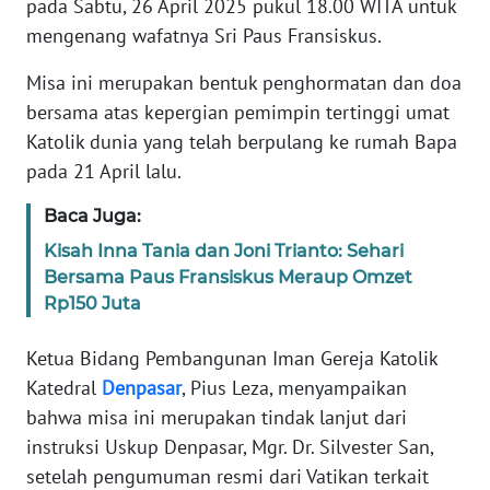
pada Sabtu, 26 April 2025 pukul 18.00 WITA untuk
REDAKSI
mengenang wafatnya Sri Paus Fransiskus.
KARIR
Misa ini merupakan bentuk penghormatan dan doa
bersama atas kepergian pemimpin tertinggi umat
DISCLAIMER
Katolik dunia yang telah berpulang ke rumah Bapa
pada 21 April lalu.
Wahana
News
Baca Juga:
Regional
Kisah Inna Tania dan Joni Trianto: Sehari
Bersama Paus Fransiskus Meraup Omzet
WN
Rp150 Juta
SUMUT
Ketua Bidang Pembangunan Iman Gereja Katolik
WN
Katedral
Denpasar
, Pius Leza, menyampaikan
JAKARTA
bahwa misa ini merupakan tindak lanjut dari
instruksi Uskup Denpasar, Mgr. Dr. Silvester San,
WN
setelah pengumuman resmi dari Vatikan terkait
JABAR