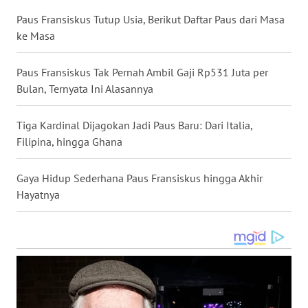
Paus Fransiskus Tutup Usia, Berikut Daftar Paus dari Masa
WN
ke Masa
KALTARA
Paus Fransiskus Tak Pernah Ambil Gaji Rp531 Juta per
WN
Bulan, Ternyata Ini Alasannya
KALSEL
Tiga Kardinal Dijagokan Jadi Paus Baru: Dari Italia,
WN
Filipina, hingga Ghana
KALTIM
Gaya Hidup Sederhana Paus Fransiskus hingga Akhir
WN
Hayatnya
SULSEL
WN
GORONTALO
WN
SULUT