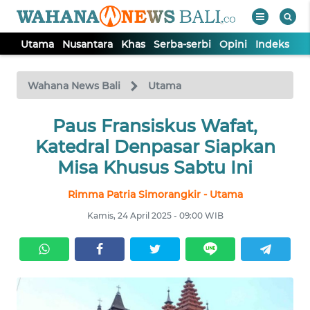
Utama
Nusantara
Khas
Serba-serbi
Opini
Indeks
WAHANA
Tutup
TV
Wahana News Bali
Utama
UTAMA
Paus Fransiskus Wafat,
Katedral Denpasar Siapkan
NUSANTARA
Misa Khusus Sabtu Ini
Rimma Patria Simorangkir - Utama
KHAS
Kamis, 24 April 2025 - 09:00 WIB
SERBA-
SERBI
OPINI