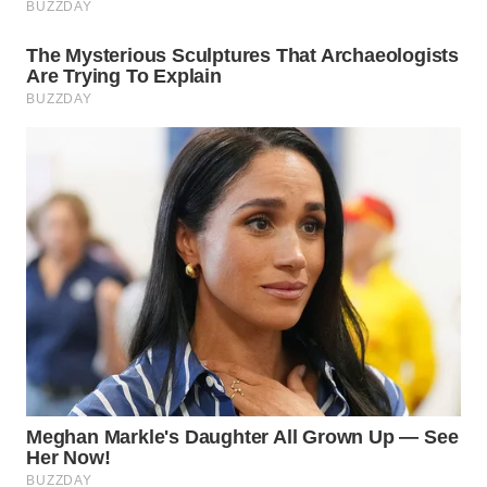
WN
SUMEDANG
WN
CIANJUR
WN
KEPULAUAN
SERIBU
WN
TANGERANG
WN
BINJAI
WN
CIREBON