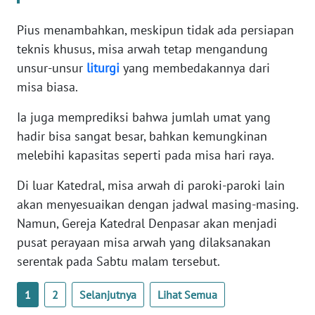
RIAU
Pius menambahkan, meskipun tidak ada persiapan
WN
teknis khusus, misa arwah tetap mengandung
SERAMBI
unsur-unsur
liturgi
yang membedakannya dari
misa biasa.
WN
JAMBI
Ia juga memprediksi bahwa jumlah umat yang
hadir bisa sangat besar, bahkan kemungkinan
WN
melebihi kapasitas seperti pada misa hari raya.
SULTRA
Di luar Katedral, misa arwah di paroki-paroki lain
WN
akan menyesuaikan dengan jadwal masing-masing.
NTB
Namun, Gereja Katedral Denpasar akan menjadi
pusat perayaan misa arwah yang dilaksanakan
WN
serentak pada Sabtu malam tersebut.
SULTENG
1
2
Selanjutnya
Lihat Semua
WN
SULBAR