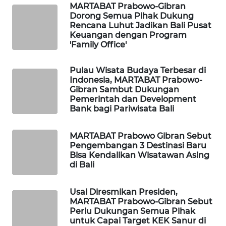
MARTABAT Prabowo-Gibran
Dorong Semua Pihak Dukung
WAHANA
Rencana Luhut Jadikan Bali Pusat
Keuangan dengan Program
SPORT
'Family Office'
WAHANA
Pulau Wisata Budaya Terbesar di
UMKM
Indonesia, MARTABAT Prabowo-
Gibran Sambut Dukungan
Pemerintah dan Development
WAHANA
Bank bagi Pariwisata Bali
SELEB
MARTABAT Prabowo Gibran Sebut
WAHANA
Pengembangan 3 Destinasi Baru
PERSONA
Bisa Kendalikan Wisatawan Asing
di Bali
WAHANA
OTOMOTIF
Usai Diresmikan Presiden,
MARTABAT Prabowo-Gibran Sebut
Perlu Dukungan Semua Pihak
WAHANA
untuk Capai Target KEK Sanur di
HEALTH