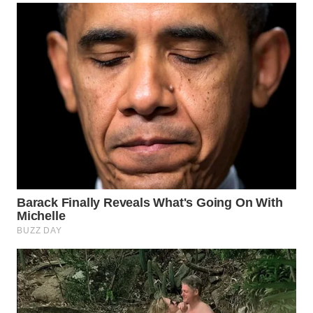
WN
PRIANGAN
TIMUR
WN
SEMARANG
WN
SOLO
WN
BOROBUDUR
WN
MADURA
WN