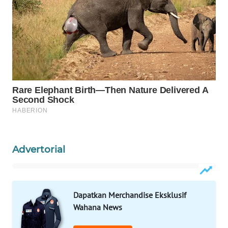
Wahana
Media
Group
WAHANA
NEWS
WAHANA
TANI
WAHANA
Advertorial
ADVOKAT
WAHANA
INFRASTRUKTUR
Dapatkan Merchandise Eksklusif
Wahana News
WAHANA
KONSUMEN