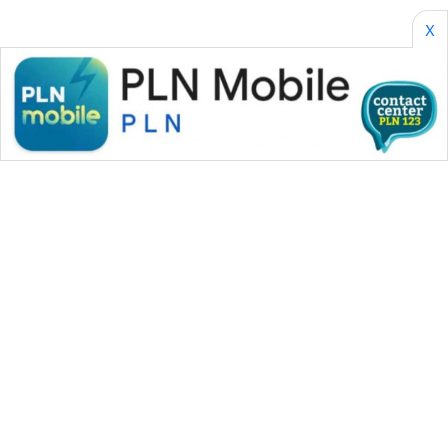
SONYA
X
ASA
NEWS
WAHANA MEDIA GROUP
|
|
|
WAHANA NEWS co
WAHANA TANI
WAHANA ADVOKAT
|
|
WAHANA INFRASTRUKTUR
WAHANA KONSUMEN