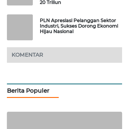
20 Triliun
WAHANA
DESA
PLN Apresiasi Pelanggan Sektor
WISATA
Industri, Sukses Dorong Ekonomi
Hijau Nasional
LAPAK
WAHANA
KOMENTAR
Wahana
Network
KONSUMEN
LISTRIK
Berita Populer
MASYARAKAT
KELISTRIKAN
WALINKI