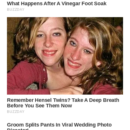
WN
TAPANULI
TENGAH
WN DELI
SERDANG
WN
TEBING
TINGGI
WN
PAKPAK
WN
KARAWANG
WN