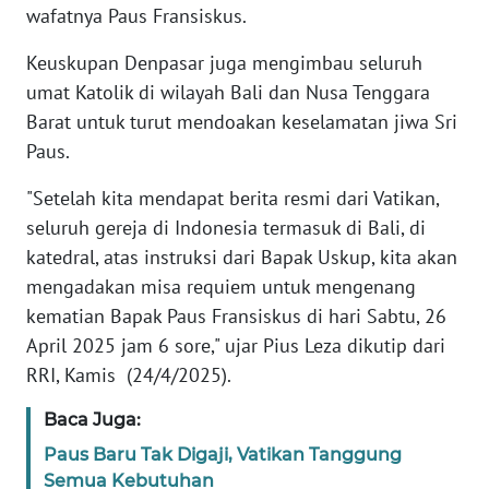
wafatnya Paus Fransiskus.
WN
Keuskupan Denpasar juga mengimbau seluruh
BANTEN
umat Katolik di wilayah Bali dan Nusa Tenggara
Barat untuk turut mendoakan keselamatan jiwa Sri
WN
NTT
Paus.
"Setelah kita mendapat berita resmi dari Vatikan,
WN
seluruh gereja di Indonesia termasuk di Bali, di
KEPRI
katedral, atas instruksi dari Bapak Uskup, kita akan
mengadakan misa requiem untuk mengenang
WN
PAPUA
kematian Bapak Paus Fransiskus di hari Sabtu, 26
April 2025 jam 6 sore," ujar Pius Leza dikutip dari
WN
RRI, Kamis (24/4/2025).
PAPUA
BARAT
Baca Juga:
Paus Baru Tak Digaji, Vatikan Tanggung
WN
Semua Kebutuhan