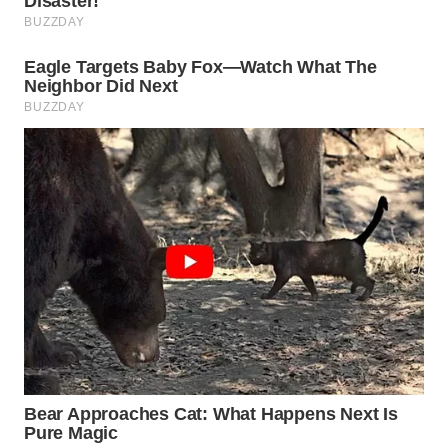
BEKASI
WN
BOGOR
WN
DEPOK
WN
TAPANULI
UTARA
WN
SAMOSIR
WN
PADANG
LAWAS