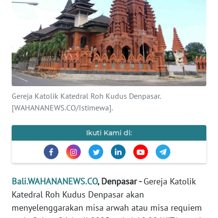
Informasi
INDEKS
BERITA
KONTAK
KAMI
Gereja Katolik Katedral Roh Kudus Denpasar.
[WAHANANEWS.CO/Istimewa].
INFO
IKLAN
Ikuti Kami di:
TENTANG
KAMI
PEDOMAN
Bali.WAHANANEWS.CO
, Denpasar -
Gereja Katolik
MEDIA
Katedral Roh Kudus Denpasar akan
SIBER
menyelenggarakan misa arwah atau misa requiem