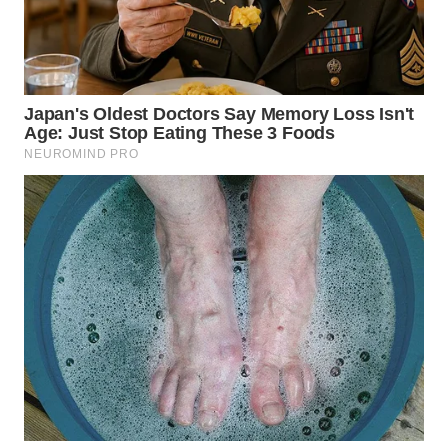
LANGKAT
WN
TAPANULI
SELATAN
WN
TANJUNG
LESUNG
WN
KARO
WN
SIMALUNGUN
WN
LABUHANBATU