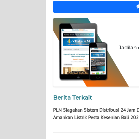
WN
NUSANTARA
WN
JOGJA
Jadilah
WN
JATIM
WN
BALI
Berita Terkait
WN
KALBAR
PLN Siagakan Sistem Distribusi 24 Jam 
Amankan Listrik Pesta Kesenian Bali 20
WN
KALTENG