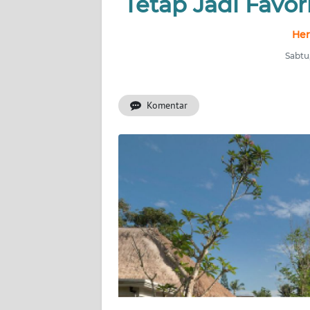
Tetap Jadi Favo
INDEKS
Her
BERITA
Sabtu
KONTAK
KAMI
Komentar
INFO
IKLAN
TENTANG
KAMI
PEDOMAN
MEDIA
SIBER
REDAKSI