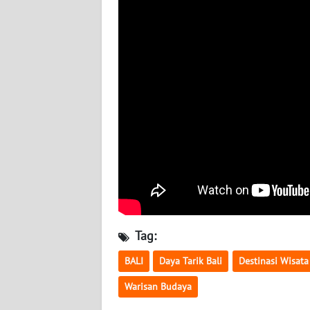
WN
BABEL
WN
SUMBAR
WN
SUMSEL
WN
BENGKULU
WN
LAMPUNG
Tag:
BALI
Daya Tarik Bali
Destinasi Wisata
WN
JATENG
Warisan Budaya