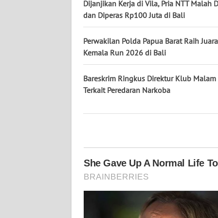
Dijanjikan Kerja di Vila, Pria NTT Malah D
WN
dan Diperas Rp100 Juta di Bali
KALTARA
Perwakilan Polda Papua Barat Raih Juara
WN
Kemala Run 2026 di Bali
KALSEL
Bareskrim Ringkus Direktur Klub Malam 
WN
KALTIM
Terkait Peredaran Narkoba
WN
SULSEL
WN
GORONTALO
WN
SULUT