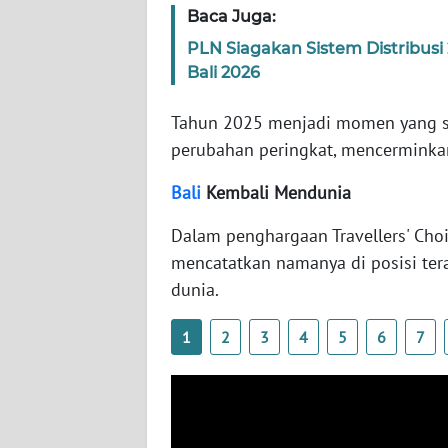
Baca Juga:
WN
SERAMBI
PLN Siagakan Sistem Distribus
Bali 2026
WN
JAMBI
Tahun 2025 menjadi momen yang sp
perubahan peringkat, mencerminkan
WN
Bali
Kembali Mendunia
SULTRA
Dalam penghargaan Travellers' Choi
WN
mencatatkan namanya di posisi terat
NTB
dunia.
WN
1
2
3
4
5
6
7
SULTENG
WN
SULBAR