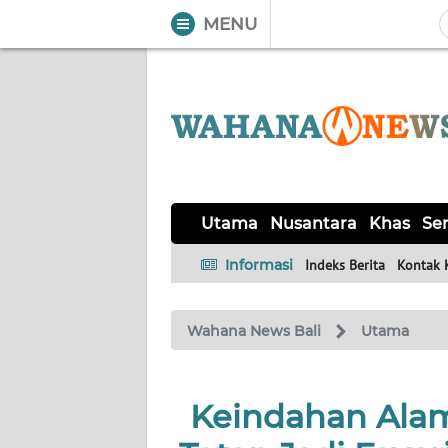
MENU
WAHANA
Tutup
TV
UTAMA
NUSANTARA
Utama
Nusantara
Khas
Ser
KHAS
Informasi
Indeks Berita
Kontak 
SERBA-
Wahana News Bali
Utama
SERBI
OPINI
Keindahan Alam 
Informasi