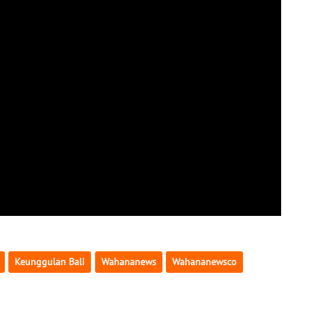
Keunggulan Bali
Wahananews
Wahananewsco