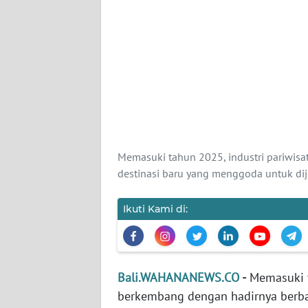
KARIR
DISCLAIMER
Wahana
News
Regional
Memasuki tahun 2025, industri pariwis
WN
destinasi baru yang menggoda untuk dij
SUMUT
Ikuti Kami di:
WN
JAKARTA
WN
Bali.WAHANANEWS.CO
-
Memasuki t
JABAR
berkembang dengan hadirnya berba