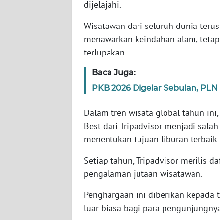
dijelajahi.
WN
BANTEN
Wisatawan dari seluruh dunia teru
menawarkan keindahan alam, tetapi
WN
NTT
terlupakan.
Baca Juga:
WN
KEPRI
PKB 2026 Digelar Sebulan, PLN P
Dalam tren wisata global tahun ini,
WN
PAPUA
Best dari Tripadvisor menjadi sala
menentukan tujuan liburan terbaik
WN
Setiap tahun, Tripadvisor merilis d
PAPUA
BARAT
pengalaman jutaan wisatawan.
Penghargaan ini diberikan kepada
WN
RIAU
luar biasa bagi para pengunjungny