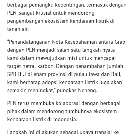
BEKASI
berbagai pemangku kepentingan, termasuk dengan
PLN, sangat krusial untuk mendorong
WN
pengembangan ekosistem kendaraan listrik di
BOGOR
tanah air.
WN
“Penandatanganan Nota Kesepahaman antara Grab
DEPOK
dengan PLN menjadi salah satu langkah nyata
kami dalam mewujudkan misi untuk mencapai
WN
target netral karbon. Dengan penambahan jumlah
TAPANULI
SPBKLU di enam provinsi di pulau Jawa dan Bali,
UTARA
kami berharap adopsi kendaraan listrik juga akan
semakin meningkat,” pungkas Neneng.
WN
SAMOSIR
PLN terus membuka kolaborasi dengan berbagai
pihak dalam mendorong tumbuhnya ekosistem
WN
kendaraan listrik di Indonesia.
PADANG
LAWAS
Langkah ini dilakukan sebagai upaya transisi ke