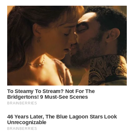
KARING
NEWS
JURNAL
MARITIM
HUMBANG
NEWS
GARONGGANG
NEWS
FISUELRI
ID
ENERGI
NEWS