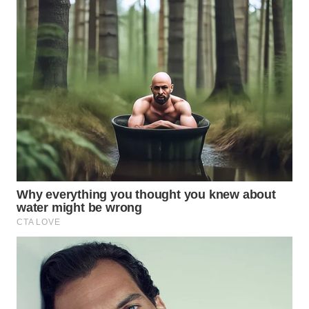
WAHANA
DESA
WISATA
LAPAK
WAHANA
Wahana
Network
KONSUMEN
LISTRIK
MASYARAKAT
KELISTRIKAN
WALINKI