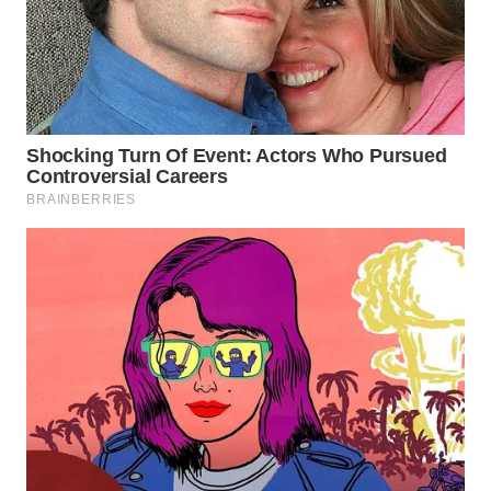
WAHANA
LISTRIK
WAHANA
TRAVEL
WAHANA
TV
WAHANANEWS
ID
WAHANANEWS
CO ID
WAHANANEWS
NET