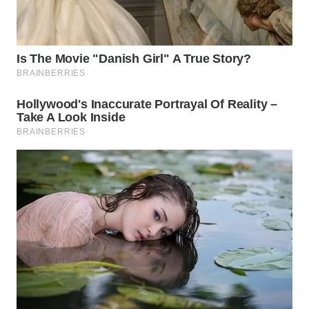
PORTAL
KONSUMEN
FORWAMKI
ALPERKLINAS
FORJASIDA
TAMBANG
NEWS
SITUNGIR
NEWS
SIDIKALANG
NEWS