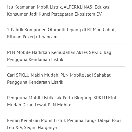
Isu Keamanan Mobil Listrik, ALPERKLINAS: Edukasi
WN
Konsumen Jadi Kunci Percepatan Ekosistem EV
PRIANGAN
TIMUR
2 Pabrik Komponen Otomotif Jepang di RI Mau Cabut,
Ribuan Pekerja Terancam
WN
SEMARANG
PLN Mobile Hadirkan Kemudahan Akses SPKLU bagi
Pengguna Kendaraan Listrik
WN
SOLO
Cari SPKLU Makin Mudah, PLN Mobile Jadi Sahabat
Pengguna Kendaraan Listrik
WN
BOROBUDUR
Pengguna Mobil Listrik Tak Perlu Bingung, SPKLU Kini
WN
Mudah Dicari Lewat PLN Mobile
MADURA
Ferrari Kenalkan Mobil Listrik Pertama Langs DiJajal Paus
WN
Leo XIV, Segini Harganya