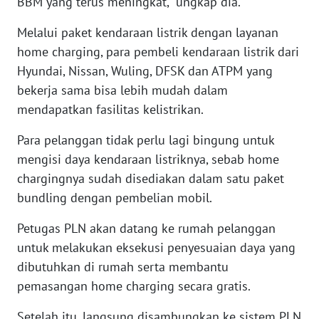
BBM yang terus meningkat," ungkap dia.
Melalui paket kendaraan listrik dengan layanan
WN
home charging, para pembeli kendaraan listrik dari
BABEL
Hyundai, Nissan, Wuling, DFSK dan ATPM yang
bekerja sama bisa lebih mudah dalam
WN
SUMBAR
mendapatkan fasilitas kelistrikan.
Para pelanggan tidak perlu lagi bingung untuk
WN
mengisi daya kendaraan listriknya, sebab home
SUMSEL
chargingnya sudah disediakan dalam satu paket
WN
bundling dengan pembelian mobil.
BENGKULU
Petugas PLN akan datang ke rumah pelanggan
untuk melakukan eksekusi penyesuaian daya yang
WN
LAMPUNG
dibutuhkan di rumah serta membantu
pemasangan home charging secara gratis.
WN
Setelah itu, langsung disambungkan ke sistem PLN
JATENG