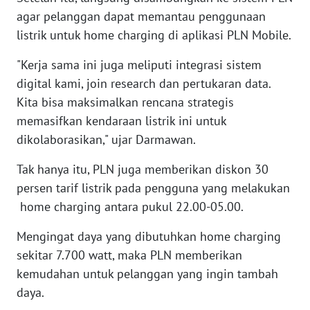
agar pelanggan dapat memantau penggunaan
listrik untuk home charging di aplikasi PLN Mobile.
WN
NUSANTARA
"Kerja sama ini juga meliputi integrasi sistem
digital kami, join research dan pertukaran data.
WN
JOGJA
Kita bisa maksimalkan rencana strategis
memasifkan kendaraan listrik ini untuk
WN
dikolaborasikan," ujar Darmawan.
JATIM
Tak hanya itu, PLN juga memberikan diskon 30
persen tarif listrik pada pengguna yang melakukan
WN
BALI
home charging antara pukul 22.00-05.00.
Mengingat daya yang dibutuhkan home charging
WN
KALBAR
sekitar 7.700 watt, maka PLN memberikan
kemudahan untuk pelanggan yang ingin tambah
WN
daya.
KALTENG