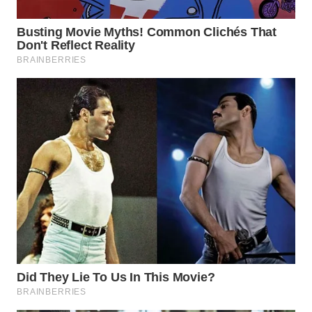
WAHANA
SPORT
WAHANA
UMKM
WAHANA
SELEB
WAHANA
PERSONA
WAHANA
OTOMOTIF
WAHANA
HEALTH