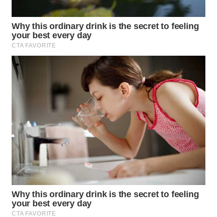
SIBARAGAS
NEWS
METRO
SIANTAR
NEWS
METRO
MEDAN
NEWS
METRO
JAKARTA
NEWS
KRT
NEWS