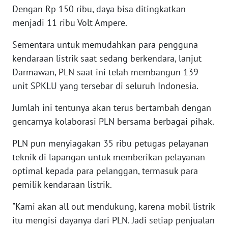
Dengan Rp 150 ribu, daya bisa ditingkatkan
menjadi 11 ribu Volt Ampere.
WN
KALTARA
Sementara untuk memudahkan para pengguna
kendaraan listrik saat sedang berkendara, lanjut
WN
Darmawan, PLN saat ini telah membangun 139
KALSEL
unit SPKLU yang tersebar di seluruh Indonesia.
WN
Jumlah ini tentunya akan terus bertambah dengan
KALTIM
gencarnya kolaborasi PLN bersama berbagai pihak.
WN
PLN pun menyiagakan 35 ribu petugas pelayanan
SULSEL
teknik di lapangan untuk memberikan pelayanan
optimal kepada para pelanggan, termasuk para
WN
pemilik kendaraan listrik.
GORONTALO
"Kami akan all out mendukung, karena mobil listrik
WN
itu mengisi dayanya dari PLN. Jadi setiap penjualan
SULUT