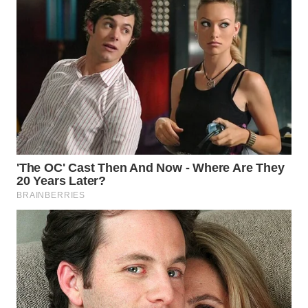
Wahana
Media
Group
WAHANA
NEWS
WAHANA
TANI
WAHANA
ADVOKAT
WAHANA
INFRASTRUKTUR
WAHANA
KONSUMEN