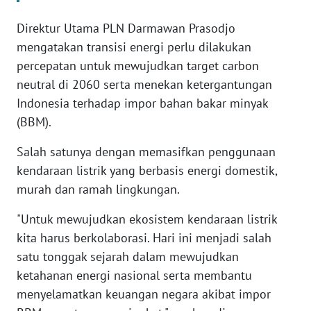
RIAU
Direktur Utama PLN Darmawan Prasodjo
WN
mengatakan transisi energi perlu dilakukan
SERAMBI
percepatan untuk mewujudkan target carbon
neutral di 2060 serta menekan ketergantungan
WN
Indonesia terhadap impor bahan bakar minyak
JAMBI
(BBM).
WN
Salah satunya dengan memasifkan penggunaan
SULTRA
kendaraan listrik yang berbasis energi domestik,
murah dan ramah lingkungan.
WN
NTB
"Untuk mewujudkan ekosistem kendaraan listrik
kita harus berkolaborasi. Hari ini menjadi salah
WN
satu tonggak sejarah dalam mewujudkan
SULTENG
ketahanan energi nasional serta membantu
menyelamatkan keuangan negara akibat impor
WN
SULBAR