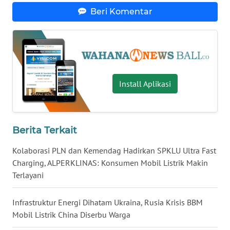
Beri Komentar
WN
INDRAMAYU
WN
KUNINGAN
Install Aplikasi
WN
MAJALENGKA
Berita Terkait
WN
SUBANG
Kolaborasi PLN dan Kemendag Hadirkan SPKLU Ultra Fast
Charging, ALPERKLINAS: Konsumen Mobil Listrik Makin
WN
Terlayani
SUKABUMI
Infrastruktur Energi Dihatam Ukraina, Rusia Krisis BBM
WN
Mobil Listrik China Diserbu Warga
PURWAKARTA