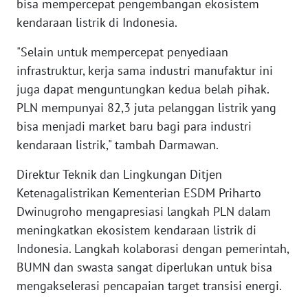
bisa mempercepat pengembangan ekosistem
LANGKAT
kendaraan listrik di Indonesia.
WN
"Selain untuk mempercepat penyediaan
TAPANULI
SELATAN
infrastruktur, kerja sama industri manufaktur ini
juga dapat menguntungkan kedua belah pihak.
WN
PLN mempunyai 82,3 juta pelanggan listrik yang
TANJUNG
bisa menjadi market baru bagi para industri
LESUNG
kendaraan listrik," tambah Darmawan.
WN
Direktur Teknik dan Lingkungan Ditjen
KARO
Ketenagalistrikan Kementerian ESDM Priharto
Dwinugroho mengapresiasi langkah PLN dalam
WN
meningkatkan ekosistem kendaraan listrik di
SIMALUNGUN
Indonesia. Langkah kolaborasi dengan pemerintah,
BUMN dan swasta sangat diperlukan untuk bisa
WN
mengakselerasi pencapaian target transisi energi.
LABUHANBATU