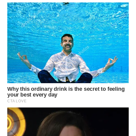
CILEUNGSI
NEWS
BERKAT
NEWS
BERAMPU
NEWS
ANUGERAH
NEWS
AKHLAK
ID
PERAPKI
NEWS