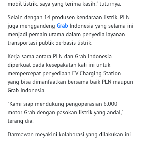
mobil listrik, saya yang terima kasih," tuturnya.
WN
Selain dengan 14 produsen kendaraan listrik, PLN
MALUKU
juga menggandeng
Grab
Indonesia yang selama ini
menjadi pemain utama dalam penyedia layanan
WN
transportasi publik berbasis listrik.
MALUT
Kerja sama antara PLN dan Grab Indonesia
WN
diperkuat pada kesepakatan kali ini untuk
DAIRI
mempercepat penyediaan EV Charging Station
yang bisa dimanfaatkan bersama baik PLN maupun
WN
DANAU
Grab Indonesia.
TOBA
"Kami siap mendukung pengoperasian 6.000
motor Grab dengan pasokan listrik yang andal,"
WN
NIAS
terang dia.
Darmawan meyakini kolaborasi yang dilakukan ini
WN