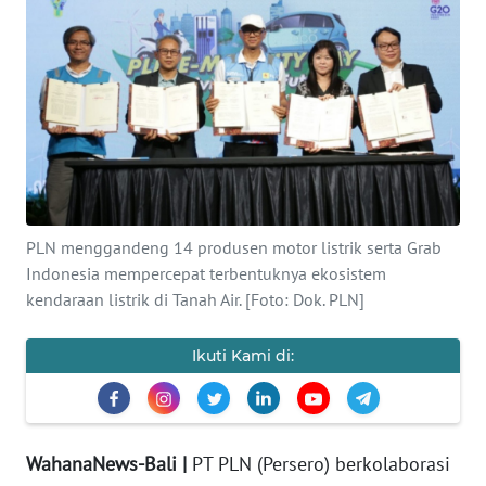
Informasi
INDEKS
BERITA
KONTAK
KAMI
INFO
PLN menggandeng 14 produsen motor listrik serta Grab
IKLAN
Indonesia mempercepat terbentuknya ekosistem
kendaraan listrik di Tanah Air. [Foto: Dok. PLN]
TENTANG
KAMI
Ikuti Kami di:
PEDOMAN
MEDIA
SIBER
WahanaNews-Bali |
PT PLN (Persero) berkolaborasi