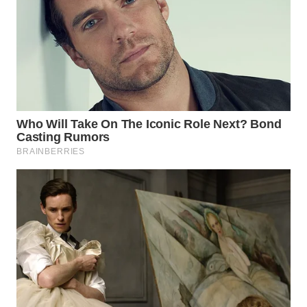
ID
MAWAKA
ID
MARTABAT
NET
PLN
WATCH
MKLI
LPKKI
LKKI
KOPEKLIN