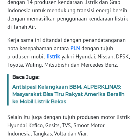
dengan 14 produsen kendaraan listrik dan Grab
REDAKSI
Indonesia untuk mendukung transisi energi bersih
dengan memasifkan penggunaan kendaraan listrik
KARIR
di Tanah Air.
DISCLAIMER
Kerja sama ini ditandai dengan penandatanganan
nota kesepahaman antara
PLN
dengan tujuh
Wahana
produsen mobil
listrik
yakni Hyundai, Nissan, DFSK,
News
Toyota, Wuling, Mitsubishi dan Mercedes-Benz.
Regional
Baca Juga:
WN
Antisipasi Kelangkaan BBM, ALPERKLINAS:
SUMUT
Masyarakat Bisa Tiru Rakyat Amerika Beralih
ke Mobil Listrik Bekas
WN
JAKARTA
Selain itu juga dengan tujuh produsen motor listrik
Hyundai Kefico, Gesits, TVS, Smoot Motor
WN
Indonesia, Tangkas, Volta dan Viar.
JABAR