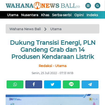
Utama
Nusantara
Khas
Serba-serbi
Opini
Indeks
WAHANA
Tutup
TV
Wahana News Bali
Utama
UTAMA
Dukung Transisi Energi, PLN
Gandeng Grab dan 14
NUSANTARA
Produsen Kendaraan Listrik
Redaksi - Utama
KHAS
Senin, 25 Juli 2022 - 07:13 WIB
SERBA-
SERBI
OPINI