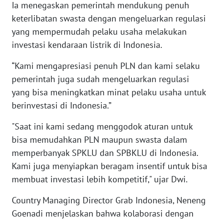
Ia menegaskan pemerintah mendukung penuh
WN
keterlibatan swasta dengan mengeluarkan regulasi
TAPANULI
yang mempermudah pelaku usaha melakukan
TENGAH
investasi kendaraan listrik di Indonesia.
WN DELI
“Kami mengapresiasi penuh PLN dan kami selaku
SERDANG
pemerintah juga sudah mengeluarkan regulasi
yang bisa meningkatkan minat pelaku usaha untuk
WN
TEBING
berinvestasi di Indonesia.”
TINGGI
"Saat ini kami sedang menggodok aturan untuk
bisa memudahkan PLN maupun swasta dalam
WN
PAKPAK
memperbanyak SPKLU dan SPBKLU di Indonesia.
Kami juga menyiapkan beragam insentif untuk bisa
WN
membuat investasi lebih kompetitif," ujar Dwi.
KARAWANG
Country Managing Director Grab Indonesia, Neneng
WN
Goenadi menjelaskan bahwa kolaborasi dengan