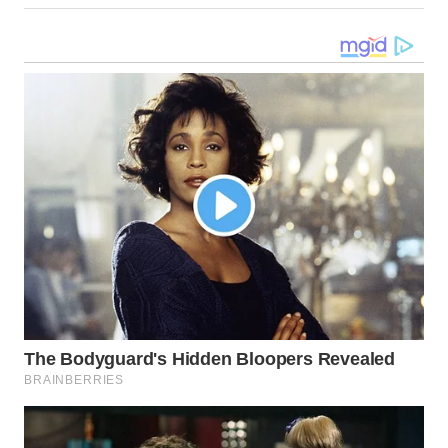
SURABAYA
WN
NATUNA
WN
BINTAN
WN
MANDALIKA
WN
LIKUPANG
WN
LABUANBAJO
WN
BORNEO