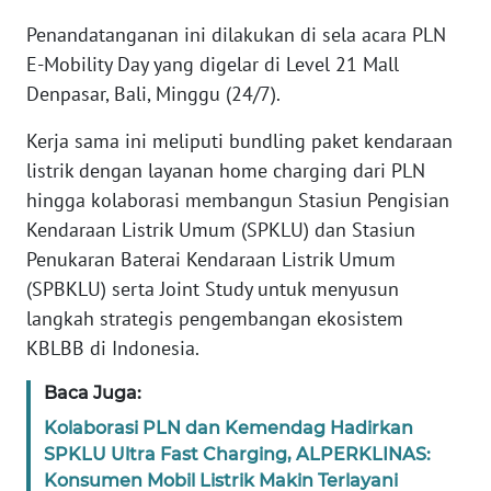
Penandatanganan ini dilakukan di sela acara PLN
WN
E-Mobility Day yang digelar di Level 21 Mall
BANTEN
Denpasar, Bali, Minggu (24/7).
WN
Kerja sama ini meliputi bundling paket kendaraan
NTT
listrik dengan layanan home charging dari PLN
hingga kolaborasi membangun Stasiun Pengisian
WN
Kendaraan Listrik Umum (SPKLU) dan Stasiun
KEPRI
Penukaran Baterai Kendaraan Listrik Umum
(SPBKLU) serta Joint Study untuk menyusun
WN
PAPUA
langkah strategis pengembangan ekosistem
KBLBB di Indonesia.
WN
PAPUA
Baca Juga:
BARAT
Kolaborasi PLN dan Kemendag Hadirkan
SPKLU Ultra Fast Charging, ALPERKLINAS:
WN
Konsumen Mobil Listrik Makin Terlayani