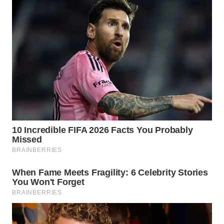
WAHANA
SPORT
WAHANA
UMKM
WAHANA
SELEB
WAHANA
PERSONA
WAHANA
OTOMOTIF
WAHANA
HEALTH