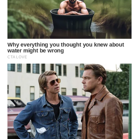
Wahana
Media
Group
WAHANA
NEWS
WAHANA
TANI
WAHANA
ADVOKAT
WAHANA
INFRASTRUKTUR
WAHANA
KONSUMEN