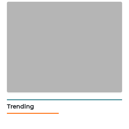
KARING
NEWS
JURNAL
MARITIM
HUMBANG
NEWS
GARONGGANG
NEWS
FISUELRI
ID
Trending
ENERGI
NEWS