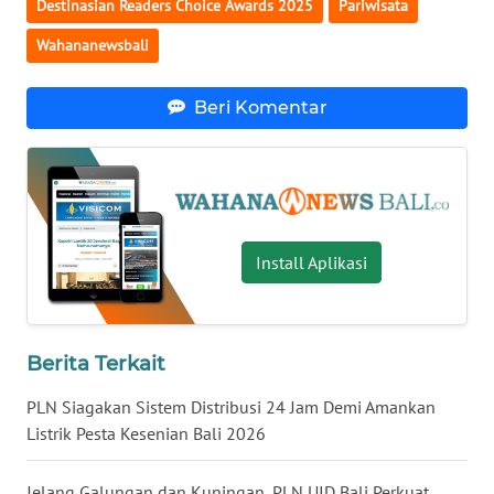
Destinasian Readers Choice Awards 2025
Pariwisata
Wahananewsbali
WN
KALTARA
Beri Komentar
WN
KALSEL
WN
KALTIM
Install Aplikasi
WN
SULSEL
Berita Terkait
WN
GORONTALO
PLN Siagakan Sistem Distribusi 24 Jam Demi Amankan
Listrik Pesta Kesenian Bali 2026
WN
SULUT
Jelang Galungan dan Kuningan, PLN UID Bali Perkuat