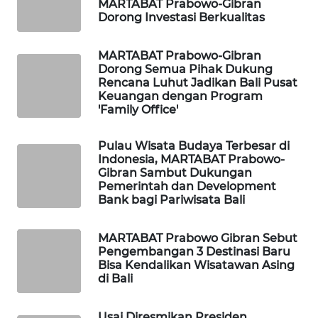
MARTABAT Prabowo-Gibran
Dorong Investasi Berkualitas
PORTAL
KONSUMEN
MARTABAT Prabowo-Gibran
Dorong Semua Pihak Dukung
Rencana Luhut Jadikan Bali Pusat
FORWAMKI
Keuangan dengan Program
'Family Office'
ALPERKLINAS
Pulau Wisata Budaya Terbesar di
FORJASIDA
Indonesia, MARTABAT Prabowo-
Gibran Sambut Dukungan
Pemerintah dan Development
TAMBANG
Bank bagi Pariwisata Bali
NEWS
MARTABAT Prabowo Gibran Sebut
SITUNGIR
Pengembangan 3 Destinasi Baru
NEWS
Bisa Kendalikan Wisatawan Asing
di Bali
SIDIKALANG
NEWS
Usai Diresmikan Presiden,