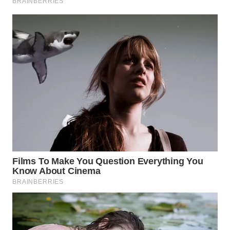
WN
TAPANULI
TENGAH
WN DELI
SERDANG
WN
TEBING
TINGGI
WN
PAKPAK
WN
KARAWANG
WN