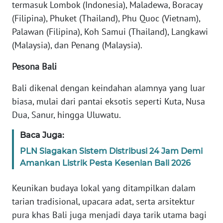
termasuk Lombok (Indonesia), Maladewa, Boracay
(Filipina), Phuket (Thailand), Phu Quoc (Vietnam),
WN
BANTEN
Palawan (Filipina), Koh Samui (Thailand), Langkawi
(Malaysia), dan Penang (Malaysia).
WN
Pesona Bali
NTT
Bali dikenal dengan keindahan alamnya yang luar
WN
biasa, mulai dari pantai eksotis seperti Kuta, Nusa
KEPRI
Dua, Sanur, hingga Uluwatu.
WN
Baca Juga:
PAPUA
PLN Siagakan Sistem Distribusi 24 Jam Demi
Amankan Listrik Pesta Kesenian Bali 2026
WN
PAPUA
Keunikan budaya lokal yang ditampilkan dalam
BARAT
tarian tradisional, upacara adat, serta arsitektur
pura khas Bali juga menjadi daya tarik utama bagi
WN