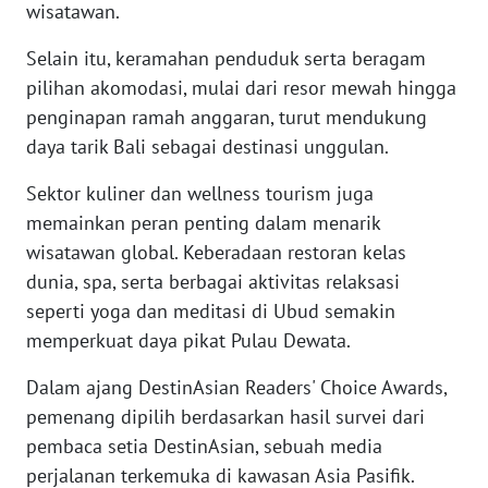
RIAU
wisatawan.
Selain itu, keramahan penduduk serta beragam
WN
SERAMBI
pilihan akomodasi, mulai dari resor mewah hingga
penginapan ramah anggaran, turut mendukung
WN
daya tarik Bali sebagai destinasi unggulan.
JAMBI
Sektor kuliner dan wellness tourism juga
memainkan peran penting dalam menarik
WN
SULTRA
wisatawan global. Keberadaan restoran kelas
dunia, spa, serta berbagai aktivitas relaksasi
WN
seperti yoga dan meditasi di Ubud semakin
NTB
memperkuat daya pikat Pulau Dewata.
WN
Dalam ajang DestinAsian Readers' Choice Awards,
SULTENG
pemenang dipilih berdasarkan hasil survei dari
pembaca setia DestinAsian, sebuah media
WN
perjalanan terkemuka di kawasan Asia Pasifik.
SULBAR