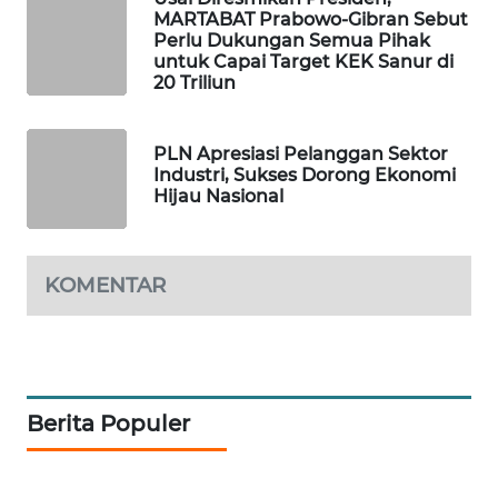
MARTABAT Prabowo-Gibran Sebut
Perlu Dukungan Semua Pihak
SIBARAGAS
untuk Capai Target KEK Sanur di
NEWS
20 Triliun
METRO
PLN Apresiasi Pelanggan Sektor
SIANTAR
Industri, Sukses Dorong Ekonomi
NEWS
Hijau Nasional
METRO
MEDAN
KOMENTAR
NEWS
METRO
JAKARTA
NEWS
Berita Populer
KRT
NEWS