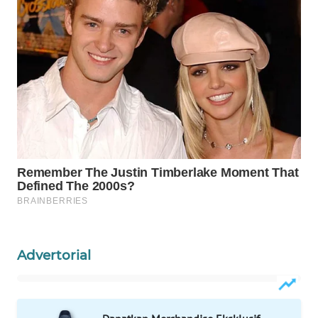
WAHANA
DESA
WISATA
LAPAK
WAHANA
Wahana
Network
KONSUMEN
LISTRIK
MASYARAKAT
Advertorial
KELISTRIKAN
WALINKI