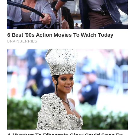
WN
SUMEDANG
WN
CIANJUR
WN
KEPULAUAN
SERIBU
WN
TANGERANG
WN
BINJAI
WN
CIREBON