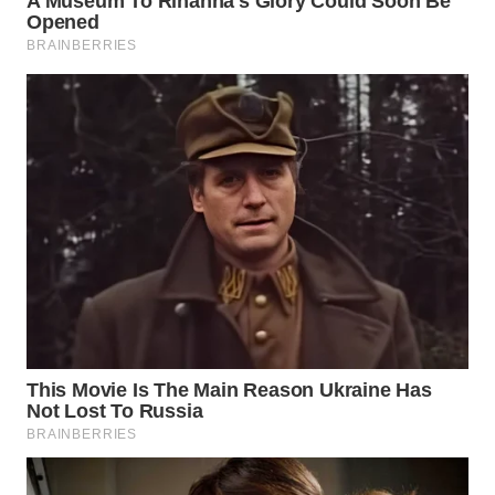
WN
INDRAMAYU
WN
KUNINGAN
WN
MAJALENGKA
WN
SUBANG
WN
SUKABUMI
WN
PURWAKARTA