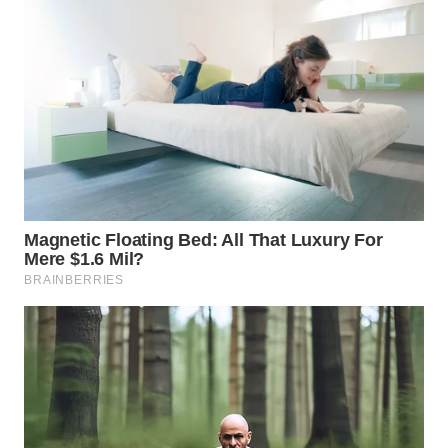
SURABAYA
WN
NATUNA
WN
BINTAN
WN
MANDALIKA
WN
LIKUPANG
WN
LABUANBAJO
WN
BORNEO