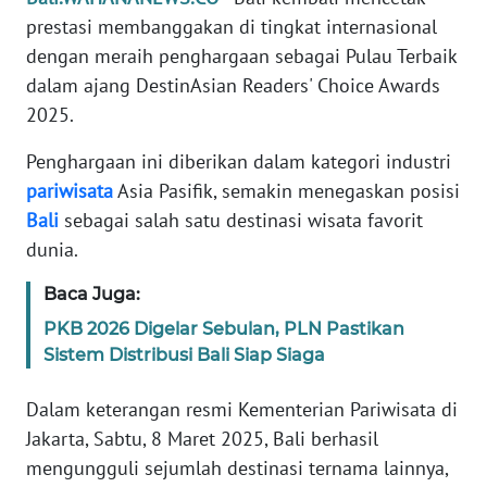
REDAKSI
prestasi membanggakan di tingkat internasional
dengan meraih penghargaan sebagai Pulau Terbaik
KARIR
dalam ajang DestinAsian Readers' Choice Awards
2025.
DISCLAIMER
Penghargaan ini diberikan dalam kategori industri
pariwisata
Asia Pasifik, semakin menegaskan posisi
Wahana
News
Bali
sebagai salah satu destinasi wisata favorit
Regional
dunia.
WN
Baca Juga:
SUMUT
PKB 2026 Digelar Sebulan, PLN Pastikan
Sistem Distribusi Bali Siap Siaga
WN
JAKARTA
Dalam keterangan resmi Kementerian Pariwisata di
Jakarta, Sabtu, 8 Maret 2025, Bali berhasil
WN
mengungguli sejumlah destinasi ternama lainnya,
JABAR