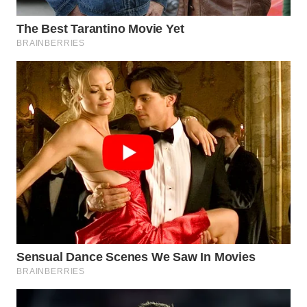
WAHANA
LISTRIK
WAHANA
TRAVEL
WAHANA
TV
WAHANANEWS
ID
WAHANANEWS
CO ID
WAHANANEWS
NET