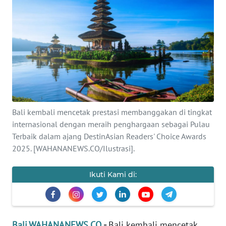
Informasi
INDEKS
BERITA
KONTAK
KAMI
Bali kembali mencetak prestasi membanggakan di tingkat
INFO
IKLAN
internasional dengan meraih penghargaan sebagai Pulau
Terbaik dalam ajang DestinAsian Readers' Choice Awards
2025. [WAHANANEWS.CO/Ilustrasi].
TENTANG
KAMI
Ikuti Kami di:
PEDOMAN
MEDIA
SIBER
Bali.WAHANANEWS.CO
-
Bali kembali mencetak