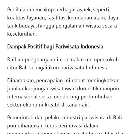
Penilaian mencakup berbagai aspek, seperti
WN
kualitas layanan, fasilitas, keindahan alam, daya
BABEL
tarik budaya, hingga pengalaman wisata secara
keseluruhan.
WN
SUMBAR
Dampak Positif bagi Pariwisata Indonesia
Raihan penghargaan ini semakin memperkokoh
WN
SUMSEL
citra Bali sebagai ikon pariwisata Indonesia.
Diharapkan, pencapaian ini dapat meningkatkan
WN
jumlah kunjungan wisatawan domestik maupun
BENGKULU
internasional serta mendorong pertumbuhan
sektor ekonomi kreatif di tanah air.
WN
LAMPUNG
Pemerintah dan pelaku industri pariwisata di Bali
pun diharapkan terus berinovasi dalam
WN
JATENG
menghadirkan pengalaman wisata berkualitas dan