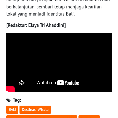
berkelanjutan, sembari tetap menjaga kearifan
WN
lokal yang menjadi identitas Bali.
NUSANTARA
[Redaktur: Elsya Tri Ahaddini]
WN
JOGJA
WN
JATIM
WN
BALI
WN
KALBAR
Tag:
BALI
Destinasi Wisata
WN
KALTENG