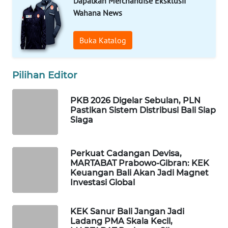
Dapatkan Merchandise Eksklusif
ID
Wahana News
MAWAKA
ID
Buka Katalog
MARTABAT
Pilihan Editor
NET
PKB 2026 Digelar Sebulan, PLN
PLN
Pastikan Sistem Distribusi Bali Siap
WATCH
Siaga
MKLI
Perkuat Cadangan Devisa,
MARTABAT Prabowo-Gibran: KEK
LPKKI
Keuangan Bali Akan Jadi Magnet
Investasi Global
LKKI
KEK Sanur Bali Jangan Jadi
Ladang PMA Skala Kecil,
KOPEKLIN