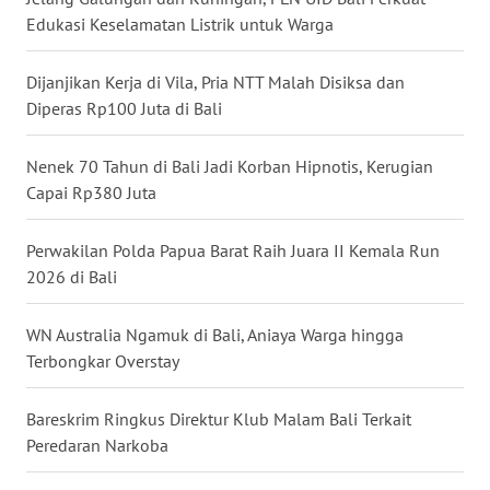
Edukasi Keselamatan Listrik untuk Warga
WN
MALUKU
Dijanjikan Kerja di Vila, Pria NTT Malah Disiksa dan
Diperas Rp100 Juta di Bali
WN
MALUT
Nenek 70 Tahun di Bali Jadi Korban Hipnotis, Kerugian
Capai Rp380 Juta
WN
DAIRI
Perwakilan Polda Papua Barat Raih Juara II Kemala Run
2026 di Bali
WN
DANAU
TOBA
WN Australia Ngamuk di Bali, Aniaya Warga hingga
Terbongkar Overstay
WN
NIAS
Bareskrim Ringkus Direktur Klub Malam Bali Terkait
Peredaran Narkoba
WN