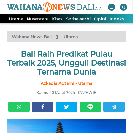
Utama
Nusantara
Khas
Serba-serbi
Opini
Indeks
WAHANA
Tutup
TV
Wahana News Bali
Utama
UTAMA
Bali Raih Predikat Pulau
Terbaik 2025, Ungguli Destinasi
NUSANTARA
Ternama Dunia
Azkadia Aqtami - Utama
KHAS
Kamis, 20 Maret 2025 - 07:59 WIB
SERBA-
SERBI
OPINI