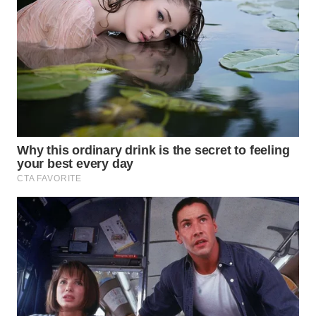
BEKASI
WN
BOGOR
WN
DEPOK
WN
TAPANULI
UTARA
WN
SAMOSIR
WN
PADANG
LAWAS