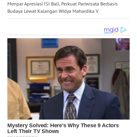
LANGKAT
Menpar Apresiasi ISI Bali, Perkuat Pariwisata Berbasis
Budaya Lewat Kalangan Widya Mahardika V
WN
TAPANULI
SELATAN
WN
TANJUNG
LESUNG
WN
KARO
WN
SIMALUNGUN
WN
LABUHANBATU