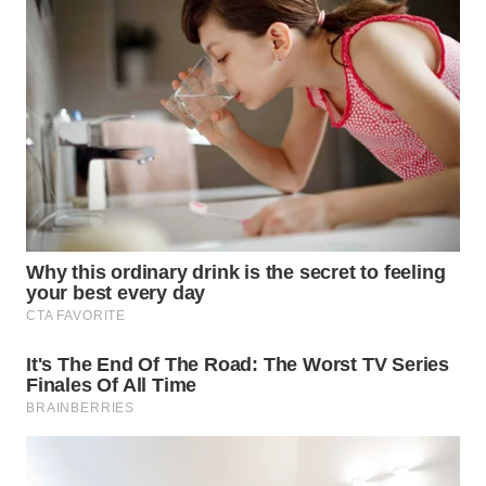
WN
PRIANGAN
TIMUR
WN
SEMARANG
WN
SOLO
WN
BOROBUDUR
WN
MADURA
WN