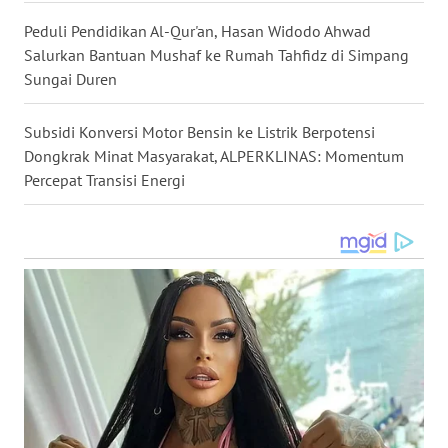
Peduli Pendidikan Al-Qur'an, Hasan Widodo Ahwad
WN
Salurkan Bantuan Mushaf ke Rumah Tahfidz di Simpang
MALUKU
Sungai Duren
WN
Subsidi Konversi Motor Bensin ke Listrik Berpotensi
MALUT
Dongkrak Minat Masyarakat, ALPERKLINAS: Momentum
Percepat Transisi Energi
WN
DAIRI
WN
DANAU
TOBA
WN
NIAS
WN