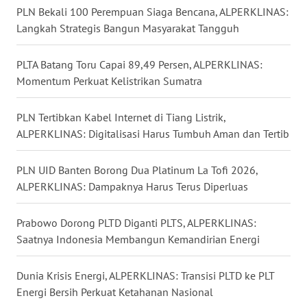
PLN Bekali 100 Perempuan Siaga Bencana, ALPERKLINAS:
Langkah Strategis Bangun Masyarakat Tangguh
WN
KALTARA
PLTA Batang Toru Capai 89,49 Persen, ALPERKLINAS:
Momentum Perkuat Kelistrikan Sumatra
WN
KALSEL
PLN Tertibkan Kabel Internet di Tiang Listrik,
WN
ALPERKLINAS: Digitalisasi Harus Tumbuh Aman dan Tertib
KALTIM
PLN UID Banten Borong Dua Platinum La Tofi 2026,
WN
ALPERKLINAS: Dampaknya Harus Terus Diperluas
SULSEL
Prabowo Dorong PLTD Diganti PLTS, ALPERKLINAS:
WN
Saatnya Indonesia Membangun Kemandirian Energi
GORONTALO
Dunia Krisis Energi, ALPERKLINAS: Transisi PLTD ke PLT
WN
Energi Bersih Perkuat Ketahanan Nasional
SULUT