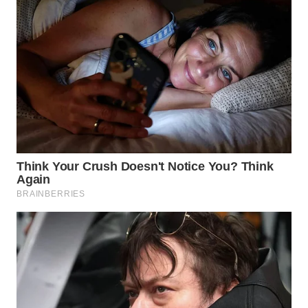
WN
PRIANGAN
TIMUR
WN
SEMARANG
WN
SOLO
WN
BOROBUDUR
WN
MADURA
WN