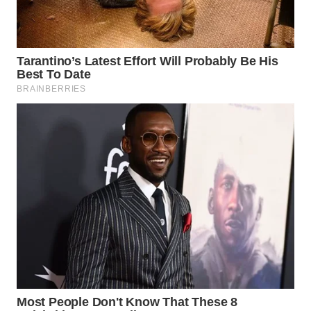
WAHANA
DESA
WISATA
LAPAK
WAHANA
Wahana
Network
KONSUMEN
LISTRIK
MASYARAKAT
KELISTRIKAN
WALINKI