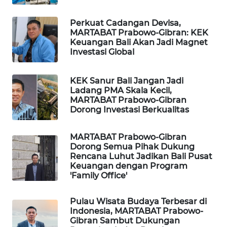
PORTAL
Perkuat Cadangan Devisa,
MARTABAT Prabowo-Gibran: KEK
KONSUMEN
Keuangan Bali Akan Jadi Magnet
Investasi Global
FORWAMKI
KEK Sanur Bali Jangan Jadi
ALPERKLINAS
Ladang PMA Skala Kecil,
MARTABAT Prabowo-Gibran
Dorong Investasi Berkualitas
FORJASIDA
MARTABAT Prabowo-Gibran
TAMBANG
Dorong Semua Pihak Dukung
NEWS
Rencana Luhut Jadikan Bali Pusat
Keuangan dengan Program
'Family Office'
SITUNGIR
NEWS
Pulau Wisata Budaya Terbesar di
Indonesia, MARTABAT Prabowo-
SIDIKALANG
Gibran Sambut Dukungan
NEWS