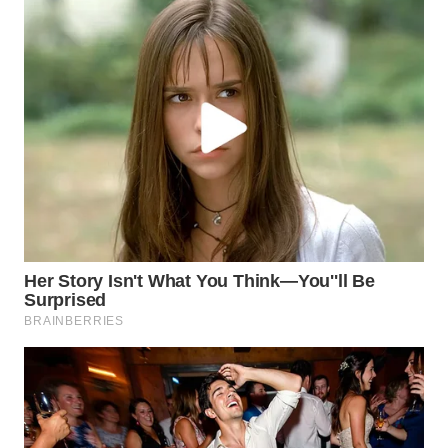
WAHANA
LISTRIK
WAHANA
TRAVEL
WAHANA
TV
WAHANANEWS
ID
WAHANANEWS
CO ID
WAHANANEWS
NET