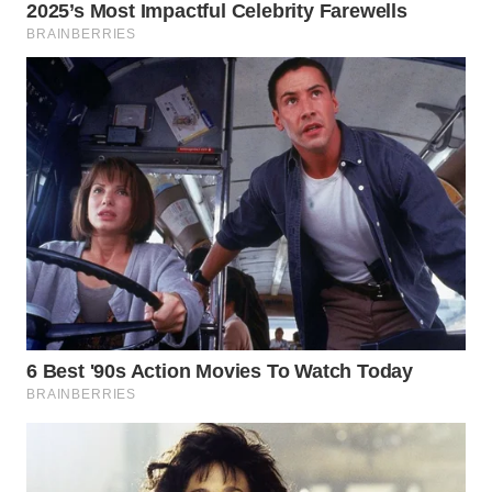
WN
TAPANULI
TENGAH
WN DELI
SERDANG
WN
TEBING
TINGGI
WN
PAKPAK
WN
KARAWANG
WN