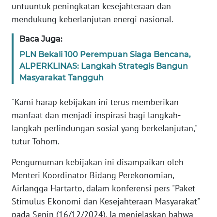
RIAU
untuuntuk peningkatan kesejahteraan dan
mendukung keberlanjutan energi nasional.
WN
SERAMBI
Baca Juga:
PLN Bekali 100 Perempuan Siaga Bencana,
WN
ALPERKLINAS: Langkah Strategis Bangun
JAMBI
Masyarakat Tangguh
WN
"Kami harap kebijakan ini terus memberikan
SULTRA
manfaat dan menjadi inspirasi bagi langkah-
langkah perlindungan sosial yang berkelanjutan,"
WN
tutur Tohom.
NTB
Pengumuman kebijakan ini disampaikan oleh
WN
Menteri Koordinator Bidang Perekonomian,
SULTENG
Airlangga Hartarto, dalam konferensi pers "Paket
Stimulus Ekonomi dan Kesejahteraan Masyarakat"
WN
pada Senin (16/12/2024). Ia menjelaskan bahwa
SULBAR