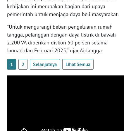
kebijakan ini merupakan bagian dari upaya
pemerintah untuk menjaga daya beli masyarakat.
WN
BABEL
"Untuk mengurangi beban pengeluaran rumah
tangga, pelanggan dengan daya listrik di bawah
WN
2.200 VA diberikan diskon 50 persen selama
SUMBAR
Januari dan Februari 2025," ujar Airlangga.
WN
1
2
Selanjutnya
Lihat Semua
SUMSEL
WN
BENGKULU
WN
LAMPUNG
WN
JATENG