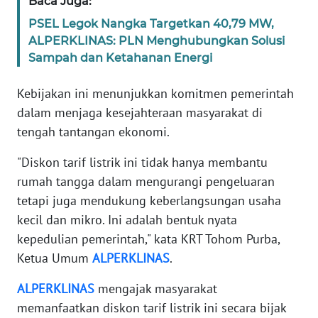
Baca Juga:
PSEL Legok Nangka Targetkan 40,79 MW,
WN
ALPERKLINAS: PLN Menghubungkan Solusi
BANTEN
Sampah dan Ketahanan Energi
WN
Kebijakan ini menunjukkan komitmen pemerintah
NTT
dalam menjaga kesejahteraan masyarakat di
tengah tantangan ekonomi.
WN
KEPRI
"Diskon tarif listrik ini tidak hanya membantu
rumah tangga dalam mengurangi pengeluaran
WN
tetapi juga mendukung keberlangsungan usaha
PAPUA
kecil dan mikro. Ini adalah bentuk nyata
kepedulian pemerintah," kata KRT Tohom Purba,
WN
PAPUA
Ketua Umum
ALPERKLINAS
.
BARAT
ALPERKLINAS
mengajak masyarakat
WN
memanfaatkan diskon tarif listrik ini secara bijak