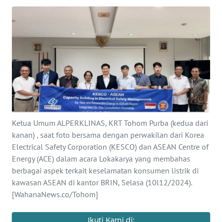
Informasi
INDEKS
BERITA
KONTAK
KAMI
INFO
IKLAN
Ketua Umum ALPERKLINAS, KRT Tohom Purba (kedua dari
kanan) , saat foto bersama dengan perwakilan dari Korea
Electrical Safety Corporation (KESCO) dan ASEAN Centre of
TENTANG
KAMI
Energy (ACE) dalam acara Lokakarya yang membahas
berbagai aspek terkait keselamatan konsumen listrik di
kawasan ASEAN di kantor BRIN, Selasa (10l12/2024).
PEDOMAN
[WahanaNews.co/Tohom]
MEDIA
SIBER
Ikuti Kami di: