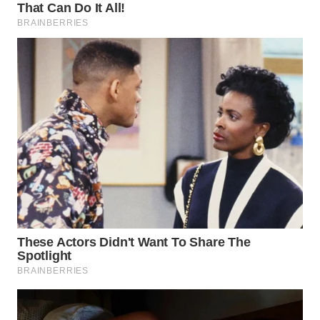
WN
INDRAMAYU
WN
KUNINGAN
WN
MAJALENGKA
WN
SUBANG
WN
SUKABUMI
WN
PURWAKARTA