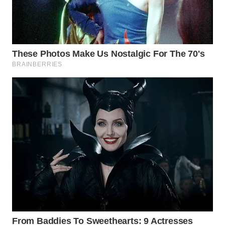
WN
SUMEDANG
WN
CIANJUR
WN
KEPULAUAN
SERIBU
WN
TANGERANG
WN
BINJAI
WN
CIREBON