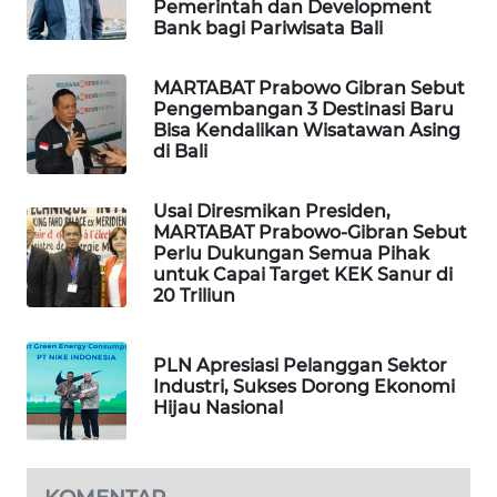
Pemerintah dan Development
Bank bagi Pariwisata Bali
SIBARAGAS
NEWS
MARTABAT Prabowo Gibran Sebut
Pengembangan 3 Destinasi Baru
Bisa Kendalikan Wisatawan Asing
METRO
di Bali
SIANTAR
NEWS
Usai Diresmikan Presiden,
MARTABAT Prabowo-Gibran Sebut
METRO
Perlu Dukungan Semua Pihak
MEDAN
untuk Capai Target KEK Sanur di
NEWS
20 Triliun
METRO
PLN Apresiasi Pelanggan Sektor
JAKARTA
Industri, Sukses Dorong Ekonomi
NEWS
Hijau Nasional
KRT
NEWS