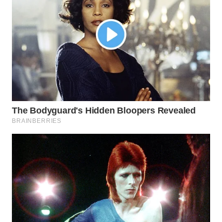
BEKASI
WN
BOGOR
WN
DEPOK
WN
TAPANULI
UTARA
WN
SAMOSIR
WN
PADANG
LAWAS