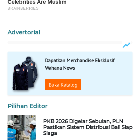
ID
MAWAKA
ID
Advertorial
MARTABAT
NET
Dapatkan Merchandise Eksklusif
PLN
Wahana News
WATCH
Buka Katalog
MKLI
LPKKI
Pilihan Editor
LKKI
PKB 2026 Digelar Sebulan, PLN
Pastikan Sistem Distribusi Bali Siap
Siaga
KOPEKLIN