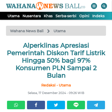
Utama
Nusantara
Khas
Serba-serbi
Opini
Indeks
WAHANA
Tutup
TV
Wahana News Bali
Utama
UTAMA
Alperklinas Apresiasi
Pemerintah Diskon Tarif Listrik
NUSANTARA
Hingga 50% bagi 97%
Konsumen PLN Sampai 2
KHAS
Bulan
Redaksi - Utama
SERBA-
SERBI
Selasa, 17 Desember 2024 - 09:26 WIB
OPINI