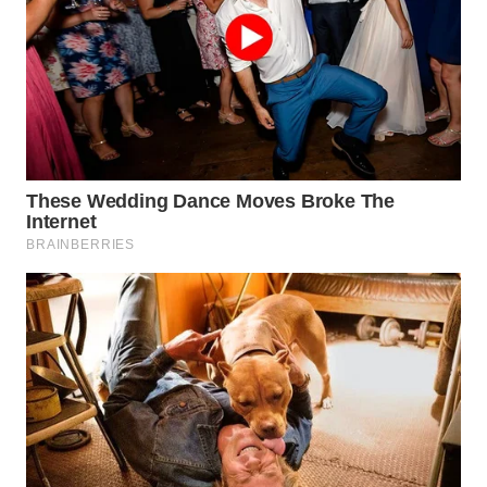
WAHANA
SPORT
WAHANA
UMKM
WAHANA
SELEB
WAHANA
PERSONA
WAHANA
OTOMOTIF
WAHANA
HEALTH