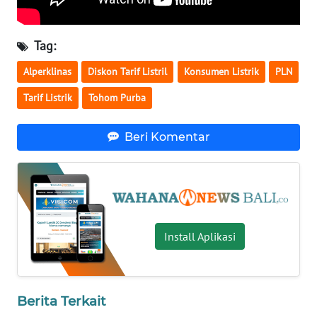
WN
Tag:
NUSANTARA
Alperklinas
Diskon Tarif Listril
Konsumen Listrik
PLN
WN
Tarif Listrik
Tohom Purba
JOGJA
Beri Komentar
WN
JATIM
WN
BALI
Install Aplikasi
WN
KALBAR
WN
Berita Terkait
KALTENG