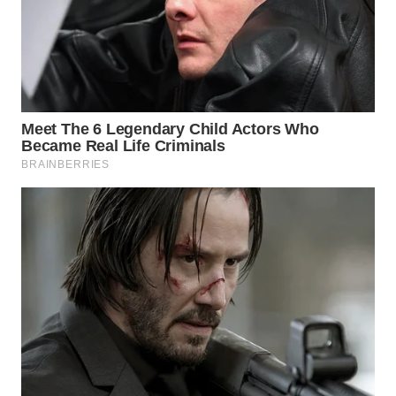
SURABAYA
WN
NATUNA
WN
BINTAN
WN
MANDALIKA
WN
LIKUPANG
WN
LABUANBAJO
WN
BORNEO