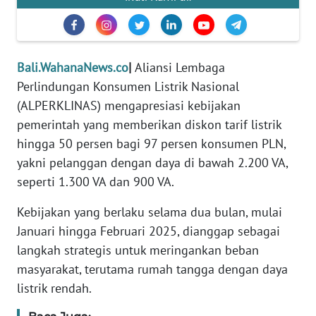
REDAKSI
KARIR
Bali.WahanaNews.co
|
Aliansi Lembaga
Perlindungan Konsumen Listrik Nasional
DISCLAIMER
(ALPERKLINAS) mengapresiasi kebijakan
pemerintah yang memberikan diskon tarif listrik
Wahana
News
hingga 50 persen bagi 97 persen konsumen PLN,
Regional
yakni pelanggan dengan daya di bawah 2.200 VA,
seperti 1.300 VA dan 900 VA.
WN
SUMUT
Kebijakan yang berlaku selama dua bulan, mulai
Januari hingga Februari 2025, dianggap sebagai
WN
langkah strategis untuk meringankan beban
JAKARTA
masyarakat, terutama rumah tangga dengan daya
listrik rendah.
WN
JABAR