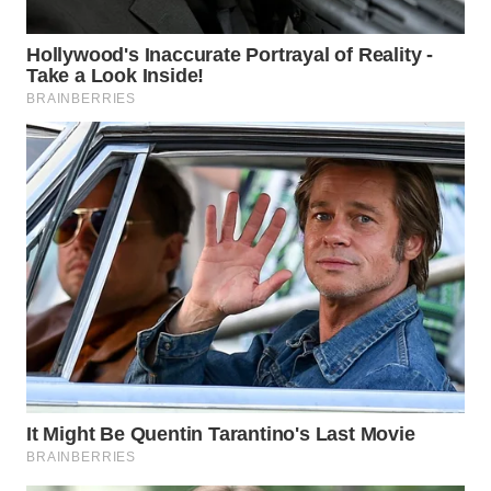
Wahana
Media
Group
WAHANA
NEWS
WAHANA
TANI
WAHANA
ADVOKAT
WAHANA
INFRASTRUKTUR
WAHANA
KONSUMEN