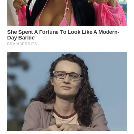
LANGKAT
WN
TAPANULI
SELATAN
WN
TANJUNG
LESUNG
WN
KARO
WN
SIMALUNGUN
WN
LABUHANBATU