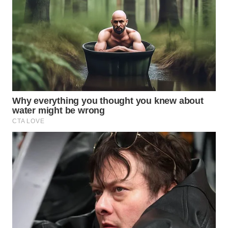
WN
PRIANGAN
TIMUR
WN
SEMARANG
WN
SOLO
WN
BOROBUDUR
WN
MADURA
WN