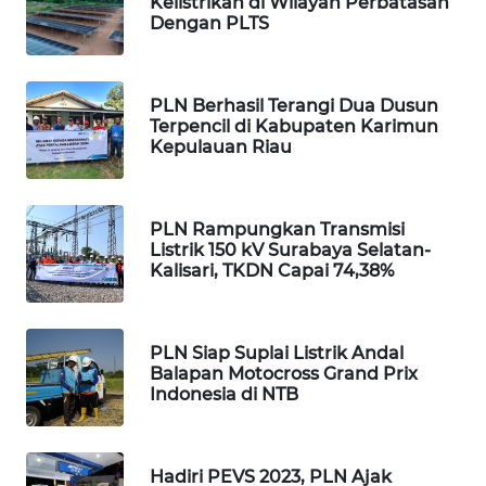
Kelistrikan di Wilayah Perbatasan
ID
Dengan PLTS
MAWAKA
ID
PLN Berhasil Terangi Dua Dusun
Terpencil di Kabupaten Karimun
MARTABAT
Kepulauan Riau
NET
PLN
PLN Rampungkan Transmisi
WATCH
Listrik 150 kV Surabaya Selatan-
Kalisari, TKDN Capai 74,38%
MKLI
PLN Siap Suplai Listrik Andal
LPKKI
Balapan Motocross Grand Prix
Indonesia di NTB
LKKI
KOPEKLIN
Hadiri PEVS 2023, PLN Ajak