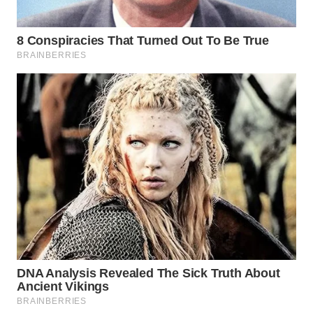
WN
SUMEDANG
WN
CIANJUR
WN
KEPULAUAN
SERIBU
WN
TANGERANG
WN
BINJAI
WN
CIREBON