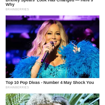
Wahana
Media
Group
WAHANA
NEWS
WAHANA
TANI
WAHANA
ADVOKAT
WAHANA
INFRASTRUKTUR
WAHANA
KONSUMEN