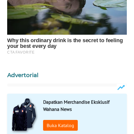
WAHANA
SPORT
WAHANA
UMKM
WAHANA
SELEB
Advertorial
WAHANA
PERSONA
Dapatkan Merchandise Eksklusif
WAHANA
Wahana News
OTOMOTIF
WAHANA
Buka Katalog
HEALTH