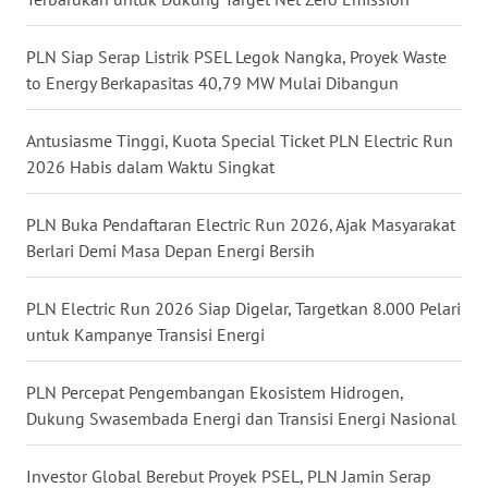
WN
PLN Siap Serap Listrik PSEL Legok Nangka, Proyek Waste
NUSANTARA
to Energy Berkapasitas 40,79 MW Mulai Dibangun
WN
Antusiasme Tinggi, Kuota Special Ticket PLN Electric Run
JOGJA
2026 Habis dalam Waktu Singkat
WN
PLN Buka Pendaftaran Electric Run 2026, Ajak Masyarakat
JATIM
Berlari Demi Masa Depan Energi Bersih
WN
PLN Electric Run 2026 Siap Digelar, Targetkan 8.000 Pelari
BALI
untuk Kampanye Transisi Energi
WN
PLN Percepat Pengembangan Ekosistem Hidrogen,
KALBAR
Dukung Swasembada Energi dan Transisi Energi Nasional
WN
Investor Global Berebut Proyek PSEL, PLN Jamin Serap
KALTENG