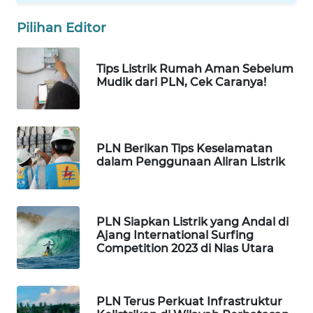
Pilihan Editor
WAHANA
DESA
WISATA
Tips Listrik Rumah Aman Sebelum
Mudik dari PLN, Cek Caranya!
LAPAK
WAHANA
Wahana
PLN Berikan Tips Keselamatan
Network
dalam Penggunaan Aliran Listrik
KONSUMEN
LISTRIK
PLN Siapkan Listrik yang Andal di
Ajang International Surfing
Competition 2023 di Nias Utara
MASYARAKAT
KELISTRIKAN
PLN Terus Perkuat Infrastruktur
WALINKI