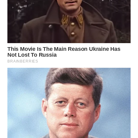
BEKASI
WN
BOGOR
WN
DEPOK
WN
TAPANULI
UTARA
WN
SAMOSIR
WN
PADANG
LAWAS