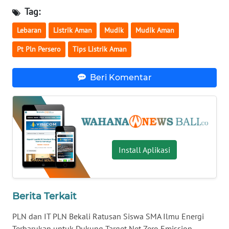
Tag:
WN
Lebaran
Listrik Aman
Mudik
Mudik Aman
BABEL
Pt Pln Persero
Tips Listrik Aman
WN
SUMBAR
Beri Komentar
WN
SUMSEL
WN
Install Aplikasi
BENGKULU
WN
LAMPUNG
Berita Terkait
WN
PLN dan IT PLN Bekali Ratusan Siswa SMA Ilmu Energi
JATENG
Terbarukan untuk Dukung Target Net Zero Emission