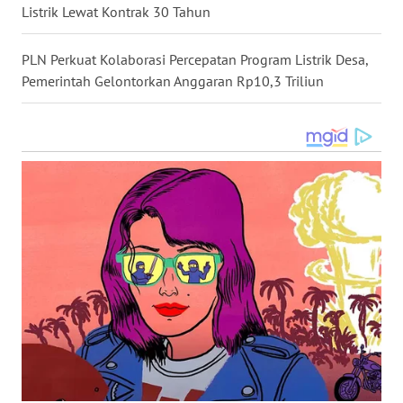
Listrik Lewat Kontrak 30 Tahun
WN
KALTARA
PLN Perkuat Kolaborasi Percepatan Program Listrik Desa,
Pemerintah Gelontorkan Anggaran Rp10,3 Triliun
WN
KALSEL
WN
KALTIM
WN
SULSEL
WN
GORONTALO
WN
SULUT