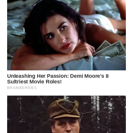
WN
TAPANULI
TENGAH
WN DELI
SERDANG
WN
TEBING
TINGGI
WN
PAKPAK
WN
KARAWANG
WN