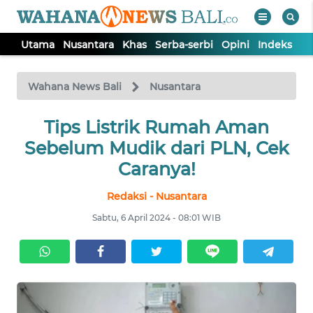
Utama
Nusantara
Khas
Serba-serbi
Opini
Indeks
WAHANA
Tutup
TV
Wahana News Bali
Nusantara
UTAMA
Tips Listrik Rumah Aman
Sebelum Mudik dari PLN, Cek
NUSANTARA
Caranya!
Redaksi - Nusantara
KHAS
Sabtu, 6 April 2024 - 08:01 WIB
SERBA-
SERBI
OPINI