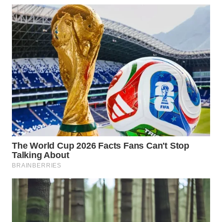
WN
INDRAMAYU
WN
KUNINGAN
WN
MAJALENGKA
WN
SUBANG
WN
SUKABUMI
WN
PURWAKARTA