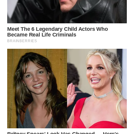
SURABAYA
WN
NATUNA
WN
BINTAN
WN
MANDALIKA
WN
LIKUPANG
WN
LABUANBAJO
WN
BORNEO