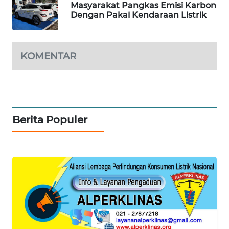
Masyarakat Pangkas Emisi Karbon
Dengan Pakai Kendaraan Listrik
PORTAL
KONSUMEN
KOMENTAR
FORWAMKI
ALPERKLINAS
FORJASIDA
Berita Populer
TAMBANG
NEWS
SITUNGIR
NEWS
SIDIKALANG
NEWS