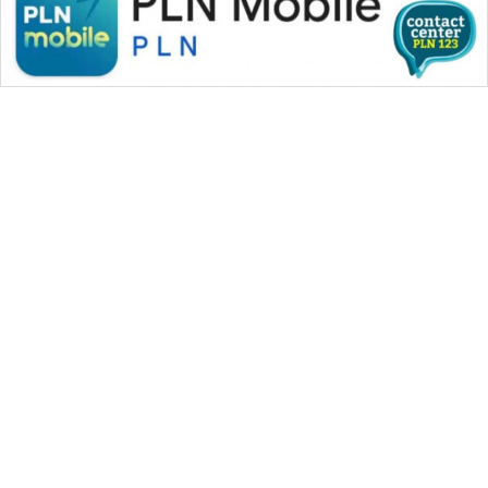
WAHANA MEDIA GROUP
|
|
|
WAHANA NEWS co
WAHANA TANI
WAHANA ADVOKAT
|
|
WAHANA INFRASTRUKTUR
WAHANA KONSUMEN
|
|
|
WAHANA LISTRIK
WAHANA TRAVEL
WAHANA TV
|
|
|
WAHANANEWS id
WAHANANEWS CO ID
WAHANANEWS NET
|
|
|
WAHANA SPORT ID
Wahana UMKM
Wahana Seleb