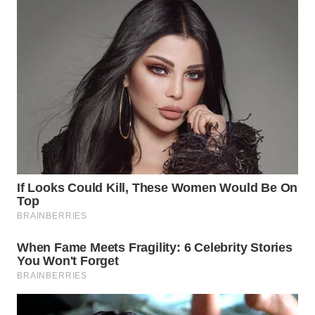
LANGKAT
WN
TAPANULI
SELATAN
WN
TANJUNG
LESUNG
WN
KARO
WN
SIMALUNGUN
WN
LABUHANBATU