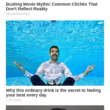
WN
MALUKU
WN
MALUT
WN
DAIRI
WN
DANAU
TOBA
WN
NIAS
WN