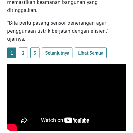
RIAU
memastikan keamanan bangunan yang
ditinggalkan.
WN
"Bila perlu pasang sensor penerangan agar
SERAMBI
penggunaan listrik berjalan dengan efisien,"
ujarnya.
WN
JAMBI
1
2
3
Selanjutnya
Lihat Semua
WN
SULTRA
WN
NTB
WN
SULTENG
WN
SULBAR