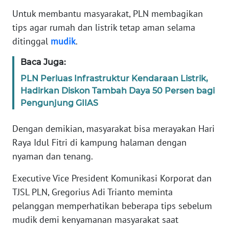
REDAKSI
Untuk membantu masyarakat, PLN membagikan
tips agar rumah dan listrik tetap aman selama
KARIR
ditinggal
mudik
.
Baca Juga:
DISCLAIMER
PLN Perluas Infrastruktur Kendaraan Listrik,
Wahana
Hadirkan Diskon Tambah Daya 50 Persen bagi
News
Pengunjung GIIAS
Regional
Dengan demikian, masyarakat bisa merayakan Hari
WN
Raya Idul Fitri di kampung halaman dengan
SUMUT
nyaman dan tenang.
WN
Executive Vice President Komunikasi Korporat dan
JAKARTA
TJSL PLN, Gregorius Adi Trianto meminta
pelanggan memperhatikan beberapa tips sebelum
WN
mudik demi kenyamanan masyarakat saat
JABAR