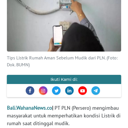
Informasi
INDEKS
BERITA
KONTAK
KAMI
Tips Listrik Rumah Aman Sebelum Mudik dari PLN. (Foto:
INFO
Dok. BUMN)
IKLAN
Ikuti Kami di:
TENTANG
KAMI
PEDOMAN
Bali.WahanaNews.co
|
PT PLN (Persero) mengimbau
MEDIA
masyarakat untuk memperhatikan kondisi Listrik di
SIBER
rumah saat ditinggal mudik.