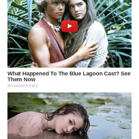
WAHANA
LISTRIK
WAHANA
TRAVEL
WAHANA
TV
WAHANANEWS
ID
WAHANANEWS
CO ID
WAHANANEWS
NET