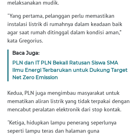
melaksanakan mudik.
WN
"Yang pertama, pelanggan perlu memastikan
BANTEN
instalasi listrik di rumahnya dalam keadaan baik
agar saat rumah ditinggal dalam kondisi aman,”
WN
kata Gregorius.
NTT
Baca Juga:
WN
PLN dan IT PLN Bekali Ratusan Siswa SMA
KEPRI
Ilmu Energi Terbarukan untuk Dukung Target
Net Zero Emission
WN
PAPUA
Kedua, PLN juga mengimbau masyarakat untuk
mematikan aliran listrik yang tidak terpakai dengan
WN
mencabut peralatan elektronik dari stop kontak.
PAPUA
BARAT
"Ketiga, hidupkan lampu penerang seperlunya
seperti lampu teras dan halaman guna
WN