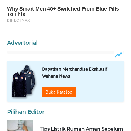
WAHANA
DESA
WISATA
LAPAK
Advertorial
WAHANA
Wahana
Network
Dapatkan Merchandise Eksklusif
Wahana News
KONSUMEN
LISTRIK
Buka Katalog
MASYARAKAT
KELISTRIKAN
Pilihan Editor
WALINKI
Tips Listrik Rumah Aman Sebelum