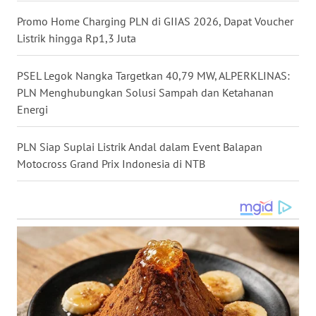
Promo Home Charging PLN di GIIAS 2026, Dapat Voucher
WN
Listrik hingga Rp1,3 Juta
MALUKU
PSEL Legok Nangka Targetkan 40,79 MW, ALPERKLINAS:
WN
PLN Menghubungkan Solusi Sampah dan Ketahanan
MALUT
Energi
WN
PLN Siap Suplai Listrik Andal dalam Event Balapan
DAIRI
Motocross Grand Prix Indonesia di NTB
WN
DANAU
TOBA
WN
NIAS
WN