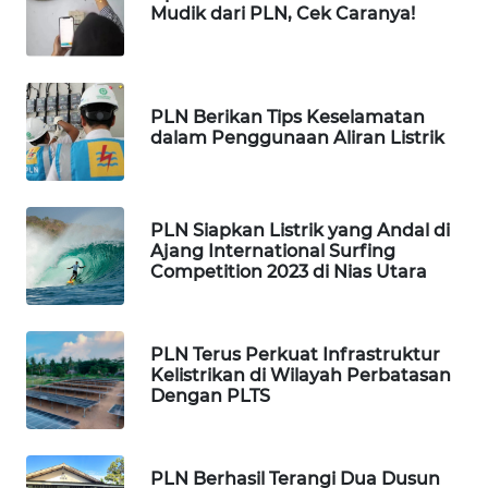
ID
Mudik dari PLN, Cek Caranya!
MAWAKA
ID
PLN Berikan Tips Keselamatan
dalam Penggunaan Aliran Listrik
MARTABAT
NET
PLN
PLN Siapkan Listrik yang Andal di
WATCH
Ajang International Surfing
Competition 2023 di Nias Utara
MKLI
PLN Terus Perkuat Infrastruktur
LPKKI
Kelistrikan di Wilayah Perbatasan
Dengan PLTS
LKKI
KOPEKLIN
PLN Berhasil Terangi Dua Dusun