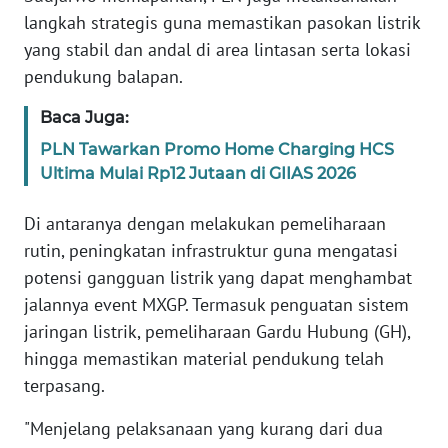
RIAU
langkah strategis guna memastikan pasokan listrik
yang stabil dan andal di area lintasan serta lokasi
WN
pendukung balapan.
SERAMBI
Baca Juga:
WN
PLN Tawarkan Promo Home Charging HCS
JAMBI
Ultima Mulai Rp12 Jutaan di GIIAS 2026
WN
Di antaranya dengan melakukan pemeliharaan
SULTRA
rutin, peningkatan infrastruktur guna mengatasi
potensi gangguan listrik yang dapat menghambat
WN
NTB
jalannya event MXGP. Termasuk penguatan sistem
jaringan listrik, pemeliharaan Gardu Hubung (GH),
WN
hingga memastikan material pendukung telah
SULTENG
terpasang.
"Menjelang pelaksanaan yang kurang dari dua
WN
SULBAR