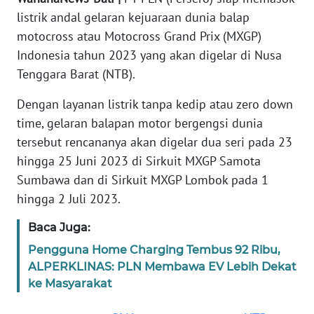
REDAKSI
listrik andal gelaran kejuaraan dunia balap
motocross atau Motocross Grand Prix (MXGP)
KARIR
Indonesia tahun 2023 yang akan digelar di Nusa
Tenggara Barat (NTB).
DISCLAIMER
Dengan layanan listrik tanpa kedip atau zero down
time, gelaran balapan motor bergengsi dunia
Wahana
News
tersebut rencananya akan digelar dua seri pada 23
Regional
hingga 25 Juni 2023 di Sirkuit MXGP Samota
Sumbawa dan di Sirkuit MXGP Lombok pada 1
WN
hingga 2 Juli 2023.
SUMUT
Baca Juga:
WN
Pengguna Home Charging Tembus 92 Ribu,
JAKARTA
ALPERKLINAS: PLN Membawa EV Lebih Dekat
ke Masyarakat
WN
JABAR