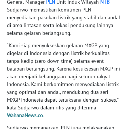
General Manager
PLN
Unit Induk Wilayah
NTB
Sudjarwo memastikan komitmen PLN
WN
menyediakan pasokan listrik yang stabil dan andal
BANTEN
di area lintasan serta lokasi pendukung lainnya
selama gelaran berlangsung.
WN
NTT
"Kami siap menyukseskan gelaran MXGP yang
digelar di Indonesia dengan listrik berkualitas
WN
KEPRI
tanpa kedip (zero down time) selama event
balapan berlangsung. Karena kesuksesan MXGP ini
WN
akan menjadi kebanggaan bagi seluruh rakyat
PAPUA
Indonesia. Kami berkomitmen menyediakan listrik
yang optimal dan andal, mendukung dua seri
WN
MXGP Indonesia dapat terlaksana dengan sukses,”
PAPUA
kata Sudjarwo dalam rilis yang diterima
BARAT
WahanaNews.co
.
WN
Sudjarwo memaparkan, PLN juga melaksanakan