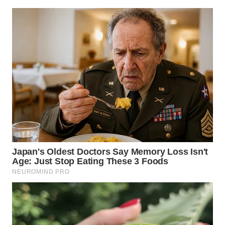
WN
SUMEDANG
WN
CIANJUR
WN
KEPULAUAN
SERIBU
WN
TANGERANG
WN
BINJAI
WN
CIREBON