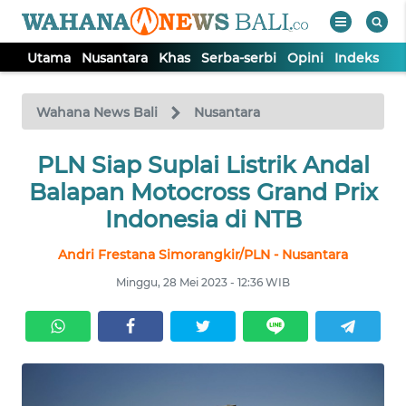
Utama
Nusantara
Khas
Serba-serbi
Opini
Indeks
WAHANA
Tutup
TV
Wahana News Bali
Nusantara
UTAMA
PLN Siap Suplai Listrik Andal
Balapan Motocross Grand Prix
NUSANTARA
Indonesia di NTB
Andri Frestana Simorangkir/PLN - Nusantara
KHAS
Minggu, 28 Mei 2023 - 12:36 WIB
SERBA-
SERBI
OPINI