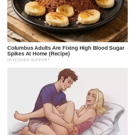
LANGKAT
WN
TAPANULI
SELATAN
WN
TANJUNG
LESUNG
WN
KARO
WN
SIMALUNGUN
WN
LABUHANBATU