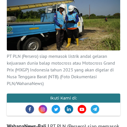
Informasi
INDEKS
BERITA
KONTAK
KAMI
PT PLN (Persero) siap memasok listrik andal gelaran
kejuaraan dunia balap motocross atau Motocross Grand
INFO
IKLAN
Prix (MXGP) Indonesia tahun 2023 yang akan digelar di
Nusa Tenggara Barat (NTB). (Foto Dokumentasi
PLN/WahanaNews)
TENTANG
KAMI
Ikuti Kami di:
PEDOMAN
MEDIA
SIBER
WahanaNews-Bali |
PT PLN (Persero) siap memasok