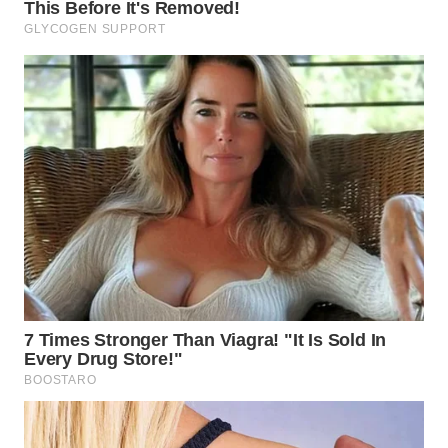
SURABAYA
WN
NATUNA
WN
BINTAN
WN
MANDALIKA
WN
LIKUPANG
WN
LABUANBAJO
WN
BORNEO