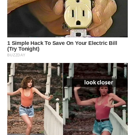
WAHANA
LISTRIK
WAHANA
TRAVEL
WAHANA
TV
WAHANANEWS
ID
WAHANANEWS
CO ID
WAHANANEWS
NET