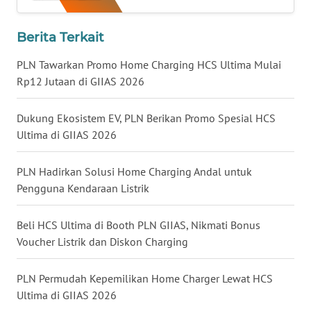
WN
Berita Terkait
KALTARA
PLN Tawarkan Promo Home Charging HCS Ultima Mulai
Rp12 Jutaan di GIIAS 2026
WN
KALSEL
Dukung Ekosistem EV, PLN Berikan Promo Spesial HCS
WN
Ultima di GIIAS 2026
KALTIM
PLN Hadirkan Solusi Home Charging Andal untuk
WN
Pengguna Kendaraan Listrik
SULSEL
Beli HCS Ultima di Booth PLN GIIAS, Nikmati Bonus
WN
Voucher Listrik dan Diskon Charging
GORONTALO
PLN Permudah Kepemilikan Home Charger Lewat HCS
WN
Ultima di GIIAS 2026
SULUT