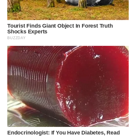
WN
PRIANGAN
TIMUR
WN
SEMARANG
WN
SOLO
WN
BOROBUDUR
WN
MADURA
WN