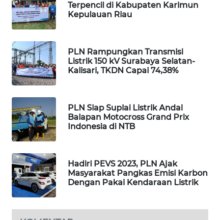
Terpencil di Kabupaten Karimun
Kepulauan Riau
PORTAL
KONSUMEN
PLN Rampungkan Transmisi
FORWAMKI
Listrik 150 kV Surabaya Selatan-
Kalisari, TKDN Capai 74,38%
ALPERKLINAS
PLN Siap Suplai Listrik Andal
FORJASIDA
Balapan Motocross Grand Prix
Indonesia di NTB
TAMBANG
NEWS
Hadiri PEVS 2023, PLN Ajak
SITUNGIR
Masyarakat Pangkas Emisi Karbon
NEWS
Dengan Pakai Kendaraan Listrik
SIDIKALANG
NEWS