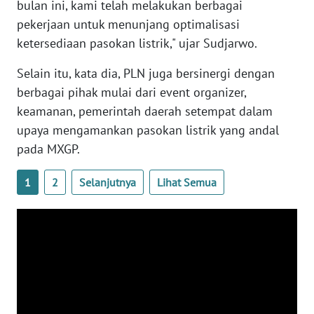
bulan ini, kami telah melakukan berbagai
pekerjaan untuk menunjang optimalisasi
WN
ketersediaan pasokan listrik," ujar Sudjarwo.
BABEL
Selain itu, kata dia, PLN juga bersinergi dengan
WN
berbagai pihak mulai dari event organizer,
SUMBAR
keamanan, pemerintah daerah setempat dalam
upaya mengamankan pasokan listrik yang andal
WN
pada MXGP.
SUMSEL
1
2
Selanjutnya
Lihat Semua
WN
BENGKULU
WN
LAMPUNG
WN
JATENG