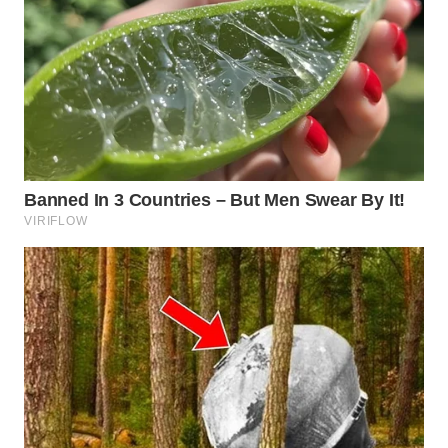
WN
INDRAMAYU
WN
KUNINGAN
WN
MAJALENGKA
WN
SUBANG
WN
SUKABUMI
WN
PURWAKARTA