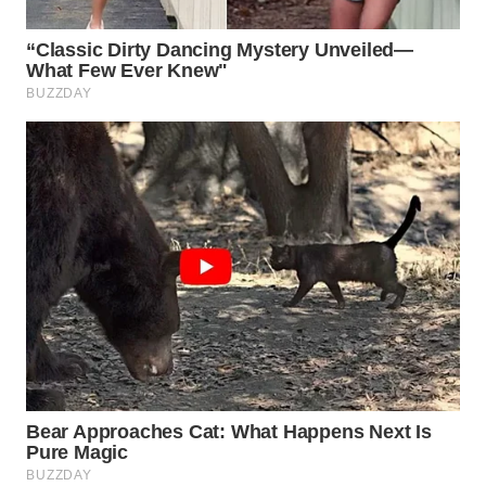
WAHANA
SPORT
WAHANA
UMKM
WAHANA
SELEB
WAHANA
PERSONA
WAHANA
OTOMOTIF
WAHANA
HEALTH