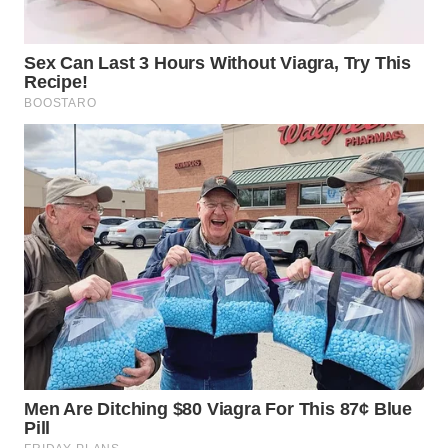
WN
TAPANULI
TENGAH
WN DELI
SERDANG
WN
TEBING
TINGGI
WN
PAKPAK
WN
KARAWANG
WN