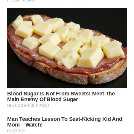
BEKASI
WN
BOGOR
WN
DEPOK
WN
TAPANULI
UTARA
WN
SAMOSIR
WN
PADANG
LAWAS