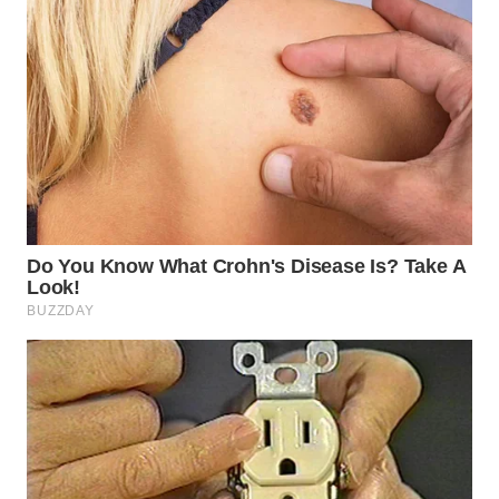
Wahana
Media
Group
WAHANA
NEWS
WAHANA
TANI
WAHANA
ADVOKAT
WAHANA
INFRASTRUKTUR
WAHANA
KONSUMEN