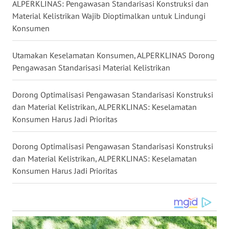
ALPERKLINAS: Pengawasan Standarisasi Konstruksi dan
Material Kelistrikan Wajib Dioptimalkan untuk Lindungi
WN
Konsumen
MALUKU
Utamakan Keselamatan Konsumen, ALPERKLINAS Dorong
WN
Pengawasan Standarisasi Material Kelistrikan
MALUT
Dorong Optimalisasi Pengawasan Standarisasi Konstruksi
WN
dan Material Kelistrikan, ALPERKLINAS: Keselamatan
DAIRI
Konsumen Harus Jadi Prioritas
WN
DANAU
Dorong Optimalisasi Pengawasan Standarisasi Konstruksi
TOBA
dan Material Kelistrikan, ALPERKLINAS: Keselamatan
Konsumen Harus Jadi Prioritas
WN
NIAS
WN