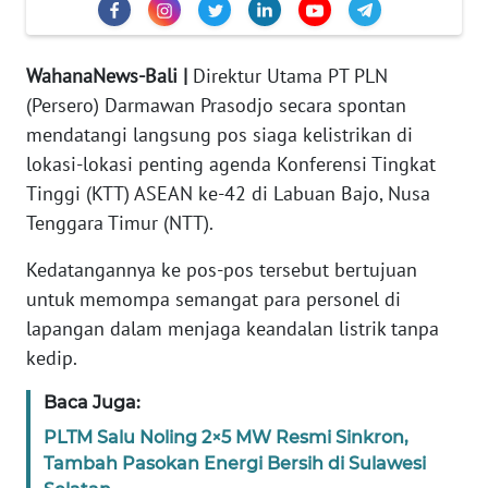
REDAKSI
WahanaNews-Bali |
Direktur Utama PT PLN
KARIR
(Persero) Darmawan Prasodjo secara spontan
mendatangi langsung pos siaga kelistrikan di
DISCLAIMER
lokasi-lokasi penting agenda Konferensi Tingkat
Wahana
Tinggi (KTT) ASEAN ke-42 di Labuan Bajo, Nusa
News
Tenggara Timur (NTT).
Regional
Kedatangannya ke pos-pos tersebut bertujuan
WN
untuk memompa semangat para personel di
SUMUT
lapangan dalam menjaga keandalan listrik tanpa
kedip.
WN
JAKARTA
Baca Juga:
PLTM Salu Noling 2×5 MW Resmi Sinkron,
WN
Tambah Pasokan Energi Bersih di Sulawesi
JABAR