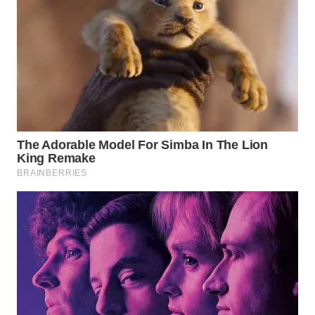
WAHANA
LISTRIK
WAHANA
TRAVEL
WAHANA
TV
WAHANANEWS
ID
WAHANANEWS
CO ID
WAHANANEWS
NET