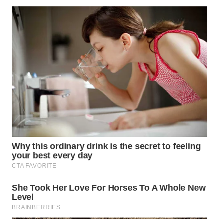
WN
SUMEDANG
WN
CIANJUR
WN
KEPULAUAN
SERIBU
WN
TANGERANG
WN
BINJAI
WN
CIREBON