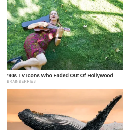
LANGKAT
WN
TAPANULI
SELATAN
WN
TANJUNG
LESUNG
WN
KARO
WN
SIMALUNGUN
WN
LABUHANBATU