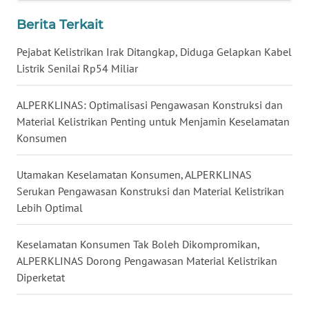
Berita Terkait
WN
KALTARA
Pejabat Kelistrikan Irak Ditangkap, Diduga Gelapkan Kabel
Listrik Senilai Rp54 Miliar
WN
KALSEL
ALPERKLINAS: Optimalisasi Pengawasan Konstruksi dan
Material Kelistrikan Penting untuk Menjamin Keselamatan
WN
Konsumen
KALTIM
Utamakan Keselamatan Konsumen, ALPERKLINAS
WN
Serukan Pengawasan Konstruksi dan Material Kelistrikan
SULSEL
Lebih Optimal
WN
Keselamatan Konsumen Tak Boleh Dikompromikan,
GORONTALO
ALPERKLINAS Dorong Pengawasan Material Kelistrikan
Diperketat
WN
SULUT