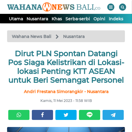
Utama
Nusantara
Khas
Serba-serbi
Opini
Indeks
WAHANA
Tutup
TV
Wahana News Bali
Nusantara
UTAMA
Dirut PLN Spontan Datangi
Pos Siaga Kelistrikan di Lokasi-
NUSANTARA
lokasi Penting KTT ASEAN
untuk Beri Semangat Personel
KHAS
Andri Frestana Simorangkir - Nusantara
Kamis, 11 Mei 2023 - 11:58 WIB
SERBA-
SERBI
OPINI