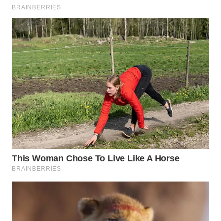
Wahana
Media
Group
WAHANA
NEWS
WAHANA
TANI
WAHANA
ADVOKAT
WAHANA
INFRASTRUKTUR
WAHANA
KONSUMEN