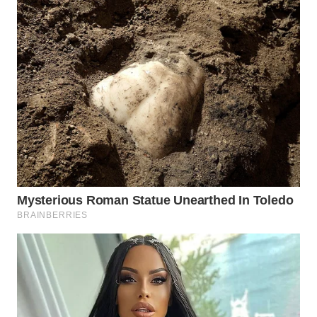
WN
INDRAMAYU
WN
KUNINGAN
WN
MAJALENGKA
WN
SUBANG
WN
SUKABUMI
WN
PURWAKARTA