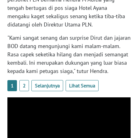
tengah bertugas di pos siaga Hotel Ayana
mengaku kaget sekaligus senang ketika tiba-tiba
WN
BABEL
didatangi oleh Direktur Utama PLN.
"Kami sangat senang dan surprise Dirut dan jajaran
WN
BOD datang mengunjungi kami malam-malam.
SUMBAR
Rasa capek seketika hilang dan menjadi semangat
WN
kembali. Ini merupakan dukungan yang luar biasa
SUMSEL
kepada kami petugas siaga," tutur Hendra.
WN
1
2
Selanjutnya
Lihat Semua
BENGKULU
WN
LAMPUNG
WN
JATENG