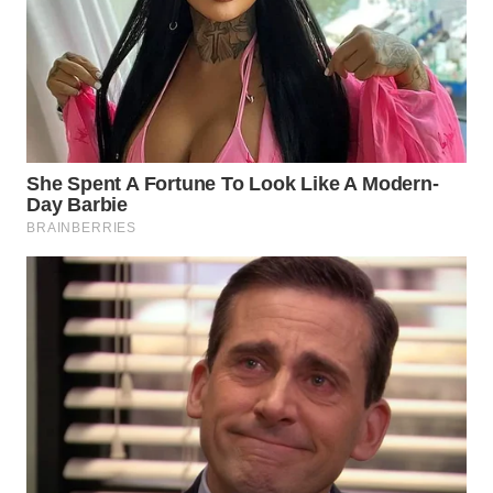
WN
PRIANGAN
TIMUR
WN
SEMARANG
WN
SOLO
WN
BOROBUDUR
WN
MADURA
WN