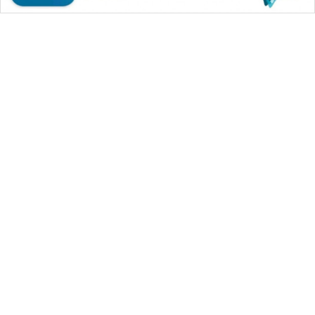
WAHANA MEDIA GROUP
|
|
|
WAHANA NEWS co
WAHANA TANI
WAHANA ADVOKAT
|
|
WAHANA INFRASTRUKTUR
WAHANA KONSUMEN
|
|
|
WAHANA LISTRIK
WAHANA TRAVEL
WAHANA TV
|
|
|
WAHANANEWS id
WAHANANEWS CO ID
WAHANANEWS NET
|
|
|
WAHANA SPORT ID
Wahana UMKM
Wahana Seleb
|
|
|
Wahana Persona
Wahana Otomotif
Wahana Health
|
Wahana Desa Wisata
Lapak Wahana