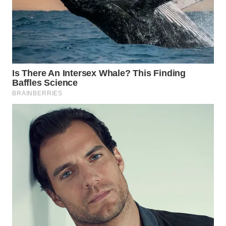
WN
TAPANULI
TENGAH
WN DELI
SERDANG
WN
TEBING
TINGGI
WN
PAKPAK
WN
KARAWANG
WN