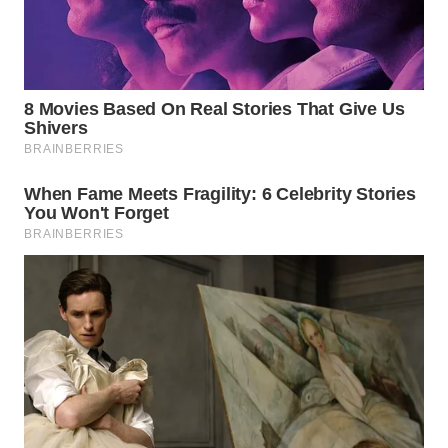
WAHANA
SPORT
WAHANA
UMKM
WAHANA
SELEB
WAHANA
PERSONA
WAHANA
OTOMOTIF
WAHANA
HEALTH