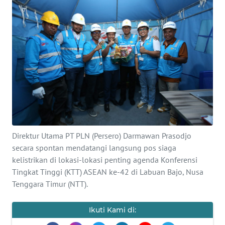
Informasi
INDEKS
BERITA
KONTAK
KAMI
INFO
IKLAN
Direktur Utama PT PLN (Persero) Darmawan Prasodjo
secara spontan mendatangi langsung pos siaga
TENTANG
kelistrikan di lokasi-lokasi penting agenda Konferensi
KAMI
Tingkat Tinggi (KTT) ASEAN ke-42 di Labuan Bajo, Nusa
Tenggara Timur (NTT).
PEDOMAN
MEDIA
SIBER
Ikuti Kami di: