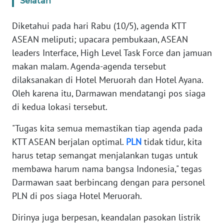
Selatan
WN
Diketahui pada hari Rabu (10/5), agenda KTT
BANTEN
ASEAN meliputi; upacara pembukaan, ASEAN
leaders Interface, High Level Task Force dan jamuan
WN
makan malam. Agenda-agenda tersebut
NTT
dilaksanakan di Hotel Meruorah dan Hotel Ayana.
Oleh karena itu, Darmawan mendatangi pos siaga
WN
KEPRI
di kedua lokasi tersebut.
"Tugas kita semua memastikan tiap agenda pada
WN
KTT ASEAN berjalan optimal.
PLN
tidak tidur, kita
PAPUA
harus tetap semangat menjalankan tugas untuk
membawa harum nama bangsa Indonesia," tegas
WN
PAPUA
Darmawan saat berbincang dengan para personel
BARAT
PLN di pos siaga Hotel Meruorah.
WN
Dirinya juga berpesan, keandalan pasokan listrik