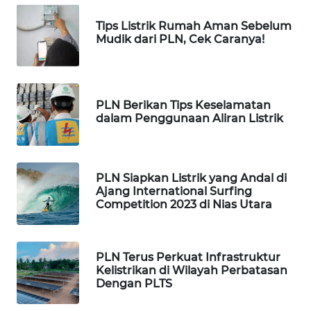
ID
Tips Listrik Rumah Aman Sebelum
Mudik dari PLN, Cek Caranya!
MAWAKA
ID
MARTABAT
PLN Berikan Tips Keselamatan
NET
dalam Penggunaan Aliran Listrik
PLN
WATCH
PLN Siapkan Listrik yang Andal di
Ajang International Surfing
MKLI
Competition 2023 di Nias Utara
LPKKI
PLN Terus Perkuat Infrastruktur
LKKI
Kelistrikan di Wilayah Perbatasan
Dengan PLTS
KOPEKLIN