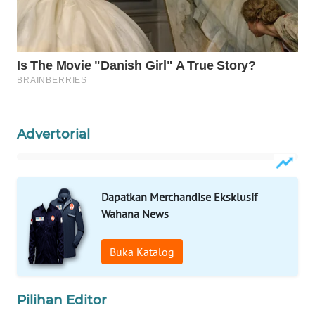
WAHANA
DESA
WISATA
LAPAK
WAHANA
Advertorial
Wahana
Network
Dapatkan Merchandise Eksklusif
KONSUMEN
Wahana News
LISTRIK
MASYARAKAT
Buka Katalog
KELISTRIKAN
Pilihan Editor
WALINKI