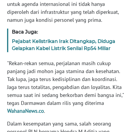
RIAU
untuk agenda internasional ini tidak hanya
diperoleh dari infrastruktur yang telah diperkuat,
WN
namun juga kondisi personel yang prima.
SERAMBI
Baca Juga:
WN
Pejabat Kelistrikan Irak Ditangkap, Diduga
JAMBI
Gelapkan Kabel Listrik Senilai Rp54 Miliar
WN
"Rekan-rekan semua, perjalanan masih cukup
SULTRA
panjang jadi mohon jaga stamina dan kesehatan.
Tak lupa, jaga terus kedisiplinan dan koordinasi.
WN
Jaga terus totalitas, pengabdian dan loyalitas. Kita
NTB
semua saat ini sedang berkorban demi bangsa ini,"
tegas Darmawan dalam rilis yang diterima
WN
SULTENG
WahanaNews.co
.
Dalam kesempatan yang sama, salah seorang
WN
personel PLN bernama Hendra M Aditia yang
SULBAR