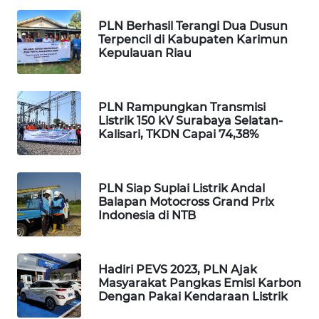
PLN Berhasil Terangi Dua Dusun
PORTAL
Terpencil di Kabupaten Karimun
KONSUMEN
Kepulauan Riau
FORWAMKI
PLN Rampungkan Transmisi
Listrik 150 kV Surabaya Selatan-
ALPERKLINAS
Kalisari, TKDN Capai 74,38%
FORJASIDA
PLN Siap Suplai Listrik Andal
TAMBANG
Balapan Motocross Grand Prix
NEWS
Indonesia di NTB
SITUNGIR
NEWS
Hadiri PEVS 2023, PLN Ajak
Masyarakat Pangkas Emisi Karbon
Dengan Pakai Kendaraan Listrik
SIDIKALANG
NEWS