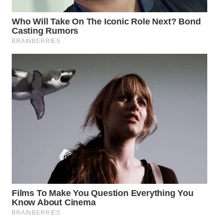
BEKASI
WN
BOGOR
WN
DEPOK
WN
TAPANULI
UTARA
WN
SAMOSIR
WN
PADANG
LAWAS