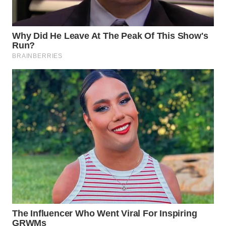
SURABAYA
WN
NATUNA
WN
BINTAN
WN
MANDALIKA
WN
LIKUPANG
WN
LABUANBAJO
WN
BORNEO