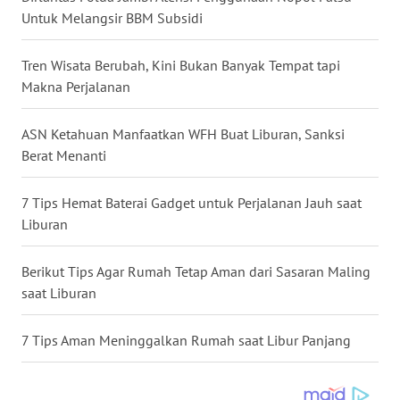
Untuk Melangsir BBM Subsidi
WN
NUSANTARA
Tren Wisata Berubah, Kini Bukan Banyak Tempat tapi
Makna Perjalanan
WN
JOGJA
ASN Ketahuan Manfaatkan WFH Buat Liburan, Sanksi
Berat Menanti
WN
JATIM
7 Tips Hemat Baterai Gadget untuk Perjalanan Jauh saat
Liburan
WN
BALI
Berikut Tips Agar Rumah Tetap Aman dari Sasaran Maling
saat Liburan
WN
KALBAR
7 Tips Aman Meninggalkan Rumah saat Libur Panjang
WN
KALTENG