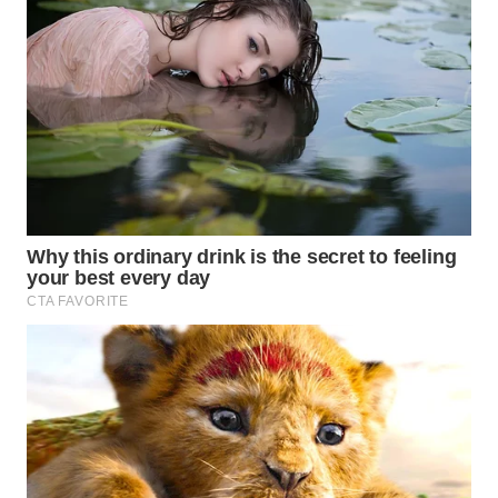
BEKASI
WN
BOGOR
WN
DEPOK
WN
TAPANULI
UTARA
WN
SAMOSIR
WN
PADANG
LAWAS