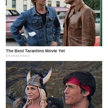
WN
MALUKU
WN
MALUT
WN
DAIRI
WN
DANAU
TOBA
WN
NIAS
WN