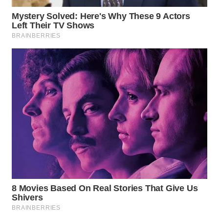
WN
INDRAMAYU
WN
KUNINGAN
WN
MAJALENGKA
WN
SUBANG
WN
SUKABUMI
WN
PURWAKARTA