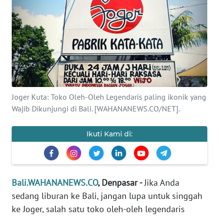
Informasi
INDEKS
BERITA
KONTAK
KAMI
Joger Kuta: Toko Oleh-Oleh Legendaris paling ikonik yang
Wajib Dikunjungi di Bali. [WAHANANEWS.CO/NET].
INFO
IKLAN
Ikuti Kami di:
TENTANG
KAMI
PEDOMAN
Bali.WAHANANEWS.CO
, Denpasar -
Jika Anda
MEDIA
sedang liburan ke Bali, jangan lupa untuk singgah
SIBER
ke Joger, salah satu toko oleh-oleh legendaris