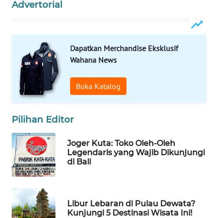
Advertorial
WAHANA
LISTRIK
Dapatkan Merchandise Eksklusif
Wahana News
WAHANA
TRAVEL
Buka Katalog
WAHANA
TV
Pilihan Editor
WAHANANEWS
Joger Kuta: Toko Oleh-Oleh
ID
Legendaris yang Wajib Dikunjungi
di Bali
WAHANANEWS
CO ID
Libur Lebaran di Pulau Dewata?
WAHANANEWS
Kunjungi 5 Destinasi Wisata Ini!
NET