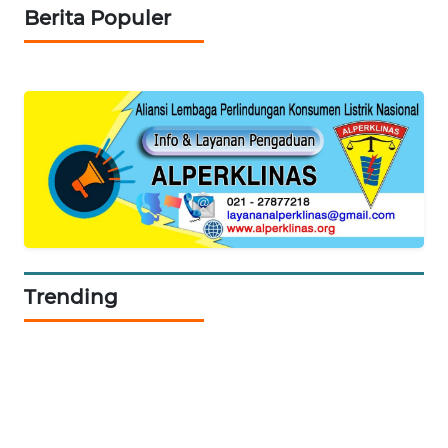
ID
Berita Populer
MAWAKA
ID
MARTABAT
NET
PLN
WATCH
MKLI
Trending
LPKKI
LKKI
KOPEKLIN