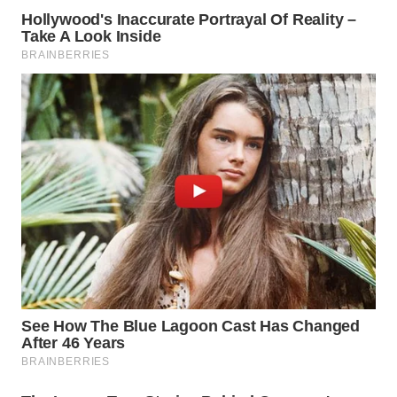
WN
PRIANGAN
TIMUR
WN
SEMARANG
WN
SOLO
WN
BOROBUDUR
WN
MADURA
WN