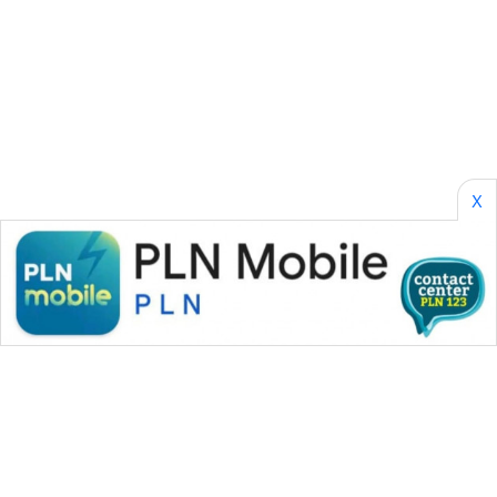
SONYA
ASA
NEWS
X