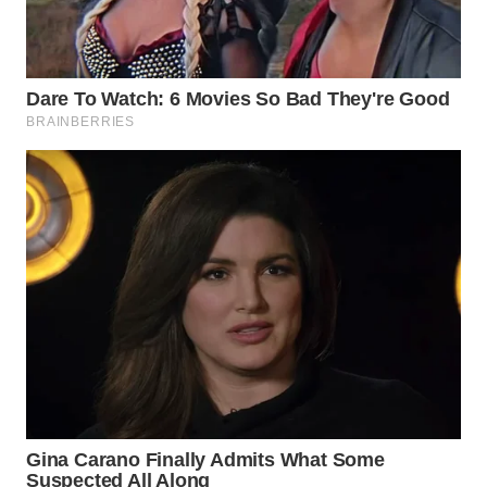
LANGKAT
WN
TAPANULI
SELATAN
WN
TANJUNG
LESUNG
WN
KARO
WN
SIMALUNGUN
WN
LABUHANBATU