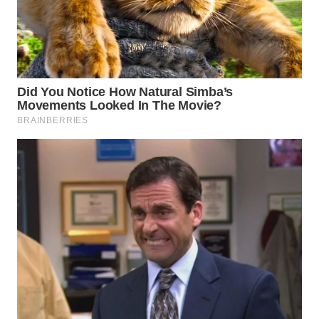
WN
SUMEDANG
WN
CIANJUR
WN
KEPULAUAN
SERIBU
WN
TANGERANG
WN
BINJAI
WN
CIREBON