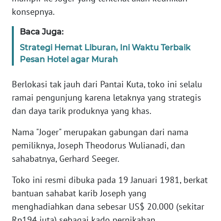
konsepnya.
WN
BANTEN
Baca Juga:
Strategi Hemat Liburan, Ini Waktu Terbaik
WN
Pesan Hotel agar Murah
NTT
Berlokasi tak jauh dari Pantai Kuta, toko ini selalu
WN
ramai pengunjung karena letaknya yang strategis
KEPRI
dan daya tarik produknya yang khas.
WN
Nama "Joger" merupakan gabungan dari nama
PAPUA
pemiliknya, Joseph Theodorus Wulianadi, dan
sahabatnya, Gerhard Seeger.
WN
PAPUA
Toko ini resmi dibuka pada 19 Januari 1981, berkat
BARAT
bantuan sahabat karib Joseph yang
menghadiahkan dana sebesar US$ 20.000 (sekitar
WN
Rp194 juta) sebagai kado pernikahan.