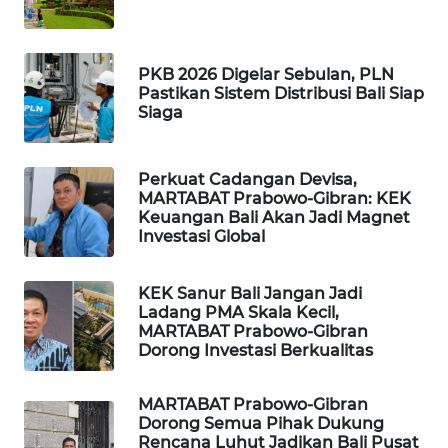
WAHANA
SPORT
PKB 2026 Digelar Sebulan, PLN
Pastikan Sistem Distribusi Bali Siap
Siaga
WAHANA
UMKM
Perkuat Cadangan Devisa,
WAHANA
MARTABAT Prabowo-Gibran: KEK
Keuangan Bali Akan Jadi Magnet
SELEB
Investasi Global
WAHANA
PERSONA
KEK Sanur Bali Jangan Jadi
Ladang PMA Skala Kecil,
MARTABAT Prabowo-Gibran
WAHANA
Dorong Investasi Berkualitas
OTOMOTIF
MARTABAT Prabowo-Gibran
WAHANA
Dorong Semua Pihak Dukung
HEALTH
Rencana Luhut Jadikan Bali Pusat