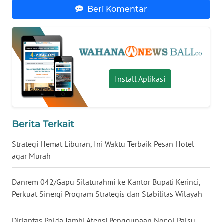
Beri Komentar
WN
BABEL
WN
SUMBAR
Install Aplikasi
WN
SUMSEL
Berita Terkait
WN
Strategi Hemat Liburan, Ini Waktu Terbaik Pesan Hotel
BENGKULU
agar Murah
WN
Danrem 042/Gapu Silaturahmi ke Kantor Bupati Kerinci,
LAMPUNG
Perkuat Sinergi Program Strategis dan Stabilitas Wilayah
WN
Dirlantas Polda Jambi Atensi Penggunaan Nopol Palsu
JATENG