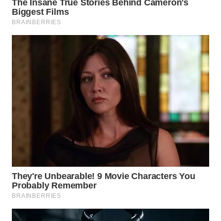
SURABAYA
WN
NATUNA
WN
BINTAN
WN
MANDALIKA
WN
LIKUPANG
WN
LABUANBAJO
WN
BORNEO