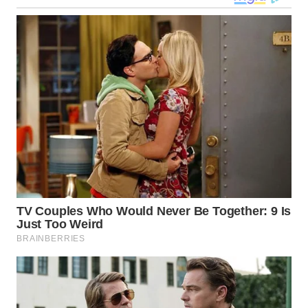
WN
KALTARA
WN
KALSEL
WN
KALTIM
WN
SULSEL
WN
GORONTALO
WN
SULUT