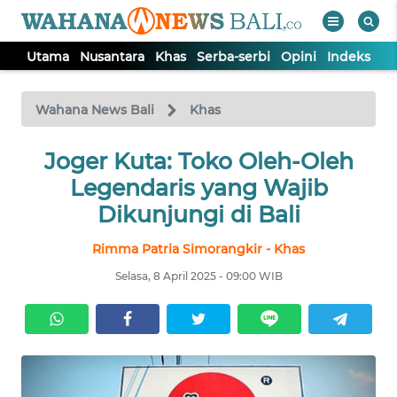
Utama
Nusantara
Khas
Serba-serbi
Opini
Indeks
WAHANA
Tutup
TV
Wahana News Bali
Khas
UTAMA
Joger Kuta: Toko Oleh-Oleh
Legendaris yang Wajib
NUSANTARA
Dikunjungi di Bali
Rimma Patria Simorangkir - Khas
KHAS
Selasa, 8 April 2025 - 09:00 WIB
SERBA-
SERBI
OPINI