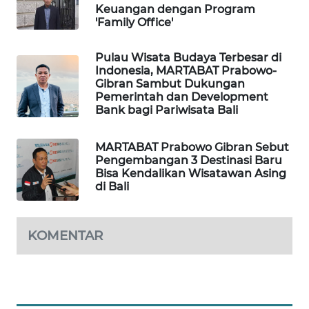
Keuangan dengan Program
'Family Office'
WAHANA
DESA
Pulau Wisata Budaya Terbesar di
WISATA
Indonesia, MARTABAT Prabowo-
Gibran Sambut Dukungan
LAPAK
Pemerintah dan Development
Bank bagi Pariwisata Bali
WAHANA
Wahana
MARTABAT Prabowo Gibran Sebut
Network
Pengembangan 3 Destinasi Baru
Bisa Kendalikan Wisatawan Asing
di Bali
KONSUMEN
LISTRIK
KOMENTAR
MASYARAKAT
KELISTRIKAN
WALINKI