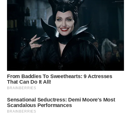
Wahana
Media
Group
WAHANA
NEWS
WAHANA
TANI
WAHANA
ADVOKAT
WAHANA
INFRASTRUKTUR
WAHANA
KONSUMEN