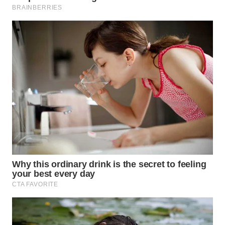
WN
TAPANULI
TENGAH
WN DELI
SERDANG
WN
TEBING
TINGGI
WN
PAKPAK
WN
KARAWANG
WN