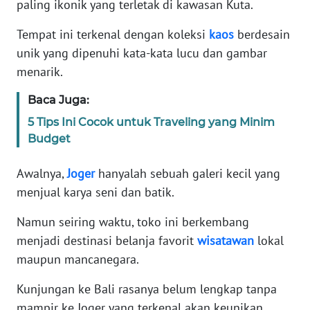
paling ikonik yang terletak di kawasan Kuta.
REDAKSI
Tempat ini terkenal dengan koleksi
kaos
berdesain
KARIR
unik yang dipenuhi kata-kata lucu dan gambar
menarik.
DISCLAIMER
Baca Juga:
Wahana
5 Tips Ini Cocok untuk Traveling yang Minim
News
Budget
Regional
Awalnya,
Joger
hanyalah sebuah galeri kecil yang
WN
menjual karya seni dan batik.
SUMUT
Namun seiring waktu, toko ini berkembang
WN
menjadi destinasi belanja favorit
wisatawan
lokal
JAKARTA
maupun mancanegara.
WN
Kunjungan ke Bali rasanya belum lengkap tanpa
JABAR
mampir ke Joger yang terkenal akan keunikan