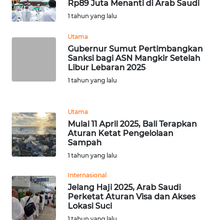
RIAU
Rp89 Juta Menanti di Arab Saudi
1 tahun yang lalu
WN
Utama
SERAMBI
Gubernur Sumut Pertimbangkan
Sanksi bagi ASN Mangkir Setelah
WN
Libur Lebaran 2025
JAMBI
1 tahun yang lalu
WN
SULTRA
Utama
Mulai 11 April 2025, Bali Terapkan
Aturan Ketat Pengelolaan
WN
Sampah
NTB
1 tahun yang lalu
WN
Internasional
SULTENG
Jelang Haji 2025, Arab Saudi
Perketat Aturan Visa dan Akses
Lokasi Suci
WN
SULBAR
1 tahun yang lalu