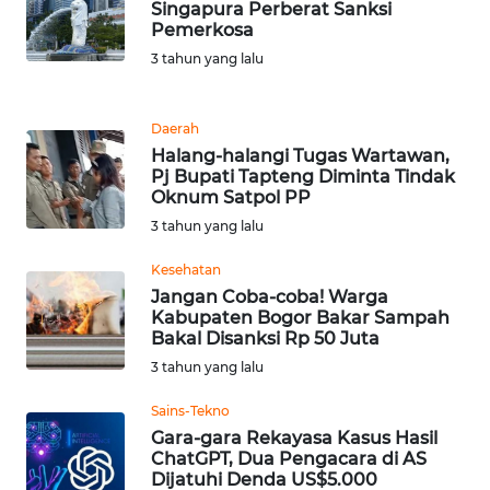
LANGKAT
Singapura Perberat Sanksi
Pemerkosa
3 tahun yang lalu
WN
TAPANULI
SELATAN
Daerah
Halang-halangi Tugas Wartawan,
WN
Pj Bupati Tapteng Diminta Tindak
TANJUNG
Oknum Satpol PP
LESUNG
3 tahun yang lalu
WN
Kesehatan
KARO
Jangan Coba-coba! Warga
Kabupaten Bogor Bakar Sampah
Bakal Disanksi Rp 50 Juta
WN
3 tahun yang lalu
SIMALUNGUN
Sains-Tekno
WN
Gara-gara Rekayasa Kasus Hasil
LABUHANBATU
ChatGPT, Dua Pengacara di AS
Dijatuhi Denda US$5.000