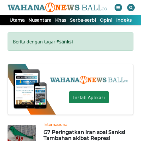
Utama
Nusantara
Khas
Serba-serbi
Opini
Indeks
WAHANA
Tutup
TV
Berita dengan tagar
#sanksi
UTAMA
NUSANTARA
KHAS
Install Aplikasi
SERBA-
SERBI
Internasional
G7 Peringatkan Iran soal Sanksi
OPINI
Tambahan akibat Represi