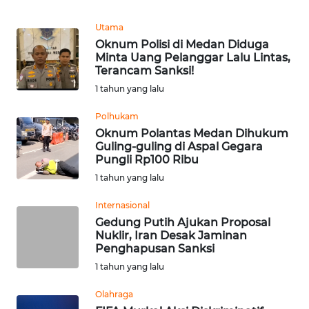
REDAKSI
Utama
Oknum Polisi di Medan Diduga
KARIR
Minta Uang Pelanggar Lalu Lintas,
Terancam Sanksi!
DISCLAIMER
1 tahun yang lalu
Polhukam
Wahana
News
Oknum Polantas Medan Dihukum
Regional
Guling-guling di Aspal Gegara
Pungli Rp100 Ribu
1 tahun yang lalu
WN
SUMUT
Internasional
Gedung Putih Ajukan Proposal
WN
Nuklir, Iran Desak Jaminan
JAKARTA
Penghapusan Sanksi
1 tahun yang lalu
WN
Olahraga
JABAR