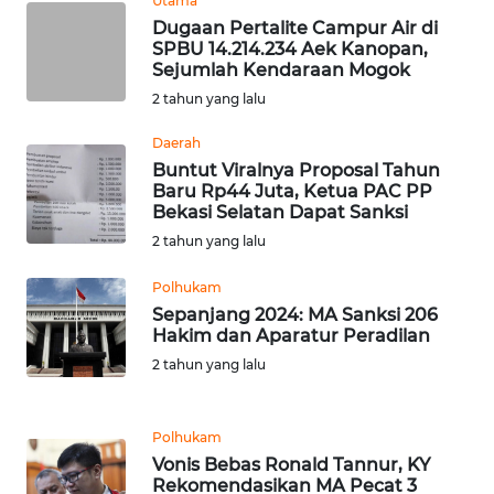
Utama
Dugaan Pertalite Campur Air di
SPBU 14.214.234 Aek Kanopan,
WN
Sejumlah Kendaraan Mogok
NUSANTARA
2 tahun yang lalu
WN
Daerah
JOGJA
Buntut Viralnya Proposal Tahun
Baru Rp44 Juta, Ketua PAC PP
Bekasi Selatan Dapat Sanksi
WN
JATIM
2 tahun yang lalu
Polhukam
WN
Sepanjang 2024: MA Sanksi 206
BALI
Hakim dan Aparatur Peradilan
2 tahun yang lalu
WN
KALBAR
Polhukam
WN
Vonis Bebas Ronald Tannur, KY
KALTENG
Rekomendasikan MA Pecat 3