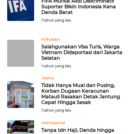
FIFA Murka! Aksi Diskriminatif
Suporter Bikin Indonesia Kena
WN
Denda Berat
BANTEN
1 tahun yang lalu
WN
Polhukam
NTT
Salahgunakan Visa Turis, Warga
Vietnam Dideportasi dari Jakarta
WN
Selatan
KEPRI
1 tahun yang lalu
WN
Utama
PAPUA
Tidak Hanya Mual dan Pusing,
Korban Dugaan Keracunan
Matauli Rasakan Detak Jantung
WN
Cepat Hingga Sesak
PAPUA
1 tahun yang lalu
BARAT
Internasional
WN
Tanpa Izin Haji, Denda hingga