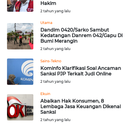
Hakim
2 tahun yang lalu
WN
KALTARA
Utama
Dandim 0420/Sarko Sambut
WN
Kedatangan Danrem 042/Gapu Di
KALSEL
Bumi Merangin
2 tahun yang lalu
WN
Sains-Tekno
KALTIM
Kominfo Klarifikasi Soal Ancaman
Sanksi PJP Terkait Judi Online
WN
2 tahun yang lalu
SULSEL
Ekuin
WN
Abaikan Hak Konsumen, 8
GORONTALO
Lembaga Jasa Keuangan Dikenai
Sanksi
2 tahun yang lalu
WN
SULUT