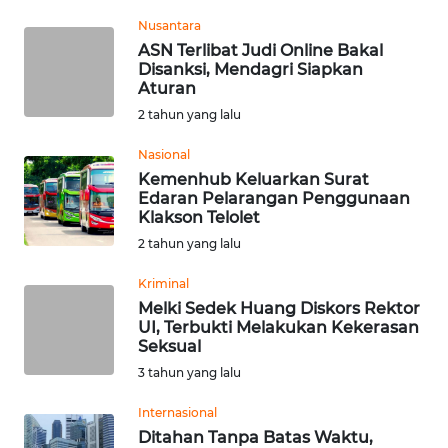
Nusantara
WN
ASN Terlibat Judi Online Bakal
MALUKU
Disanksi, Mendagri Siapkan
Aturan
WN
2 tahun yang lalu
MALUT
Nasional
Kemenhub Keluarkan Surat
WN
Edaran Pelarangan Penggunaan
DAIRI
Klakson Telolet
2 tahun yang lalu
WN
DANAU
Kriminal
TOBA
Melki Sedek Huang Diskors Rektor
UI, Terbukti Melakukan Kekerasan
Seksual
WN
3 tahun yang lalu
NIAS
Internasional
WN
Ditahan Tanpa Batas Waktu,