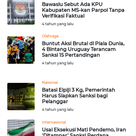
BEKASI
Bawaslu Sebut Ada KPU
Kabupaten MS-kan Parpol Tanpa
Verifikasi Faktual
WN
BOGOR
4 tahun yang lalu
Olahraga
WN
Buntut Aksi Brutal di Piala Dunia,
DEPOK
4 Bintang Uruguay Terancam
Sanksi 15 Pertandingan
WN
4 tahun yang lalu
TAPANULI
UTARA
Nasional
Batasi Elpiji 3 Kg, Pemerintah
WN
Harus Siapkan Sanksi bagi
SAMOSIR
Pelanggar
4 tahun yang lalu
WN
PADANG
Internasional
LAWAS
Usai Eksekusi Mati Pendemo, Iran
‘Ditampar’ Sanksi Perdana