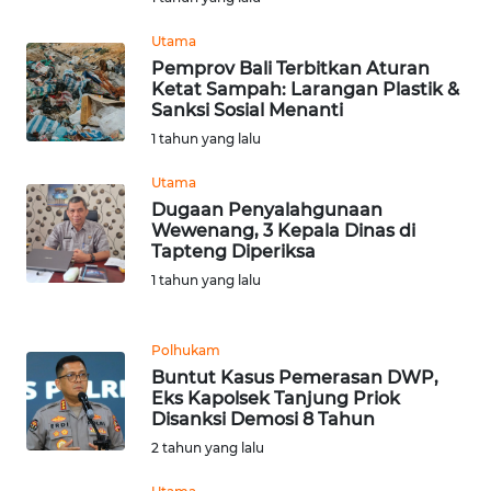
Utama
WN
Pemprov Bali Terbitkan Aturan
BABEL
Ketat Sampah: Larangan Plastik &
Sanksi Sosial Menanti
WN
1 tahun yang lalu
SUMBAR
Utama
Dugaan Penyalahgunaan
WN
Wewenang, 3 Kepala Dinas di
SUMSEL
Tapteng Diperiksa
1 tahun yang lalu
WN
BENGKULU
Polhukam
Buntut Kasus Pemerasan DWP,
WN
Eks Kapolsek Tanjung Priok
LAMPUNG
Disanksi Demosi 8 Tahun
2 tahun yang lalu
WN
JATENG