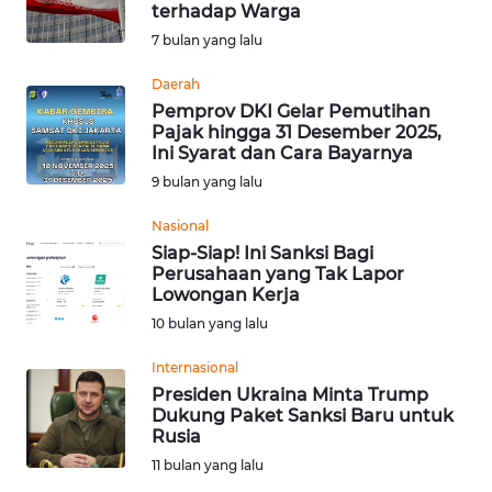
terhadap Warga
Informasi
7 bulan yang lalu
INDEKS
Daerah
BERITA
Pemprov DKI Gelar Pemutihan
Pajak hingga 31 Desember 2025,
Ini Syarat dan Cara Bayarnya
KONTAK
9 bulan yang lalu
KAMI
Nasional
INFO
Siap-Siap! Ini Sanksi Bagi
IKLAN
Perusahaan yang Tak Lapor
Lowongan Kerja
TENTANG
10 bulan yang lalu
KAMI
Internasional
Presiden Ukraina Minta Trump
PEDOMAN
Dukung Paket Sanksi Baru untuk
MEDIA
Rusia
SIBER
11 bulan yang lalu