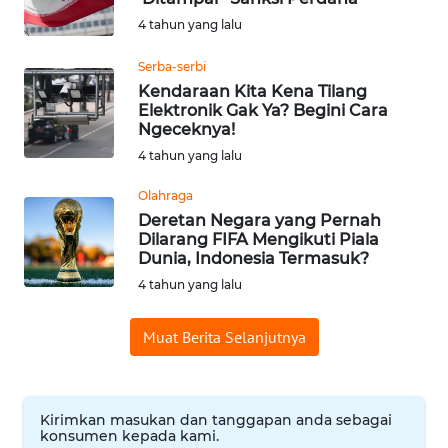
WN
4 tahun yang lalu
SUMEDANG
Serba-serbi
Kendaraan Kita Kena Tilang
WN
Elektronik Gak Ya? Begini Cara
CIANJUR
Ngeceknya!
4 tahun yang lalu
WN
KEPULAUAN
Olahraga
SERIBU
Deretan Negara yang Pernah
Dilarang FIFA Mengikuti Piala
Dunia, Indonesia Termasuk?
WN
4 tahun yang lalu
TANGERANG
Muat Berita Selanjutnya
WN
BINJAI
WN
Kirimkan masukan dan tanggapan anda sebagai
CIREBON
konsumen kepada kami.