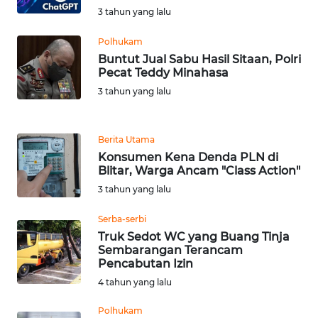
3 tahun yang lalu
WN
TAPANULI
Polhukam
TENGAH
Buntut Jual Sabu Hasil Sitaan, Polri
Pecat Teddy Minahasa
WN DELI
3 tahun yang lalu
SERDANG
WN
Berita Utama
TEBING
Konsumen Kena Denda PLN di
TINGGI
Blitar, Warga Ancam "Class Action"
3 tahun yang lalu
WN
PAKPAK
Serba-serbi
Truk Sedot WC yang Buang Tinja
Sembarangan Terancam
WN
Pencabutan Izin
KARAWANG
4 tahun yang lalu
WN
Polhukam