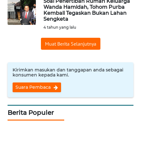
Soal Penertiban Rumah Keluarga
Wanda Hamidah, Tohom Purba
WN
Kembali Tegaskan Bukan Lahan
Sengketa
INDRAMAYU
4 tahun yang lalu
WN
KUNINGAN
Muat Berita Selanjutnya
WN
MAJALENGKA
Kirimkan masukan dan tanggapan anda sebagai
konsumen kepada kami.
WN
Suara Pembaca
SUBANG
WN
Berita Populer
SUKABUMI
WN
PURWAKARTA