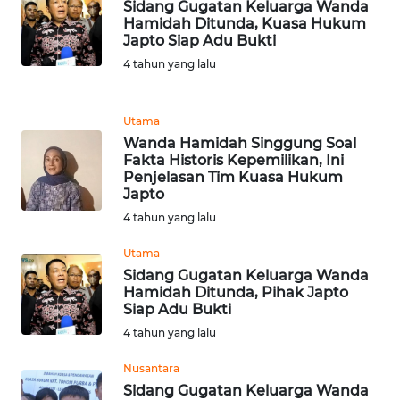
Sidang Gugatan Keluarga Wanda
Hamidah Ditunda, Kuasa Hukum
WN
Japto Siap Adu Bukti
BANTEN
4 tahun yang lalu
WN
NTT
Utama
Wanda Hamidah Singgung Soal
Fakta Historis Kepemilikan, Ini
WN
Penjelasan Tim Kuasa Hukum
KEPRI
Japto
4 tahun yang lalu
WN
PAPUA
Utama
Sidang Gugatan Keluarga Wanda
Hamidah Ditunda, Pihak Japto
WN
Siap Adu Bukti
PAPUA
4 tahun yang lalu
BARAT
Nusantara
WN
Sidang Gugatan Keluarga Wanda