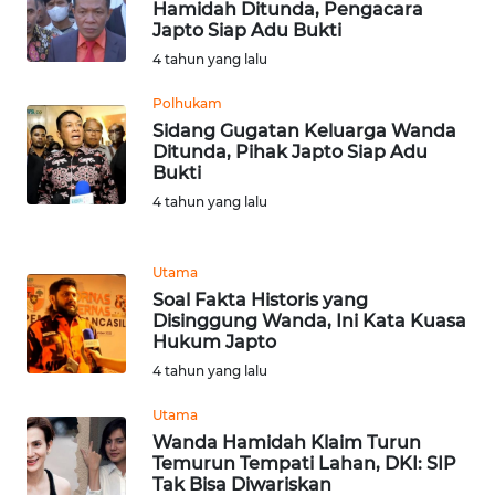
RIAU
Hamidah Ditunda, Pengacara
Japto Siap Adu Bukti
4 tahun yang lalu
WN
SERAMBI
Polhukam
Sidang Gugatan Keluarga Wanda
WN
Ditunda, Pihak Japto Siap Adu
JAMBI
Bukti
4 tahun yang lalu
WN
SULTRA
Utama
Soal Fakta Historis yang
WN
Disinggung Wanda, Ini Kata Kuasa
NTB
Hukum Japto
4 tahun yang lalu
WN
SULTENG
Utama
Wanda Hamidah Klaim Turun
Temurun Tempati Lahan, DKI: SIP
WN
Tak Bisa Diwariskan
SULBAR