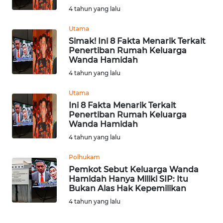
BEKASI
4 tahun yang lalu
WN
Utama
BOGOR
Simak! Ini 8 Fakta Menarik Terkait
Penertiban Rumah Keluarga
Wanda Hamidah
WN
4 tahun yang lalu
DEPOK
Utama
WN
Ini 8 Fakta Menarik Terkait
TAPANULI
Penertiban Rumah Keluarga
UTARA
Wanda Hamidah
4 tahun yang lalu
WN
Polhukam
SAMOSIR
Pemkot Sebut Keluarga Wanda
Hamidah Hanya Miliki SIP: Itu
WN
Bukan Alas Hak Kepemilikan
PADANG
4 tahun yang lalu
LAWAS