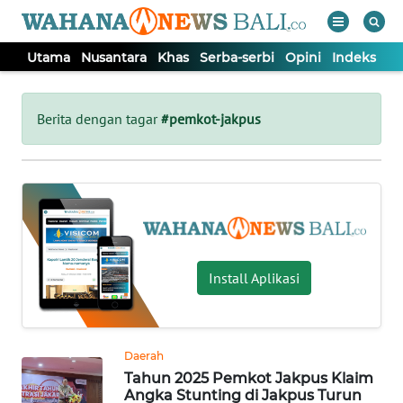
Utama
Nusantara
Khas
Serba-serbi
Opini
Indeks
WAHANA
Tutup
TV
Berita dengan tagar
#pemkot-jakpus
UTAMA
NUSANTARA
KHAS
Install Aplikasi
SERBA-
SERBI
Daerah
Tahun 2025 Pemkot Jakpus Klaim
OPINI
Angka Stunting di Jakpus Turun