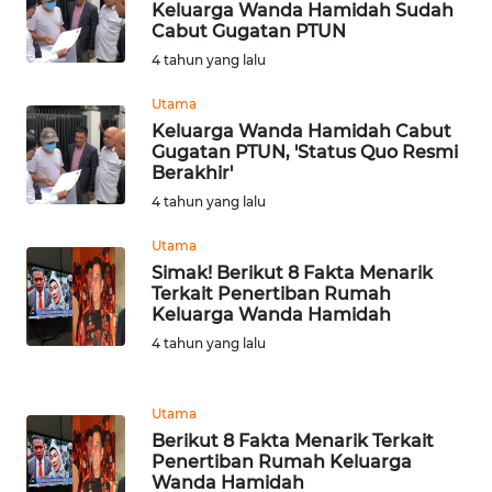
Keluarga Wanda Hamidah Sudah
WN
Cabut Gugatan PTUN
TAPANULI
4 tahun yang lalu
TENGAH
Utama
WN DELI
Keluarga Wanda Hamidah Cabut
SERDANG
Gugatan PTUN, 'Status Quo Resmi
Berakhir'
4 tahun yang lalu
WN
TEBING
Utama
TINGGI
Simak! Berikut 8 Fakta Menarik
Terkait Penertiban Rumah
WN
Keluarga Wanda Hamidah
PAKPAK
4 tahun yang lalu
WN
Utama
KARAWANG
Berikut 8 Fakta Menarik Terkait
Penertiban Rumah Keluarga
WN
Wanda Hamidah