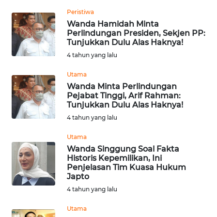
REDAKSI
Peristiwa
Wanda Hamidah Minta
Perlindungan Presiden, Sekjen PP:
KARIR
Tunjukkan Dulu Alas Haknya!
4 tahun yang lalu
DISCLAIMER
Utama
Wahana
Wanda Minta Perlindungan
News
Pejabat Tinggi, Arif Rahman:
Regional
Tunjukkan Dulu Alas Haknya!
4 tahun yang lalu
WN
Utama
SUMUT
Wanda Singgung Soal Fakta
Historis Kepemilikan, Ini
WN
Penjelasan Tim Kuasa Hukum
JAKARTA
Japto
4 tahun yang lalu
WN
Utama
JABAR