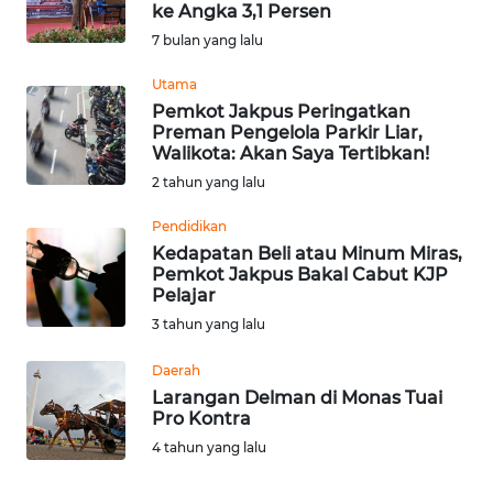
ke Angka 3,1 Persen
Informasi
7 bulan yang lalu
INDEKS
Utama
BERITA
Pemkot Jakpus Peringatkan
Preman Pengelola Parkir Liar,
Walikota: Akan Saya Tertibkan!
KONTAK
2 tahun yang lalu
KAMI
Pendidikan
INFO
Kedapatan Beli atau Minum Miras,
IKLAN
Pemkot Jakpus Bakal Cabut KJP
Pelajar
TENTANG
3 tahun yang lalu
KAMI
Daerah
Larangan Delman di Monas Tuai
PEDOMAN
Pro Kontra
MEDIA
4 tahun yang lalu
SIBER