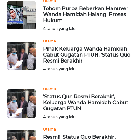
LANGKAT
Utama
Tohom Purba Beberkan Manuver
Wanda Hamidah Halangi Proses
WN
Hukum
TAPANULI
4 tahun yang lalu
SELATAN
Utama
WN
Pihak Keluarga Wanda Hamidah
TANJUNG
Cabut Gugatan PTUN, 'Status Quo
LESUNG
Resmi Berakhir'
4 tahun yang lalu
WN
KARO
Utama
'Status Quo Resmi Berakhir',
WN
Keluarga Wanda Hamidah Cabut
SIMALUNGUN
Gugatan PTUN
4 tahun yang lalu
WN
Utama
LABUHANBATU
Resmi! 'Status Quo Berakhir',