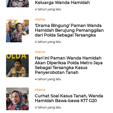
Keluarga Wanda Hamidah
4 tahun yang lalu
WN
NUSANTARA
Utama
‌'Drama Bingung' Paman Wanda
Hamidah Berujung Pemanggilan
WN
dari Polda Sebagai Tersangka
JOGJA
4 tahun yang lalu
WN
Utama
JATIM
Hari ini Paman Wanda Hamidah
Akan Diperiksa Polda Metro Jaya
Sebagai Tersangka Kasus
WN
Penyerobotan Tanah
BALI
4 tahun yang lalu
WN
Utama
KALBAR
Curhat Soal Kasus Tanah, Wanda
Hamidah Bawa-bawa KTT G20
WN
4 tahun yang lalu
KALTENG