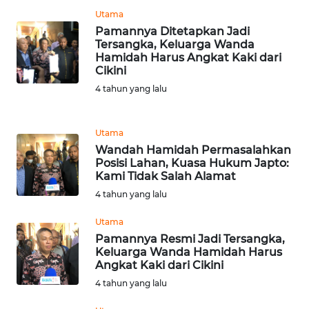
Utama
WN
Pamannya Ditetapkan Jadi
MALUKU
Tersangka, Keluarga Wanda
Hamidah Harus Angkat Kaki dari
Cikini
WN
4 tahun yang lalu
MALUT
WN
Utama
DAIRI
Wandah Hamidah Permasalahkan
Posisi Lahan, Kuasa Hukum Japto:
Kami Tidak Salah Alamat
WN
DANAU
4 tahun yang lalu
TOBA
Utama
Pamannya Resmi Jadi Tersangka,
WN
Keluarga Wanda Hamidah Harus
NIAS
Angkat Kaki dari Cikini
4 tahun yang lalu
WN