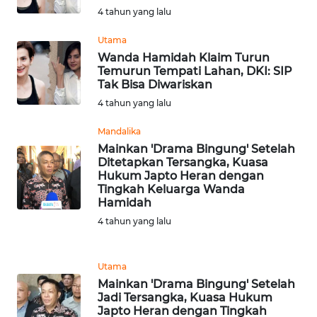
4 tahun yang lalu
WN
Utama
BABEL
Wanda Hamidah Klaim Turun
Temurun Tempati Lahan, DKI: SIP
Tak Bisa Diwariskan
WN
SUMBAR
4 tahun yang lalu
Mandalika
WN
Mainkan 'Drama Bingung' Setelah
SUMSEL
Ditetapkan Tersangka, Kuasa
Hukum Japto Heran dengan
Tingkah Keluarga Wanda
WN
Hamidah
BENGKULU
4 tahun yang lalu
WN
LAMPUNG
Utama
Mainkan 'Drama Bingung' Setelah
Jadi Tersangka, Kuasa Hukum
WN
Japto Heran dengan Tingkah
JATENG