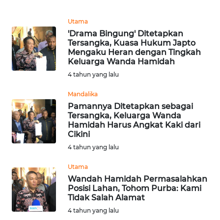
WN
Utama
KALTARA
'Drama Bingung' Ditetapkan
Tersangka, Kuasa Hukum Japto
Mengaku Heran dengan Tingkah
WN
Keluarga Wanda Hamidah
KALSEL
4 tahun yang lalu
WN
Mandalika
KALTIM
Pamannya Ditetapkan sebagai
Tersangka, Keluarga Wanda
Hamidah Harus Angkat Kaki dari
WN
Cikini
SULSEL
4 tahun yang lalu
WN
Utama
GORONTALO
Wandah Hamidah Permasalahkan
Posisi Lahan, Tohom Purba: Kami
Tidak Salah Alamat
WN
4 tahun yang lalu
SULUT