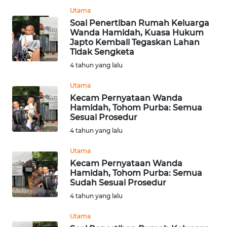
Utama
WN
SUMEDANG
Soal Penertiban Rumah Keluarga
Wanda Hamidah, Kuasa Hukum
Japto Kembali Tegaskan Lahan
WN
Tidak Sengketa
CIANJUR
4 tahun yang lalu
Utama
WN
KEPULAUAN
Kecam Pernyataan Wanda
Hamidah, Tohom Purba: Semua
SERIBU
Sesuai Prosedur
4 tahun yang lalu
WN
TANGERANG
Utama
Kecam Pernyataan Wanda
WN
Hamidah, Tohom Purba: Semua
Sudah Sesuai Prosedur
BINJAI
4 tahun yang lalu
WN
Utama
CIREBON