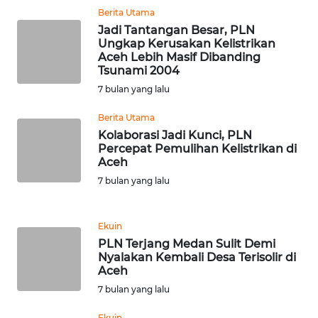
RIAU
Berita Utama
Jadi Tantangan Besar, PLN
WN
Ungkap Kerusakan Kelistrikan
SERAMBI
Aceh Lebih Masif Dibanding
Tsunami 2004
7 bulan yang lalu
WN
JAMBI
Berita Utama
Kolaborasi Jadi Kunci, PLN
WN
Percepat Pemulihan Kelistrikan di
SULTRA
Aceh
7 bulan yang lalu
WN
NTB
Ekuin
PLN Terjang Medan Sulit Demi
WN
Nyalakan Kembali Desa Terisolir di
SULTENG
Aceh
7 bulan yang lalu
WN
SULBAR
Ekuin