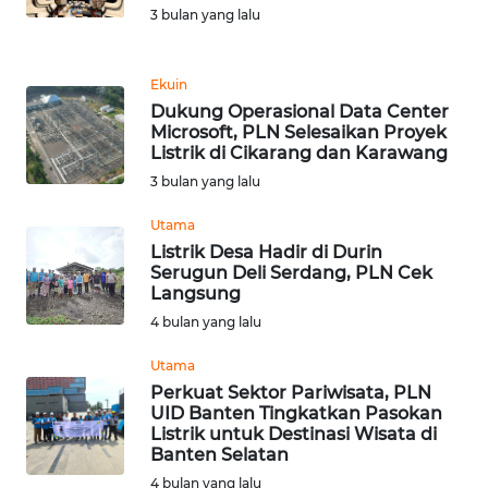
3 bulan yang lalu
REDAKSI
KARIR
Ekuin
Dukung Operasional Data Center
Microsoft, PLN Selesaikan Proyek
DISCLAIMER
Listrik di Cikarang dan Karawang
3 bulan yang lalu
Wahana
News
Utama
Regional
Listrik Desa Hadir di Durin
Serugun Deli Serdang, PLN Cek
WN
Langsung
SUMUT
4 bulan yang lalu
Utama
WN
JAKARTA
Perkuat Sektor Pariwisata, PLN
UID Banten Tingkatkan Pasokan
Listrik untuk Destinasi Wisata di
WN
Banten Selatan
JABAR
4 bulan yang lalu