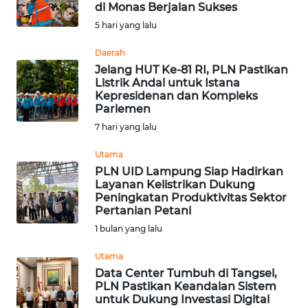
di Monas Berjalan Sukses
Informasi
5 hari yang lalu
INDEKS
Daerah
BERITA
Jelang HUT Ke-81 RI, PLN Pastikan
Listrik Andal untuk Istana
Kepresidenan dan Kompleks
KONTAK
Parlemen
KAMI
7 hari yang lalu
INFO
Utama
IKLAN
PLN UID Lampung Siap Hadirkan
Layanan Kelistrikan Dukung
Peningkatan Produktivitas Sektor
TENTANG
Pertanian Petani
KAMI
1 bulan yang lalu
PEDOMAN
Utama
MEDIA
Data Center Tumbuh di Tangsel,
SIBER
PLN Pastikan Keandalan Sistem
untuk Dukung Investasi Digital