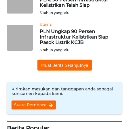
Kelistrikan Telah Siap
WN
3 tahun yang lalu
INDRAMAYU
Utama
PLN Ungkap 90 Persen
WN
Infrastruktur Kelistrikan Siap
KUNINGAN
Pasok Listrik KCJB
3 tahun yang lalu
WN
MAJALENGKA
Muat Berita Selanjutnya
WN
SUBANG
Kirimkan masukan dan tanggapan anda sebagai
konsumen kepada kami.
WN
SUKABUMI
Suara Pembaca
WN
PURWAKARTA
Berita Populer