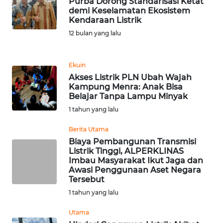
Purba Dorong Standarisasi Ketat
demi Keselamatan Ekosistem
Kendaraan Listrik
WN
KALTARA
12 bulan yang lalu
WN
Ekuin
KALSEL
Akses Listrik PLN Ubah Wajah
Kampung Menra: Anak Bisa
WN
Belajar Tanpa Lampu Minyak
KALTIM
1 tahun yang lalu
Berita Utama
WN
Biaya Pembangunan Transmisi
SULSEL
Listrik Tinggi, ALPERKLINAS
Imbau Masyarakat Ikut Jaga dan
WN
Awasi Penggunaan Aset Negara
Tersebut
GORONTALO
1 tahun yang lalu
WN
Utama
SULUT