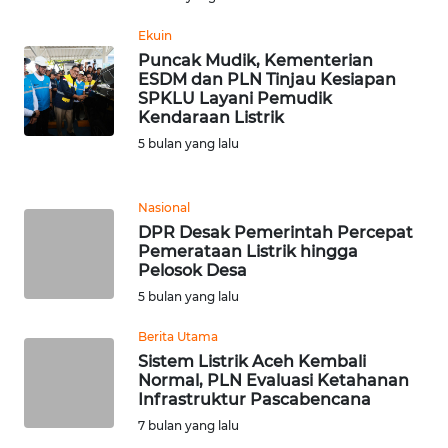
Ekuin
WN
BANTEN
Puncak Mudik, Kementerian
ESDM dan PLN Tinjau Kesiapan
SPKLU Layani Pemudik
WN
Kendaraan Listrik
NTT
5 bulan yang lalu
WN
KEPRI
Nasional
DPR Desak Pemerintah Percepat
Pemerataan Listrik hingga
WN
Pelosok Desa
PAPUA
5 bulan yang lalu
WN
Berita Utama
PAPUA
Sistem Listrik Aceh Kembali
BARAT
Normal, PLN Evaluasi Ketahanan
Infrastruktur Pascabencana
7 bulan yang lalu
WN