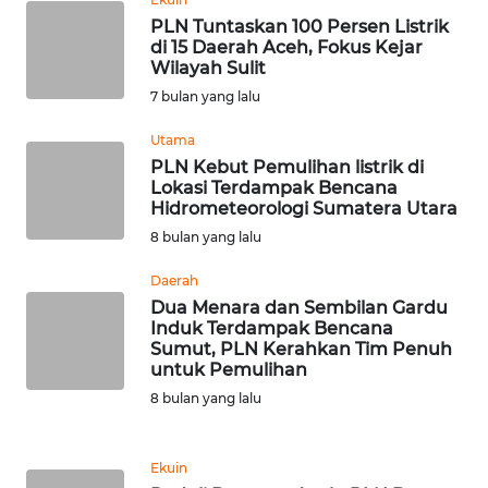
PLN Tuntaskan 100 Persen Listrik
di 15 Daerah Aceh, Fokus Kejar
WN
Wilayah Sulit
BABEL
7 bulan yang lalu
WN
Utama
SUMBAR
PLN Kebut Pemulihan listrik di
Lokasi Terdampak Bencana
Hidrometeorologi Sumatera Utara
WN
8 bulan yang lalu
SUMSEL
Daerah
WN
Dua Menara dan Sembilan Gardu
BENGKULU
Induk Terdampak Bencana
Sumut, PLN Kerahkan Tim Penuh
untuk Pemulihan
WN
8 bulan yang lalu
LAMPUNG
WN
Ekuin
JATENG