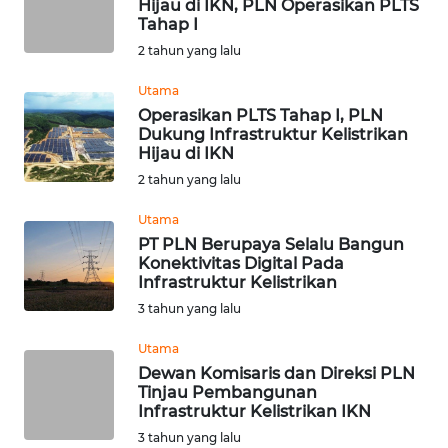
Hijau di IKN, PLN Operasikan PLTS
WN
Tahap I
TAPANULI
2 tahun yang lalu
TENGAH
Utama
Operasikan PLTS Tahap I, PLN
WN DELI
Dukung Infrastruktur Kelistrikan
SERDANG
Hijau di IKN
2 tahun yang lalu
WN
TEBING
Utama
TINGGI
PT PLN Berupaya Selalu Bangun
Konektivitas Digital Pada
Infrastruktur Kelistrikan
WN
PAKPAK
3 tahun yang lalu
Utama
WN
Dewan Komisaris dan Direksi PLN
KARAWANG
Tinjau Pembangunan
Infrastruktur Kelistrikan IKN
WN
3 tahun yang lalu