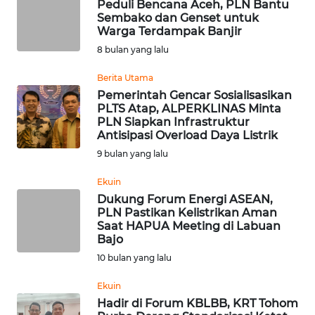
Peduli Bencana Aceh, PLN Bantu
Sembako dan Genset untuk
Warga Terdampak Banjir
WN
NUSANTARA
8 bulan yang lalu
Berita Utama
WN
Pemerintah Gencar Sosialisasikan
JOGJA
PLTS Atap, ALPERKLINAS Minta
PLN Siapkan Infrastruktur
Antisipasi Overload Daya Listrik
WN
JATIM
9 bulan yang lalu
Ekuin
WN
Dukung Forum Energi ASEAN,
BALI
PLN Pastikan Kelistrikan Aman
Saat HAPUA Meeting di Labuan
Bajo
WN
KALBAR
10 bulan yang lalu
Ekuin
WN
Hadir di Forum KBLBB, KRT Tohom
KALTENG