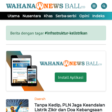
Utama
Nusantara
Khas
Serba-serbi
Opini
Indeks
WAHANA
Tutup
TV
Berita dengan tagar
#infrastruktur-kelistrikan
UTAMA
NUSANTARA
KHAS
Install Aplikasi
SERBA-
SERBI
Daerah
Tanpa Kedip, PLN Jaga Keandalan
OPINI
Listrik Zikir dan Doa Kebangsaan