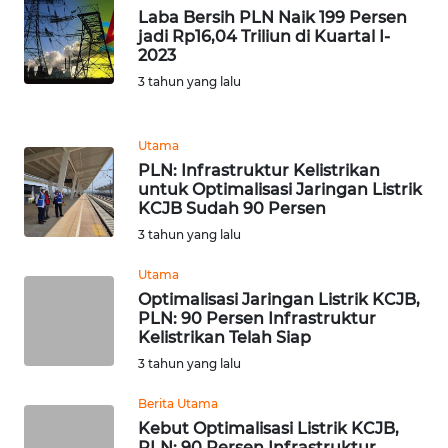
Laba Bersih PLN Naik 199 Persen
WN
jadi Rp16,04 Triliun di Kuartal I-
SUMEDANG
2023
3 tahun yang lalu
WN
CIANJUR
Utama
PLN: Infrastruktur Kelistrikan
WN
untuk Optimalisasi Jaringan Listrik
KEPULAUAN
KCJB Sudah 90 Persen
SERIBU
3 tahun yang lalu
WN
Utama
TANGERANG
Optimalisasi Jaringan Listrik KCJB,
PLN: 90 Persen Infrastruktur
Kelistrikan Telah Siap
WN
BINJAI
3 tahun yang lalu
Berita Utama
WN
Kebut Optimalisasi Listrik KCJB,
CIREBON
PLN: 90 Persen Infrastruktur