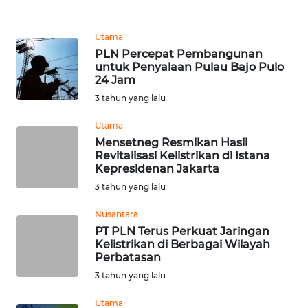
BEKASI
Utama
WN
PLN Percepat Pembangunan
BOGOR
untuk Penyalaan Pulau Bajo Pulo
24 Jam
WN
3 tahun yang lalu
DEPOK
Utama
WN
Mensetneg Resmikan Hasil
Revitalisasi Kelistrikan di Istana
TAPANULI
Kepresidenan Jakarta
UTARA
3 tahun yang lalu
WN
Nusantara
SAMOSIR
PT PLN Terus Perkuat Jaringan
Kelistrikan di Berbagai Wilayah
Perbatasan
WN
PADANG
3 tahun yang lalu
LAWAS
Utama