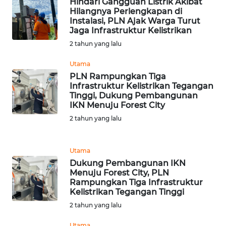
Hindari Gangguan Listrik Akibat
Hilangnya Perlengkapan di
WN
Instalasi, PLN Ajak Warga Turut
Jaga Infrastruktur Kelistrikan
MALUKU
2 tahun yang lalu
WN
Utama
MALUT
PLN Rampungkan Tiga
Infrastruktur Kelistrikan Tegangan
WN
Tinggi, Dukung Pembangunan
IKN Menuju Forest City
DAIRI
2 tahun yang lalu
WN
DANAU
Utama
TOBA
Dukung Pembangunan IKN
Menuju Forest City, PLN
WN
Rampungkan Tiga Infrastruktur
NIAS
Kelistrikan Tegangan Tinggi
2 tahun yang lalu
WN
Utama