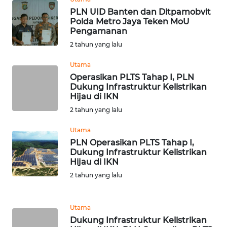
LANGKAT
PLN UID Banten dan Ditpamobvit
Polda Metro Jaya Teken MoU
WN
Pengamanan
TAPANULI
2 tahun yang lalu
SELATAN
Utama
WN
Operasikan PLTS Tahap I, PLN
Dukung Infrastruktur Kelistrikan
TANJUNG
Hijau di IKN
LESUNG
2 tahun yang lalu
WN
Utama
KARO
PLN Operasikan PLTS Tahap I,
Dukung Infrastruktur Kelistrikan
Hijau di IKN
WN
SIMALUNGUN
2 tahun yang lalu
WN
Utama
LABUHANBATU
Dukung Infrastruktur Kelistrikan