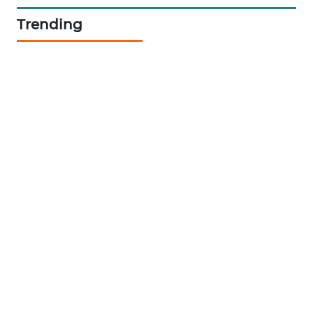
CILEUNGSI
Trending
NEWS
BERKAT
NEWS
BERAMPU
NEWS
ANUGERAH
NEWS
AKHLAK
ID
PERAPKI
NEWS