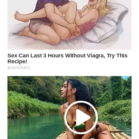
WAHANA
SPORT
WAHANA
UMKM
WAHANA
SELEB
WAHANA
PERSONA
WAHANA
OTOMOTIF
WAHANA
HEALTH