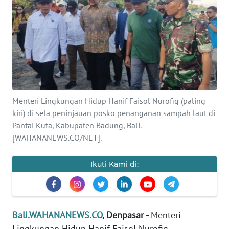
Informasi
INDEKS
BERITA
KONTAK
KAMI
Menteri Lingkungan Hidup Hanif Faisol Nurofiq (paling
kiri) di sela peninjauan posko penanganan sampah laut di
INFO
IKLAN
Pantai Kuta, Kabupaten Badung, Bali.
[WAHANANEWS.CO/NET].
TENTANG
KAMI
Ikuti Kami di:
PEDOMAN
MEDIA
SIBER
Bali.WAHANANEWS.CO
, Denpasar -
Menteri
Lingkungan Hidup Hanif Faisol Nurofiq