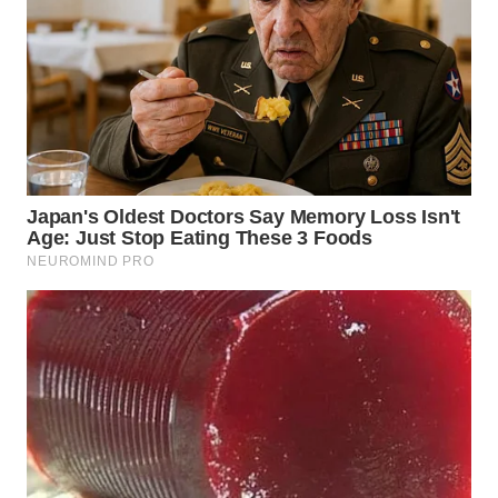
WN
TAPANULI
TENGAH
WN DELI
SERDANG
WN
TEBING
TINGGI
WN
PAKPAK
WN
KARAWANG
WN