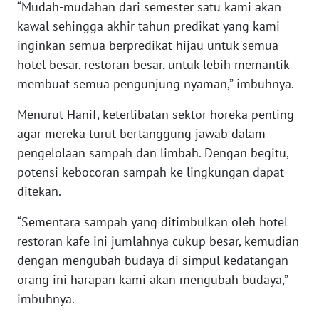
RIAU
“Mudah-mudahan dari semester satu kami akan
kawal sehingga akhir tahun predikat yang kami
WN
inginkan semua berpredikat hijau untuk semua
SERAMBI
hotel besar, restoran besar, untuk lebih memantik
membuat semua pengunjung nyaman,” imbuhnya.
WN
JAMBI
Menurut Hanif, keterlibatan sektor horeka penting
agar mereka turut bertanggung jawab dalam
WN
pengelolaan sampah dan limbah. Dengan begitu,
SULTRA
potensi kebocoran sampah ke lingkungan dapat
ditekan.
WN
NTB
“Sementara sampah yang ditimbulkan oleh hotel
restoran kafe ini jumlahnya cukup besar, kemudian
WN
dengan mengubah budaya di simpul kedatangan
SULTENG
orang ini harapan kami akan mengubah budaya,”
imbuhnya.
WN
SULBAR