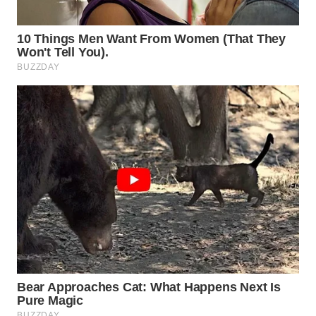
SURABAYA
WN
NATUNA
WN
BINTAN
WN
MANDALIKA
WN
LIKUPANG
WN
LABUANBAJO
WN
BORNEO