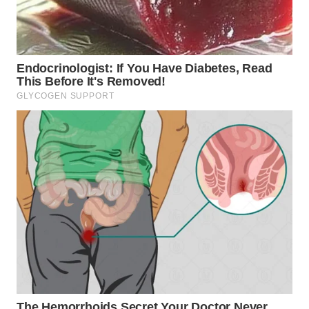
BEKASI
WN
BOGOR
WN
DEPOK
WN
TAPANULI
UTARA
WN
SAMOSIR
WN
PADANG
LAWAS