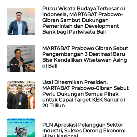
Pulau Wisata Budaya Terbesar di
Indonesia, MARTABAT Prabowo-
SIBARAGAS
Gibran Sambut Dukungan
NEWS
Pemerintah dan Development
Bank bagi Pariwisata Bali
METRO
SIANTAR
MARTABAT Prabowo Gibran Sebut
NEWS
Pengembangan 3 Destinasi Baru
Bisa Kendalikan Wisatawan Asing
di Bali
METRO
MEDAN
NEWS
Usai Diresmikan Presiden,
MARTABAT Prabowo-Gibran Sebut
Perlu Dukungan Semua Pihak
METRO
untuk Capai Target KEK Sanur di
JAKARTA
20 Triliun
NEWS
PLN Apresiasi Pelanggan Sektor
KRT
Industri, Sukses Dorong Ekonomi
NEWS
Hijau Nasional