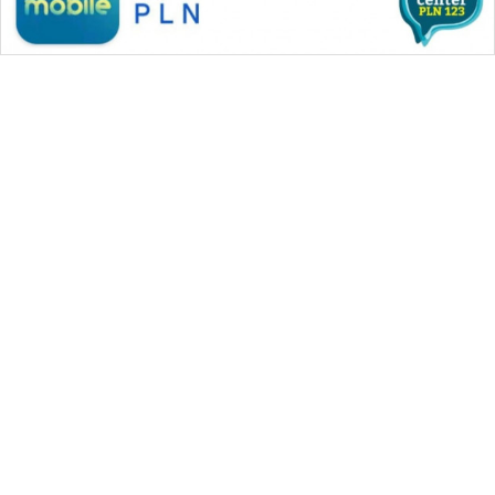
WAHANA MEDIA GROUP
|
|
|
WAHANA NEWS co
WAHANA TANI
WAHANA ADVOKAT
|
|
WAHANA INFRASTRUKTUR
WAHANA KONSUMEN
|
|
|
WAHANA LISTRIK
WAHANA TRAVEL
WAHANA TV
|
|
|
WAHANANEWS id
WAHANANEWS CO ID
WAHANANEWS NET
|
|
|
WAHANA SPORT ID
Wahana UMKM
Wahana Seleb
|
|
|
Wahana Persona
Wahana Otomotif
Wahana Health