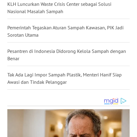
LANGKAT
KLH Luncurkan Waste Crisis Center sebagai Solusi
Nasional Masalah Sampah
WN
TAPANULI
Pemerintah Tegaskan Aturan Sampah Kawasan, PIK Jadi
SELATAN
Sorotan Utama
WN
Pesantren di Indonesia Didorong Kelola Sampah dengan
TANJUNG
Benar
LESUNG
Tak Ada Lagi Impor Sampah Plastik, Menteri Hanif Siap
WN
Awasi dan Tindak Pelanggar
KARO
WN
SIMALUNGUN
WN
LABUHANBATU