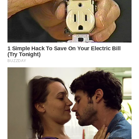
WN
PRIANGAN
TIMUR
WN
SEMARANG
WN
SOLO
WN
BOROBUDUR
WN
MADURA
WN