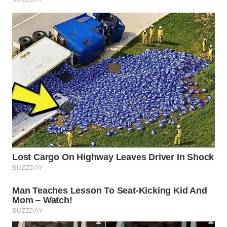
Wahana
Media
Group
WAHANA
NEWS
WAHANA
TANI
WAHANA
ADVOKAT
WAHANA
INFRASTRUKTUR
WAHANA
KONSUMEN