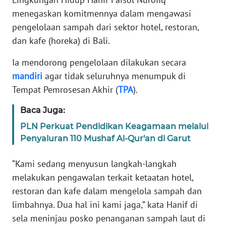
REDAKSI
menegaskan komitmennya dalam mengawasi
pengelolaan sampah dari sektor hotel, restoran,
KARIR
dan kafe (horeka) di Bali.
Ia mendorong pengelolaan dilakukan secara
DISCLAIMER
mandiri
agar tidak seluruhnya menumpuk di
Wahana
Tempat Pemrosesan Akhir (
TPA
).
News
Regional
Baca Juga:
PLN Perkuat Pendidikan Keagamaan melalui
WN
Penyaluran 110 Mushaf Al-Qur'an di Garut
SUMUT
“Kami sedang menyusun langkah-langkah
WN
melakukan pengawalan terkait ketaatan hotel,
JAKARTA
restoran dan kafe dalam mengelola sampah dan
limbahnya. Dua hal ini kami jaga,” kata Hanif di
WN
sela meninjau posko penanganan sampah laut di
JABAR