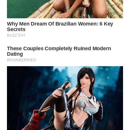
WAHANA
DESA
WISATA
LAPAK
WAHANA
Wahana
Network
KONSUMEN
LISTRIK
MASYARAKAT
KELISTRIKAN
WALINKI