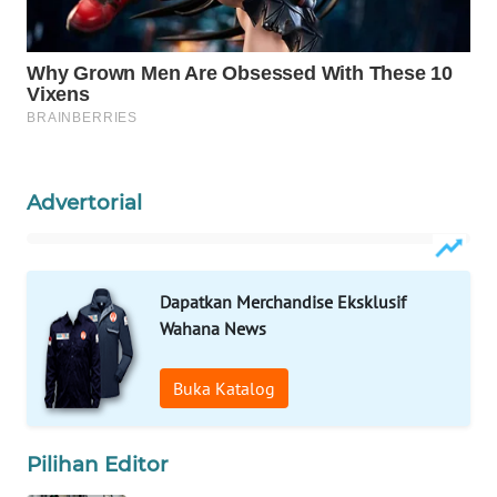
ID
MAWAKA
ID
MARTABAT
NET
Advertorial
PLN
WATCH
Dapatkan Merchandise Eksklusif
MKLI
Wahana News
LPKKI
Buka Katalog
LKKI
Pilihan Editor
KOPEKLIN