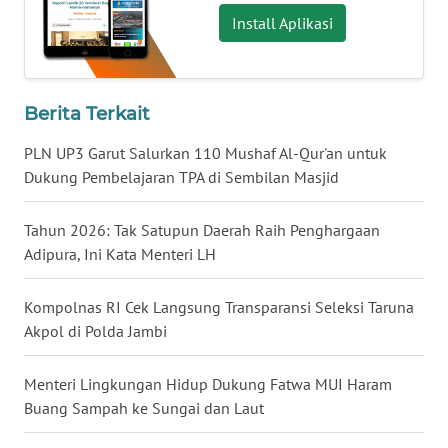
Install Aplikasi
WN
MALUKU
Berita Terkait
WN
MALUT
PLN UP3 Garut Salurkan 110 Mushaf Al-Qur'an untuk
Dukung Pembelajaran TPA di Sembilan Masjid
WN
DAIRI
Tahun 2026: Tak Satupun Daerah Raih Penghargaan
Adipura, Ini Kata Menteri LH
WN
DANAU
TOBA
Kompolnas RI Cek Langsung Transparansi Seleksi Taruna
Akpol di Polda Jambi
WN
NIAS
Menteri Lingkungan Hidup Dukung Fatwa MUI Haram
Buang Sampah ke Sungai dan Laut
WN