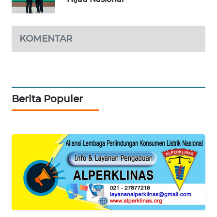
KARING
NEWS
KOMENTAR
JURNAL
MARITIM
HUMBANG
Berita Populer
NEWS
GARONGGANG
NEWS
FISUELRI
ID
ENERGI
NEWS