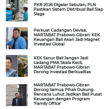
PKB 2026 Digelar Sebulan, PLN
Pastikan Sistem Distribusi Bali Siap
PORTAL
Siaga
KONSUMEN
FORWAMKI
Perkuat Cadangan Devisa,
MARTABAT Prabowo-Gibran: KEK
Keuangan Bali Akan Jadi Magnet
ALPERKLINAS
Investasi Global
FORJASIDA
KEK Sanur Bali Jangan Jadi
Ladang PMA Skala Kecil,
MARTABAT Prabowo-Gibran
TAMBANG
Dorong Investasi Berkualitas
NEWS
MARTABAT Prabowo-Gibran
SITUNGIR
Dorong Semua Pihak Dukung
NEWS
Rencana Luhut Jadikan Bali Pusat
Keuangan dengan Program
SIDIKALANG
'Family Office'
NEWS