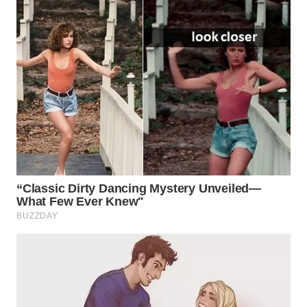
WAHANA
LISTRIK
WAHANA
TRAVEL
WAHANA
TV
WAHANANEWS
ID
WAHANANEWS
CO ID
WAHANANEWS
NET