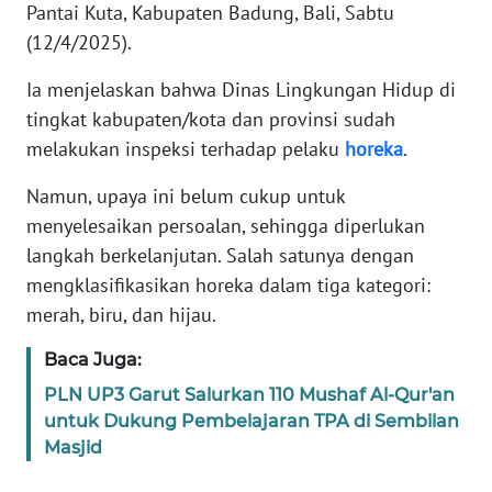
Pantai Kuta, Kabupaten Badung, Bali, Sabtu
(12/4/2025).
WN
BANTEN
Ia menjelaskan bahwa Dinas Lingkungan Hidup di
tingkat kabupaten/kota dan provinsi sudah
WN
melakukan inspeksi terhadap pelaku
horeka
.
NTT
Namun, upaya ini belum cukup untuk
WN
menyelesaikan persoalan, sehingga diperlukan
KEPRI
langkah berkelanjutan. Salah satunya dengan
mengklasifikasikan horeka dalam tiga kategori:
WN
PAPUA
merah, biru, dan hijau.
Baca Juga:
WN
PAPUA
PLN UP3 Garut Salurkan 110 Mushaf Al-Qur'an
BARAT
untuk Dukung Pembelajaran TPA di Sembilan
Masjid
WN