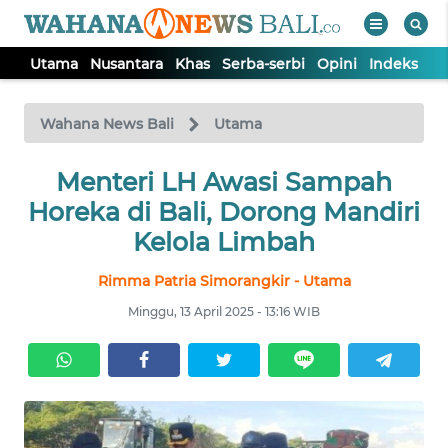
Utama
Nusantara
Khas
Serba-serbi
Opini
Indeks
WAHANA
Tutup
TV
Wahana News Bali
Utama
UTAMA
Menteri LH Awasi Sampah
Horeka di Bali, Dorong Mandiri
NUSANTARA
Kelola Limbah
Rimma Patria Simorangkir - Utama
KHAS
Minggu, 13 April 2025 - 13:16 WIB
SERBA-
SERBI
OPINI