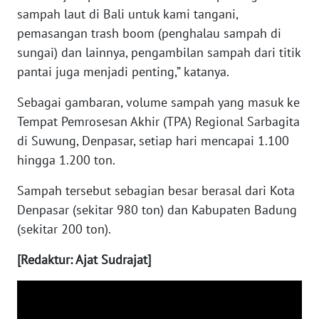
sampah laut di Bali untuk kami tangani,
pemasangan trash boom (penghalau sampah di
WN
NUSANTARA
sungai) dan lainnya, pengambilan sampah dari titik
pantai juga menjadi penting,” katanya.
WN
Sebagai gambaran, volume sampah yang masuk ke
JOGJA
Tempat Pemrosesan Akhir (TPA) Regional Sarbagita
di Suwung, Denpasar, setiap hari mencapai 1.100
WN
JATIM
hingga 1.200 ton.
Sampah tersebut sebagian besar berasal dari Kota
WN
BALI
Denpasar (sekitar 980 ton) dan Kabupaten Badung
(sekitar 200 ton).
WN
[Redaktur: Ajat Sudrajat]
KALBAR
WN
KALTENG