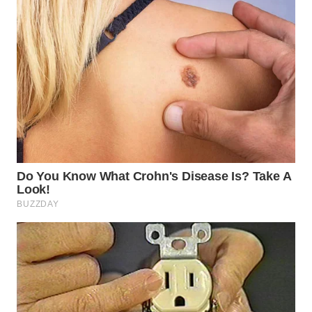
WN
INDRAMAYU
WN
KUNINGAN
WN
MAJALENGKA
WN
SUBANG
WN
SUKABUMI
WN
PURWAKARTA