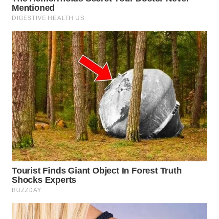
WN
SUMEDANG
WN
CIANJUR
WN
KEPULAUAN
SERIBU
WN
TANGERANG
WN
BINJAI
WN
CIREBON