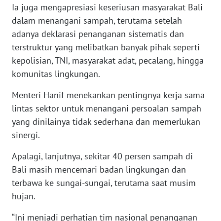
Ia juga mengapresiasi keseriusan masyarakat Bali
dalam menangani sampah, terutama setelah
WN
adanya deklarasi penanganan sistematis dan
BABEL
terstruktur yang melibatkan banyak pihak seperti
kepolisian, TNI, masyarakat adat, pecalang, hingga
WN
SUMBAR
komunitas lingkungan.
Menteri Hanif menekankan pentingnya kerja sama
WN
lintas sektor untuk menangani persoalan sampah
SUMSEL
yang dinilainya tidak sederhana dan memerlukan
sinergi.
WN
BENGKULU
Apalagi, lanjutnya, sekitar 40 persen sampah di
Bali masih mencemari badan lingkungan dan
WN
terbawa ke sungai-sungai, terutama saat musim
LAMPUNG
hujan.
WN
“Ini menjadi perhatian tim nasional penanganan
JATENG