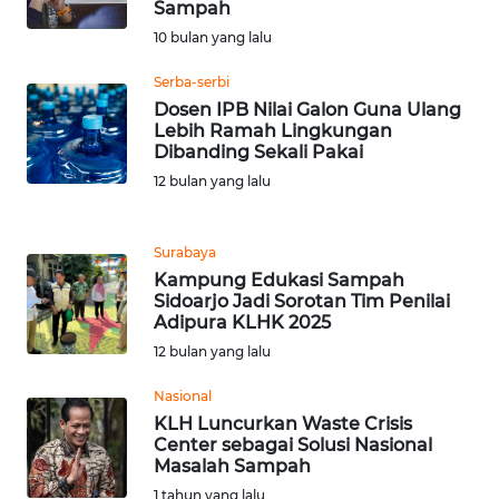
Sampah
10 bulan yang lalu
WN
BANTEN
Serba-serbi
Dosen IPB Nilai Galon Guna Ulang
WN
Lebih Ramah Lingkungan
NTT
Dibanding Sekali Pakai
12 bulan yang lalu
WN
KEPRI
Surabaya
Kampung Edukasi Sampah
WN
Sidoarjo Jadi Sorotan Tim Penilai
PAPUA
Adipura KLHK 2025
12 bulan yang lalu
WN
PAPUA
Nasional
BARAT
KLH Luncurkan Waste Crisis
Center sebagai Solusi Nasional
Masalah Sampah
WN
1 tahun yang lalu