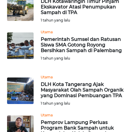
LANGKAT
DLH Kotawaringin Timur Pinjam
Ekskavator Atasi Penumpukan
Sampah di TPA
WN
1 tahun yang lalu
TAPANULI
SELATAN
Utama
Pemerintah Sumsel dan Ratusan
WN
Siswa SMA Gotong Royong
Bersihkan Sampah di Palembang
TANJUNG
LESUNG
1 tahun yang lalu
WN
Utama
KARO
DLH Kota Tangerang Ajak
Masyarakat Olah Sampah Organik
WN
yang Dominasi Pembuangan TPA
SIMALUNGUN
1 tahun yang lalu
Utama
WN
Pemprov Lampung Perluas
LABUHANBATU
Program Bank Sampah untuk