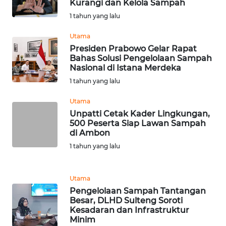
Kurangi dan Kelola Sampah
WN
1 tahun yang lalu
TAPANULI
TENGAH
Utama
Presiden Prabowo Gelar Rapat
Bahas Solusi Pengelolaan Sampah
WN DELI
Nasional di Istana Merdeka
SERDANG
1 tahun yang lalu
WN
Utama
TEBING
Unpatti Cetak Kader Lingkungan,
TINGGI
500 Peserta Siap Lawan Sampah
di Ambon
WN
1 tahun yang lalu
PAKPAK
Utama
WN
Pengelolaan Sampah Tantangan
KARAWANG
Besar, DLHD Sulteng Soroti
Kesadaran dan Infrastruktur
WN
Minim