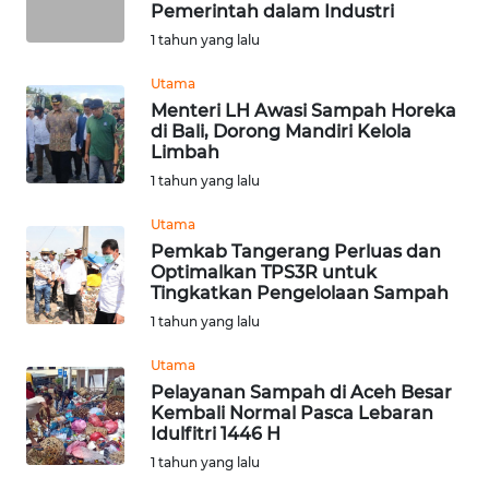
Pemerintah dalam Industri
1 tahun yang lalu
WN
NUSANTARA
Utama
Menteri LH Awasi Sampah Horeka
di Bali, Dorong Mandiri Kelola
WN
Limbah
JOGJA
1 tahun yang lalu
WN
Utama
JATIM
Pemkab Tangerang Perluas dan
Optimalkan TPS3R untuk
Tingkatkan Pengelolaan Sampah
WN
BALI
1 tahun yang lalu
Utama
WN
Pelayanan Sampah di Aceh Besar
KALBAR
Kembali Normal Pasca Lebaran
Idulfitri 1446 H
WN
1 tahun yang lalu
KALTENG