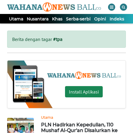
Utama
Nusantara
Khas
Serba-serbi
Opini
Indeks
WAHANA
Tutup
TV
Berita dengan tagar
#tpa
UTAMA
NUSANTARA
KHAS
Install Aplikasi
SERBA-
SERBI
Utama
PLN Hadirkan Kepedulian, 110
OPINI
Mushaf Al-Qur'an Disalurkan ke