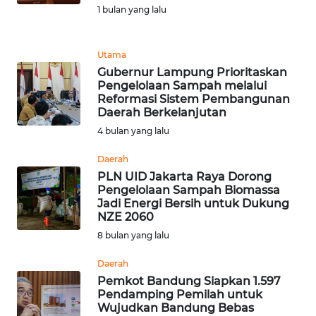
1 bulan yang lalu
REDAKSI
KARIR
Utama
Gubernur Lampung Prioritaskan
Pengelolaan Sampah melalui
DISCLAIMER
Reformasi Sistem Pembangunan
Daerah Berkelanjutan
Wahana
4 bulan yang lalu
News
Regional
Daerah
PLN UID Jakarta Raya Dorong
WN
Pengelolaan Sampah Biomassa
SUMUT
Jadi Energi Bersih untuk Dukung
NZE 2060
8 bulan yang lalu
WN
JAKARTA
Daerah
Pemkot Bandung Siapkan 1.597
WN
Pendamping Pemilah untuk
JABAR
Wujudkan Bandung Bebas