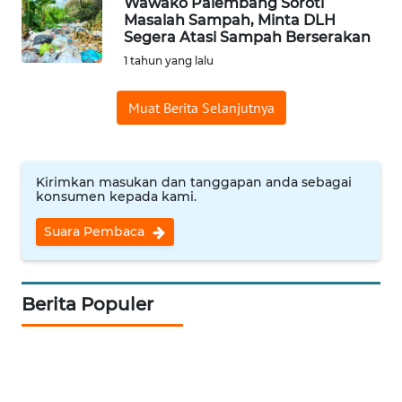
Wawako Palembang Soroti
Masalah Sampah, Minta DLH
WN
Segera Atasi Sampah Berserakan
INDRAMAYU
1 tahun yang lalu
WN
Muat Berita Selanjutnya
KUNINGAN
WN
Kirimkan masukan dan tanggapan anda sebagai
MAJALENGKA
konsumen kepada kami.
Suara Pembaca
WN
SUBANG
WN
Berita Populer
SUKABUMI
WN
PURWAKARTA