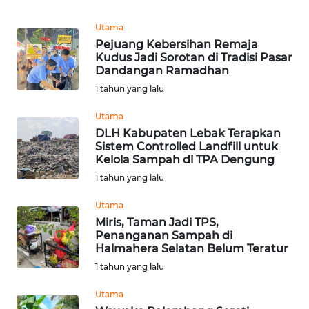
WN
Utama
SUMEDANG
Pejuang Kebersihan Remaja
Kudus Jadi Sorotan di Tradisi Pasar
WN
Dandangan Ramadhan
CIANJUR
1 tahun yang lalu
Utama
WN
KEPULAUAN
DLH Kabupaten Lebak Terapkan
Sistem Controlled Landfill untuk
SERIBU
Kelola Sampah di TPA Dengung
1 tahun yang lalu
WN
TANGERANG
Utama
Miris, Taman Jadi TPS,
WN
Penanganan Sampah di
Halmahera Selatan Belum Teratur
BINJAI
1 tahun yang lalu
WN
Utama
CIREBON