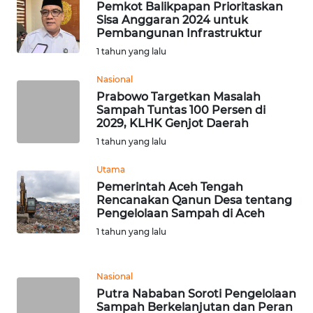
Pemkot Balikpapan Prioritaskan
Sisa Anggaran 2024 untuk
Pembangunan Infrastruktur
WN
BABEL
1 tahun yang lalu
Nasional
WN
Prabowo Targetkan Masalah
SUMBAR
Sampah Tuntas 100 Persen di
2029, KLHK Genjot Daerah
WN
1 tahun yang lalu
SUMSEL
Utama
Pemerintah Aceh Tengah
WN
Rencanakan Qanun Desa tentang
BENGKULU
Pengelolaan Sampah di Aceh
1 tahun yang lalu
WN
LAMPUNG
Nasional
Putra Nababan Soroti Pengelolaan
WN
Sampah Berkelanjutan dan Peran
JATENG