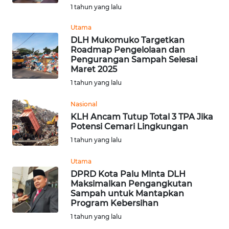
BEKASI
1 tahun yang lalu
Utama
WN
DLH Mukomuko Targetkan
BOGOR
Roadmap Pengelolaan dan
Pengurangan Sampah Selesai
WN
Maret 2025
DEPOK
1 tahun yang lalu
Nasional
WN
TAPANULI
KLH Ancam Tutup Total 3 TPA Jika
Potensi Cemari Lingkungan
UTARA
1 tahun yang lalu
WN
Utama
SAMOSIR
DPRD Kota Palu Minta DLH
Maksimalkan Pengangkutan
WN
Sampah untuk Mantapkan
PADANG
Program Kebersihan
LAWAS
1 tahun yang lalu