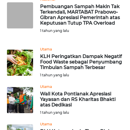
Pembuangan Sampah Makin Tak
WN
Terkendali, MARTABAT Prabowo-
Gibran Apresiasi Pemerintah atas
MALUKU
Keputusan Tutup TPA Overload
1 tahun yang lalu
WN
MALUT
Utama
WN
KLH Peringatkan Dampak Negatif
DAIRI
Food Waste sebagai Penyumbang
Timbulan Sampah Terbesar
1 tahun yang lalu
WN
DANAU
Utama
TOBA
Wali Kota Pontianak Apresiasi
Yayasan dan RS Kharitas Bhakti
WN
atas Dedikasi
NIAS
1 tahun yang lalu
Utama
WN