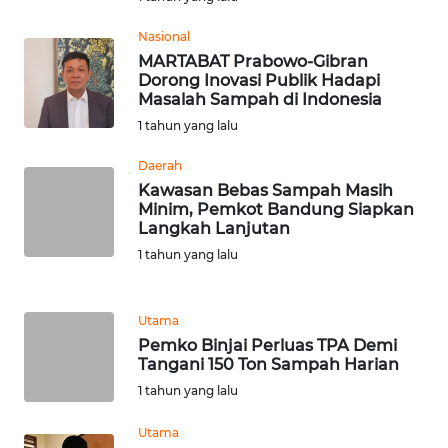
RIAU
Nasional
WN
MARTABAT Prabowo-Gibran
SERAMBI
Dorong Inovasi Publik Hadapi
Masalah Sampah di Indonesia
1 tahun yang lalu
WN
JAMBI
Daerah
Kawasan Bebas Sampah Masih
WN
Minim, Pemkot Bandung Siapkan
SULTRA
Langkah Lanjutan
1 tahun yang lalu
WN
NTB
Utama
Pemko Binjai Perluas TPA Demi
WN
Tangani 150 Ton Sampah Harian
SULTENG
1 tahun yang lalu
WN
Utama
SULBAR