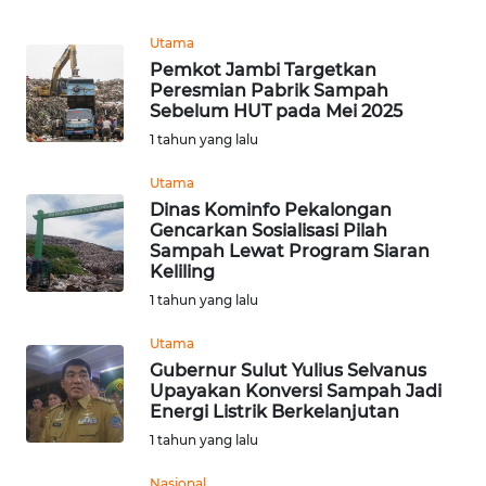
Utama
WN
Pemkot Jambi Targetkan
KALTARA
Peresmian Pabrik Sampah
Sebelum HUT pada Mei 2025
WN
1 tahun yang lalu
KALSEL
Utama
WN
Dinas Kominfo Pekalongan
Gencarkan Sosialisasi Pilah
KALTIM
Sampah Lewat Program Siaran
Keliling
WN
1 tahun yang lalu
SULSEL
Utama
WN
Gubernur Sulut Yulius Selvanus
Upayakan Konversi Sampah Jadi
GORONTALO
Energi Listrik Berkelanjutan
1 tahun yang lalu
WN
SULUT
Nasional