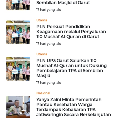
Sembilan Masjid di Garut
Informasi
17 hari yang lalu
INDEKS
Utama
BERITA
PLN Perkuat Pendidikan
Keagamaan melalui Penyaluran
110 Mushaf Al-Qur'an di Garut
KONTAK
17 hari yang lalu
KAMI
Utama
INFO
PLN UP3 Garut Salurkan 110
IKLAN
Mushaf Al-Qur'an untuk Dukung
Pembelajaran TPA di Sembilan
Masjid
TENTANG
17 hari yang lalu
KAMI
Nasional
PEDOMAN
Yahya Zaini Minta Pemerintah
MEDIA
Pantau Kesehatan Warga
SIBER
Terdampak Kebakaran TPA
Jatiwaringin Secara Berkelanjutan