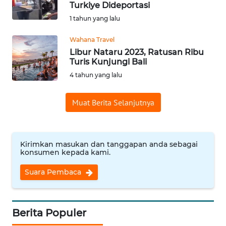
Turkiye Dideportasi
Informasi
1 tahun yang lalu
INDEKS
Wahana Travel
BERITA
Libur Nataru 2023, Ratusan Ribu
Turis Kunjungi Bali
KONTAK
4 tahun yang lalu
KAMI
Muat Berita Selanjutnya
INFO
IKLAN
Kirimkan masukan dan tanggapan anda sebagai
TENTANG
konsumen kepada kami.
KAMI
Suara Pembaca
PEDOMAN
MEDIA
SIBER
Berita Populer