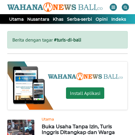
Utama
Nusantara
Khas
Serba-serbi
Opini
Indeks
WAHANA
Tutup
TV
Berita dengan tagar
#turis-di-bali
UTAMA
NUSANTARA
KHAS
Install Aplikasi
SERBA-
SERBI
Utama
Buka Usaha Tanpa Izin, Turis
OPINI
Inggris Ditangkap dan Warga