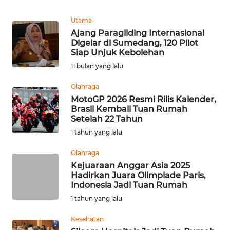
REDAKSI
Utama
Ajang Paragliding Internasional
KARIR
Digelar di Sumedang, 120 Pilot
Siap Unjuk Kebolehan
DISCLAIMER
11 bulan yang lalu
Olahraga
Wahana
News
MotoGP 2026 Resmi Rilis Kalender,
Regional
Brasil Kembali Tuan Rumah
Setelah 22 Tahun
1 tahun yang lalu
WN
SUMUT
Olahraga
Kejuaraan Anggar Asia 2025
WN
Hadirkan Juara Olimpiade Paris,
JAKARTA
Indonesia Jadi Tuan Rumah
1 tahun yang lalu
WN
Kesehatan
JABAR