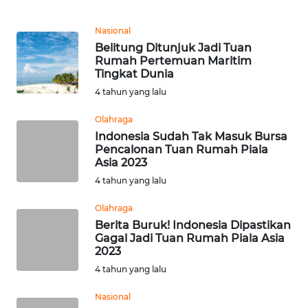
WN
Nasional
MALUKU
Belitung Ditunjuk Jadi Tuan
Rumah Pertemuan Maritim
Tingkat Dunia
WN
MALUT
4 tahun yang lalu
Olahraga
WN
Indonesia Sudah Tak Masuk Bursa
DAIRI
Pencalonan Tuan Rumah Piala
Asia 2023
WN
4 tahun yang lalu
DANAU
TOBA
Olahraga
Berita Buruk! Indonesia Dipastikan
Gagal Jadi Tuan Rumah Piala Asia
WN
2023
NIAS
4 tahun yang lalu
WN
Nasional