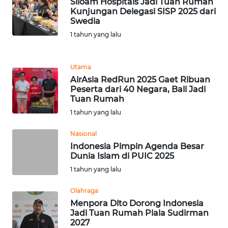
Siloam Hospitals Jadi Tuan Rumah
Kunjungan Delegasi SISP 2025 dari
WN
Swedia
BANTEN
1 tahun yang lalu
WN
Utama
NTT
AirAsia RedRun 2025 Gaet Ribuan
Peserta dari 40 Negara, Bali Jadi
WN
Tuan Rumah
KEPRI
1 tahun yang lalu
WN
Nasional
PAPUA
Indonesia Pimpin Agenda Besar
Dunia Islam di PUIC 2025
1 tahun yang lalu
WN
PAPUA
Olahraga
BARAT
Menpora Dito Dorong Indonesia
Jadi Tuan Rumah Piala Sudirman
WN
2027