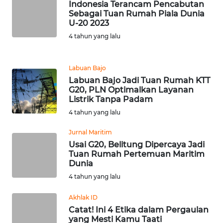
LANGKAT
Indonesia Terancam Pencabutan
Sebagai Tuan Rumah Piala Dunia
U-20 2023
WN
4 tahun yang lalu
TAPANULI
SELATAN
Labuan Bajo
WN
Labuan Bajo Jadi Tuan Rumah KTT
TANJUNG
G20, PLN Optimalkan Layanan
LESUNG
Listrik Tanpa Padam
4 tahun yang lalu
WN
Jurnal Maritim
KARO
Usai G20, Belitung Dipercaya Jadi
Tuan Rumah Pertemuan Maritim
WN
Dunia
SIMALUNGUN
4 tahun yang lalu
WN
Akhlak ID
LABUHANBATU
Catat! Ini 4 Etika dalam Pergaulan
yang Mesti Kamu Taati