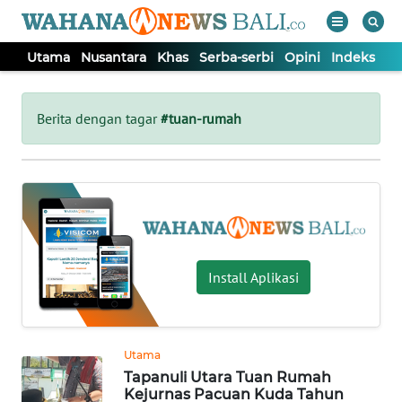
Utama
Nusantara
Khas
Serba-serbi
Opini
Indeks
WAHANA
Tutup
TV
Berita dengan tagar
#tuan-rumah
UTAMA
NUSANTARA
KHAS
Install Aplikasi
SERBA-
SERBI
Utama
Tapanuli Utara Tuan Rumah
OPINI
Kejurnas Pacuan Kuda Tahun