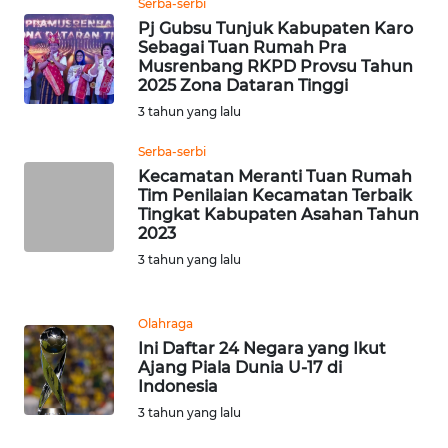
Serba-serbi
Pj Gubsu Tunjuk Kabupaten Karo
Sebagai Tuan Rumah Pra
WN
Musrenbang RKPD Provsu Tahun
BABEL
2025 Zona Dataran Tinggi
3 tahun yang lalu
WN
SUMBAR
Serba-serbi
Kecamatan Meranti Tuan Rumah
Tim Penilaian Kecamatan Terbaik
WN
Tingkat Kabupaten Asahan Tahun
SUMSEL
2023
3 tahun yang lalu
WN
BENGKULU
Olahraga
WN
Ini Daftar 24 Negara yang Ikut
Ajang Piala Dunia U-17 di
LAMPUNG
Indonesia
3 tahun yang lalu
WN
JATENG