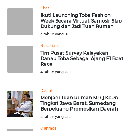
BEKASI
Khas
Ikuti Launching Toba Fashion
WN
Week Secara Virtual, Samosir Siap
BOGOR
Dukung dan Jadi Tuan Rumah
4 tahun yang lalu
WN
DEPOK
Nusantara
Tim Pusat Survey Kelayakan
Danau Toba Sebagai Ajang F1 Boat
WN
Race
TAPANULI
4 tahun yang lalu
UTARA
WN
Daerah
SAMOSIR
Menjadi Tuan Rumah MTQ Ke-37
Tingkat Jawa Barat, Sumedang
Berpeluang Promosikan Daerah
WN
PADANG
4 tahun yang lalu
LAWAS
Olahraga