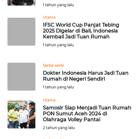
RIAU
1 tahun yang lalu
WN
Utama
SERAMBI
IFSC World Cup Panjat Tebing
2025 Digelar di Bali, Indonesia
Kembali Jadi Tuan Rumah
WN
1 tahun yang lalu
JAMBI
WN
Serba-serbi
SULTRA
Dokter Indonesia Harus Jadi Tuan
Rumah di Negeri Sendiri
WN
1 tahun yang lalu
NTB
Utama
Samosir Siap Menjadi Tuan Rumah
WN
PON Sumut Aceh 2024 di
SULTENG
Olahraga Volley Pantai
2 tahun yang lalu
WN
SULBAR