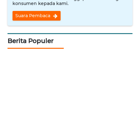
konsumen kepada kami.
WN
Suara Pembaca
INDRAMAYU
WN
Berita Populer
KUNINGAN
WN
MAJALENGKA
WN
SUBANG
WN
SUKABUMI
WN
PURWAKARTA