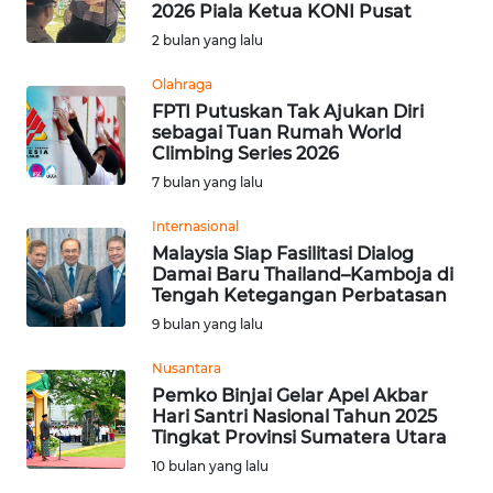
2026 Piala Ketua KONI Pusat
Informasi
2 bulan yang lalu
INDEKS
Olahraga
BERITA
FPTI Putuskan Tak Ajukan Diri
sebagai Tuan Rumah World
Climbing Series 2026
KONTAK
7 bulan yang lalu
KAMI
Internasional
INFO
Malaysia Siap Fasilitasi Dialog
IKLAN
Damai Baru Thailand–Kamboja di
Tengah Ketegangan Perbatasan
TENTANG
9 bulan yang lalu
KAMI
Nusantara
Pemko Binjai Gelar Apel Akbar
PEDOMAN
Hari Santri Nasional Tahun 2025
MEDIA
Tingkat Provinsi Sumatera Utara
SIBER
10 bulan yang lalu