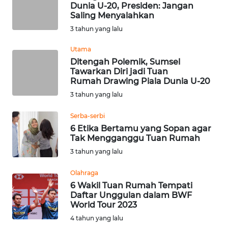
Dunia U-20, Presiden: Jangan
Saling Menyalahkan
WN
3 tahun yang lalu
KALTARA
Utama
WN
Ditengah Polemik, Sumsel
KALSEL
Tawarkan Diri jadi Tuan
Rumah Drawing Piala Dunia U-20
3 tahun yang lalu
WN
KALTIM
Serba-serbi
6 Etika Bertamu yang Sopan agar
WN
Tak Mengganggu Tuan Rumah
SULSEL
3 tahun yang lalu
WN
Olahraga
GORONTALO
6 Wakil Tuan Rumah Tempati
Daftar Unggulan dalam BWF
World Tour 2023
WN
4 tahun yang lalu
SULUT