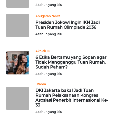
4 tahun yang lalu
WN
TAPANULI
TENGAH
Anugerah News
Presiden Jokowi Ingin IKN Jadi
Tuan Rumah Olimpiade 2036
WN DELI
4 tahun yang lalu
SERDANG
WN
Akhlak ID
TEBING
6 Etika Bertamu yang Sopan agar
TINGGI
Tidak Mengganggu Tuan Rumah,
Sudah Paham?
WN
4 tahun yang lalu
PAKPAK
Utama
DKI Jakarta bakal Jadi Tuan
WN
Rumah Pelaksanaan Kongres
KARAWANG
Asosiasi Penerbit Internasional Ke-
33
WN
4 tahun yang lalu