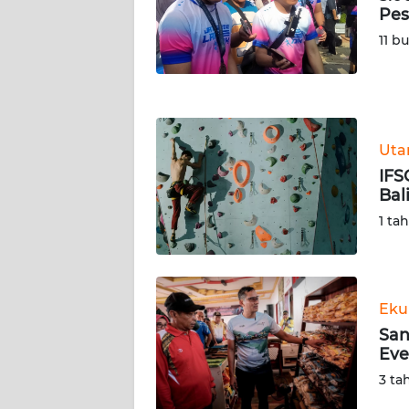
Pes
WN
NUSANTARA
11 b
WN
JOGJA
Ut
WN
JATIM
IFS
Bal
WN
1 ta
BALI
WN
KALBAR
Eku
San
Eve
WN
KALTENG
3 ta