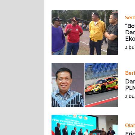
WN
BANTEN
Ser
WN
“Bo
NTT
Dar
Eko
WN
3 bu
KEPRI
WN
Ber
PAPUA
Dar
PLN
WN
3 bu
PAPUA
BARAT
WN
Ola
RIAU
Eri