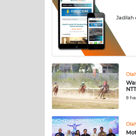
INDEKS
Jadilah
BERITA
KONTAK
KAMI
INFO
IKLAN
Ola
TENTANG
War
KAMI
NTT
9 ha
PEDOMAN
MEDIA
SIBER
Ola
REDAKSI
Mot