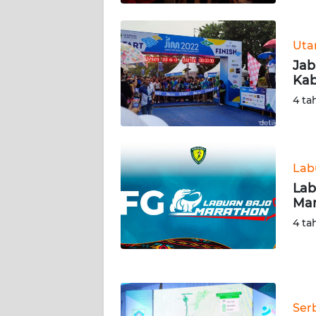
WN
KALTARA
Ut
WN
Jab
KALSEL
Kab
4 ta
WN
KALTIM
WN
Lab
SULSEL
Lab
Mar
WN
4 ta
GORONTALO
WN
SULUT
Ser