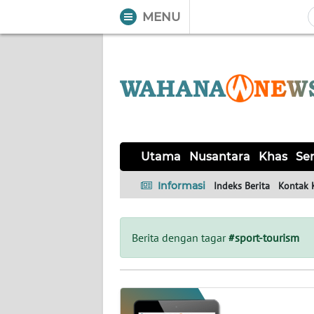
MENU
WAHANA
Tutup
TV
UTAMA
NUSANTARA
Utama
Nusantara
Khas
Ser
KHAS
Informasi
Indeks Berita
Kontak 
SERBA-
SERBI
Berita dengan tagar
#sport-tourism
OPINI
Informasi