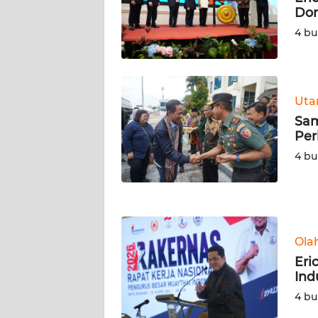
Dor
WN
SERAMBI
4 bu
WN
JAMBI
Ut
Sam
WN
Per
SULTRA
4 bu
WN
NTB
WN
Ola
SULTENG
Eri
Ind
WN
SULBAR
4 bu