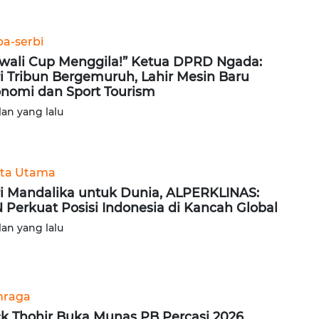
ba-serbi
wali Cup Menggila!” Ketua DPRD Ngada:
i Tribun Bergemuruh, Lahir Mesin Baru
nomi dan Sport Tourism
lan yang lalu
ita Utama
i Mandalika untuk Dunia, ALPERKLINAS:
 Perkuat Posisi Indonesia di Kancah Global
lan yang lalu
hraga
ck Thohir Buka Munas PB Percasi 2026,