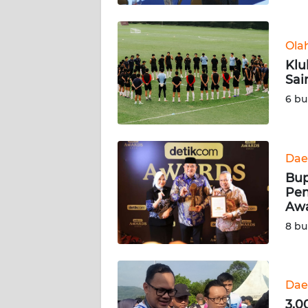
WN
BABEL
Ola
Klu
WN
Sai
SUMBAR
6 bu
WN
SUMSEL
Dae
WN
Bup
BENGKULU
Pen
Awa
WN
8 bu
LAMPUNG
WN
JATENG
Dae
3.0