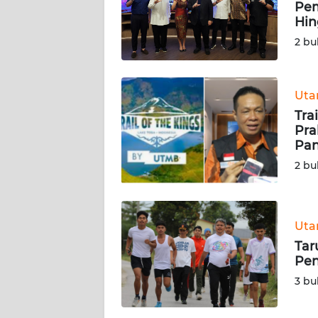
Pem
Hin
KARIR
2 bu
DISCLAIMER
Ut
Wahana
Tra
News
Regional
Pra
Pa
2 bu
WN
SUMUT
WN
Ut
JAKARTA
Tar
Pen
WN
3 bu
JABAR