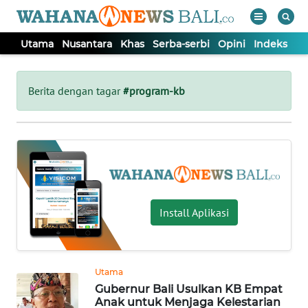
Utama
Nusantara
Khas
Serba-serbi
Opini
Indeks
WAHANA
Tutup
TV
Berita dengan tagar
#program-kb
UTAMA
NUSANTARA
KHAS
Install Aplikasi
SERBA-
SERBI
Utama
Gubernur Bali Usulkan KB Empat
OPINI
Anak untuk Menjaga Kelestarian