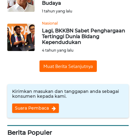
Budaya
Informasi
1 tahun yang lalu
INDEKS
Nasional
BERITA
Lagi, BKKBN Sabet Penghargaan
Tertinggi Dunia Bidang
Kependudukan
KONTAK
4 tahun yang lalu
KAMI
Muat Berita Selanjutnya
INFO
IKLAN
TENTANG
Kirimkan masukan dan tanggapan anda sebagai
KAMI
konsumen kepada kami.
Suara Pembaca
PEDOMAN
MEDIA
SIBER
Berita Populer