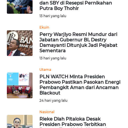
dan SBY di Resepsi Pernikahan
Informasi
Putra Boy Thohir
13 hari yang lalu
INDEKS
BERITA
Ekuin
Perry Warjiyo Resmi Mundur dari
Jabatan Gubernur BI, Destry
KONTAK
Damayanti Ditunjuk Jadi Pejabat
KAMI
Sementara
13 hari yang lalu
INFO
IKLAN
Utama
PLN WATCH Minta Presiden
Prabowo Pastikan Pasokan Energi
TENTANG
Pembangkit Aman dari Ancaman
KAMI
Blackout
24 hari yang lalu
PEDOMAN
MEDIA
Nasional
SIBER
Rieke Diah Pitaloka Desak
Presiden Prabowo Terbitkan