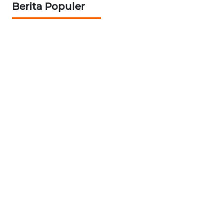
Berita Populer
WN
PRIANGAN
TIMUR
WN
SEMARANG
WN
SOLO
WN
BOROBUDUR
WN
MADURA
WN