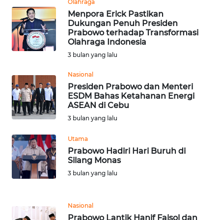
Olahraga
Menpora Erick Pastikan
Dukungan Penuh Presiden
WN
Prabowo terhadap Transformasi
BABEL
Olahraga Indonesia
3 bulan yang lalu
WN
SUMBAR
Nasional
Presiden Prabowo dan Menteri
ESDM Bahas Ketahanan Energi
WN
ASEAN di Cebu
SUMSEL
3 bulan yang lalu
WN
Utama
BENGKULU
Prabowo Hadiri Hari Buruh di
Silang Monas
WN
3 bulan yang lalu
LAMPUNG
Nasional
WN
JATENG
Prabowo Lantik Hanif Faisol dan