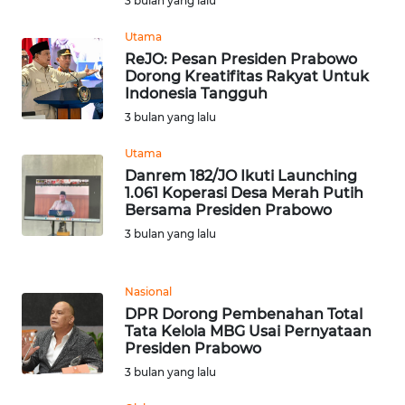
3 bulan yang lalu
RIAU
Utama
WN
ReJO: Pesan Presiden Prabowo
SERAMBI
Dorong Kreatifitas Rakyat Untuk
Indonesia Tangguh
WN
3 bulan yang lalu
JAMBI
Utama
Danrem 182/JO Ikuti Launching
WN
1.061 Koperasi Desa Merah Putih
SULTRA
Bersama Presiden Prabowo
3 bulan yang lalu
WN
NTB
Nasional
DPR Dorong Pembenahan Total
WN
Tata Kelola MBG Usai Pernyataan
SULTENG
Presiden Prabowo
3 bulan yang lalu
WN
SULBAR