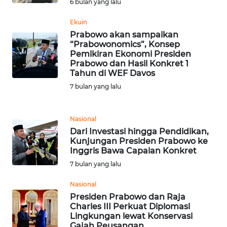
6 bulan yang lalu
WN
Ekuin
MALUKU
Prabowo akan sampaikan
“Prabowonomics”, Konsep
Pemikiran Ekonomi Presiden
WN
Prabowo dan Hasil Konkret 1
MALUT
Tahun di WEF Davos
7 bulan yang lalu
WN
DAIRI
Nasional
Dari Investasi hingga Pendidikan,
WN
Kunjungan Presiden Prabowo ke
DANAU
Inggris Bawa Capaian Konkret
TOBA
7 bulan yang lalu
WN
Nasional
NIAS
Presiden Prabowo dan Raja
Charles III Perkuat Diplomasi
Lingkungan lewat Konservasi
WN
Gajah Peusangan