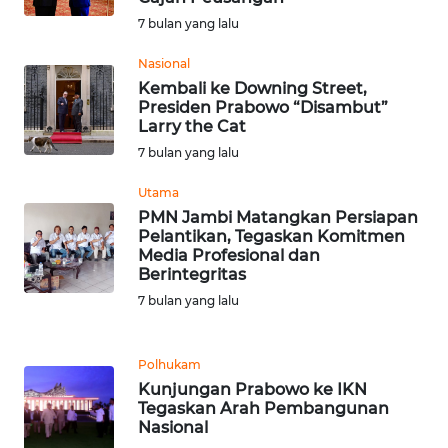
LANGKAT
7 bulan yang lalu
WN
Nasional
TAPANULI
Kembali ke Downing Street,
SELATAN
Presiden Prabowo “Disambut”
Larry the Cat
WN
7 bulan yang lalu
TANJUNG
LESUNG
Utama
PMN Jambi Matangkan Persiapan
Pelantikan, Tegaskan Komitmen
WN
Media Profesional dan
KARO
Berintegritas
7 bulan yang lalu
WN
SIMALUNGUN
Polhukam
Kunjungan Prabowo ke IKN
WN
Tegaskan Arah Pembangunan
LABUHANBATU
Nasional