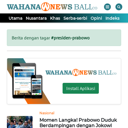
Utama
Nusantara
Khas
Serba-serbi
Opini
Indeks
WAHANA
Tutup
TV
Berita dengan tagar
#presiden-prabowo
UTAMA
NUSANTARA
KHAS
Install Aplikasi
SERBA-
SERBI
Nasional
Momen Langka! Prabowo Duduk
OPINI
Berdampingan dengan Jokowi