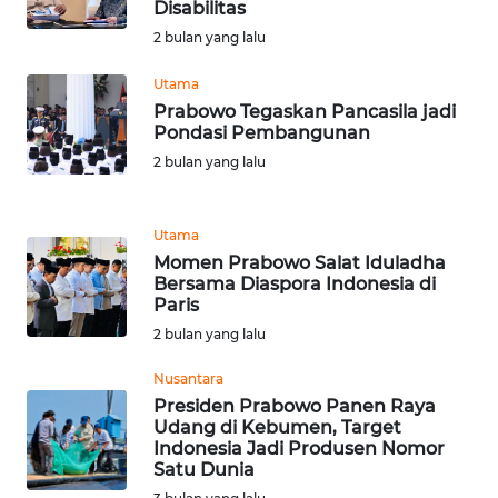
Disabilitas
2 bulan yang lalu
WN
BANTEN
Utama
Prabowo Tegaskan Pancasila jadi
WN
Pondasi Pembangunan
NTT
2 bulan yang lalu
WN
KEPRI
Utama
Momen Prabowo Salat Iduladha
Bersama Diaspora Indonesia di
WN
Paris
PAPUA
2 bulan yang lalu
WN
Nusantara
PAPUA
Presiden Prabowo Panen Raya
BARAT
Udang di Kebumen, Target
Indonesia Jadi Produsen Nomor
Satu Dunia
WN