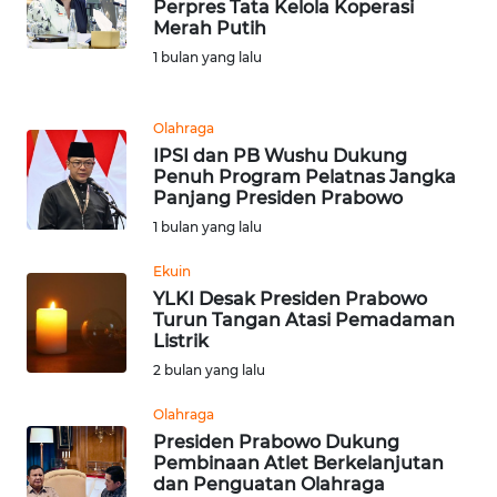
Perpres Tata Kelola Koperasi
REDAKSI
Merah Putih
1 bulan yang lalu
KARIR
Olahraga
DISCLAIMER
IPSI dan PB Wushu Dukung
Penuh Program Pelatnas Jangka
Wahana
Panjang Presiden Prabowo
News
1 bulan yang lalu
Regional
Ekuin
WN
YLKI Desak Presiden Prabowo
SUMUT
Turun Tangan Atasi Pemadaman
Listrik
2 bulan yang lalu
WN
JAKARTA
Olahraga
Presiden Prabowo Dukung
WN
Pembinaan Atlet Berkelanjutan
JABAR
dan Penguatan Olahraga