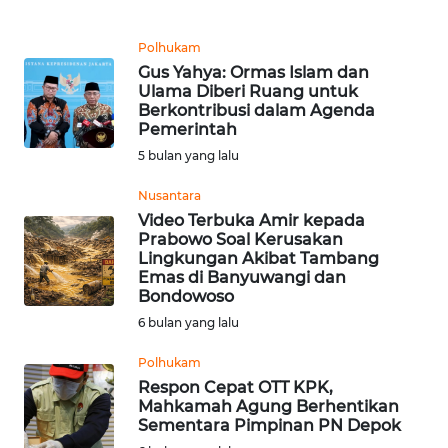
WN
Polhukam
KALTARA
Gus Yahya: Ormas Islam dan
Ulama Diberi Ruang untuk
Berkontribusi dalam Agenda
WN
Pemerintah
KALSEL
5 bulan yang lalu
WN
Nusantara
KALTIM
Video Terbuka Amir kepada
Prabowo Soal Kerusakan
Lingkungan Akibat Tambang
WN
Emas di Banyuwangi dan
SULSEL
Bondowoso
6 bulan yang lalu
WN
GORONTALO
Polhukam
Respon Cepat OTT KPK,
Mahkamah Agung Berhentikan
WN
Sementara Pimpinan PN Depok
SULUT