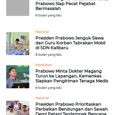
Prabowo Siap Pecat Pejabat
WN
Bermasalah
SUMEDANG
8 bulan yang lalu
WN
CIANJUR
Nasional
Presiden Prabowo Jenguk Siswa
dan Guru Korban Tabrakan Mobil
WN
di SDN Kalibaru
KEPULAUAN
SERIBU
8 bulan yang lalu
Kesehatan
WN
Prabowo Minta Dokter Magang
TANGERANG
Turun ke Lapangan, Kemenkes
Siapkan Pengiriman Tenaga Medis
WN
8 bulan yang lalu
BINJAI
Nasional
Presiden Prabowo Prioritaskan
WN
Perbaikan Bendungan dan Sawah
CIREBON
Demi Petani Terdampak Bencana