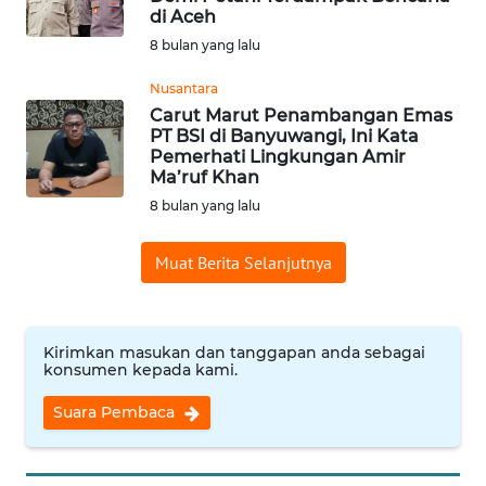
di Aceh
WN
8 bulan yang lalu
INDRAMAYU
Nusantara
Carut Marut Penambangan Emas
WN
PT BSI di Banyuwangi, Ini Kata
KUNINGAN
Pemerhati Lingkungan Amir
Ma’ruf Khan
WN
8 bulan yang lalu
MAJALENGKA
Muat Berita Selanjutnya
WN
SUBANG
Kirimkan masukan dan tanggapan anda sebagai
WN
konsumen kepada kami.
SUKABUMI
Suara Pembaca
WN
PURWAKARTA