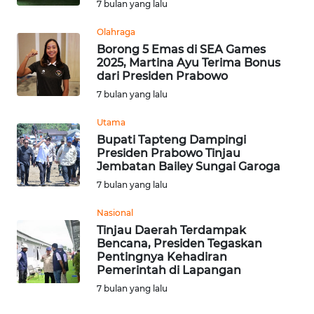
7 bulan yang lalu
WN
TAPANULI
Olahraga
TENGAH
Borong 5 Emas di SEA Games
2025, Martina Ayu Terima Bonus
dari Presiden Prabowo
WN DELI
7 bulan yang lalu
SERDANG
Utama
WN
Bupati Tapteng Dampingi
TEBING
Presiden Prabowo Tinjau
TINGGI
Jembatan Bailey Sungai Garoga
7 bulan yang lalu
WN
Nasional
PAKPAK
Tinjau Daerah Terdampak
Bencana, Presiden Tegaskan
WN
Pentingnya Kehadiran
KARAWANG
Pemerintah di Lapangan
7 bulan yang lalu
WN