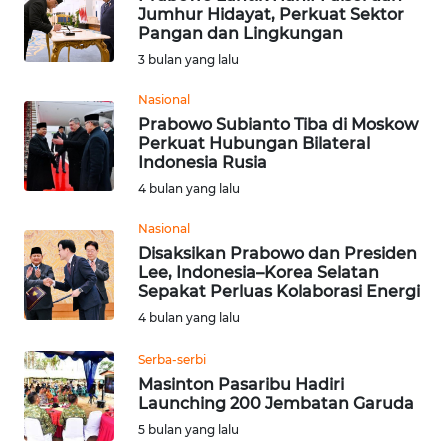
Jumhur Hidayat, Perkuat Sektor
Pangan dan Lingkungan
WN
3 bulan yang lalu
NUSANTARA
Nasional
WN
Prabowo Subianto Tiba di Moskow
JOGJA
Perkuat Hubungan Bilateral
Indonesia Rusia
4 bulan yang lalu
WN
JATIM
Nasional
Disaksikan Prabowo dan Presiden
WN
Lee, Indonesia–Korea Selatan
BALI
Sepakat Perluas Kolaborasi Energi
4 bulan yang lalu
WN
Serba-serbi
KALBAR
Masinton Pasaribu Hadiri
Launching 200 Jembatan Garuda
WN
5 bulan yang lalu
KALTENG