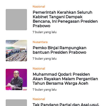
BEKASI
Nasional
Pemerintah Kerahkan Seluruh
WN
Kabinet Tangani Dampak
BOGOR
Bencana, Ini Penegasan Presiden
Prabowo
WN
7 bulan yang lalu
DEPOK
Nusantara
Pemko Binjai Rampungkan
WN
bantuan Presiden Prabowo
TAPANULI
UTARA
7 bulan yang lalu
Nasional
WN
Muhammad Qodari: Presiden
SAMOSIR
Akan Rayakan Malam Pergantian
Tahun Bersama Warga Aceh
WN
7 bulan yang lalu
PADANG
LAWAS
Nasional
Tak Pandang Partai dan Asal-usul,