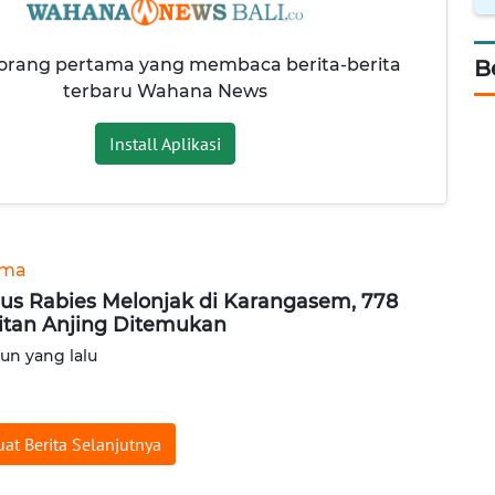
 orang pertama yang membaca berita-berita
B
terbaru Wahana News
Install Aplikasi
ama
us Rabies Melonjak di Karangasem, 778
itan Anjing Ditemukan
hun yang lalu
at Berita Selanjutnya