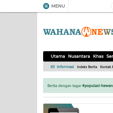
MENU
WAHANA
Tutup
TV
UTAMA
NUSANTARA
Utama
Nusantara
Khas
Ser
KHAS
Informasi
Indeks Berita
Kontak 
SERBA-
SERBI
Berita dengan tagar
#populasi-hewan
OPINI
Informasi