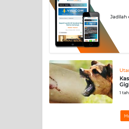
INDEKS
Jadilah
BERITA
KONTAK
KAMI
INFO
IKLAN
Ut
TENTANG
Kas
KAMI
Gig
1 ta
PEDOMAN
MEDIA
SIBER
Mu
REDAKSI