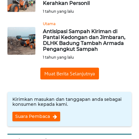
Kerahkan Personil
Informasi
1 tahun yang lalu
INDEKS
Utama
BERITA
Antisipasi Sampah Kiriman di
Pantai Kedongan dan Jimbaran,
DLHK Badung Tambah Armada
KONTAK
Pengangkut Sampah
KAMI
1 tahun yang lalu
INFO
Muat Berita Selanjutnya
IKLAN
TENTANG
KAMI
Kirimkan masukan dan tanggapan anda sebagai
konsumen kepada kami.
PEDOMAN
Suara Pembaca
MEDIA
SIBER