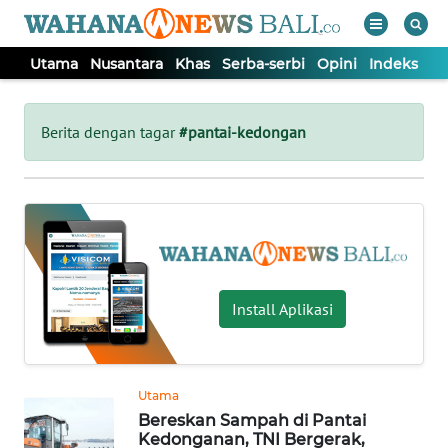
Utama
Nusantara
Khas
Serba-serbi
Opini
Indeks
WAHANA
Tutup
TV
Berita dengan tagar
#pantai-kedongan
UTAMA
NUSANTARA
KHAS
Install Aplikasi
SERBA-
SERBI
Utama
Bereskan Sampah di Pantai
OPINI
Kedonganan, TNI Bergerak,