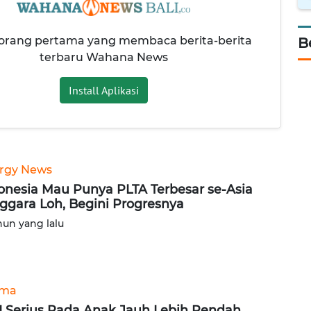
 orang pertama yang membaca berita-berita
B
terbaru Wahana News
Install Aplikasi
rgy News
onesia Mau Punya PLTA Terbesar se-Asia
ggara Loh, Begini Progresnya
hun yang lalu
ama
I Serius Pada Anak Jauh Lebih Rendah