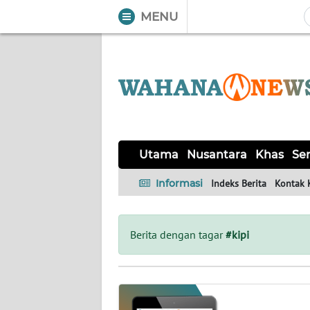
MENU
WAHANA
Tutup
TV
UTAMA
NUSANTARA
Utama
Nusantara
Khas
Ser
KHAS
Informasi
Indeks Berita
Kontak 
SERBA-
SERBI
Berita dengan tagar
#kipi
OPINI
Informasi