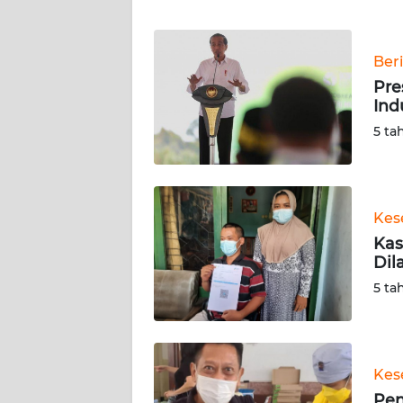
WN
BANTEN
Beri
WN
Pre
NTT
Ind
5 ta
WN
KEPRI
WN
Kes
PAPUA
Kas
Dil
WN
5 ta
PAPUA
BARAT
WN
Kes
RIAU
Pen