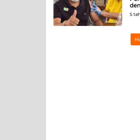
den
WN
SERAMBI
5 ta
WN
JAMBI
Mu
WN
SULTRA
WN
NTB
WN
SULTENG
WN
SULBAR