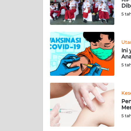
Dib
KARIR
5 ta
DISCLAIMER
Wahana
Ut
News
Ini
Regional
Ana
5 ta
WN
SUMUT
WN
Kes
JAKARTA
Pen
Men
WN
5 ta
JABAR