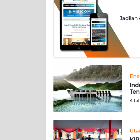
INDEKS
Jadilah
BERITA
KONTAK
KAMI
INFO
IKLAN
Ene
TENTANG
Ind
KAMI
Ten
4 ta
PEDOMAN
MEDIA
SIBER
Ut
REDAKSI
KIP