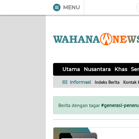
MENU
WAHANA
Tutup
TV
UTAMA
NUSANTARA
Utama
Nusantara
Khas
Ser
KHAS
Informasi
Indeks Berita
Kontak 
SERBA-
SERBI
Berita dengan tagar
#generasi-peneru
OPINI
Informasi