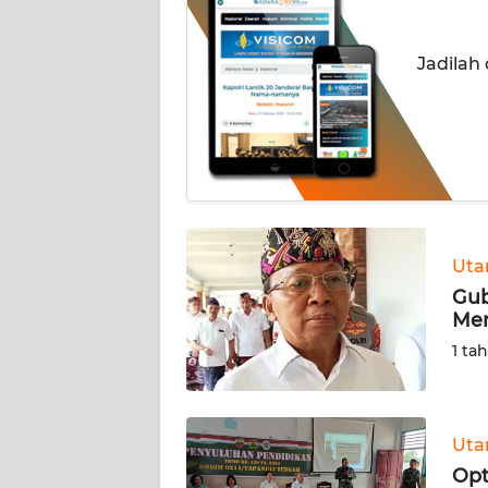
INDEKS
Jadilah
BERITA
KONTAK
KAMI
INFO
IKLAN
Ut
TENTANG
Gub
KAMI
Men
1 ta
PEDOMAN
MEDIA
SIBER
Ut
REDAKSI
Opt