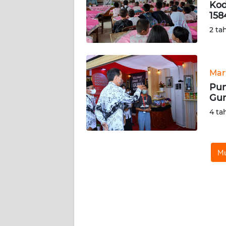
Kod
158
KARIR
2 ta
DISCLAIMER
Wahana
Mar
News
Pun
Regional
Gur
4 ta
WN
SUMUT
Mu
WN
JAKARTA
WN
JABAR