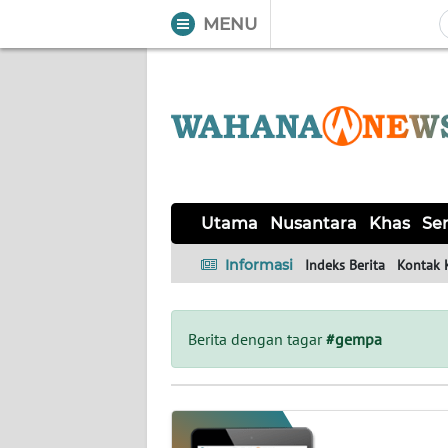
MENU
WAHANA
Tutup
TV
UTAMA
NUSANTARA
Utama
Nusantara
Khas
Ser
KHAS
Informasi
Indeks Berita
Kontak 
SERBA-
SERBI
Berita dengan tagar
#gempa
OPINI
Informasi