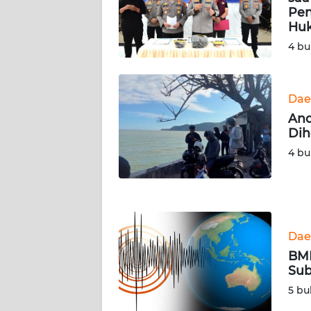
Pen
WN
Hu
SERAMBI
4 bu
WN
JAMBI
Dae
Anc
WN
Dih
SULTRA
4 bu
WN
NTB
WN
Dae
SULTENG
BMK
Sub
WN
SULBAR
5 bu