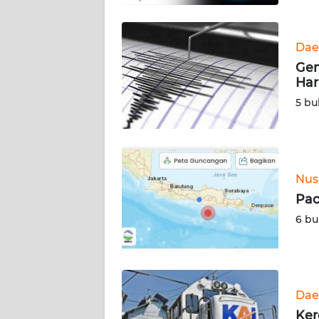
WN
BABEL
Dae
Gem
WN
Har
SUMBAR
5 bu
WN
SUMSEL
WN
Nus
BENGKULU
Pac
6 bu
WN
LAMPUNG
WN
JATENG
Dae
Ker