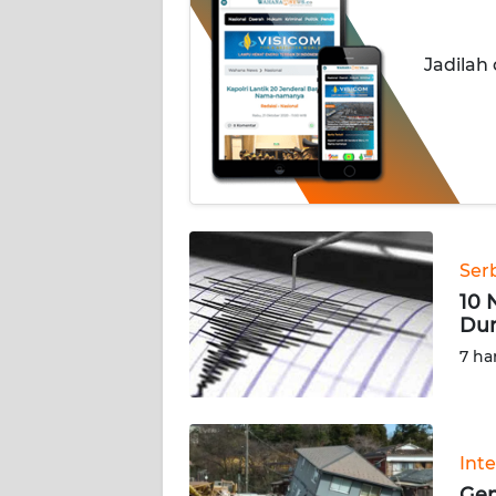
INDEKS
Jadilah
BERITA
KONTAK
KAMI
INFO
IKLAN
Ser
TENTANG
10 
KAMI
Dun
7 ha
PEDOMAN
MEDIA
SIBER
Int
REDAKSI
Gem