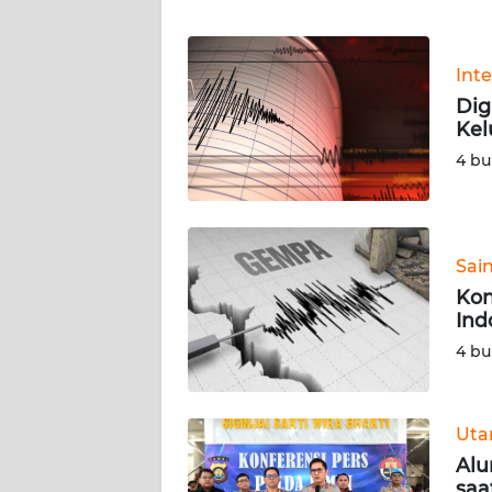
WN
BANTEN
Int
WN
Dig
NTT
Kel
4 bu
WN
KEPRI
WN
Sai
PAPUA
Kon
Ind
WN
4 bu
PAPUA
BARAT
Ut
WN
RIAU
Alu
saa