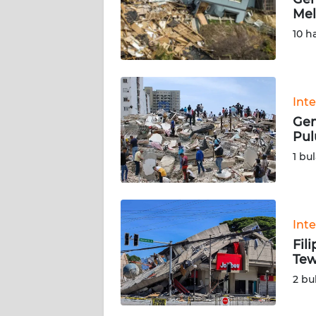
Mel
KARIR
10 h
DISCLAIMER
Wahana
Int
News
Gem
Regional
Pul
1 bu
WN
SUMUT
WN
Int
JAKARTA
Fil
Tew
WN
2 bu
JABAR