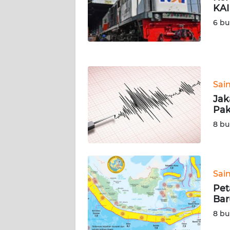
KAI
WN
NUSANTARA
6 bu
WN
JOGJA
Sai
WN
JATIM
Jak
Pak
WN
8 bu
BALI
WN
KALBAR
Sai
Pet
Bar
WN
KALTENG
8 bu