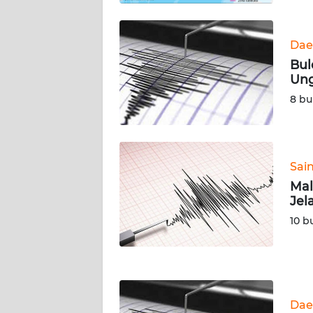
WN
KALTARA
Dae
WN
Bul
KALSEL
Ung
8 bu
WN
KALTIM
WN
Sai
SULSEL
Mal
Jel
WN
10 b
GORONTALO
WN
SULUT
Dae