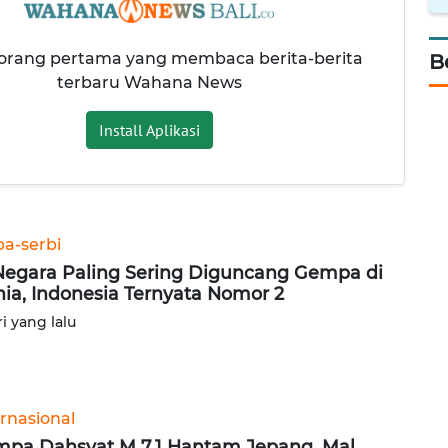
 orang pertama yang membaca berita-berita
B
terbaru Wahana News
Install Aplikasi
ba-serbi
Negara Paling Sering Diguncang Gempa di
ia, Indonesia Ternyata Nomor 2
ri yang lalu
ernasional
pa Dahsyat M 7,1 Hantam Jepang, Mal