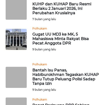
KUHP dan KUHAP Baru Resmi
Berlaku 2 Januari 2026, Ini
WN
Perubahan Krusialnya
BABEL
7 bulan yang lalu
Polhukam
WN
Gugat UU MD3 ke MK, 5
SUMBAR
Mahasiswa Minta Rakyat Bisa
Pecat Anggota DPR
WN
9 bulan yang lalu
SUMSEL
WN
Polhukam
BENGKULU
Bantah Isu Panas,
Habiburokhman Tegaskan KUHAP
Baru Tutup Peluang Polisi Sadap
WN
Tanpa Izin
LAMPUNG
9 bulan yang lalu
WN
Polhukam
JATENG