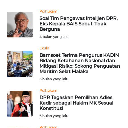
REDAKSI
Polhukam
Soal Tim Pengawas Intelijen DPR,
KARIR
Eks Kepala BAIS Sebut Tidak
Berguna
DISCLAIMER
4 bulan yang lalu
Ekuin
Wahana
News
Bamsoet Terima Pengurus KADIN
Regional
Bidang Ketahanan Nasional dan
Mitigasi Risiko: Sokong Penguatan
Maritim Selat Malaka
WN
6 bulan yang lalu
SUMUT
Polhukam
WN
DPR Tegaskan Pemilihan Adies
JAKARTA
Kadir sebagai Hakim MK Sesuai
Konstitusi
6 bulan yang lalu
WN
JABAR
Polhukam