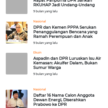
Rapat Paripurna DPR Sahkan
RKUHAP Jadi Undang-Undang
WN
9 bulan yang lalu
NUSANTARA
Nasional
DPR dan Kemen PPPA Serukan
WN
Penanggulangan Bencana yang
JOGJA
Ramah Perempuan dan Anak
9 bulan yang lalu
WN
JATIM
Ekuin
Aspadin dan DPR Luruskan Isu Air
Kemasan: Akuifer Dalam, Bukan
WN
Sumur Warga
BALI
9 bulan yang lalu
WN
KALBAR
Nasional
Daftar 16 Nama Calon Anggota
Dewan Energi, Diserahkan
WN
Prabowo ke DPR
KALTENG