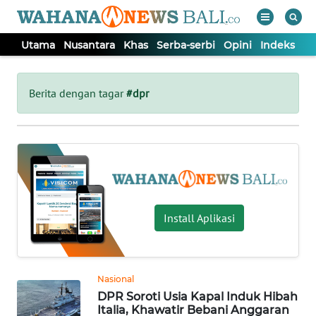
Utama
Nusantara
Khas
Serba-serbi
Opini
Indeks
WAHANA
Tutup
TV
Berita dengan tagar
#dpr
UTAMA
NUSANTARA
KHAS
Install Aplikasi
SERBA-
SERBI
Nasional
DPR Soroti Usia Kapal Induk Hibah
OPINI
Italia, Khawatir Bebani Anggaran