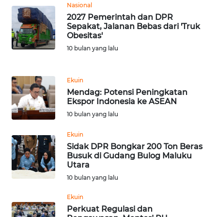
LANGKAT
Nasional
2027 Pemerintah dan DPR
Sepakat, Jalanan Bebas dari 'Truk
WN
Obesitas'
TAPANULI
SELATAN
10 bulan yang lalu
WN
Ekuin
TANJUNG
Mendag: Potensi Peningkatan
LESUNG
Ekspor Indonesia ke ASEAN
10 bulan yang lalu
WN
KARO
Ekuin
Sidak DPR Bongkar 200 Ton Beras
WN
Busuk di Gudang Bulog Maluku
Utara
SIMALUNGUN
10 bulan yang lalu
WN
Ekuin
LABUHANBATU
Perkuat Regulasi dan