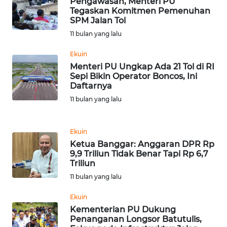
Pengawasan, Menteri PU
WN
Tegaskan Komitmen Pemenuhan
SPM Jalan Tol
TAPANULI
TENGAH
11 bulan yang lalu
Ekuin
WN DELI
Menteri PU Ungkap Ada 21 Tol di RI
SERDANG
Sepi Bikin Operator Boncos, Ini
Daftarnya
WN
11 bulan yang lalu
TEBING
TINGGI
Ekuin
Ketua Banggar: Anggaran DPR Rp
WN
9,9 Triliun Tidak Benar Tapi Rp 6,7
PAKPAK
Triliun
11 bulan yang lalu
WN
KARAWANG
Ekuin
Kementerian PU Dukung
Penanganan Longsor Batutulis,
WN