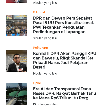
9 bulan yang lalu
WN
Editorial
KALTARA
DPR dan Dewan Pers Sepakat
Pasal 8 UU Pers Konstitusional,
PWI Tekankan Penguatan
WN
Perlindungan di Lapangan
KALSEL
9 bulan yang lalu
WN
Polhukam
KALTIM
Komisi II DPR Akan Panggil KPU
dan Bawaslu, Rifqi: Skandal Jet
Pribadi Harus Jadi Pelajaran
WN
Besar!
SULSEL
9 bulan yang lalu
WN
Opini
GORONTALO
Era AI dan Transparansi Dana
Reses DPR: Rakyat Berhak Tahu
ke Mana Rp6 Triliun Itu Pergi
WN
SULUT
10 bulan yang lalu