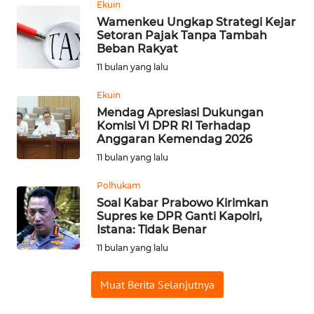
Ekuin
WN
Wamenkeu Ungkap Strategi Kejar
SUMEDANG
Setoran Pajak Tanpa Tambah
Beban Rakyat
WN
11 bulan yang lalu
CIANJUR
Ekuin
Mendag Apresiasi Dukungan
WN
Komisi VI DPR RI Terhadap
KEPULAUAN
Anggaran Kemendag 2026
SERIBU
11 bulan yang lalu
WN
Polhukam
TANGERANG
Soal Kabar Prabowo Kirimkan
Supres ke DPR Ganti Kapolri,
Istana: Tidak Benar
WN
11 bulan yang lalu
BINJAI
Muat Berita Selanjutnya
WN
CIREBON