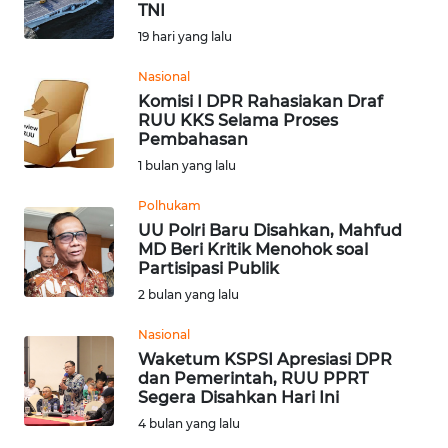
TNI
Informasi
19 hari yang lalu
INDEKS
Nasional
BERITA
Komisi I DPR Rahasiakan Draf
RUU KKS Selama Proses
Pembahasan
KONTAK
1 bulan yang lalu
KAMI
Polhukam
INFO
UU Polri Baru Disahkan, Mahfud
IKLAN
MD Beri Kritik Menohok soal
Partisipasi Publik
TENTANG
2 bulan yang lalu
KAMI
Nasional
Waketum KSPSI Apresiasi DPR
PEDOMAN
dan Pemerintah, RUU PPRT
MEDIA
Segera Disahkan Hari Ini
SIBER
4 bulan yang lalu