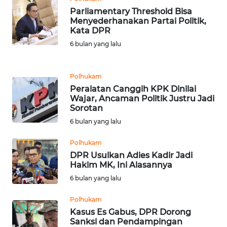
Parliamentary Threshold Bisa
WN
Menyederhanakan Partai Politik,
BANTEN
Kata DPR
6 bulan yang lalu
WN
NTT
Polhukam
Peralatan Canggih KPK Dinilai
WN
Wajar, Ancaman Politik Justru Jadi
KEPRI
Sorotan
6 bulan yang lalu
WN
PAPUA
Polhukam
DPR Usulkan Adies Kadir Jadi
Hakim MK, Ini Alasannya
WN
6 bulan yang lalu
PAPUA
BARAT
Polhukam
Kasus Es Gabus, DPR Dorong
WN
Sanksi dan Pendampingan