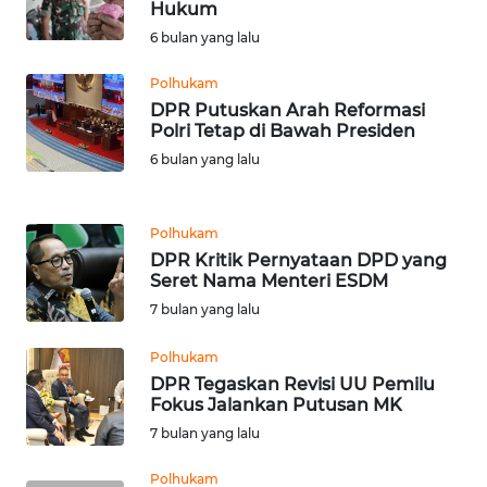
RIAU
Hukum
6 bulan yang lalu
WN
SERAMBI
Polhukam
DPR Putuskan Arah Reformasi
Polri Tetap di Bawah Presiden
WN
6 bulan yang lalu
JAMBI
WN
Polhukam
SULTRA
DPR Kritik Pernyataan DPD yang
Seret Nama Menteri ESDM
WN
7 bulan yang lalu
NTB
Polhukam
WN
DPR Tegaskan Revisi UU Pemilu
Fokus Jalankan Putusan MK
SULTENG
7 bulan yang lalu
WN
Polhukam
SULBAR