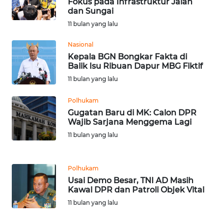
Fokus pada Infrastruktur Jalan
BEKASI
dan Sungai
11 bulan yang lalu
WN
BOGOR
Nasional
Kepala BGN Bongkar Fakta di
WN
Balik Isu Ribuan Dapur MBG Fiktif
DEPOK
11 bulan yang lalu
Polhukam
WN
TAPANULI
Gugatan Baru di MK: Calon DPR
Wajib Sarjana Menggema Lagi
UTARA
11 bulan yang lalu
WN
SAMOSIR
Polhukam
Usai Demo Besar, TNI AD Masih
WN
Kawal DPR dan Patroli Objek Vital
PADANG
11 bulan yang lalu
LAWAS