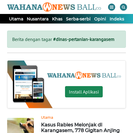
Utama
Nusantara
Khas
Serba-serbi
Opini
Indeks
WAHANA
Tutup
TV
Berita dengan tagar
#dinas-pertanian-karangasem
UTAMA
NUSANTARA
KHAS
Install Aplikasi
SERBA-
SERBI
Utama
Kasus Rabies Melonjak di
OPINI
Karangasem, 778 Gigitan Anjing