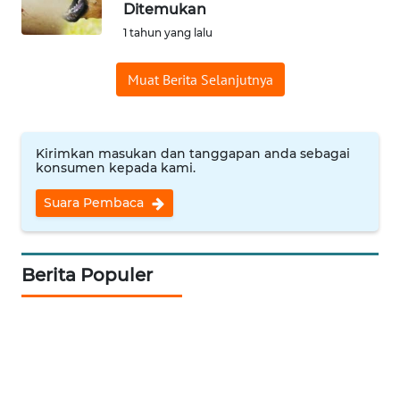
Ditemukan
Informasi
1 tahun yang lalu
INDEKS
Muat Berita Selanjutnya
BERITA
KONTAK
KAMI
Kirimkan masukan dan tanggapan anda sebagai
konsumen kepada kami.
INFO
Suara Pembaca
IKLAN
TENTANG
Berita Populer
KAMI
PEDOMAN
MEDIA
SIBER