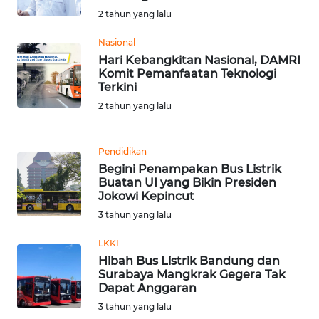
RIAU
2 tahun yang lalu
WN
Nasional
SERAMBI
Hari Kebangkitan Nasional, DAMRI
Komit Pemanfaatan Teknologi
Terkini
WN
2 tahun yang lalu
JAMBI
WN
Pendidikan
SULTRA
Begini Penampakan Bus Listrik
Buatan UI yang Bikin Presiden
Jokowi Kepincut
WN
NTB
3 tahun yang lalu
LKKI
WN
Hibah Bus Listrik Bandung dan
SULTENG
Surabaya Mangkrak Gegera Tak
Dapat Anggaran
WN
3 tahun yang lalu
SULBAR