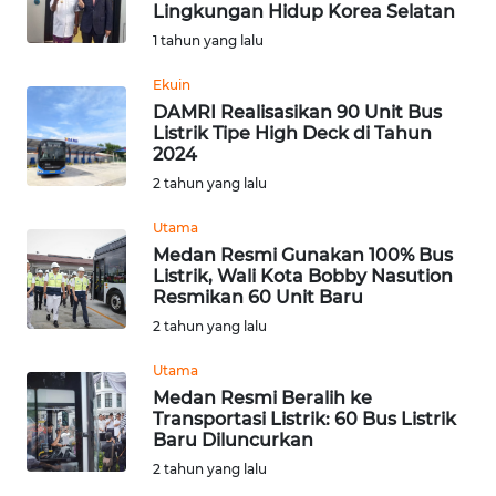
Lingkungan Hidup Korea Selatan
Informasi
1 tahun yang lalu
INDEKS
Ekuin
BERITA
DAMRI Realisasikan 90 Unit Bus
Listrik Tipe High Deck di Tahun
2024
KONTAK
2 tahun yang lalu
KAMI
Utama
INFO
Medan Resmi Gunakan 100% Bus
IKLAN
Listrik, Wali Kota Bobby Nasution
Resmikan 60 Unit Baru
TENTANG
2 tahun yang lalu
KAMI
Utama
Medan Resmi Beralih ke
PEDOMAN
Transportasi Listrik: 60 Bus Listrik
MEDIA
Baru Diluncurkan
SIBER
2 tahun yang lalu