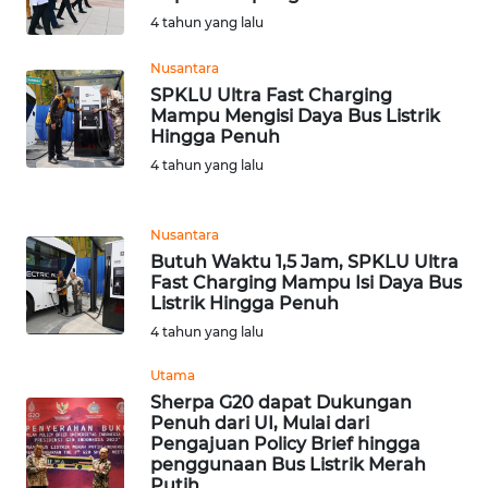
BEKASI
4 tahun yang lalu
WN
Nusantara
BOGOR
SPKLU Ultra Fast Charging
Mampu Mengisi Daya Bus Listrik
Hingga Penuh
WN
4 tahun yang lalu
DEPOK
WN
Nusantara
TAPANULI
Butuh Waktu 1,5 Jam, SPKLU Ultra
UTARA
Fast Charging Mampu Isi Daya Bus
Listrik Hingga Penuh
WN
4 tahun yang lalu
SAMOSIR
Utama
Sherpa G20 dapat Dukungan
WN
Penuh dari UI, Mulai dari
PADANG
Pengajuan Policy Brief hingga
LAWAS
penggunaan Bus Listrik Merah
Putih