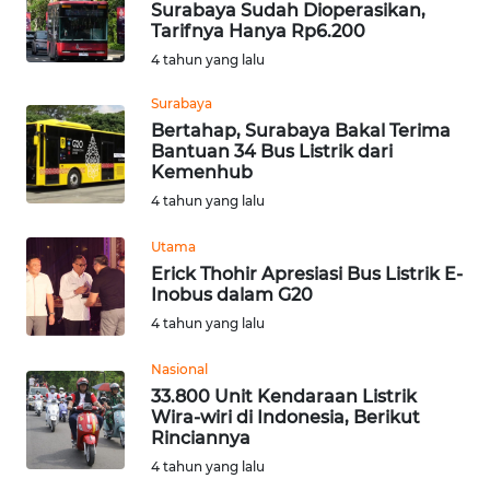
Surabaya Sudah Dioperasikan,
Tarifnya Hanya Rp6.200
WN
4 tahun yang lalu
MALUKU
Surabaya
WN
Bertahap, Surabaya Bakal Terima
MALUT
Bantuan 34 Bus Listrik dari
Kemenhub
4 tahun yang lalu
WN
DAIRI
Utama
Erick Thohir Apresiasi Bus Listrik E-
WN
Inobus dalam G20
DANAU
4 tahun yang lalu
TOBA
Nasional
WN
33.800 Unit Kendaraan Listrik
NIAS
Wira-wiri di Indonesia, Berikut
Rinciannya
4 tahun yang lalu
WN