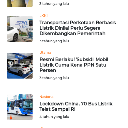
3 tahun yang lalu
WN
LKKI
NUSANTARA
Transportasi Perkotaan Berbasis
Listrik Dinilai Perlu Segera
Dikembangkan Pemerintah
WN
JOGJA
3 tahun yang lalu
Utama
WN
Resmi Berlaku! 'Subsidi' Mobil
JATIM
Listrik Cuma Kena PPN Satu
Persen
WN
3 tahun yang lalu
BALI
Nasional
WN
Lockdown China, 70 Bus Listrik
KALBAR
Telat Sampai RI
4 tahun yang lalu
WN
KALTENG