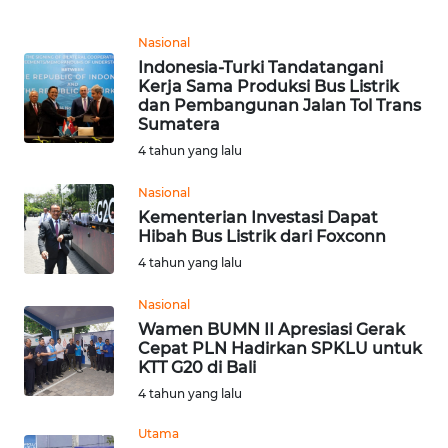
LANGKAT
Nasional
WN
Indonesia-Turki Tandatangani
TAPANULI
Kerja Sama Produksi Bus Listrik
SELATAN
dan Pembangunan Jalan Tol Trans
Sumatera
WN
4 tahun yang lalu
TANJUNG
LESUNG
Nasional
Kementerian Investasi Dapat
Hibah Bus Listrik dari Foxconn
WN
4 tahun yang lalu
KARO
Nasional
WN
Wamen BUMN II Apresiasi Gerak
SIMALUNGUN
Cepat PLN Hadirkan SPKLU untuk
KTT G20 di Bali
WN
4 tahun yang lalu
LABUHANBATU
Utama