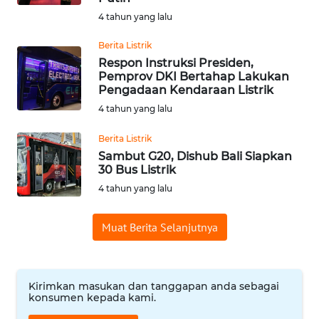
WN
4 tahun yang lalu
SUMEDANG
Berita Listrik
Respon Instruksi Presiden,
WN
Pemprov DKI Bertahap Lakukan
CIANJUR
Pengadaan Kendaraan Listrik
4 tahun yang lalu
WN
KEPULAUAN
Berita Listrik
SERIBU
Sambut G20, Dishub Bali Siapkan
30 Bus Listrik
WN
4 tahun yang lalu
TANGERANG
Muat Berita Selanjutnya
WN
BINJAI
Kirimkan masukan dan tanggapan anda sebagai
WN
konsumen kepada kami.
CIREBON