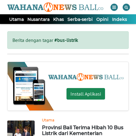
Utama
Nusantara
Khas
Serba-serbi
Opini
Indeks
WAHANA
Tutup
TV
Berita dengan tagar
#bus-listrik
UTAMA
NUSANTARA
KHAS
Install Aplikasi
SERBA-
SERBI
Utama
Provinsi Bali Terima Hibah 10 Bus
OPINI
Listrik dari Kementerian