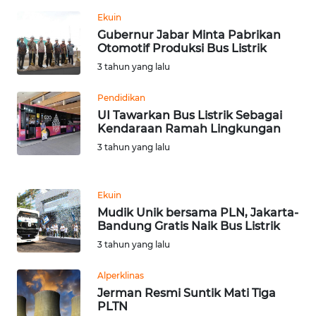
Ekuin
Gubernur Jabar Minta Pabrikan
WN
Otomotif Produksi Bus Listrik
BABEL
3 tahun yang lalu
WN
Pendidikan
SUMBAR
UI Tawarkan Bus Listrik Sebagai
Kendaraan Ramah Lingkungan
WN
3 tahun yang lalu
SUMSEL
WN
Ekuin
BENGKULU
Mudik Unik bersama PLN, Jakarta-
Bandung Gratis Naik Bus Listrik
WN
3 tahun yang lalu
LAMPUNG
Alperklinas
Jerman Resmi Suntik Mati Tiga
WN
PLTN
JATENG