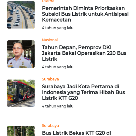
Utama
Pemerintah Diminta Prioritaskan
WN
Subsidi Bus Listrik untuk Antisipasi
KALTARA
Kemacetan
4 tahun yang lalu
WN
Nasional
KALSEL
Tahun Depan, Pemprov DKI
Jakarta Bakal Operasikan 220 Bus
WN
Listrik
KALTIM
4 tahun yang lalu
Surabaya
WN
Surabaya Jadi Kota Pertama di
SULSEL
Indonesia yang Terima Hibah Bus
Listrik KTT G20
WN
4 tahun yang lalu
GORONTALO
WN
Surabaya
SULUT
Bus Listrik Bekas KTT G20 di