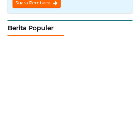
Suara Pembaca
WN
INDRAMAYU
Berita Populer
WN
KUNINGAN
WN
MAJALENGKA
WN
SUBANG
WN
SUKABUMI
WN
PURWAKARTA