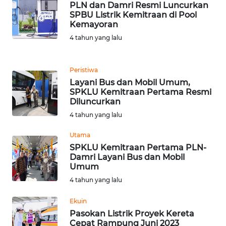
PLN dan Damri Resmi Luncurkan
WN
SPBU Listrik Kemitraan di Pool
TAPANULI
Kemayoran
TENGAH
4 tahun yang lalu
WN DELI
SERDANG
Peristiwa
Layani Bus dan Mobil Umum,
SPKLU Kemitraan Pertama Resmi
WN
Diluncurkan
TEBING
4 tahun yang lalu
TINGGI
Utama
WN
SPKLU Kemitraan Pertama PLN-
PAKPAK
Damri Layani Bus dan Mobil
Umum
4 tahun yang lalu
WN
KARAWANG
Ekuin
Pasokan Listrik Proyek Kereta
WN
Cepat Rampung Juni 2023