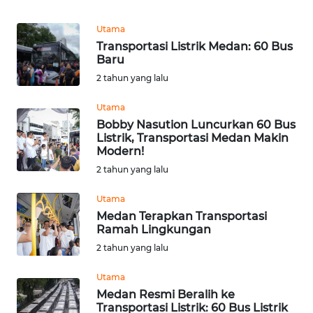
REDAKSI
Utama
Transportasi Listrik Medan: 60 Bus
KARIR
Baru
2 tahun yang lalu
DISCLAIMER
Utama
Wahana
Bobby Nasution Luncurkan 60 Bus
News
Listrik, Transportasi Medan Makin
Regional
Modern!
2 tahun yang lalu
WN
SUMUT
Utama
Medan Terapkan Transportasi
Ramah Lingkungan
WN
2 tahun yang lalu
JAKARTA
Utama
WN
Medan Resmi Beralih ke
JABAR
Transportasi Listrik: 60 Bus Listrik