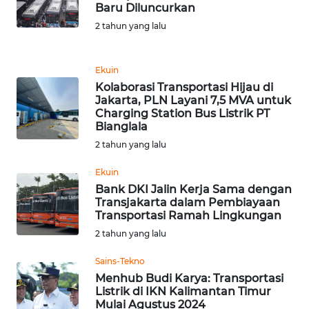
Baru Diluncurkan
WN
2 tahun yang lalu
BANTEN
Ekuin
WN
Kolaborasi Transportasi Hijau di
NTT
Jakarta, PLN Layani 7,5 MVA untuk
Charging Station Bus Listrik PT
Bianglala
WN
KEPRI
2 tahun yang lalu
Ekuin
WN
Bank DKI Jalin Kerja Sama dengan
PAPUA
Transjakarta dalam Pembiayaan
Transportasi Ramah Lingkungan
WN
2 tahun yang lalu
PAPUA
BARAT
Sains-Tekno
Menhub Budi Karya: Transportasi
Listrik di IKN Kalimantan Timur
WN
Mulai Agustus 2024