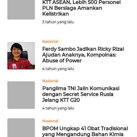
KTT ASEAN, Lebih 500 Personel
PLN Bersiaga Amankan
WN
Kelistrikan
BANTEN
3 tahun yang lalu
WN
NTT
Nasional
Ferdy Sambo Jadikan Ricky Rizal
Ajudan Anaknya, Kompolnas:
WN
Abuse of Power
KEPRI
4 tahun yang lalu
WN
Nasional
PAPUA
Panglima TNI Jalin Komunikasi
dengan Secret Service Rusia
Jelang KTT G20
WN
4 tahun yang lalu
PAPUA
BARAT
Nasional
BPOM Ungkap 41 Obat Tradisional
WN
yang Mengandung Bahan Kimia