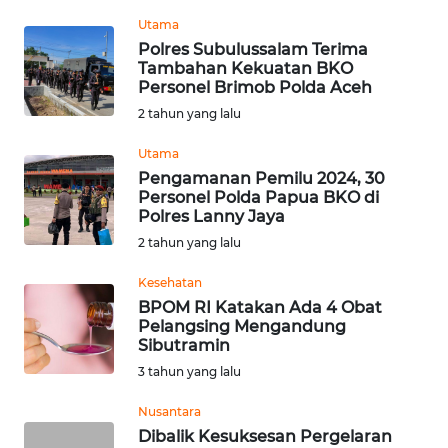
REDAKSI
Utama
Polres Subulussalam Terima
Tambahan Kekuatan BKO
KARIR
Personel Brimob Polda Aceh
2 tahun yang lalu
DISCLAIMER
Utama
Wahana
Pengamanan Pemilu 2024, 30
News
Personel Polda Papua BKO di
Regional
Polres Lanny Jaya
2 tahun yang lalu
WN
Kesehatan
SUMUT
BPOM RI Katakan Ada 4 Obat
Pelangsing Mengandung
WN
Sibutramin
JAKARTA
3 tahun yang lalu
WN
Nusantara
JABAR
Dibalik Kesuksesan Pergelaran