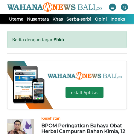
Utama
Nusantara
Khas
Serba-serbi
Opini
Indeks
WAHANA
Tutup
TV
Berita dengan tagar
#bko
UTAMA
NUSANTARA
KHAS
Install Aplikasi
SERBA-
SERBI
Kesehatan
BPOM Peringatkan Bahaya Obat
OPINI
Herbal Campuran Bahan Kimia, 12