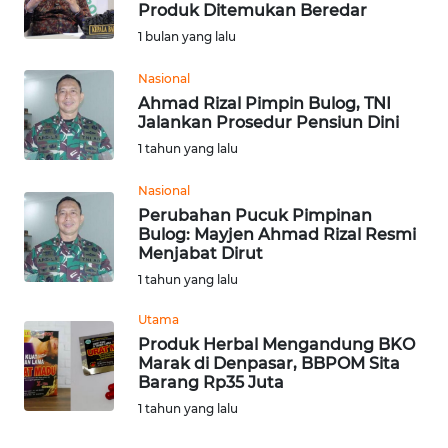
Produk Ditemukan Beredar
Informasi
1 bulan yang lalu
INDEKS
Nasional
BERITA
Ahmad Rizal Pimpin Bulog, TNI
Jalankan Prosedur Pensiun Dini
KONTAK
1 tahun yang lalu
KAMI
Nasional
Perubahan Pucuk Pimpinan
INFO
Bulog: Mayjen Ahmad Rizal Resmi
IKLAN
Menjabat Dirut
1 tahun yang lalu
TENTANG
KAMI
Utama
Produk Herbal Mengandung BKO
Marak di Denpasar, BBPOM Sita
PEDOMAN
Barang Rp35 Juta
MEDIA
1 tahun yang lalu
SIBER