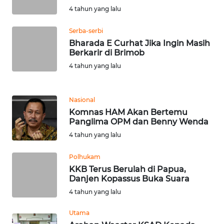
RIAU
4 tahun yang lalu
WN
Serba-serbi
SERAMBI
Bharada E Curhat Jika Ingin Masih
Berkarir di Brimob
WN
4 tahun yang lalu
JAMBI
Nasional
WN
Komnas HAM Akan Bertemu
SULTRA
Panglima OPM dan Benny Wenda
4 tahun yang lalu
WN
NTB
Polhukam
KKB Terus Berulah di Papua,
WN
Danjen Kopassus Buka Suara
SULTENG
4 tahun yang lalu
WN
Utama
SULBAR