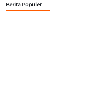
Berita Populer
WN
NUSANTARA
WN
JOGJA
WN
JATIM
WN
BALI
WN
KALBAR
WN
KALTENG