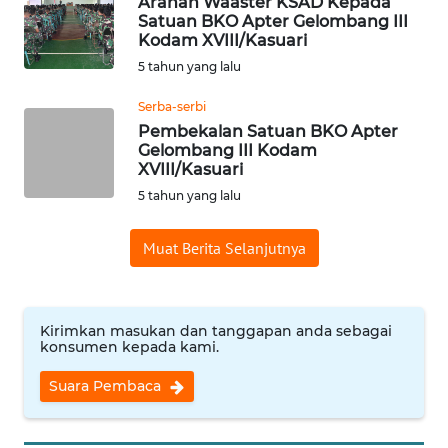
Arahan Waaster KSAD Kepada
Satuan BKO Apter Gelombang III
Kodam XVIII/Kasuari
WN
5 tahun yang lalu
BABEL
Serba-serbi
WN
Pembekalan Satuan BKO Apter
SUMBAR
Gelombang III Kodam
XVIII/Kasuari
5 tahun yang lalu
WN
SUMSEL
Muat Berita Selanjutnya
WN
BENGKULU
Kirimkan masukan dan tanggapan anda sebagai
konsumen kepada kami.
WN
LAMPUNG
Suara Pembaca
WN
JATENG