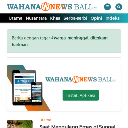
Utama
Nusantara
Khas
Serba-serbi
Opini
Indeks
WAHANA
Tutup
TV
Berita dengan tagar
#warga-meninggal-diterkam-
harimau
UTAMA
NUSANTARA
KHAS
Install Aplikasi
SERBA-
SERBI
Utama
OPINI
Saat Mendulang Emas di Sungai