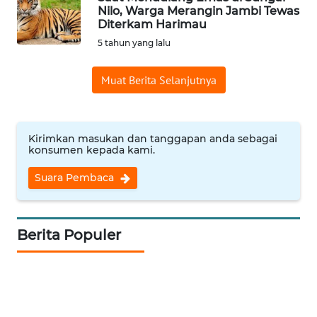
Nilo, Warga Merangin Jambi Tewas
Informasi
Diterkam Harimau
5 tahun yang lalu
INDEKS
BERITA
Muat Berita Selanjutnya
KONTAK
KAMI
Kirimkan masukan dan tanggapan anda sebagai
konsumen kepada kami.
INFO
IKLAN
Suara Pembaca
TENTANG
KAMI
Berita Populer
PEDOMAN
MEDIA
SIBER