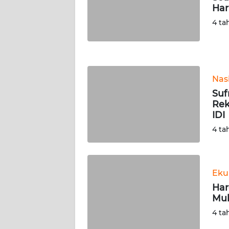
Har
WN
NUSANTARA
4 ta
WN
JOGJA
Nas
WN
Suf
JATIM
Rek
IDI
WN
4 ta
BALI
WN
KALBAR
Eku
Har
Muh
WN
KALTENG
4 ta