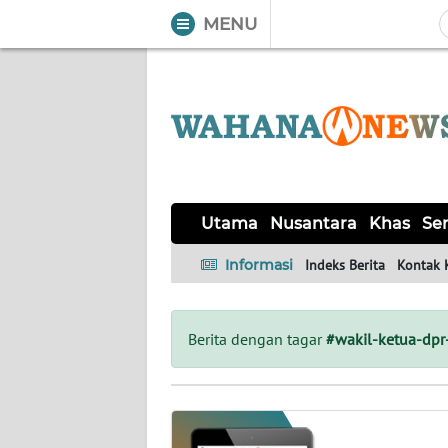
MENU
WAHANA
Tutup
TV
UTAMA
NUSANTARA
Utama
Nusantara
Khas
Ser
KHAS
Informasi
Indeks Berita
Kontak 
SERBA-
SERBI
Berita dengan tagar
#wakil-ketua-dpr-
OPINI
Informasi