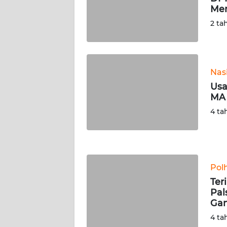
Men
WN
SERAMBI
2 ta
WN
JAMBI
Nas
Usa
WN
MA 
SULTRA
4 ta
WN
NTB
WN
Pol
SULTENG
Ter
Pal
WN
Gan
SULBAR
4 ta