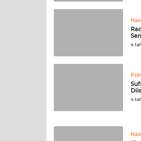
WN
KALTARA
Nas
WN
Rac
KALSEL
Sen
4 ta
WN
KALTIM
WN
Pol
SULSEL
Suf
Dii
WN
4 ta
GORONTALO
WN
SULUT
Nas