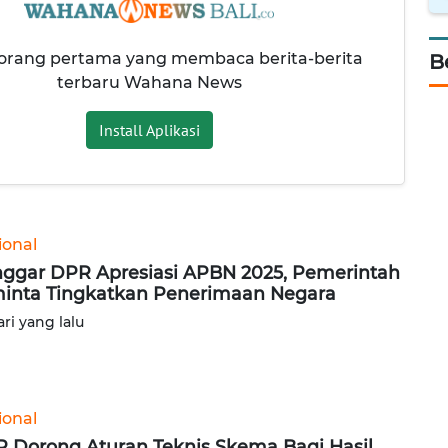
 orang pertama yang membaca berita-berita
B
terbaru Wahana News
Install Aplikasi
ional
ggar DPR Apresiasi APBN 2025, Pemerintah
inta Tingkatkan Penerimaan Negara
ari yang lalu
ional
 Dorong Aturan Teknis Skema Bagi Hasil