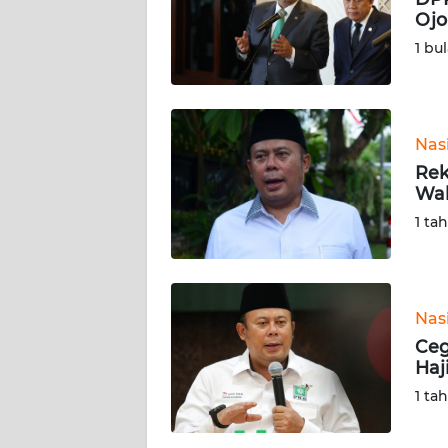
Ojo
KARIR
1 bu
DISCLAIMER
Wahana
Nas
News
Rek
Regional
Wak
1 ta
WN
SUMUT
WN
Nas
JAKARTA
Ceg
Haj
WN
1 ta
JABAR