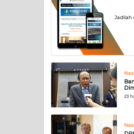
INDEKS
Jadilah
BERITA
KONTAK
KAMI
INFO
IKLAN
Nas
TENTANG
Ban
KAMI
Dim
23 h
PEDOMAN
MEDIA
SIBER
Nas
REDAKSI
DPR