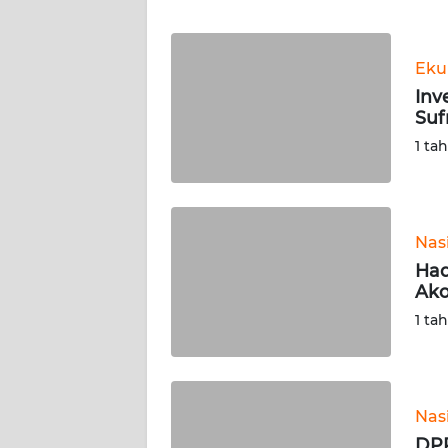
WN
BANTEN
Eku
WN
Inv
NTT
Suf
1 ta
WN
KEPRI
WN
Nas
PAPUA
Had
Ako
WN
1 ta
PAPUA
BARAT
WN
Nas
RIAU
DPR