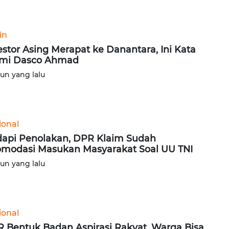
in
estor Asing Merapat ke Danantara, Ini Kata
mi Dasco Ahmad
hun yang lalu
ional
api Penolakan, DPR Klaim Sudah
modasi Masukan Masyarakat Soal UU TNI
hun yang lalu
ional
 Bentuk Badan Aspirasi Rakyat, Warga Bisa