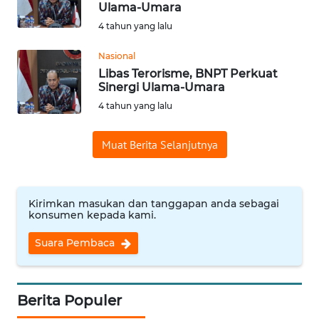
Ulama-Umara
Informasi
4 tahun yang lalu
INDEKS
Nasional
BERITA
Libas Terorisme, BNPT Perkuat
Sinergi Ulama-Umara
KONTAK
4 tahun yang lalu
KAMI
Muat Berita Selanjutnya
INFO
IKLAN
Kirimkan masukan dan tanggapan anda sebagai
TENTANG
konsumen kepada kami.
KAMI
Suara Pembaca
PEDOMAN
MEDIA
SIBER
Berita Populer