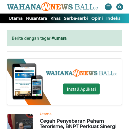
Utama
Nusantara
Khas
Serba-serbi
Opini
Indeks
WAHANA
Tutup
TV
Berita dengan tagar
#umara
UTAMA
NUSANTARA
KHAS
Install Aplikasi
SERBA-
SERBI
Utama
Cegah Penyebaran Paham
OPINI
Terorisme, BNPT Perkuat Sinergi