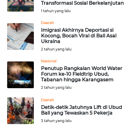
Transformasi Sosial Berkelanjutan
Informasi
1 tahun yang lalu
INDEKS
Daerah
BERITA
Imigrasi Akhirnya Deportasi si
Kocong, Bocah Viral di Bali Asal
Ukraina
KONTAK
2 tahun yang lalu
KAMI
Nasional
INFO
Penutup Rangkaian World Water
IKLAN
Forum ke-10 Fieldtrip Ubud,
Tabanan hingga Karangasem
TENTANG
2 tahun yang lalu
KAMI
Daerah
Detik-detik Jatuhnya Lift di Ubud
PEDOMAN
Bali yang Tewaskan 5 Pekerja
MEDIA
3 tahun yang lalu
SIBER