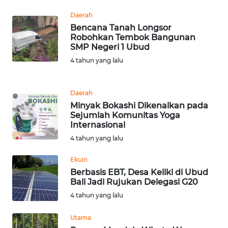
RIAU
Daerah
Bencana Tanah Longsor
WN
Robohkan Tembok Bangunan
SERAMBI
SMP Negeri 1 Ubud
4 tahun yang lalu
WN
JAMBI
Daerah
WN
Minyak Bokashi Dikenalkan pada
SULTRA
Sejumlah Komunitas Yoga
Internasional
4 tahun yang lalu
WN
NTB
Ekuin
Berbasis EBT, Desa Keliki di Ubud
WN
Bali Jadi Rujukan Delegasi G20
SULTENG
4 tahun yang lalu
WN
Utama
SULBAR