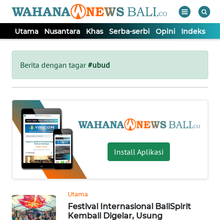
Utama
Nusantara
Khas
Serba-serbi
Opini
Indeks
WAHANA
Tutup
TV
Berita dengan tagar
#ubud
UTAMA
NUSANTARA
KHAS
Install Aplikasi
SERBA-
SERBI
Utama
Festival Internasional BaliSpirit
OPINI
Kembali Digelar, Usung