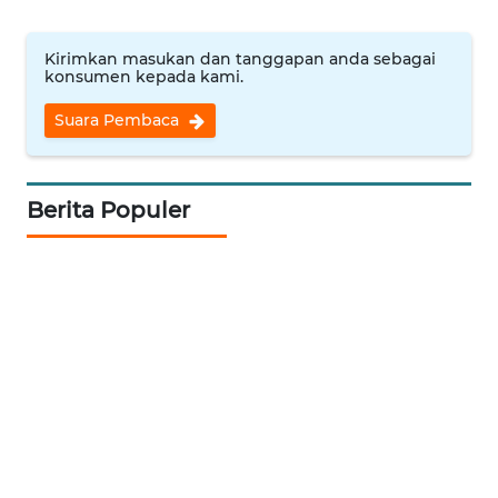
WN
Kirimkan masukan dan tanggapan anda sebagai
KALTARA
konsumen kepada kami.
Suara Pembaca
WN
KALSEL
Berita Populer
WN
KALTIM
WN
SULSEL
WN
GORONTALO
WN
SULUT