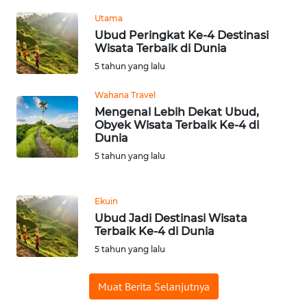
Utama
WN
Ubud Peringkat Ke-4 Destinasi
NUSANTARA
Wisata Terbaik di Dunia
5 tahun yang lalu
WN
Wahana Travel
JOGJA
Mengenal Lebih Dekat Ubud,
Obyek Wisata Terbaik Ke-4 di
WN
Dunia
JATIM
5 tahun yang lalu
WN
BALI
Ekuin
Ubud Jadi Destinasi Wisata
Terbaik Ke-4 di Dunia
WN
KALBAR
5 tahun yang lalu
Muat Berita Selanjutnya
WN
KALTENG