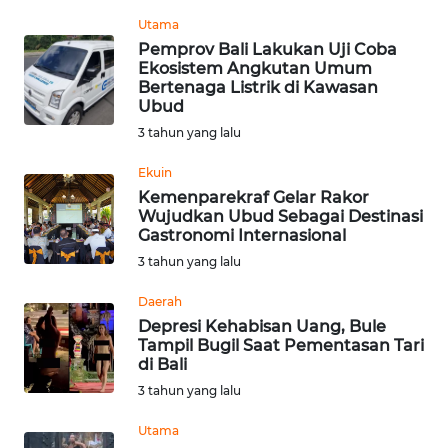
REDAKSI
Utama
Pemprov Bali Lakukan Uji Coba
Ekosistem Angkutan Umum
KARIR
Bertenaga Listrik di Kawasan
Ubud
DISCLAIMER
3 tahun yang lalu
Wahana
Ekuin
News
Kemenparekraf Gelar Rakor
Regional
Wujudkan Ubud Sebagai Destinasi
Gastronomi Internasional
3 tahun yang lalu
WN
SUMUT
Daerah
Depresi Kehabisan Uang, Bule
WN
Tampil Bugil Saat Pementasan Tari
JAKARTA
di Bali
3 tahun yang lalu
WN
Utama
JABAR