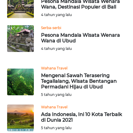
Pesona Mandala Wisata Wenara
Wana, Destinasi Populer di Bali
4 tahun yang lalu
WN
BABEL
Serba-serbi
Pesona Mandala Wisata Wenara
WN
Wana di Ubud
SUMBAR
4 tahun yang lalu
WN
SUMSEL
Wahana Travel
Mengenal Sawah Terasering
Tegallalang, Wisata Bentangan
WN
Permadani Hijau di Ubud
BENGKULU
5 tahun yang lalu
WN
Wahana Travel
LAMPUNG
Ada Indonesia, Ini 10 Kota Terbaik
di Dunia 2021
WN
5 tahun yang lalu
JATENG