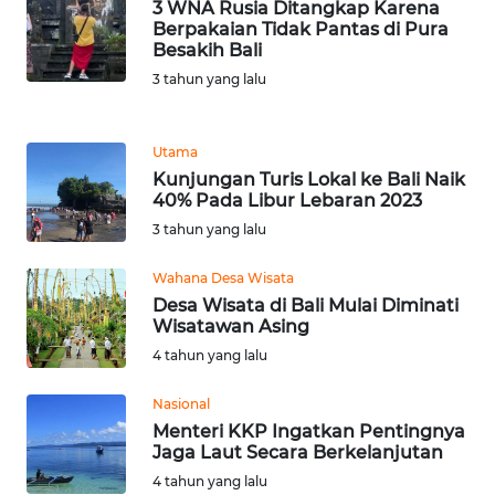
3 WNA Rusia Ditangkap Karena
Berpakaian Tidak Pantas di Pura
WN
Besakih Bali
BANTEN
3 tahun yang lalu
WN
NTT
Utama
Kunjungan Turis Lokal ke Bali Naik
40% Pada Libur Lebaran 2023
WN
KEPRI
3 tahun yang lalu
Wahana Desa Wisata
WN
Desa Wisata di Bali Mulai Diminati
PAPUA
Wisatawan Asing
4 tahun yang lalu
WN
PAPUA
Nasional
BARAT
Menteri KKP Ingatkan Pentingnya
Jaga Laut Secara Berkelanjutan
WN
4 tahun yang lalu