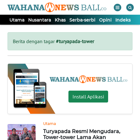
Utama
Nusantara
Khas
Serba-serbi
Opini
Indeks
WAHANA
Tutup
TV
Berita dengan tagar
#turyapada-tower
UTAMA
NUSANTARA
KHAS
Install Aplikasi
SERBA-
SERBI
Utama
Turyapada Resmi Mengudara,
OPINI
Tower-tower Lama Akan