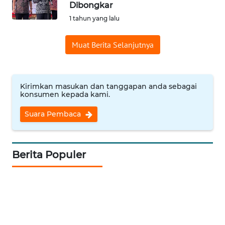
Dibongkar
Informasi
1 tahun yang lalu
INDEKS
Muat Berita Selanjutnya
BERITA
KONTAK
KAMI
Kirimkan masukan dan tanggapan anda sebagai
konsumen kepada kami.
INFO
Suara Pembaca
IKLAN
TENTANG
Berita Populer
KAMI
PEDOMAN
MEDIA
SIBER