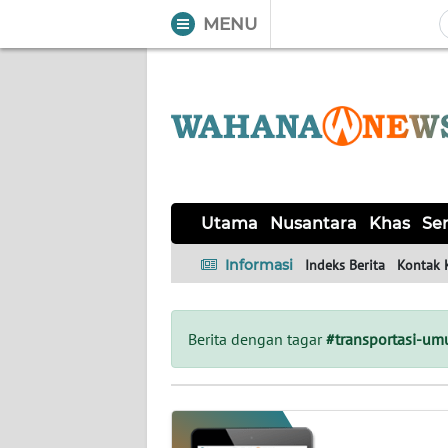
MENU
WAHANA
Tutup
TV
UTAMA
NUSANTARA
Utama
Nusantara
Khas
Ser
KHAS
Informasi
Indeks Berita
Kontak 
SERBA-
SERBI
Berita dengan tagar
#transportasi-u
OPINI
Informasi