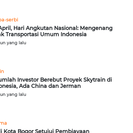
ba-serbi
April, Hari Angkutan Nasional: Mengenang
ak Transportasi Umum Indonesia
hun yang lalu
in
umlah Investor Berebut Proyek Skytrain di
onesia, Ada China dan Jerman
hun yang lalu
ama
i Kota Bogor Setujui Pembiayaan