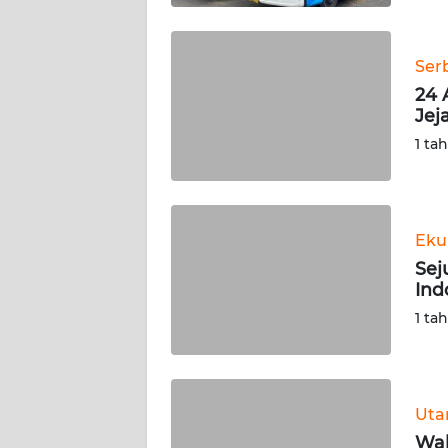
WN
BABEL
Ser
24 
WN
Jej
SUMBAR
1 ta
WN
SUMSEL
Eku
WN
BENGKULU
Sej
Ind
WN
1 ta
LAMPUNG
WN
JATENG
Ut
Wal