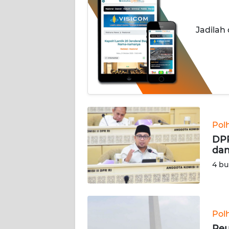
INDEKS
Jadilah
BERITA
KONTAK
KAMI
INFO
IKLAN
Pol
TENTANG
DPR
KAMI
dan
4 bu
PEDOMAN
MEDIA
SIBER
Pol
REDAKSI
Reu