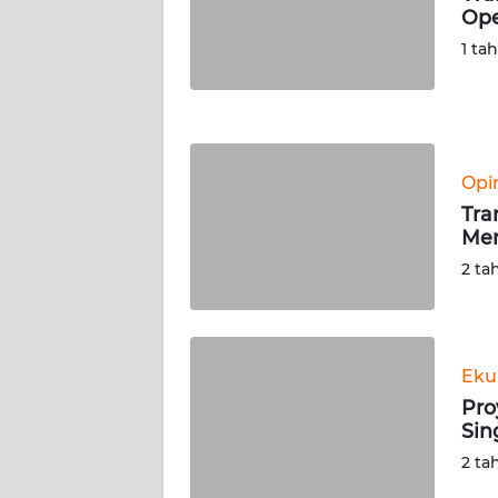
Ope
WN
NUSANTARA
1 ta
WN
JOGJA
Opi
WN
JATIM
Tra
Men
WN
2 ta
BALI
WN
KALBAR
Eku
Pro
Sin
WN
KALTENG
2 ta