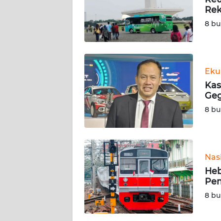
Rek
KARIR
8 bu
DISCLAIMER
Wahana
Eku
News
Kas
Regional
Geg
8 bu
WN
SUMUT
WN
Nas
JAKARTA
Heb
Pe
WN
8 bu
JABAR