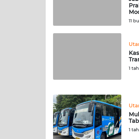
Pra
WN
Mod
SERAMBI
11 b
WN
JAMBI
Ut
Kas
WN
Tra
SULTRA
1 ta
WN
NTB
WN
Ut
SULTENG
Mul
Tab
WN
SULBAR
1 ta