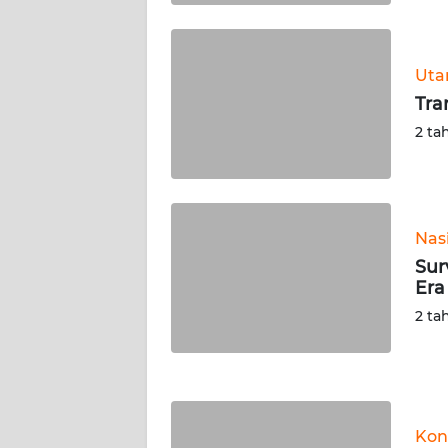
WN
KALTARA
Ut
WN
Tra
KALSEL
2 ta
WN
KALTIM
WN
Nas
SULSEL
Sur
Era
WN
2 ta
GORONTALO
WN
SULUT
Kon