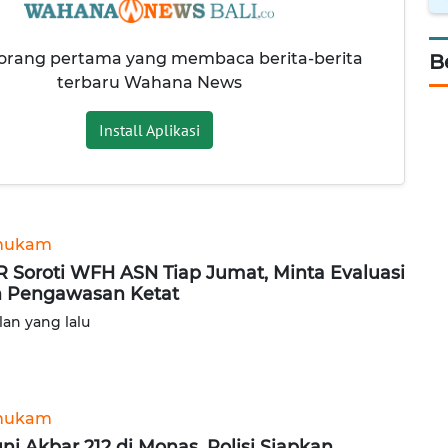
 orang pertama yang membaca berita-berita
B
terbaru Wahana News
Install Aplikasi
hukam
 Soroti WFH ASN Tiap Jumat, Minta Evaluasi
 Pengawasan Ketat
lan yang lalu
hukam
ni Akbar 212 di Monas, Polisi Siapkan