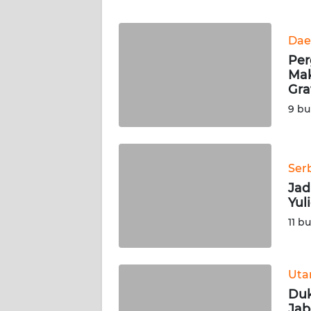
WN
BANTEN
Dae
WN
Per
NTT
Mak
Gra
WN
9 bu
KEPRI
WN
Ser
PAPUA
Jad
Yul
WN
11 b
PAPUA
BARAT
Ut
WN
RIAU
Duk
Jab