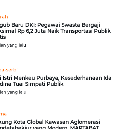
rah
gub Baru DKI: Pegawai Swasta Bergaji
simal Rp 6,2 Juta Naik Transportasi Publik
tis
lan yang lalu
ba-serbi
i Istri Menkeu Purbaya, Kesederhanaan Ida
idina Tuai Simpati Publik
ulan yang lalu
ama
ung Kota Global Kawasan Aglomerasi
odetabekjur yang Modern, MARTABAT