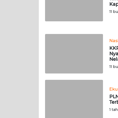
Kap
WN
NUSANTARA
11 b
WN
JOGJA
Nas
WN
KKP
JATIM
Nya
Nel
WN
11 b
BALI
WN
KALBAR
Eku
PLN
Ter
WN
KALTENG
1 ta