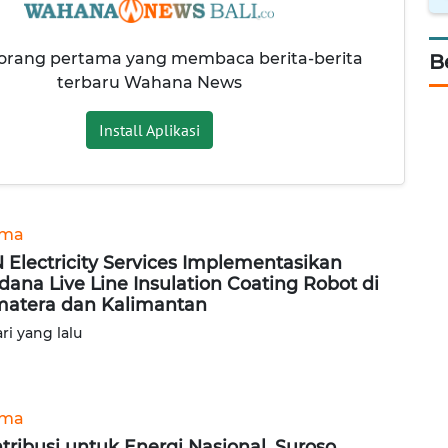
 orang pertama yang membaca berita-berita
B
terbaru Wahana News
Install Aplikasi
ama
 Electricity Services Implementasikan
dana Live Line Insulation Coating Robot di
atera dan Kalimantan
ari yang lalu
ama
tribusi untuk Energi Nasional, Suroso