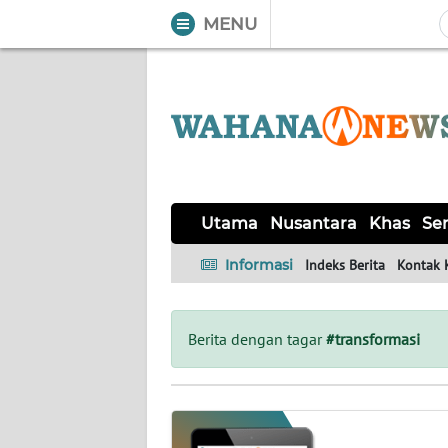
MENU
WAHANA
Tutup
TV
UTAMA
NUSANTARA
Utama
Nusantara
Khas
Ser
KHAS
Informasi
Indeks Berita
Kontak 
SERBA-
SERBI
Berita dengan tagar
#transformasi
OPINI
Informasi