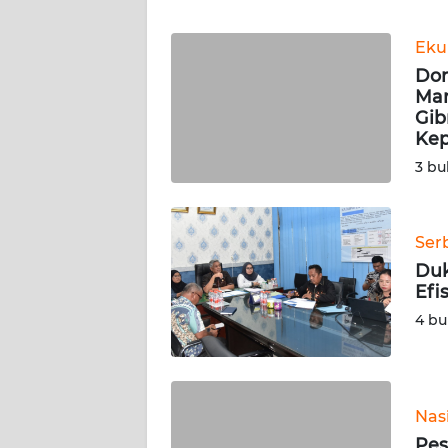
WN
BANTEN
Eku
Dor
WN
Ma
NTT
Gib
Kep
WN
3 bu
KEPRI
WN
Ser
PAPUA
Duk
Efi
WN
4 bu
PAPUA
BARAT
WN
Nas
RIAU
Pes