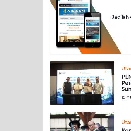
INDEKS
Jadilah
BERITA
KONTAK
KAMI
INFO
IKLAN
Ut
PLN
TENTANG
Per
KAMI
Sum
10 h
PEDOMAN
MEDIA
SIBER
Ut
REDAKSI
Kon