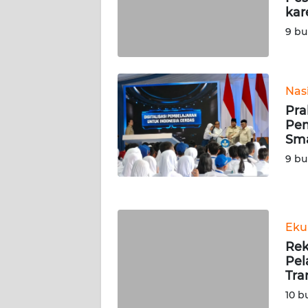
kar
WN
SERAMBI
9 bu
WN
JAMBI
Nas
Pra
WN
Pem
SULTRA
Sma
9 bu
WN
NTB
WN
Eku
SULTENG
Rek
Pel
WN
Tra
SULBAR
10 b