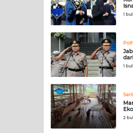
Isn
KARIR
1 bu
DISCLAIMER
Wahana
Pol
News
Jab
Regional
dar
1 bu
WN
SUMUT
WN
Ser
JAKARTA
Mar
Eko
WN
2 bu
JABAR