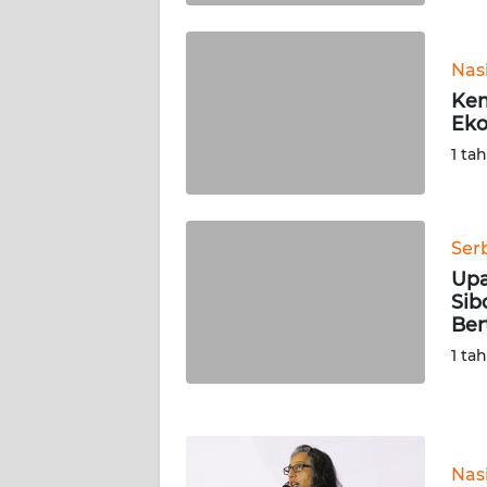
WN
KALTARA
Nas
WN
Kem
KALSEL
Eko
1 ta
WN
KALTIM
Ser
WN
Upa
SULSEL
Sib
Ber
WN
1 ta
GORONTALO
WN
SULUT
Nas