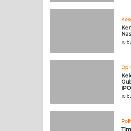
WN
BABEL
Kes
Kem
WN
Nas
SUMBAR
10 b
WN
SUMSEL
Opi
WN
Kel
BENGKULU
Gub
IPO
WN
10 b
LAMPUNG
WN
JATENG
Pol
Tim