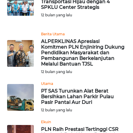
Transportasi Hijau dengan 4
BEKASI
SPKLU Center Strategis
12 bulan yang lalu
WN
BOGOR
Berita Utama
WN
ALPERKLINAS Apresiasi
DEPOK
Komitmen PLN Enjiniring Dukung
Pendidikan Masyarakat dan
Pembangunan Berkelanjutan
WN
Melalui Bantuan TJSL
TAPANULI
12 bulan yang lalu
UTARA
Utama
WN
PT SAS Turunkan Alat Berat
SAMOSIR
Bersihkan Lahan Parkir Pulau
Pasir Pantai Aur Duri
12 bulan yang lalu
WN
PADANG
Ekuin
LAWAS
PLN Raih Prestasi Tertinggi CSR