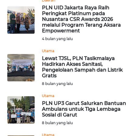
Daerah
PLN UID Jakarta Raya Raih
Peringkat Platinum pada
WN
Nusantara CSR Awards 2026
NUSANTARA
melalui Program Terang Aksara
Empowerment
WN
4 bulan yang lalu
JOGJA
Utama
Lewat TJSL, PLN Tasikmalaya
WN
Hadirkan Akses Sanitasi,
JATIM
Pengelolaan Sampah dan Listrik
Gratis
WN
8 bulan yang lalu
BALI
Utama
PLN UP3 Garut Salurkan Bantuan
WN
Ambulans untuk Tiga Lembaga
KALBAR
Sosial di Garut
8 bulan yang lalu
WN
KALTENG
Utama