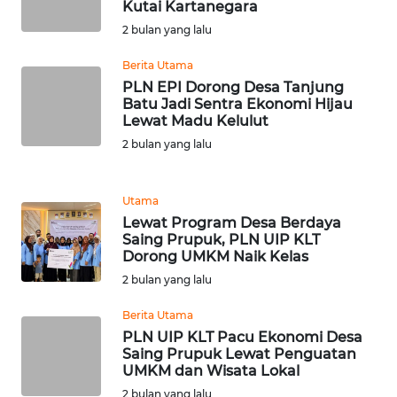
Kutai Kartanegara
2 bulan yang lalu
WN
BANTEN
Berita Utama
PLN EPI Dorong Desa Tanjung
WN
Batu Jadi Sentra Ekonomi Hijau
NTT
Lewat Madu Kelulut
2 bulan yang lalu
WN
KEPRI
Utama
Lewat Program Desa Berdaya
WN
Saing Prupuk, PLN UIP KLT
PAPUA
Dorong UMKM Naik Kelas
2 bulan yang lalu
WN
PAPUA
Berita Utama
BARAT
PLN UIP KLT Pacu Ekonomi Desa
Saing Prupuk Lewat Penguatan
UMKM dan Wisata Lokal
WN
2 bulan yang lalu