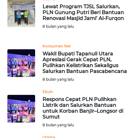
Lewat Program TJSL Salurkan,
PLN Gunung Putri Beri Bantuan
WN
Renovasi Masjid Jami’ Al-Furqon
KALTARA
8 bulan yang lalu
WN
KALSEL
Konsumen Net
Wakil Bupati Tapanuli Utara
WN
Apresiasi Gerak Cepat PLN,
Pulihkan Kelistrikan Sekaligus
KALTIM
Salurkan Bantuan Pascabencana
8 bulan yang lalu
WN
SULSEL
Ekuin
Respons Cepat PLN Pulihkan
WN
Listrik dan Salurkan Bantuan
untuk Korban Banjir–Longsor di
GORONTALO
Sumut
8 bulan yang lalu
WN
SULUT
Utama