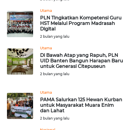
RIAU
Utama
WN
PLN Tingkatkan Kompetensi Guru
SERAMBI
HST Melalui Program Madrasah
Digital
2 bulan yang lalu
WN
JAMBI
Utama
Di Bawah Atap yang Rapuh, PLN
WN
UID Banten Bangun Harapan Baru
SULTRA
untuk Generasi Citepuseun
2 bulan yang lalu
WN
NTB
Utama
PAMA Salurkan 125 Hewan Kurban
WN
untuk Masyarakat Muara Enim
SULTENG
dan Lahat
2 bulan yang lalu
WN
SULBAR
Nasional