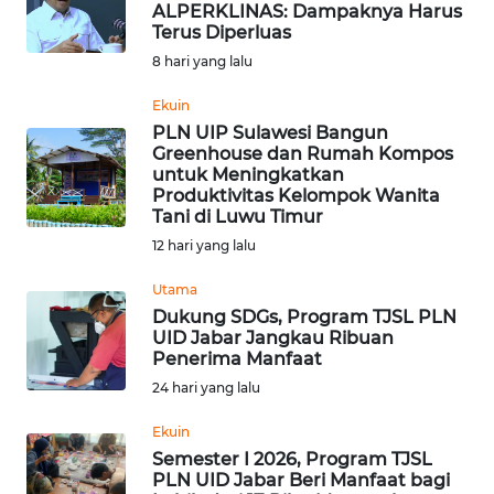
ALPERKLINAS: Dampaknya Harus
Informasi
Terus Diperluas
8 hari yang lalu
INDEKS
BERITA
Ekuin
PLN UIP Sulawesi Bangun
Greenhouse dan Rumah Kompos
KONTAK
untuk Meningkatkan
KAMI
Produktivitas Kelompok Wanita
Tani di Luwu Timur
INFO
12 hari yang lalu
IKLAN
Utama
Dukung SDGs, Program TJSL PLN
TENTANG
UID Jabar Jangkau Ribuan
KAMI
Penerima Manfaat
24 hari yang lalu
PEDOMAN
MEDIA
Ekuin
SIBER
Semester I 2026, Program TJSL
PLN UID Jabar Beri Manfaat bagi