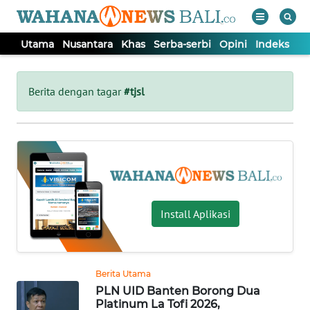
Utama
Nusantara
Khas
Serba-serbi
Opini
Indeks
WAHANA
Tutup
TV
Berita dengan tagar
#tjsl
UTAMA
NUSANTARA
KHAS
Install Aplikasi
SERBA-
SERBI
Berita Utama
PLN UID Banten Borong Dua
OPINI
Platinum La Tofi 2026,