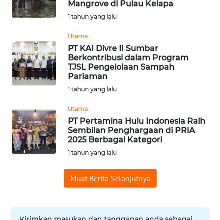
Mangrove di Pulau Kelapa
1 tahun yang lalu
WN
INDRAMAYU
Utama
PT KAI Divre II Sumbar
WN
Berkontribusi dalam Program
KUNINGAN
TJSL Pengelolaan Sampah
Pariaman
1 tahun yang lalu
WN
MAJALENGKA
Utama
PT Pertamina Hulu Indonesia Raih
WN
Sembilan Penghargaan di PRIA
SUBANG
2025 Berbagai Kategori
1 tahun yang lalu
WN
SUKABUMI
Muat Berita Selanjutnya
WN
PURWAKARTA
Kirimkan masukan dan tanggapan anda sebagai