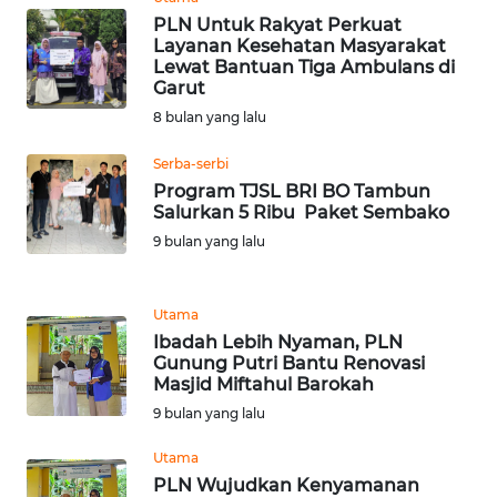
PLN Untuk Rakyat Perkuat
WN
Layanan Kesehatan Masyarakat
Lewat Bantuan Tiga Ambulans di
MALUKU
Garut
8 bulan yang lalu
WN
MALUT
Serba-serbi
Program TJSL BRI BO Tambun
WN
Salurkan 5 Ribu Paket Sembako
DAIRI
9 bulan yang lalu
WN
DANAU
Utama
TOBA
Ibadah Lebih Nyaman, PLN
Gunung Putri Bantu Renovasi
Masjid Miftahul Barokah
WN
9 bulan yang lalu
NIAS
Utama
WN
PLN Wujudkan Kenyamanan