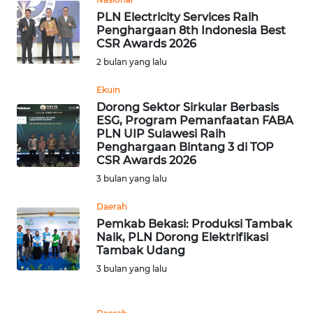
PLN Electricity Services Raih
Penghargaan 8th Indonesia Best
WN
CSR Awards 2026
BABEL
2 bulan yang lalu
WN
Ekuin
SUMBAR
Dorong Sektor Sirkular Berbasis
ESG, Program Pemanfaatan FABA
PLN UIP Sulawesi Raih
WN
Penghargaan Bintang 3 di TOP
SUMSEL
CSR Awards 2026
3 bulan yang lalu
WN
BENGKULU
Daerah
Pemkab Bekasi: Produksi Tambak
Naik, PLN Dorong Elektrifikasi
WN
Tambak Udang
LAMPUNG
3 bulan yang lalu
WN
JATENG