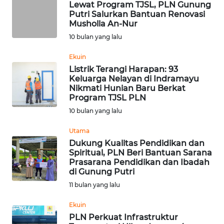
Lewat Program TJSL, PLN Gunung
WN
Putri Salurkan Bantuan Renovasi
TAPANULI
Musholla An-Nur
TENGAH
10 bulan yang lalu
Ekuin
WN DELI
SERDANG
Listrik Terangi Harapan: 93
Keluarga Nelayan di Indramayu
Nikmati Hunian Baru Berkat
WN
Program TJSL PLN
TEBING
10 bulan yang lalu
TINGGI
Utama
WN
Dukung Kualitas Pendidikan dan
Spiritual, PLN Beri Bantuan Sarana
PAKPAK
Prasarana Pendidikan dan Ibadah
di Gunung Putri
WN
11 bulan yang lalu
KARAWANG
Ekuin
WN
PLN Perkuat Infrastruktur