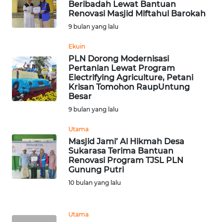
LANGKAT
Beribadah Lewat Bantuan
Renovasi Masjid Miftahul Barokah
9 bulan yang lalu
WN
TAPANULI
Ekuin
SELATAN
PLN Dorong Modernisasi
Pertanian Lewat Program
WN
Electrifying Agriculture, Petani
TANJUNG
Krisan Tomohon RaupUntung
LESUNG
Besar
9 bulan yang lalu
WN
Utama
KARO
Masjid Jami’ Al Hikmah Desa
Sukarasa Terima Bantuan
WN
Renovasi Program TJSL PLN
SIMALUNGUN
Gunung Putri
10 bulan yang lalu
WN
LABUHANBATU
Utama