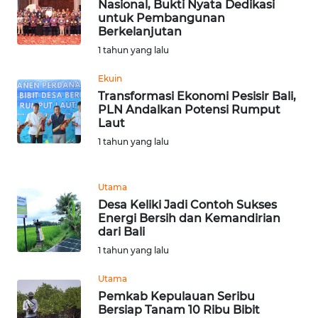
Nasional, Bukti Nyata Dedikasi
WN
untuk Pembangunan
SUMEDANG
Berkelanjutan
1 tahun yang lalu
WN
Ekuin
CIANJUR
Transformasi Ekonomi Pesisir Bali,
PLN Andalkan Potensi Rumput
WN
Laut
KEPULAUAN
1 tahun yang lalu
SERIBU
Utama
WN
TANGERANG
Desa Keliki Jadi Contoh Sukses
Energi Bersih dan Kemandirian
dari Bali
WN
1 tahun yang lalu
BINJAI
Utama
WN
Pemkab Kepulauan Seribu
CIREBON
Bersiap Tanam 10 Ribu Bibit