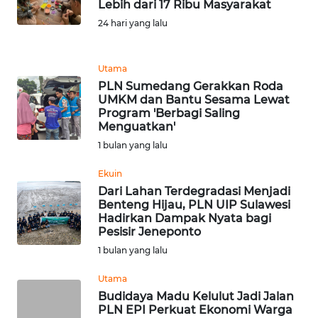
Lebih dari 17 Ribu Masyarakat
REDAKSI
24 hari yang lalu
KARIR
Utama
PLN Sumedang Gerakkan Roda
DISCLAIMER
UMKM dan Bantu Sesama Lewat
Program 'Berbagi Saling
Wahana
Menguatkan'
News
1 bulan yang lalu
Regional
Ekuin
WN
Dari Lahan Terdegradasi Menjadi
SUMUT
Benteng Hijau, PLN UIP Sulawesi
Hadirkan Dampak Nyata bagi
Pesisir Jeneponto
WN
1 bulan yang lalu
JAKARTA
Utama
WN
Budidaya Madu Kelulut Jadi Jalan
JABAR
PLN EPI Perkuat Ekonomi Warga