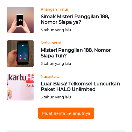
WN
Priangan Timur
SUMEDANG
Simak Misteri Panggilan 188,
Nomor Siapa ya?
WN
5 tahun yang lalu
CIANJUR
Serba-serbi
Misteri Panggilan 188, Nomor
WN
Siapa Tuh?
KEPULAUAN
SERIBU
5 tahun yang lalu
Nusantara
WN
Luar Biasa! Telkomsel Luncurkan
TANGERANG
Paket HALO Unlimited
5 tahun yang lalu
WN
BINJAI
Muat Berita Selanjutnya
WN
CIREBON