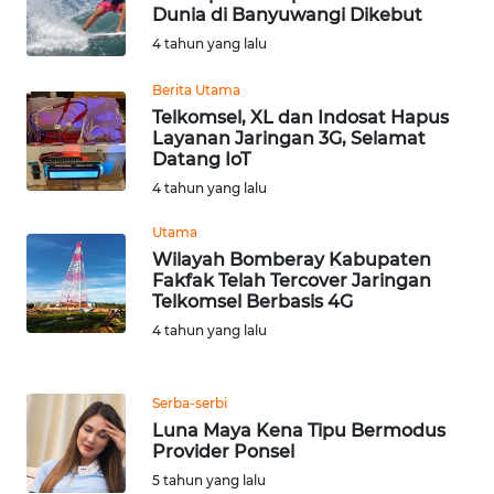
BEKASI
Dunia di Banyuwangi Dikebut
4 tahun yang lalu
WN
BOGOR
Berita Utama
Telkomsel, XL dan Indosat Hapus
Layanan Jaringan 3G, Selamat
WN
Datang IoT
DEPOK
4 tahun yang lalu
WN
Utama
TAPANULI
Wilayah Bomberay Kabupaten
UTARA
Fakfak Telah Tercover Jaringan
Telkomsel Berbasis 4G
4 tahun yang lalu
WN
SAMOSIR
Serba-serbi
WN
Luna Maya Kena Tipu Bermodus
PADANG
Provider Ponsel
LAWAS
5 tahun yang lalu