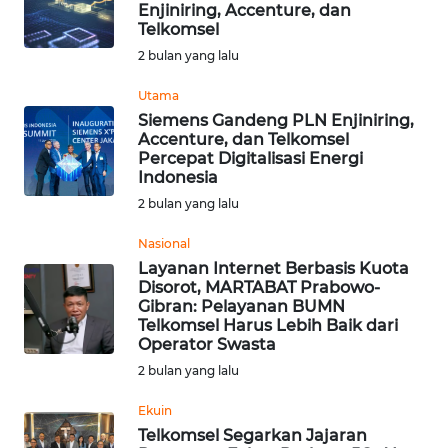
Enjiniring, Accenture, dan
Informasi
Telkomsel
2 bulan yang lalu
INDEKS
BERITA
Utama
Siemens Gandeng PLN Enjiniring,
Accenture, dan Telkomsel
KONTAK
Percepat Digitalisasi Energi
KAMI
Indonesia
2 bulan yang lalu
INFO
IKLAN
Nasional
Layanan Internet Berbasis Kuota
Disorot, MARTABAT Prabowo-
TENTANG
Gibran: Pelayanan BUMN
KAMI
Telkomsel Harus Lebih Baik dari
Operator Swasta
PEDOMAN
2 bulan yang lalu
MEDIA
SIBER
Ekuin
Telkomsel Segarkan Jajaran