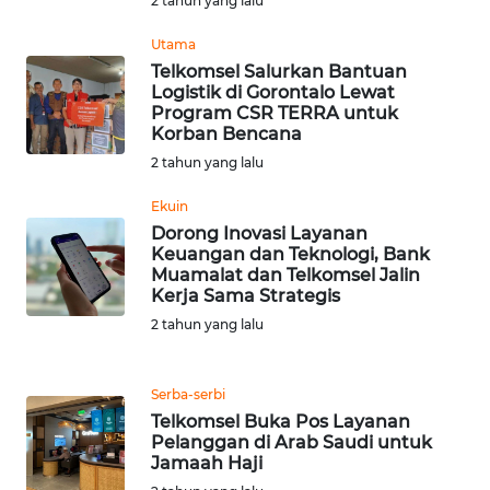
2 tahun yang lalu
RIAU
Utama
WN
Telkomsel Salurkan Bantuan
SERAMBI
Logistik di Gorontalo Lewat
Program CSR TERRA untuk
Korban Bencana
WN
2 tahun yang lalu
JAMBI
Ekuin
WN
Dorong Inovasi Layanan
SULTRA
Keuangan dan Teknologi, Bank
Muamalat dan Telkomsel Jalin
Kerja Sama Strategis
WN
2 tahun yang lalu
NTB
WN
Serba-serbi
SULTENG
Telkomsel Buka Pos Layanan
Pelanggan di Arab Saudi untuk
Jamaah Haji
WN
SULBAR