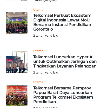
WN
Utama
BANTEN
Telkomsel Perkuat Ekosistem
Digital Indonesia Lewat MoU
Bersama Instansi Pendidikan
WN
Gorontalo
NTT
2 tahun yang lalu
WN
KEPRI
Utama
Telkomsel Luncurkan Hyper AI
untuk Optimalkan Jaringan dan
WN
Tingkatkan Layanan Pelanggan
PAPUA
2 tahun yang lalu
WN
Utama
PAPUA
Telkomsel Bersama Pemprov
BARAT
Papua Barat Daya Luncurkan
Program Telkomsel Ekosistem
Pendidikan
WN