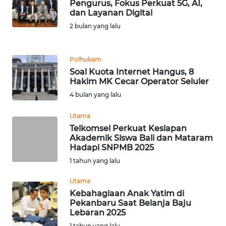
Pengurus, Fokus Perkuat 5G, AI,
REDAKSI
dan Layanan Digital
2 bulan yang lalu
KARIR
Polhukam
DISCLAIMER
Soal Kuota Internet Hangus, 8
Hakim MK Cecar Operator Seluler
Wahana
4 bulan yang lalu
News
Regional
Utama
Telkomsel Perkuat Kesiapan
WN
Akademik Siswa Bali dan Mataram
SUMUT
Hadapi SNPMB 2025
1 tahun yang lalu
WN
JAKARTA
Utama
Kebahagiaan Anak Yatim di
Pekanbaru Saat Belanja Baju
WN
Lebaran 2025
JABAR
1 tahun yang lalu