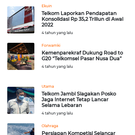
WN
Ekuin
TAPANULI
Telkom Laporkan Pendapatan
TENGAH
Konsolidasi Rp 35,2 Triliun di Awal
2022
4 tahun yang lalu
WN DELI
SERDANG
Forwamki
Kemenparekraf Dukung Road to
WN
G20 “Telkomsel Pasar Nusa Dua”
TEBING
4 tahun yang lalu
TINGGI
WN
Utama
PAKPAK
Telkom Jambi Siagakan Posko
Jaga Internet Tetap Lancar
Selama Lebaran
WN
4 tahun yang lalu
KARAWANG
Olahraga
WN
Persiapan Kompetisi Selancar