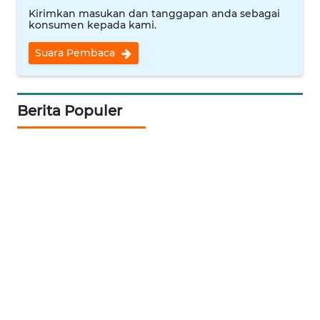
Kirimkan masukan dan tanggapan anda sebagai
konsumen kepada kami.
WN
INDRAMAYU
Suara Pembaca
WN
KUNINGAN
Berita Populer
WN
MAJALENGKA
WN
SUBANG
WN
SUKABUMI
WN
PURWAKARTA