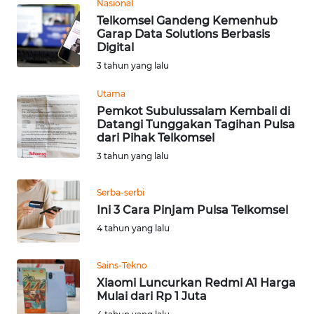
Nasional
Telkomsel Gandeng Kemenhub
WN
Garap Data Solutions Berbasis
Digital
NUSANTARA
3 tahun yang lalu
WN
Utama
JOGJA
Pemkot Subulussalam Kembali di
Datangi Tunggakan Tagihan Pulsa
WN
dari Pihak Telkomsel
JATIM
3 tahun yang lalu
WN
Serba-serbi
BALI
Ini 3 Cara Pinjam Pulsa Telkomsel
4 tahun yang lalu
WN
KALBAR
Sains-Tekno
Xiaomi Luncurkan Redmi A1 Harga
WN
Mulai dari Rp 1 Juta
KALTENG