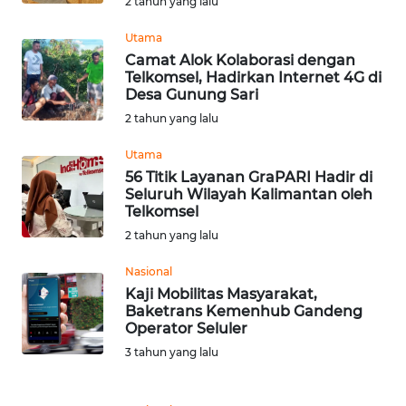
2 tahun yang lalu
Utama
WN
Camat Alok Kolaborasi dengan
BABEL
Telkomsel, Hadirkan Internet 4G di
Desa Gunung Sari
WN
2 tahun yang lalu
SUMBAR
Utama
56 Titik Layanan GraPARI Hadir di
WN
Seluruh Wilayah Kalimantan oleh
SUMSEL
Telkomsel
2 tahun yang lalu
WN
BENGKULU
Nasional
Kaji Mobilitas Masyarakat,
Baketrans Kemenhub Gandeng
WN
Operator Seluler
LAMPUNG
3 tahun yang lalu
WN
JATENG