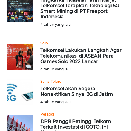
Tingkatkan Keselamatan Kerja,
Telkomsel Terapkan Teknologi 5G
Smart Mining di PT Freeport
WN
Indonesia
MALUKU
4 tahun yang lalu
WN
MALUT
Solo
Telkomsel Lakukan Langkah Agar
WN
Telekomunikasi di ASEAN Para
DAIRI
Games Solo 2022 Lancar
4 tahun yang lalu
WN
Sains-Tekno
DANAU
Telkomsel akan Segera
TOBA
Nonaktifkan Sinyal 3G di Jatim
4 tahun yang lalu
WN
NIAS
Perapki
DPR Panggil Petinggi Telkom
WN
Terkait Investasi di GOTO, Ini