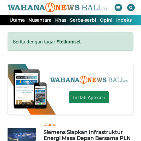
Utama
Nusantara
Khas
Serba-serbi
Opini
Indeks
WAHANA
Tutup
TV
Berita dengan tagar
#telkomsel
UTAMA
NUSANTARA
KHAS
Install Aplikasi
SERBA-
SERBI
Utama
Siemens Siapkan Infrastruktur
OPINI
Energi Masa Depan Bersama PLN