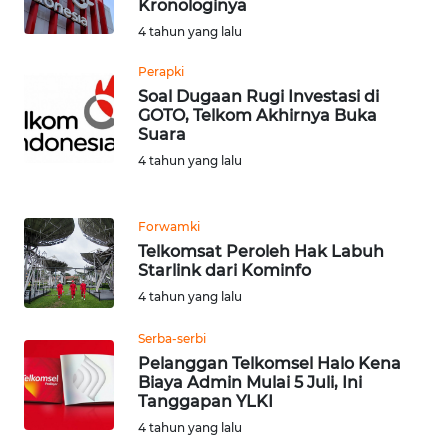
LANGKAT
Kronologinya
4 tahun yang lalu
WN
Perapki
TAPANULI
Soal Dugaan Rugi Investasi di
SELATAN
GOTO, Telkom Akhirnya Buka
Suara
WN
4 tahun yang lalu
TANJUNG
LESUNG
Forwamki
WN
Telkomsat Peroleh Hak Labuh
KARO
Starlink dari Kominfo
4 tahun yang lalu
WN
Serba-serbi
SIMALUNGUN
Pelanggan Telkomsel Halo Kena
Biaya Admin Mulai 5 Juli, Ini
WN
Tanggapan YLKI
LABUHANBATU
4 tahun yang lalu