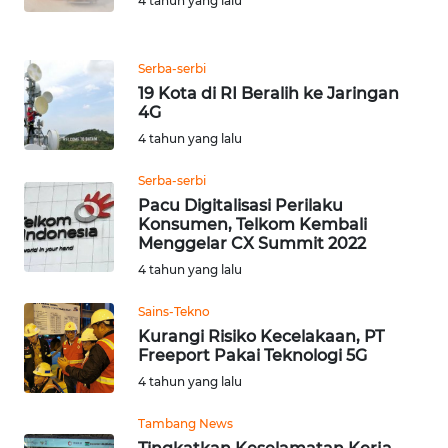
4 tahun yang lalu
WN
KALTARA
Serba-serbi
19 Kota di RI Beralih ke Jaringan
4G
WN
KALSEL
4 tahun yang lalu
Serba-serbi
WN
Pacu Digitalisasi Perilaku
KALTIM
Konsumen, Telkom Kembali
Menggelar CX Summit 2022
WN
4 tahun yang lalu
SULSEL
Sains-Tekno
Kurangi Risiko Kecelakaan, PT
WN
Freeport Pakai Teknologi 5G
GORONTALO
4 tahun yang lalu
WN
Tambang News
SULUT