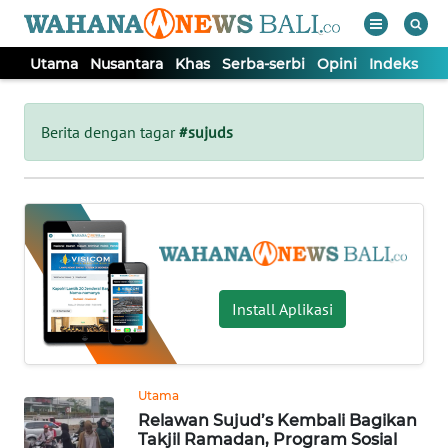
Utama
Nusantara
Khas
Serba-serbi
Opini
Indeks
WAHANA
Tutup
TV
Berita dengan tagar
#sujuds
UTAMA
NUSANTARA
KHAS
Install Aplikasi
SERBA-
SERBI
Utama
Relawan Sujud’s Kembali Bagikan
OPINI
Takjil Ramadan, Program Sosial