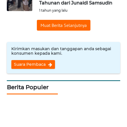
Tahunan dari Junaidi Samsudin
Informasi
1 tahun yang lalu
INDEKS
Muat Berita Selanjutnya
BERITA
KONTAK
KAMI
Kirimkan masukan dan tanggapan anda sebagai
konsumen kepada kami.
INFO
Suara Pembaca
IKLAN
TENTANG
Berita Populer
KAMI
PEDOMAN
MEDIA
SIBER