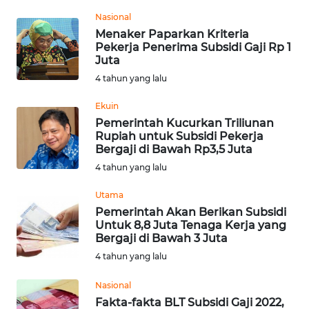
REDAKSI
Nasional
Menaker Paparkan Kriteria
Pekerja Penerima Subsidi Gaji Rp 1
KARIR
Juta
4 tahun yang lalu
DISCLAIMER
Ekuin
Wahana
Pemerintah Kucurkan Triliunan
News
Rupiah untuk Subsidi Pekerja
Regional
Bergaji di Bawah Rp3,5 Juta
4 tahun yang lalu
WN
Utama
SUMUT
Pemerintah Akan Berikan Subsidi
Untuk 8,8 Juta Tenaga Kerja yang
WN
Bergaji di Bawah 3 Juta
JAKARTA
4 tahun yang lalu
WN
Nasional
JABAR
Fakta-fakta BLT Subsidi Gaji 2022,