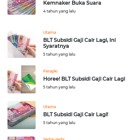
Kemnaker Buka Suara
4 tahun yang lalu
WN
BANTEN
Utama
WN
BLT Subsidi Gaji Cair Lagi, Ini
NTT
Syaratnya
5 tahun yang lalu
WN
KEPRI
Perapki
Horee! BLT Subsidi Gaji Cair Lagi
WN
5 tahun yang lalu
PAPUA
WN
Utama
PAPUA
BLT Subsidi Gaji Cair Lagi!
BARAT
5 tahun yang lalu
WN
Serba-serbi