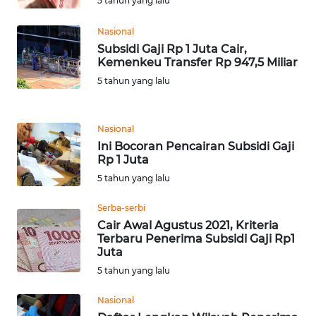
5 tahun yang lalu
Nasional
WN
Subsidi Gaji Rp 1 Juta Cair,
BABEL
Kemenkeu Transfer Rp 947,5 Miliar
5 tahun yang lalu
WN
SUMBAR
Nasional
WN
Ini Bocoran Pencairan Subsidi Gaji
SUMSEL
Rp 1 Juta
5 tahun yang lalu
WN
BENGKULU
Serba-serbi
Cair Awal Agustus 2021, Kriteria
Terbaru Penerima Subsidi Gaji Rp1
WN
Juta
LAMPUNG
5 tahun yang lalu
WN
Nasional
JATENG