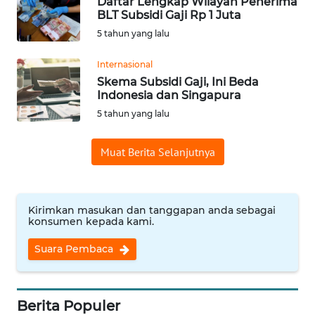
Daftar Lengkap Wilayah Penerima
BLT Subsidi Gaji Rp 1 Juta
WN
5 tahun yang lalu
NUSANTARA
Internasional
Skema Subsidi Gaji, Ini Beda
WN
Indonesia dan Singapura
JOGJA
5 tahun yang lalu
WN
Muat Berita Selanjutnya
JATIM
WN
BALI
Kirimkan masukan dan tanggapan anda sebagai
konsumen kepada kami.
WN
Suara Pembaca
KALBAR
WN
Berita Populer
KALTENG