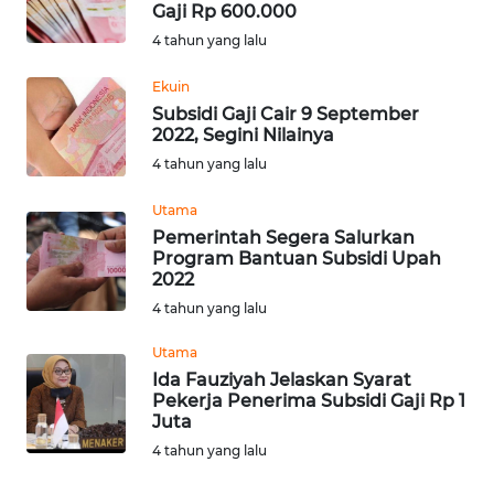
Gaji Rp 600.000
Informasi
4 tahun yang lalu
INDEKS
Ekuin
BERITA
Subsidi Gaji Cair 9 September
2022, Segini Nilainya
KONTAK
4 tahun yang lalu
KAMI
Utama
Pemerintah Segera Salurkan
INFO
Program Bantuan Subsidi Upah
IKLAN
2022
4 tahun yang lalu
TENTANG
KAMI
Utama
Ida Fauziyah Jelaskan Syarat
Pekerja Penerima Subsidi Gaji Rp 1
PEDOMAN
Juta
MEDIA
4 tahun yang lalu
SIBER