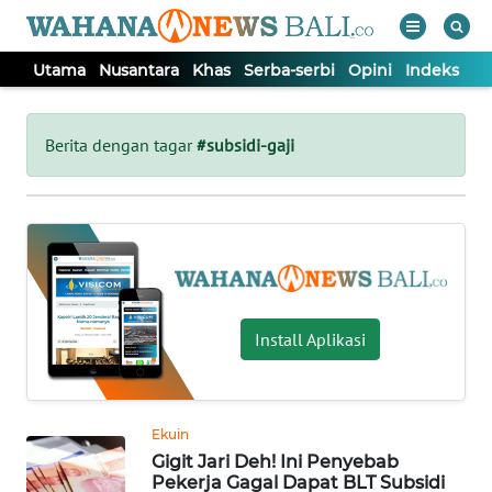
Utama
Nusantara
Khas
Serba-serbi
Opini
Indeks
WAHANA
Tutup
TV
Berita dengan tagar
#subsidi-gaji
UTAMA
NUSANTARA
KHAS
Install Aplikasi
SERBA-
SERBI
Ekuin
Gigit Jari Deh! Ini Penyebab
OPINI
Pekerja Gagal Dapat BLT Subsidi