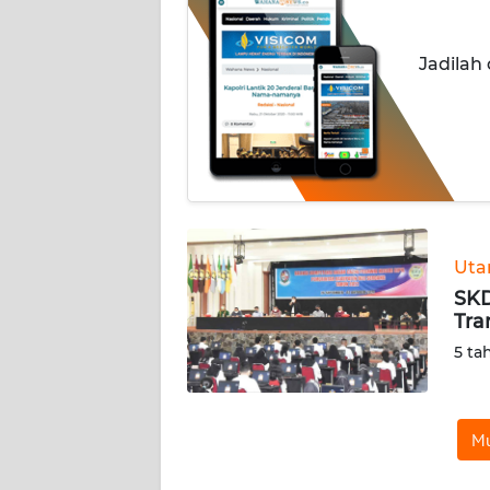
INDEKS
Jadilah
BERITA
KONTAK
KAMI
INFO
IKLAN
Ut
TENTANG
SKD
KAMI
Tra
5 ta
PEDOMAN
MEDIA
SIBER
Mu
REDAKSI