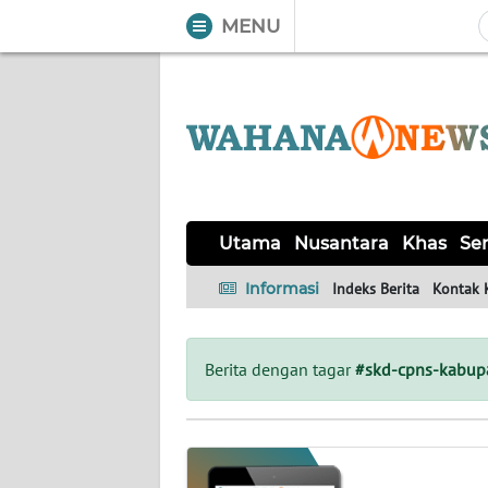
MENU
WAHANA
Tutup
TV
UTAMA
NUSANTARA
Utama
Nusantara
Khas
Ser
KHAS
Informasi
Indeks Berita
Kontak 
SERBA-
SERBI
Berita dengan tagar
#skd-cpns-kabupa
OPINI
Informasi