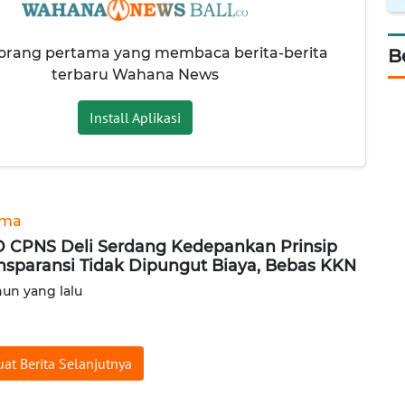
 orang pertama yang membaca berita-berita
B
terbaru Wahana News
Install Aplikasi
ama
 CPNS Deli Serdang Kedepankan Prinsip
nsparansi Tidak Dipungut Biaya, Bebas KKN
hun yang lalu
at Berita Selanjutnya