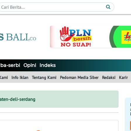
ba-serbi
Opini
Indeks
Kami
Info Iklan
Tentang Kami
Pedoman Media Siber
Redaksi
Karir
ten-deli-serdang