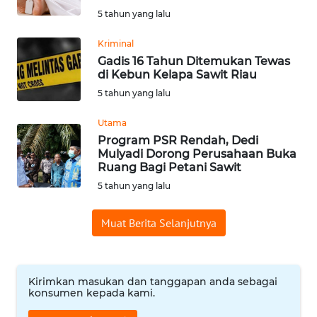
5 tahun yang lalu
WN
SUMEDANG
Kriminal
Gadis 16 Tahun Ditemukan Tewas
WN
di Kebun Kelapa Sawit Riau
CIANJUR
5 tahun yang lalu
WN
Utama
KEPULAUAN
Program PSR Rendah, Dedi
SERIBU
Mulyadi Dorong Perusahaan Buka
Ruang Bagi Petani Sawit
5 tahun yang lalu
WN
TANGERANG
Muat Berita Selanjutnya
WN
BINJAI
Kirimkan masukan dan tanggapan anda sebagai
WN
konsumen kepada kami.
CIREBON