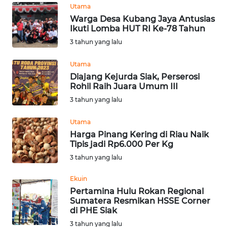
Utama
Warga Desa Kubang Jaya Antusias
WN
Ikuti Lomba HUT RI Ke-78 Tahun
MALUKU
3 tahun yang lalu
WN
Utama
MALUT
Diajang Kejurda Siak, Perserosi
Rohil Raih Juara Umum III
WN
3 tahun yang lalu
DAIRI
Utama
WN
Harga Pinang Kering di Riau Naik
DANAU
Tipis jadi Rp6.000 Per Kg
TOBA
3 tahun yang lalu
Ekuin
WN
Pertamina Hulu Rokan Regional
NIAS
Sumatera Resmikan HSSE Corner
di PHE Siak
WN
3 tahun yang lalu