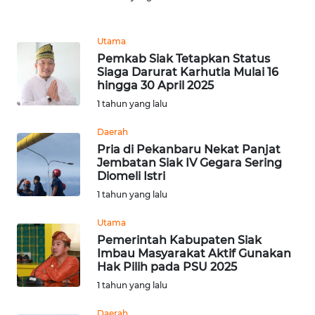
REDAKSI
Utama
KARIR
Pemkab Siak Tetapkan Status
Siaga Darurat Karhutla Mulai 16
hingga 30 April 2025
DISCLAIMER
1 tahun yang lalu
Wahana
Daerah
News
Regional
Pria di Pekanbaru Nekat Panjat
Jembatan Siak IV Gegara Sering
Diomeli Istri
WN
1 tahun yang lalu
SUMUT
Utama
WN
Pemerintah Kabupaten Siak
JAKARTA
Imbau Masyarakat Aktif Gunakan
Hak Pilih pada PSU 2025
1 tahun yang lalu
WN
JABAR
Daerah