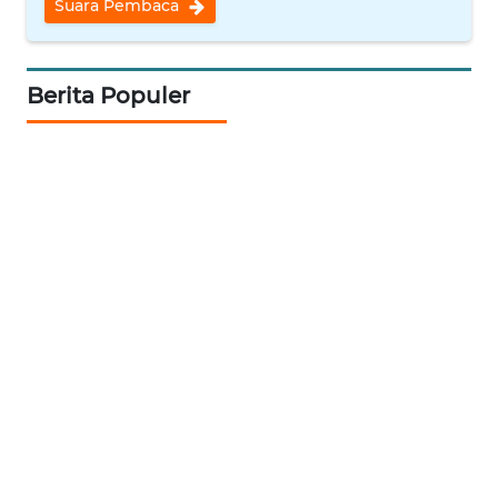
Suara Pembaca
WN
INDRAMAYU
Berita Populer
WN
KUNINGAN
WN
MAJALENGKA
WN
SUBANG
WN
SUKABUMI
WN
PURWAKARTA