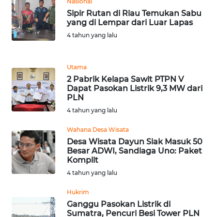
Nasional
WN
Sipir Rutan di Riau Temukan Sabu
TAPANULI
yang di Lempar dari Luar Lapas
TENGAH
4 tahun yang lalu
WN DELI
SERDANG
Utama
2 Pabrik Kelapa Sawit PTPN V
Dapat Pasokan Listrik 9,3 MW dari
WN
PLN
TEBING
4 tahun yang lalu
TINGGI
Wahana Desa Wisata
WN
Desa Wisata Dayun Siak Masuk 50
PAKPAK
Besar ADWI, Sandiaga Uno: Paket
Komplit
4 tahun yang lalu
WN
KARAWANG
Hukrim
Ganggu Pasokan Listrik di
WN
Sumatra, Pencuri Besi Tower PLN