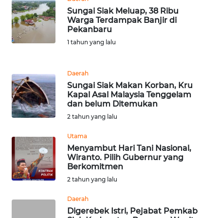
Sungai Siak Meluap, 38 Ribu
WN
Warga Terdampak Banjir di
BANTEN
Pekanbaru
1 tahun yang lalu
WN
NTT
Daerah
Sungai Siak Makan Korban, Kru
WN
Kapal Asal Malaysia Tenggelam
KEPRI
dan belum Ditemukan
2 tahun yang lalu
WN
Utama
PAPUA
Menyambut Hari Tani Nasional,
Wiranto. Pilih Gubernur yang
WN
Berkomitmen
PAPUA
2 tahun yang lalu
BARAT
Daerah
WN
Digerebek Istri, Pejabat Pemkab