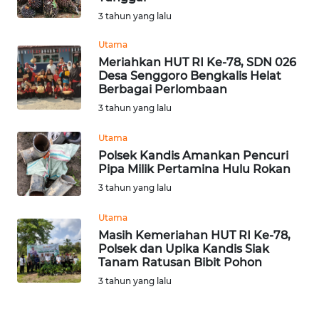
3 tahun yang lalu
WN
Utama
KALTARA
Meriahkan HUT RI Ke-78, SDN 026
Desa Senggoro Bengkalis Helat
WN
Berbagai Perlombaan
KALSEL
3 tahun yang lalu
WN
Utama
KALTIM
Polsek Kandis Amankan Pencuri
Pipa Milik Pertamina Hulu Rokan
3 tahun yang lalu
WN
SULSEL
Utama
Masih Kemeriahan HUT RI Ke-78,
WN
Polsek dan Upika Kandis Siak
GORONTALO
Tanam Ratusan Bibit Pohon
3 tahun yang lalu
WN
SULUT