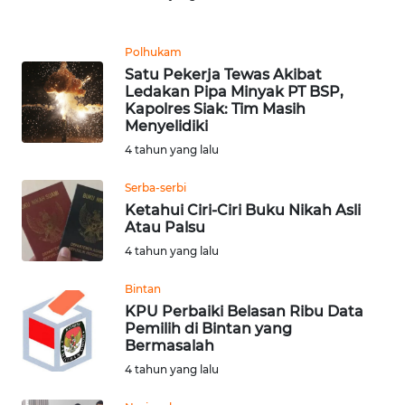
LANGKAT
WN
Polhukam
TAPANULI
Satu Pekerja Tewas Akibat
SELATAN
Ledakan Pipa Minyak PT BSP,
Kapolres Siak: Tim Masih
Menyelidiki
WN
4 tahun yang lalu
TANJUNG
LESUNG
Serba-serbi
Ketahui Ciri-Ciri Buku Nikah Asli
WN
Atau Palsu
KARO
4 tahun yang lalu
WN
Bintan
SIMALUNGUN
KPU Perbaiki Belasan Ribu Data
Pemilih di Bintan yang
Bermasalah
WN
4 tahun yang lalu
LABUHANBATU