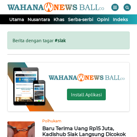
Utama
Nusantara
Khas
Serba-serbi
Opini
Indeks
WAHANA
Tutup
TV
Berita dengan tagar
#siak
UTAMA
NUSANTARA
KHAS
Install Aplikasi
SERBA-
SERBI
Polhukam
Baru Terima Uang Rp15 Juta,
OPINI
Kadishub Siak Langsung Dicokok