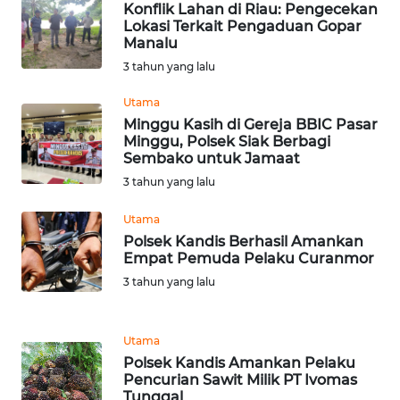
Konflik Lahan di Riau: Pengecekan
Lokasi Terkait Pengaduan Gopar
WN
Manalu
NUSANTARA
3 tahun yang lalu
Utama
WN
Minggu Kasih di Gereja BBIC Pasar
JOGJA
Minggu, Polsek Siak Berbagi
Sembako untuk Jamaat
WN
3 tahun yang lalu
JATIM
Utama
WN
Polsek Kandis Berhasil Amankan
Empat Pemuda Pelaku Curanmor
BALI
3 tahun yang lalu
WN
KALBAR
Utama
Polsek Kandis Amankan Pelaku
WN
Pencurian Sawit Milik PT Ivomas
KALTENG
Tunggal