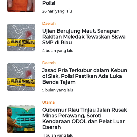
Polisi
Informasi
26 hari yang lalu
INDEKS
Daerah
BERITA
Ujian Berujung Maut, Senapan
Rakitan Meledak Tewaskan Siswa
SMP di Riau
KONTAK
4 bulan yang lalu
KAMI
Daerah
INFO
Jasad Pria Terkubur dalam Kebun
IKLAN
di Siak, Polisi Pastikan Ada Luka
Benda Tajam
TENTANG
9 bulan yang lalu
KAMI
Utama
Gubernur Riau Tinjau Jalan Rusak
PEDOMAN
Minas Perawang, Soroti
MEDIA
Kendaraan ODOL dan Pelat Luar
SIBER
Daerah
11 bulan yang lalu