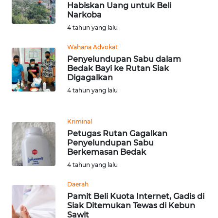
BEKASI
Habiskan Uang untuk Beli
Narkoba
4 tahun yang lalu
WN
BOGOR
Wahana Advokat
Penyelundupan Sabu dalam
WN
Bedak Bayi ke Rutan Siak
DEPOK
Digagalkan
4 tahun yang lalu
WN
TAPANULI
UTARA
Kriminal
Petugas Rutan Gagalkan
Penyelundupan Sabu
WN
Berkemasan Bedak
SAMOSIR
4 tahun yang lalu
WN
Daerah
PADANG
Pamit Beli Kuota Internet, Gadis di
LAWAS
Siak Ditemukan Tewas di Kebun
Sawit