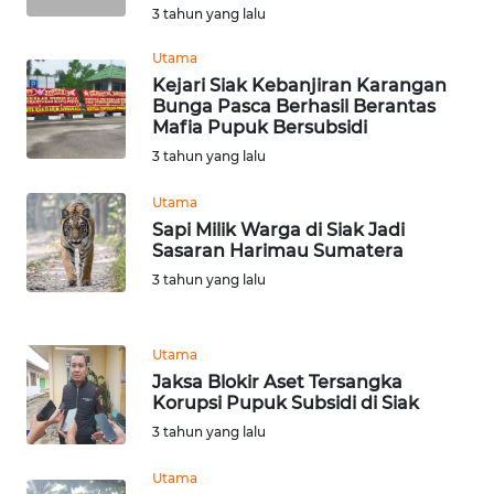
3 tahun yang lalu
WN
Utama
BABEL
Kejari Siak Kebanjiran Karangan
Bunga Pasca Berhasil Berantas
Mafia Pupuk Bersubsidi
WN
3 tahun yang lalu
SUMBAR
Utama
WN
Sapi Milik Warga di Siak Jadi
SUMSEL
Sasaran Harimau Sumatera
3 tahun yang lalu
WN
BENGKULU
Utama
Jaksa Blokir Aset Tersangka
WN
Korupsi Pupuk Subsidi di Siak
LAMPUNG
3 tahun yang lalu
WN
Utama
JATENG