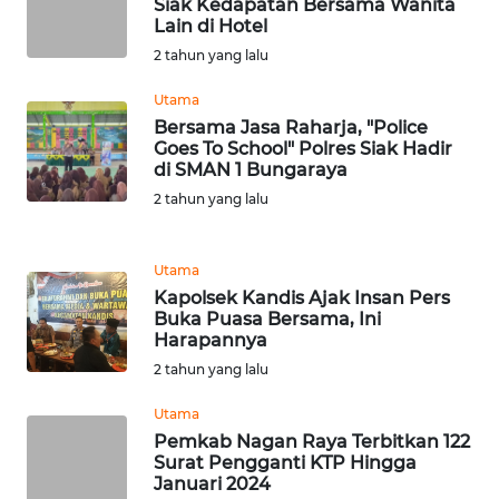
RIAU
Siak Kedapatan Bersama Wanita
Lain di Hotel
2 tahun yang lalu
WN
SERAMBI
Utama
Bersama Jasa Raharja, "Police
WN
Goes To School" Polres Siak Hadir
JAMBI
di SMAN 1 Bungaraya
2 tahun yang lalu
WN
SULTRA
Utama
Kapolsek Kandis Ajak Insan Pers
WN
Buka Puasa Bersama, Ini
NTB
Harapannya
2 tahun yang lalu
WN
SULTENG
Utama
Pemkab Nagan Raya Terbitkan 122
Surat Pengganti KTP Hingga
WN
Januari 2024
SULBAR