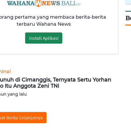
 orang pertama yang membaca berita-berita
B
terbaru Wahana News
Install Aplikasi
minal
unuh di Cimanggis, Ternyata Sertu Yorhan
o Itu Anggota Zeni TNI
hun yang lalu
at Berita Selanjutnya