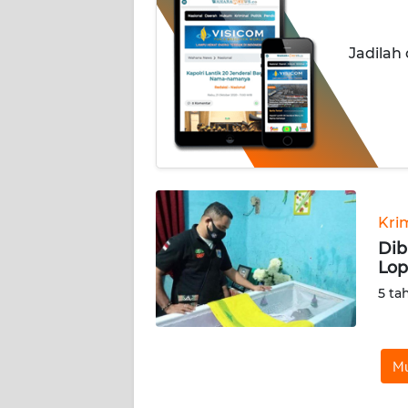
INDEKS
Jadilah
BERITA
KONTAK
KAMI
INFO
IKLAN
Kri
TENTANG
Dib
KAMI
Lop
5 ta
PEDOMAN
MEDIA
SIBER
Mu
REDAKSI