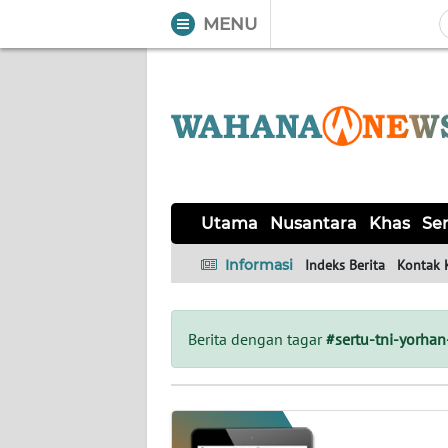
MENU
WAHANA
Tutup
TV
UTAMA
NUSANTARA
Utama
Nusantara
Khas
Ser
KHAS
Informasi
Indeks Berita
Kontak 
SERBA-
SERBI
Berita dengan tagar
#sertu-tni-yorha
OPINI
Informasi