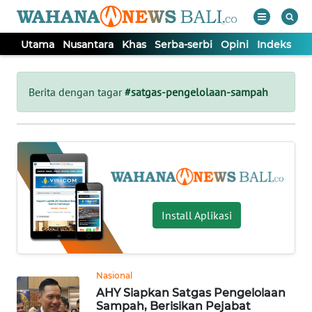
Utama
Nusantara
Khas
Serba-serbi
Opini
Indeks
WAHANA
Tutup
TV
Berita dengan tagar
#satgas-pengelolaan-sampah
UTAMA
NUSANTARA
KHAS
Install Aplikasi
SERBA-
SERBI
Nasional
AHY Siapkan Satgas Pengelolaan
OPINI
Sampah, Berisikan Pejabat