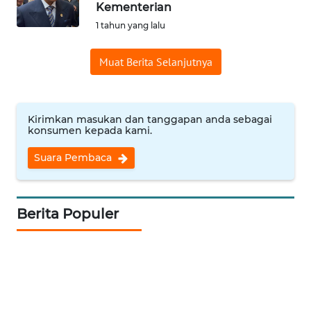
Kementerian
Informasi
1 tahun yang lalu
INDEKS
Muat Berita Selanjutnya
BERITA
KONTAK
KAMI
Kirimkan masukan dan tanggapan anda sebagai
konsumen kepada kami.
INFO
Suara Pembaca
IKLAN
TENTANG
Berita Populer
KAMI
PEDOMAN
MEDIA
SIBER