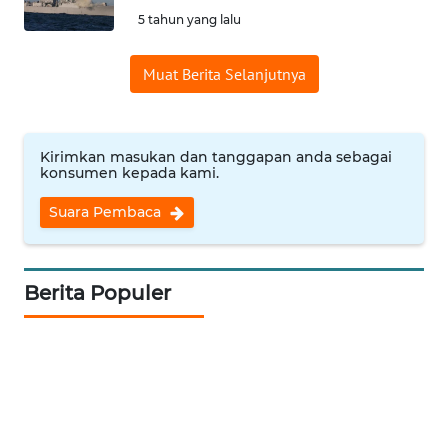
5 tahun yang lalu
Informasi
Muat Berita Selanjutnya
INDEKS
BERITA
KONTAK
Kirimkan masukan dan tanggapan anda sebagai
KAMI
konsumen kepada kami.
Suara Pembaca
INFO
IKLAN
Berita Populer
TENTANG
KAMI
PEDOMAN
MEDIA
SIBER