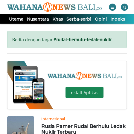
Utama
Nusantara
Khas
Serba-serbi
Opini
Indeks
WAHANA
Tutup
TV
Berita dengan tagar
#rudal-berhulu-ledak-nuklir
UTAMA
NUSANTARA
KHAS
Install Aplikasi
SERBA-
SERBI
Internasional
Rusia Pamer Rudal Berhulu Ledak
OPINI
Nuklir Terbaru